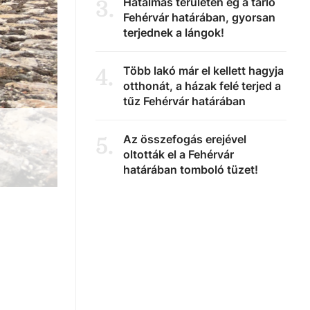
Hatalmas területen ég a tarló
3
.
Fehérvár határában, gyorsan
terjednek a lángok!
Több lakó már el kellett hagyja
4
.
otthonát, a házak felé terjed a
tűz Fehérvár határában
Az összefogás erejével
5
.
oltották el a Fehérvár
határában tomboló tüzet!