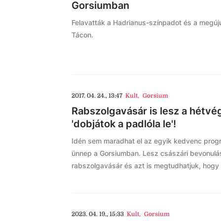
Gorsiumban
Felavatták a Hadrianus-színpadot és a megúj
Tácon.
2017. 04. 24., 13:47
Kult
,
Gorsium
Rabszolgavásár is lesz a hétvé
'dobjátok a padlóla le'!
Idén sem maradhat el az egyik kedvenc progr
ünnep a Gorsiumban. Lesz császári bevonulás,
rabszolgavásár és azt is megtudhatjuk, hogy ki
2023. 04. 19., 15:33
Kult
,
Gorsium