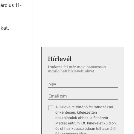
árcius 11-
kat.
Hírlevél
Iratkozz fel már most hamarosan
induló heti hírlevelünkre!
A Hírlevélre történő feliratkozással
✓
önkéntesen, kifejezetten
hozzájárulok ahhoz, a Fehérvár
Médiacentrum Kft. hírlevelet küldjön,
és ehhez kapcsolódóan felhasználói
fiókot hozzon létre.