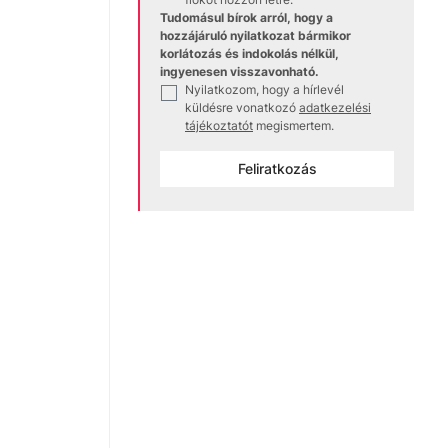
Tudomásul bírok arról, hogy a
hozzájáruló nyilatkozat bármikor
korlátozás és indokolás nélkül,
ingyenesen visszavonható.
Nyilatkozom, hogy a hírlevél
✓
küldésre vonatkozó
adatkezelési
tájékoztatót
megismertem.
Feliratkozás