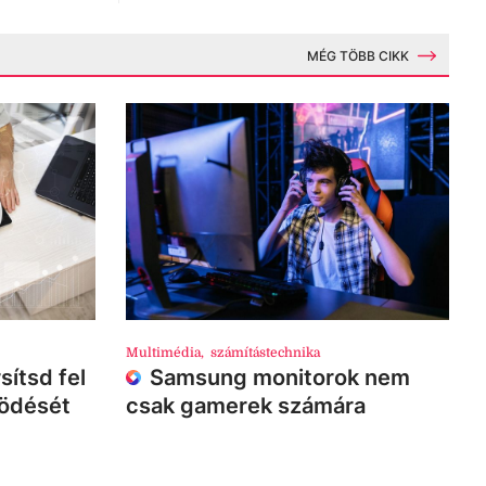
MÉG TÖBB CIKK
Multimédia
,
számítástechnika
sítsd fel
Samsung monitorok nem
ködését
csak gamerek számára