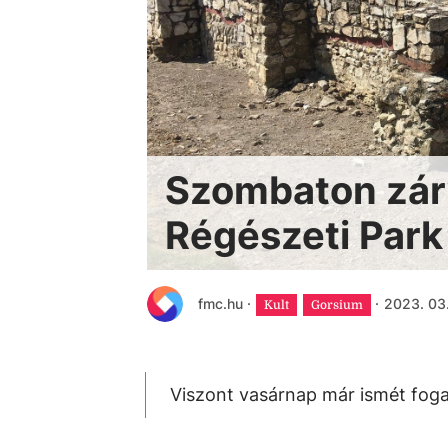
Szombaton zár
Régészeti Par
fmc.hu
·
·
2023. 03.
Kult
Gorsium
Viszont vasárnap már ismét foga