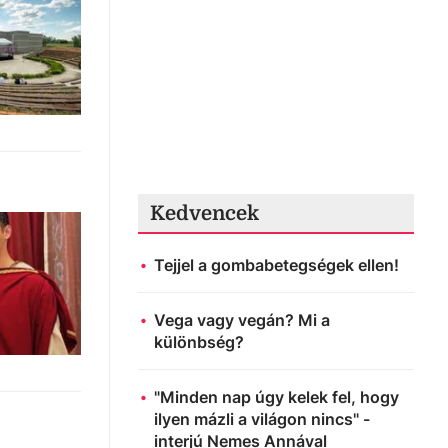
Kedvencek
Tejjel a gombabetegségek ellen!
Vega vagy vegán? Mi a
különbség?
"Minden nap úgy kelek fel, hogy
ilyen mázli a világon nincs" -
interjú Nemes Annával