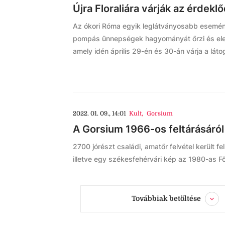
Újra Floraliára várják az érdek
Az ókori Róma egyik leglátványosabb eseményé
pompás ünnepségek hagyományát őrzi és eleve
amely idén április 29-én és 30-án várja a lá
2022. 01. 09., 14:01
Kult
,
Gorsium
A Gorsium 1966-os feltárásáról 
2700 jórészt családi, amatőr felvétel került f
illetve egy székesfehérvári kép az 1980-as Fő
Továbbiak betöltése