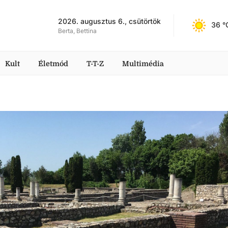
2026. augusztus 6., csütörtök
36
 °
Berta, Bettina
Kult
Életmód
T-T-Z
Multimédia