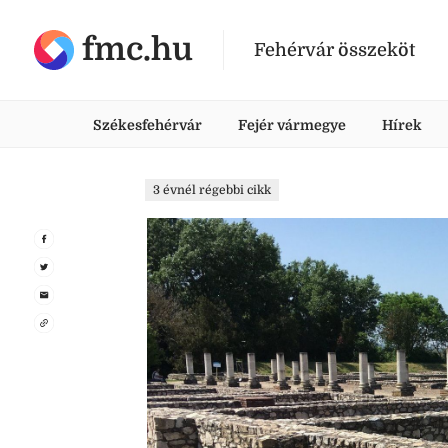
fmc.hu
Fehérvár összeköt
Székesfehérvár
Fejér vármegye
Hírek
3 évnél régebbi cikk