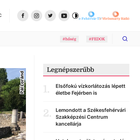
C
Fehérvár-TV
Vörösmarty Rádió
#hőség
#FEDOK
Legnépszerűbb
Pál Loránd
Elsőfokú vízkorlátozás lépett
1
.
életbe Fejérben is
Lemondott a Székesfehérvári
2
.
Szakképzési Centrum
kancellárja