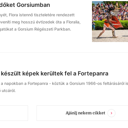
lődőket Gorsiumban
t, Flora istennő tiszteletére rendezett
níti meg hosszú évtizedek óta a Floralia,
togatókat a Gorsium Régészeti Parkban.
készült képek kerültek fel a Fortepanra
el a napokban a Fortepanra - köztük a Gorsium 1966-os feltárásáról is
 utcáról.
Ajánlj nekem cikket