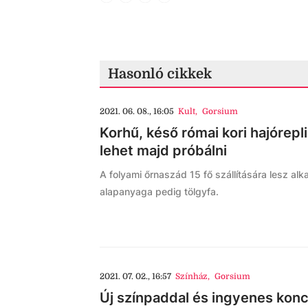
Hasonló cikkek
2021. 06. 08., 16:05
Kult
,
Gorsium
Korhű, késő római kori hajórepl
lehet majd próbálni
A folyami őrnaszád 15 fő szállítására lesz alk
alapanyaga pedig tölgyfa.
2021. 07. 02., 16:57
Színház
,
Gorsium
Új színpaddal és ingyenes konce