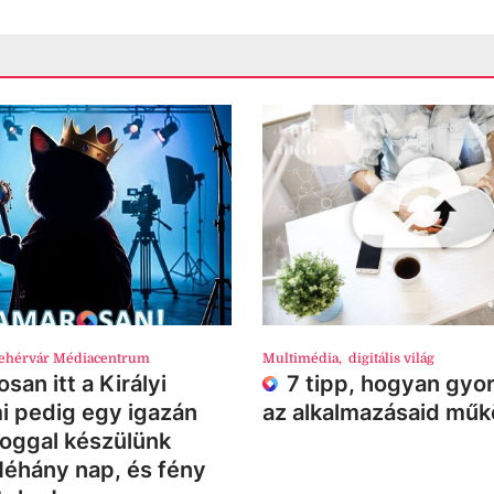
ehérvár Médiacentrum
Multimédia
,
digitális világ
san itt a Királyi
7 tipp, hogyan gyor
i pedig egy igazán
az alkalmazásaid mű
loggal készülünk
Néhány nap, és fény