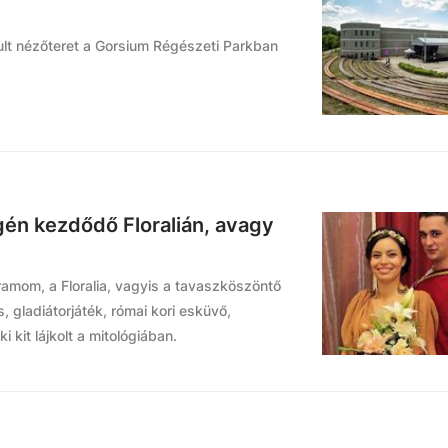
ult nézőteret a Gorsium Régészeti Parkban
gén kezdődő Floralián, avagy
amom, a Floralia, vagyis a tavaszköszöntő
 gladiátorjáték, római kori esküvő,
 kit lájkolt a mitológiában.