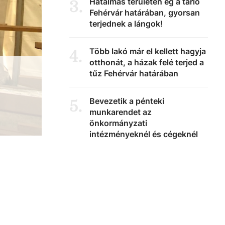
Hatalmas területen ég a tarló
3
.
Fehérvár határában, gyorsan
terjednek a lángok!
Több lakó már el kellett hagyja
4
.
otthonát, a házak felé terjed a
tűz Fehérvár határában
Bevezetik a pénteki
5
.
munkarendet az
önkormányzati
intézményeknél és cégeknél