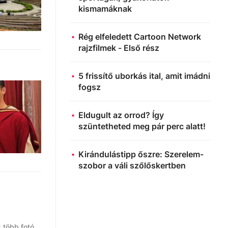
kismamáknak
Rég elfeledett Cartoon Network
rajzfilmek - Első rész
5 frissítő uborkás ital, amit imádni
fogsz
Eldugult az orrod? Így
szüntetheted meg pár perc alatt!
Kirándulástipp őszre: Szerelem-
szobor a váli szőlőskertben
 több fotó,