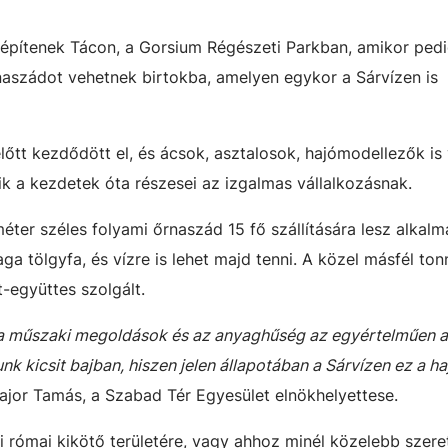
 építenek Tácon, a Gorsium Régészeti Parkban, amikor pedi
naszádot vehetnek birtokba, amelyen egykor a Sárvízen is
lőtt kezdődött el, és ácsok, asztalosok, hajómodellezők is
ik a kezdetek óta részesei az izgalmas vállalkozásnak.
ter széles folyami őrnaszád 15 fő szállítására lesz alkalm
ga tölgyfa, és vízre is lehet majd tenni. A közel másfél ton
t-együttes szolgált.
 a műszaki megoldások és az anyaghűség az egyértelműen a
unk kicsit bajban, hiszen jelen állapotában a Sárvízen ez a h
ajor Tamás, a Szabad Tér Egyesület elnökhelyettese.
ri római kikötő területére, vagy ahhoz minél közelebb szer