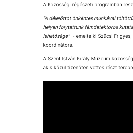
A Közösségi régészeti programban rész
"A délelőttöt önkéntes munkával töltöttü
helyen folytattunk fémdetektoros kutatá
lehetősége"
- emelte ki Szücsi Frigyes
koordinátora.
A Szent István Király Múzeum közösségi 
akik közül tizenöten vettek részt tere