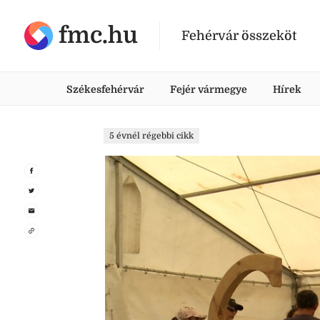
fmc.hu
Fehérvár összeköt
Székesfehérvár
Fejér vármegye
Hírek
5 évnél régebbi cikk