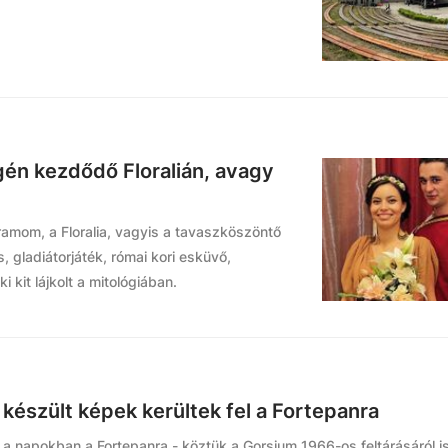
gén kezdődő Floralián, avagy
amom, a Floralia, vagyis a tavaszköszöntő
 gladiátorjáték, római kori esküvő,
 kit lájkolt a mitológiában.
készült képek kerültek fel a Fortepanra
el a napokban a Fortepanra - köztük a Gorsium 1966-os feltárásáról is