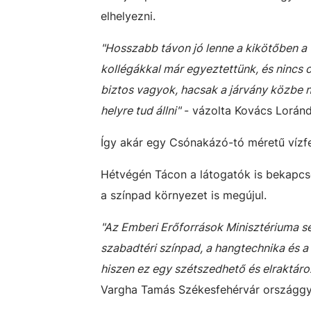
elhelyezni.
"Hosszabb távon jó lenne a kikötőben a ví
kollégákkal már egyeztettünk, és nincs o
biztos vagyok, hacsak a járvány közbe n
helyre tud állni"
- vázolta Kovács Loránd
Így akár egy Csónakázó-tó méretű vízfe
Hétvégén Tácon a látogatók is bekapcso
a színpad környezet is megújul.
"Az Emberi Erőforrások Minisztériuma se
szabadtéri színpad, a hangtechnika és a
hiszen ez egy szétszedhető és elraktároz
Vargha Tamás Székesfehérvár országgyű