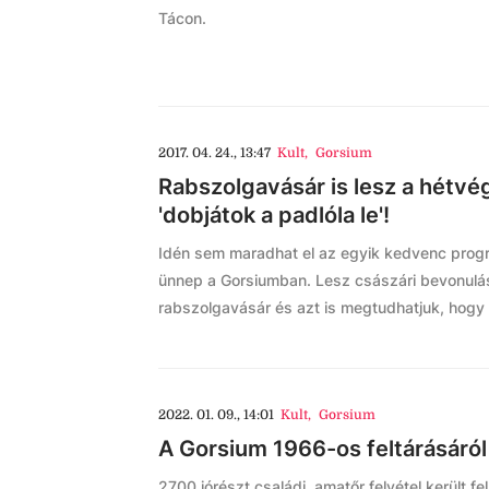
Tácon.
2017. 04. 24., 13:47
Kult
,
Gorsium
Rabszolgavásár is lesz a hétvé
'dobjátok a padlóla le'!
Idén sem maradhat el az egyik kedvenc progr
ünnep a Gorsiumban. Lesz császári bevonulás,
rabszolgavásár és azt is megtudhatjuk, hogy ki
2022. 01. 09., 14:01
Kult
,
Gorsium
A Gorsium 1966-os feltárásáról 
2700 jórészt családi, amatőr felvétel került f