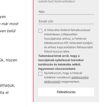
induló heti hírlevelünkre!
gyes
en már most
A Hírlevélre történő feliratkozással
✓
ven belül
önkéntesen, kifejezetten
hozzájárulok ahhoz, a Fehérvár
Médiacentrum Kft. hírlevelet küldjön,
és ehhez kapcsolódóan felhasználói
fiókot hozzon létre.
Tudomásul bírok arról, hogy a
ük, hiszen
hozzájáruló nyilatkozat bármikor
korlátozás és indokolás nélkül,
ingyenesen visszavonható.
Nyilatkozom, hogy a hírlevél
✓
küldésre vonatkozó
adatkezelési
tájékoztatót
megismertem.
áthatjuk,
Feliratkozás
ta el