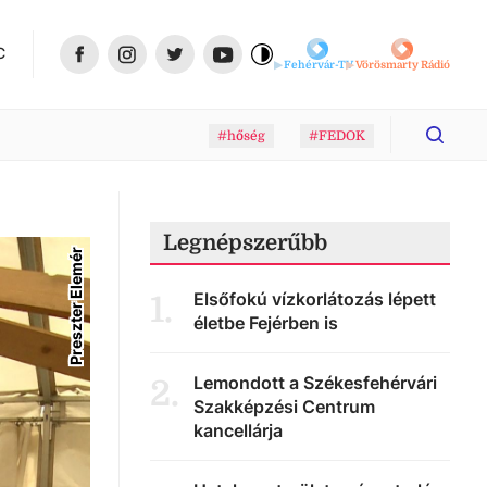
C
Fehérvár-TV
Vörösmarty Rádió
#hőség
#FEDOK
Legnépszerűbb
Preszter Elemér
Elsőfokú vízkorlátozás lépett
1
.
életbe Fejérben is
Lemondott a Székesfehérvári
2
.
Szakképzési Centrum
kancellárja