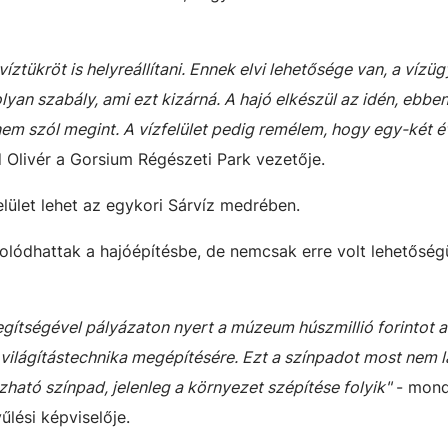
ztükröt is helyreállítani. Ennek elvi lehetősége van, a vízü
lyan szabály, ami ezt kizárná. A hajó elkészül az idén, ebb
em szól megint. A vízfelület pedig remélem, hogy egy-két é
 Olivér a Gorsium Régészeti Park vezetője.
lület lehet az egykori Sárvíz medrében.
lódhattak a hajóépítésbe, de nemcsak erre volt lehetőség
gítségével pályázaton nyert a múzeum húszmillió forintot a
 világítástechnika megépítésére. Ezt a színpadot most nem l
ható színpad, jelenleg a környezet szépítése folyik"
- mond
lési képviselője.