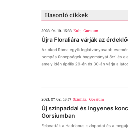
Hasonló cikkek
2023. 04. 19., 15:33
Kult
,
Gorsium
Újra Floraliára várják az érdek
Az ókori Róma egyik leglátványosabb eseményé
pompás ünnepségek hagyományát őrzi és eleve
amely idén április 29-én és 30-án várja a lá
2021. 07. 02., 16:57
Színház
,
Gorsium
Új színpaddal és ingyenes konce
Gorsiumban
Felavatták a Hadrianus-színpadot és a megúj