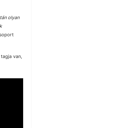
után olyan
k
csoport
tagja van,