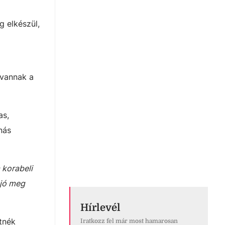
g elkészül,
 vannak a
as,
nás
 korabeli
ajó meg
Hírlevél
etnék
Iratkozz fel már most hamarosan