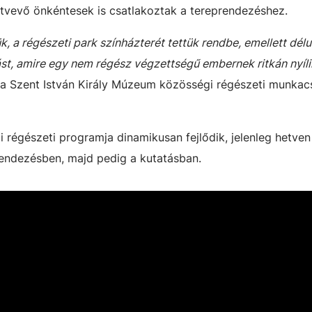
tvevő önkéntesek is csatlakoztak a tereprendezéshez.
k, a régészeti park színházterét tettük rendbe, emellett dél
st, amire egy nem régész végzettségű embernek ritkán nyíli
, a Szent István Király Múzeum közösségi régészeti munka
régészeti programja dinamikusan fejlődik, jelenleg hetven 
prendezésben, majd pedig a kutatásban.