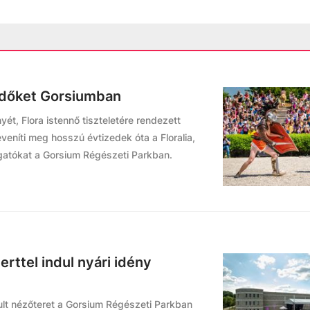
lődőket Gorsiumban
t, Flora istennő tiszteletére rendezett
níti meg hosszú évtizedek óta a Floralia,
togatókat a Gorsium Régészeti Parkban.
rttel indul nyári idény
ult nézőteret a Gorsium Régészeti Parkban