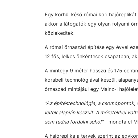
Egy korhű, késő római kori hajóreplikát
akkor a látogatók egy olyan folyami őr
közlekedtek.
A római őrnaszád építése egy évvel eze
12 fős, lelkes önkéntesek csapatban, ak
A mintegy 9 méter hosszú és 175 centimé
korabeli technológiával készül, alapanya
őrnaszád mintájául egy Mainz-i hajólele
"Az építéstechnológia, a csomópontok,
leltek alapján készült. A méretekkel volt
sem tudna fordulni sehol"
- mondta el M
A hajóreplika a tervek szerint az egyko