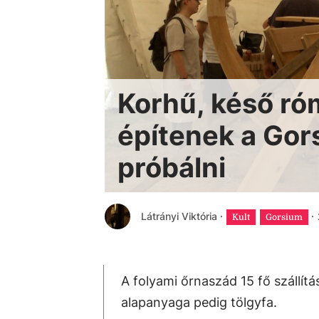
Korhű, késő róm
építenek a Gors
próbálni
Látrányi Viktória
·
·
Kult
Gorsium
A folyami őrnaszád 15 fő szállítá
alapanyaga pedig tölgyfa.