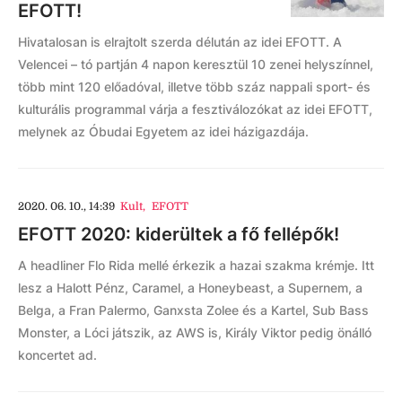
EFOTT!
Hivatalosan is elrajtolt szerda délután az idei EFOTT. A
Velencei – tó partján 4 napon keresztül 10 zenei helyszínnel,
több mint 120 előadóval, illetve több száz nappali sport- és
kulturális programmal várja a fesztiválozókat az idei EFOTT,
melynek az Óbudai Egyetem az idei házigazdája.
2020. 06. 10., 14:39
Kult
,
EFOTT
EFOTT 2020: kiderültek a fő fellépők!
A headliner Flo Rida mellé érkezik a hazai szakma krémje. Itt
lesz a Halott Pénz, Caramel, a Honeybeast, a Supernem, a
Belga, a Fran Palermo, Ganxsta Zolee és a Kartel, Sub Bass
Monster, a Lóci játszik, az AWS is, Király Viktor pedig önálló
koncertet ad.