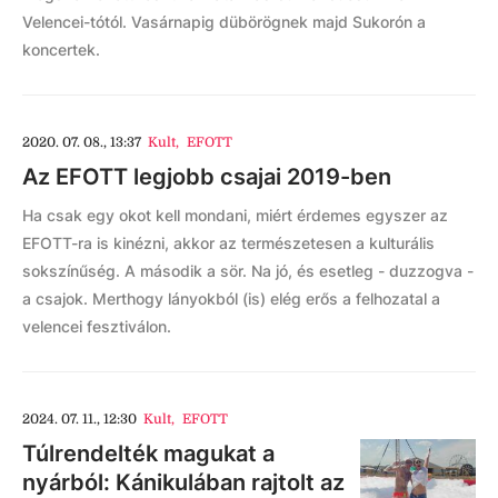
Velencei-tótól. Vasárnapig dübörögnek majd Sukorón a
koncertek.
2020. 07. 08., 13:37
Kult
,
EFOTT
Az EFOTT legjobb csajai 2019-ben
Ha csak egy okot kell mondani, miért érdemes egyszer az
EFOTT-ra is kinézni, akkor az természetesen a kulturális
sokszínűség. A második a sör. Na jó, és esetleg - duzzogva -
a csajok. Merthogy lányokból (is) elég erős a felhozatal a
velencei fesztiválon.
2024. 07. 11., 12:30
Kult
,
EFOTT
Túlrendelték magukat a
nyárból: Kánikulában rajtolt az