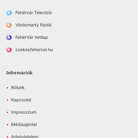
Fehérvár Televízió
Vörösmarty Rádió
FehérVár hetilap
szekesfehervar.hu
Információk
•
Rólunk
•
Kapcsolat
•
Impresszum
•
Médiaajánlat
•
Adatvédelem