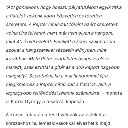
"Azt gondolom, hogy hosszú pályafutásom egyik titka
a fiatalok nekünk adott közvetlen és töretlen
szeretete. A Reptér című dalt főként azért szerettem
volna újra felvenni, mert már nem olyan a hangom,
mint 40 évvel ezelőtt. Emellett a zenei szakma sem
azokat a hangszereket részesíti előnyben, mint
korábban. Máté Péter csodálatos hangszerelése
maradt, csak ezúttal a gitár és a dob kapott nagyobb
hangsúlyt. Szeretném, ha a mai hangommal újra
megismernék a Reptér című dalt a fiatalok, akik a
legnagyobb feltöltődést jelentik számunkra"
- mondta
el Korda György a fesztivál kapcsán.
A koncertek után a fesztiválozók az estéket a
korszakhoz hű lemezlovasokkal élvezhetik majd