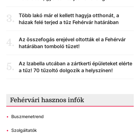
Több lakó már el kellett hagyja otthonát, a
3
.
házak felé terjed a tűz Fehérvár határában
Az összefogás erejével oltották el a Fehérvár
4
.
határában tomboló tüzet!
Az Izabella utcában a zártkerti épületeket elérte
5
.
a tűz! 70 tűzoltó dolgozik a helyszínen!
Fehérvári hasznos infók
•
Buszmenetrend
•
Szolgáltatók