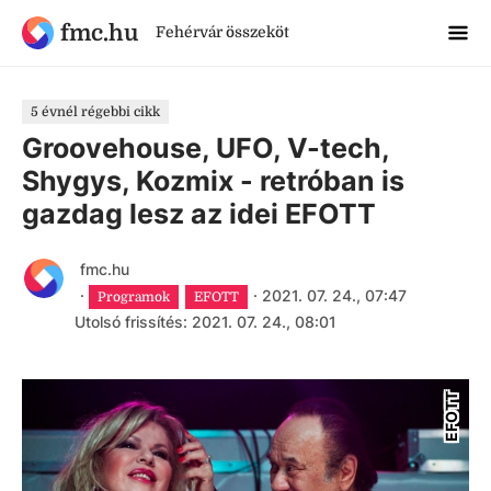
fmc.hu
Fehérvár összeköt
5 évnél régebbi cikk
Groovehouse, UFO, V-tech,
Shygys, Kozmix - retróban is
gazdag lesz az idei EFOTT
fmc.hu
·
·
2021. 07. 24., 07:47
Programok
EFOTT
Utolsó frissítés: 2021. 07. 24., 08:01
EFOTT