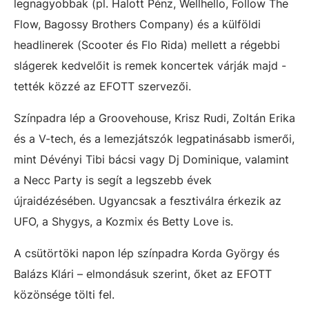
legnagyobbak (pl. Halott Pénz, Wellhello, Follow The
Flow, Bagossy Brothers Company) és a külföldi
headlinerek (Scooter és Flo Rida) mellett a régebbi
slágerek kedvelőit is remek koncertek várják majd -
tették közzé az EFOTT szervezői.
Színpadra lép a Groovehouse, Krisz Rudi, Zoltán Erika
és a V-tech, és a lemezjátszók legpatinásabb ismerői,
mint Dévényi Tibi bácsi vagy Dj Dominique, valamint
a Necc Party is segít a legszebb évek
újraidézésében. Ugyancsak a fesztiválra érkezik az
UFO, a Shygys, a Kozmix és Betty Love is.
A csütörtöki napon lép színpadra Korda György és
Balázs Klári – elmondásuk szerint, őket az EFOTT
közönsége tölti fel.