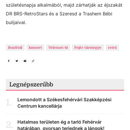
születésnapja alkalmából, majd zárhatják az éjszakát
DR BRS-RetroStars és a Szeresd a Trashem Bébi
bulijaival.
fesztivál
koncert
Velencei-tó
Fejér vármegye
retró
Legnépszerűbb
Lemondott a Székesfehérvári Szakképzési
1
.
Centrum kancellárja
Hatalmas területen ég a tarló Fehérvár
2
.
határában, gyorsan terjednek a lángok!