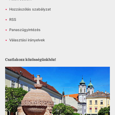
•
Hozzászólás szabályzat
•
RSS
•
Panaszügyintézés
•
Választási irányelvek
Csatlakozz közösségünkhöz!