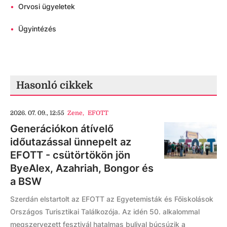
•
Orvosi ügyeletek
•
Ügyintézés
Hasonló cikkek
2026. 07. 09., 12:55
Zene
,
EFOTT
Generációkon átívelő
időutazással ünnepelt az
EFOTT - csütörtökön jön
ByeAlex, Azahriah, Bongor és
a BSW
Szerdán elstartolt az EFOTT az Egyetemisták és Főiskolások
Országos Turisztikai Találkozója. Az idén 50. alkalommal
megszervezett fesztivál hatalmas bulival búcsúzik a