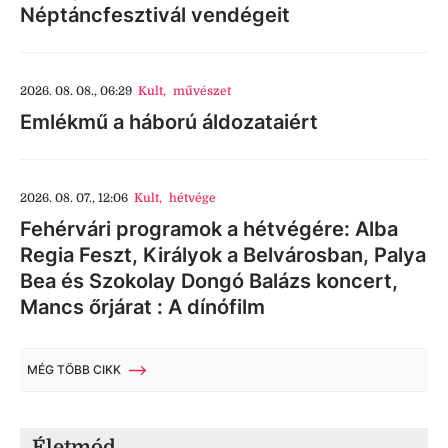
Néptáncfesztivál vendégeit
2026. 08. 08., 06:29
Kult
,
művészet
Emlékmű a háború áldozataiért
2026. 08. 07., 12:06
Kult
,
hétvége
Fehérvári programok a hétvégére: Alba
Regia Feszt, Királyok a Belvárosban, Palya
Bea és Szokolay Dongó Balázs koncert,
Mancs őrjárat : A dínófilm
MÉG TÖBB CIKK
Életmód