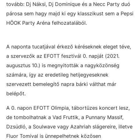
tovább: Dj Náksi, Dj Dominique és a Necc Party duó
párosa sem hagy majd ki egy klasszikust sem a Pepsi
HÖOK Party Aréna felhozatalából.
A naponta tucatjával érkező kéréseknek eleget téve,
a szervezők az EFOTT fesztivál 0. napját (2021.
augusztus 10.) is megnyitották a nagyközönség
számára, így az eredetileg hetijegyeseknek
szervezett bemelegítő napra bárki válthat már
belépőt.
A 0. napon EFOTT Olimpia, tábortüzes koncert lesz,
de tombolhatnak a Vad Fruttik, a Punnany Massif,
Dzsúdló, a Soulwave vagy Azahriah slágereire, illetve
Fluor Tomival is ünnepelhetnek közösen