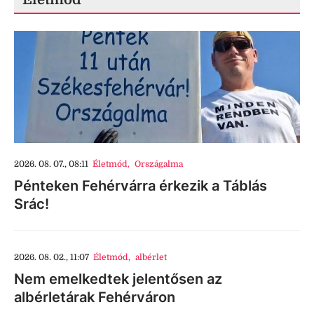
2026. 08. 07., 08:11
Életmód
,
Országalma
Pénteken Fehérvárra érkezik a Táblás
Srác!
2026. 08. 02., 11:07
Életmód
,
albérlet
Nem emelkedtek jelentősen az
albérletárak Fehérváron