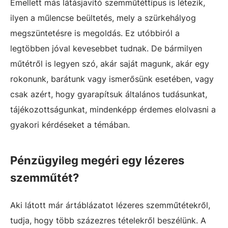
Emellett más látásjavító szemműtéttípus is létezik,
ilyen a műlencse beültetés, mely a szürkehályog
megszüntetésre is megoldás. Ez utóbbiról a
legtöbben jóval kevesebbet tudnak. De bármilyen
műtétről is legyen szó, akár saját magunk, akár egy
rokonunk, barátunk vagy ismerősünk esetében, vagy
csak azért, hogy gyarapítsuk általános tudásunkat,
tájékozottságunkat, mindenképp érdemes elolvasni a
gyakori kérdéseket a témában.
Pénzügyileg megéri egy lézeres
szemműtét?
Aki látott már ártáblázatot lézeres szemműtétekről,
tudja, hogy több százezres tételekről beszélünk. A