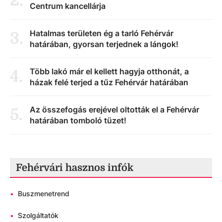
2
.
Centrum kancellárja
Hatalmas területen ég a tarló Fehérvár
3
.
határában, gyorsan terjednek a lángok!
Több lakó már el kellett hagyja otthonát, a
4
.
házak felé terjed a tűz Fehérvár határában
Az összefogás erejével oltották el a Fehérvár
5
.
határában tomboló tüzet!
Fehérvári hasznos infók
•
Buszmenetrend
•
Szolgáltatók