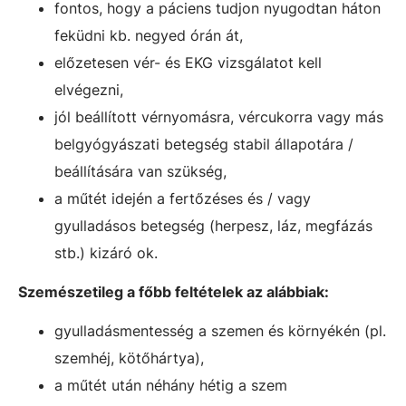
fontos, hogy a páciens tudjon nyugodtan háton
feküdni kb. negyed órán át,
előzetesen vér- és EKG vizsgálatot kell
elvégezni,
jól beállított vérnyomásra, vércukorra vagy más
belgyógyászati betegség stabil állapotára /
beállítására van szükség,
a műtét idején a fertőzéses és / vagy
gyulladásos betegség (herpesz, láz, megfázás
stb.) kizáró ok.
Szemészetileg a főbb feltételek az alábbiak:
gyulladásmentesség a szemen és környékén (pl.
szemhéj, kötőhártya),
a műtét után néhány hétig a szem