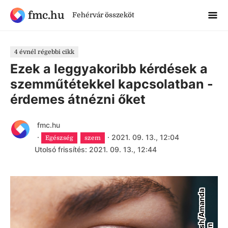
fmc.hu
Fehérvár összeköt
4 évnél régebbi cikk
Ezek a leggyakoribb kérdések a
szemműtétekkel kapcsolatban -
érdemes átnézni őket
fmc.hu
·
·
2021. 09. 13., 12:04
Egészség
szem
Utolsó frissítés: 2021. 09. 13., 12:44
U
n
s
p
l
a
s
h
/
A
m
a
n
d
a
D
a
l
b
j
ö
r