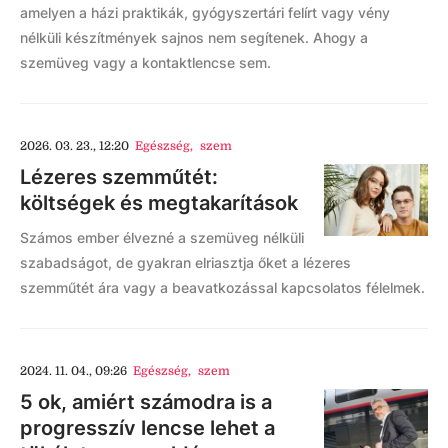
amelyen a házi praktikák, gyógyszertári felírt vagy vény
nélküli készítmények sajnos nem segítenek. Ahogy a
szemüveg vagy a kontaktlencse sem.
2026. 03. 23., 12:20
Egészség
,
szem
Lézeres szemműtét:
költségek és megtakarítások
Számos ember élvezné a szemüveg nélküli
szabadságot, de gyakran elriasztja őket a lézeres
szemműtét ára vagy a beavatkozással kapcsolatos félelmek.
2024. 11. 04., 09:26
Egészség
,
szem
5 ok, amiért számodra is a
progresszív lencse lehet a