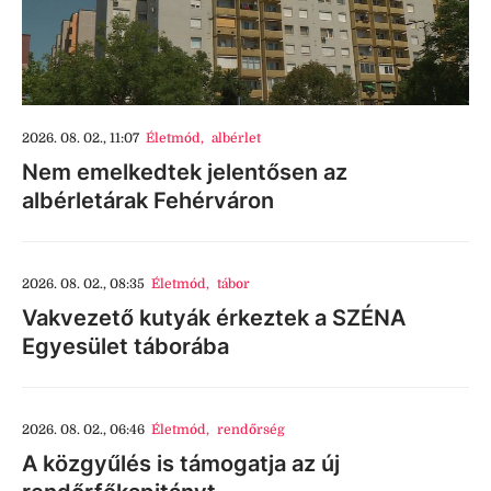
2026. 08. 02., 11:07
Életmód
,
albérlet
Nem emelkedtek jelentősen az
albérletárak Fehérváron
2026. 08. 02., 08:35
Életmód
,
tábor
Vakvezető kutyák érkeztek a SZÉNA
Egyesület táborába
2026. 08. 02., 06:46
Életmód
,
rendőrség
A közgyűlés is támogatja az új