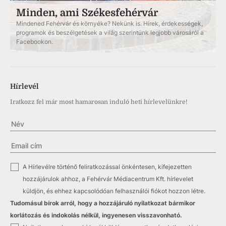
Minden, ami Székesfehérvár
Mindened Fehérvár és környéke? Nekünk is. Hírek, érdekességek,
programok és beszélgetések a világ szerintünk legjobb városáról a
Facebookon.
Hírlevél
Iratkozz fel már most hamarosan induló heti hírlevelünkre!
✓
A Hírlevélre történő feliratkozással önkéntesen, kifejezetten
hozzájárulok ahhoz, a Fehérvár Médiacentrum Kft. hírlevelet
küldjön, és ehhez kapcsolódóan felhasználói fiókot hozzon létre.
Tudomásul bírok arról, hogy a hozzájáruló nyilatkozat bármikor
korlátozás és indokolás nélkül, ingyenesen visszavonható.