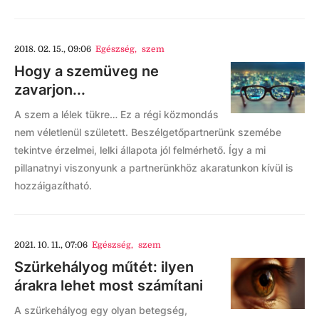
2018. 02. 15., 09:06
Egészség
,
szem
Hogy a szemüveg ne
zavarjon...
A szem a lélek tükre… Ez a régi közmondás
nem véletlenül született. Beszélgetőpartnerünk szemébe
tekintve érzelmei, lelki állapota jól felmérhető. Így a mi
pillanatnyi viszonyunk a partnerünkhöz akaratunkon kívül is
hozzáigazítható.
2021. 10. 11., 07:06
Egészség
,
szem
Szürkehályog műtét: ilyen
árakra lehet most számítani
A szürkehályog egy olyan betegség,