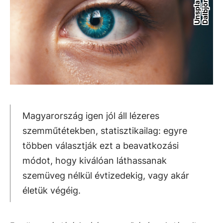
n
Magyarország igen jól áll lézeres
szemműtétekben, statisztikailag: egyre
többen választják ezt a beavatkozási
módot, hogy kiválóan láthassanak
szemüveg nélkül évtizedekig, vagy akár
életük végéig.