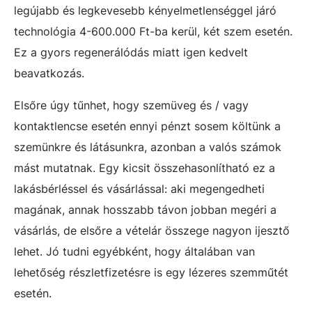
legújabb és legkevesebb kényelmetlenséggel járó
technológia 4-600.000 Ft-ba kerül, két szem esetén.
Ez a gyors regenerálódás miatt igen kedvelt
beavatkozás.
Elsőre úgy tűnhet, hogy szemüveg és / vagy
kontaktlencse esetén ennyi pénzt sosem költünk a
szemünkre és látásunkra, azonban a valós számok
mást mutatnak. Egy kicsit összehasonlítható ez a
lakásbérléssel és vásárlással: aki megengedheti
magának, annak hosszabb távon jobban megéri a
vásárlás, de elsőre a vételár összege nagyon ijesztő
lehet. Jó tudni egyébként, hogy általában van
lehetőség részletfizetésre is egy lézeres szemműtét
esetén.