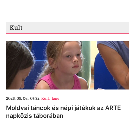
Kult
2026. 08. 06., 07:32
Kult
,
tánc
Moldvai táncok és népi játékok az ARTE
napközis táborában