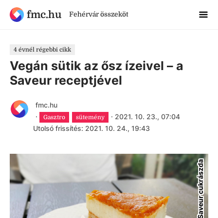
fmc.hu
Fehérvár összeköt
4 évnél régebbi cikk
Vegán sütik az ősz ízeivel – a
Saveur receptjével
fmc.hu
·
·
2021. 10. 23., 07:04
Gasztro
sütemény
Utolsó frissítés: 2021. 10. 24., 19:43
Saveur cukrászda