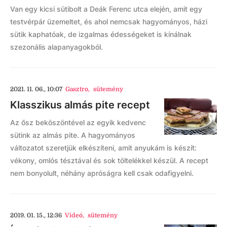
Van egy kicsi sütibolt a Deák Ferenc utca elején, amit egy
testvérpár üzemeltet, és ahol nemcsak hagyományos, házi
sütik kaphatóak, de izgalmas édességeket is kínálnak
szezonális alapanyagokból.
2021. 11. 06., 10:07
Gasztro
,
sütemény
Klasszikus almás pite recept
Az ősz beköszöntével az egyik kedvenc
sütink az almás pite. A hagyományos
változatot szeretjük elkészíteni, amit anyukám is készít:
vékony, omlós tésztával és sok töltelékkel készül. A recept
nem bonyolult, néhány apróságra kell csak odafigyelni.
2019. 01. 15., 12:36
Videó
,
sütemény