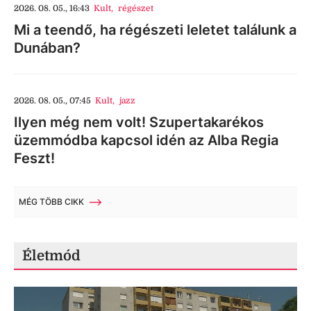
2026. 08. 05., 16:43
Kult
,
régészet
Mi a teendő, ha régészeti leletet találunk a
Dunában?
2026. 08. 05., 07:45
Kult
,
jazz
Ilyen még nem volt! Szupertakarékos
üzemmódba kapcsol idén az Alba Regia
Feszt!
MÉG TÖBB CIKK
Életmód