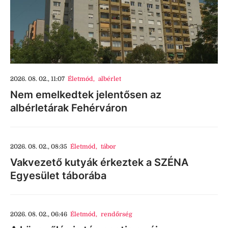
2026. 08. 02., 11:07
Életmód
,
albérlet
Nem emelkedtek jelentősen az
albérletárak Fehérváron
2026. 08. 02., 08:35
Életmód
,
tábor
Vakvezető kutyák érkeztek a SZÉNA
Egyesület táborába
2026. 08. 02., 06:46
Életmód
,
rendőrség