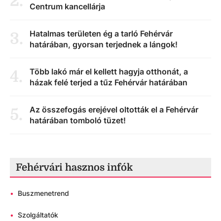
2
.
Centrum kancellárja
Hatalmas területen ég a tarló Fehérvár
3
.
határában, gyorsan terjednek a lángok!
Több lakó már el kellett hagyja otthonát, a
4
.
házak felé terjed a tűz Fehérvár határában
Az összefogás erejével oltották el a Fehérvár
5
.
határában tomboló tüzet!
Fehérvári hasznos infók
•
Buszmenetrend
•
Szolgáltatók