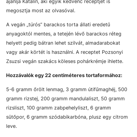
ajánlja Katalin, aki egyik kedvenc receptjét is
megosztja most az olvasóval.
A vegán „túrós” barackos torta állati eredetű
anyagoktól mentes, a tetején lévő barackos réteg
helyett pedig bátran lehet szilvát, almadarabokat
vagy akár körtét is használni. A receptet Pozsonyi
Zsuzsi vegán szakács köleses pohárkrémje ihlette.
Hozzávalók egy 22 centiméteres tortaformához:
5-6 gramm őrölt lenmag, 3 gramm útifűmaghéj, 500
gramm rizstej, 200 gramm mandulaliszt, 50 gramm
rizsliszt, 100 gramm zabpehelyliszt, 6 gramm
sütőpor, 6 gramm szódabikarbóna, plusz egy citrom
leve.