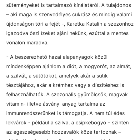
süteményeket is tartalmazó kínálatáról. A tulajdonos
– aki maga is szenvedélyes cukrász és mindig valami
újdonságon töri a fejét -, Karetka Katalin a szezonhoz
igazodva őszi ízeket ajánl nekünk, ezúttal a mentes
vonalon maradva.
- A beszerezhető hazai alapanyagok közül
mindenképpen ajánlom a diót, a mogyorót, az almát,
a szilvát, a sütőtököt, amelyek akár a sütik
tésztájához, akár a krémhez vagy a díszítéshez is
felhasználhatók. A szezonális gyümölcsök, magvak
vitamin- illetve ásványi anyag tartalma az
immunrendszerünket is támogatja. A nem túl édes
lekvárok - például a szilva, a csipkebogyó – szintén
az egészségesebb hozzávalók közé tartoznak –