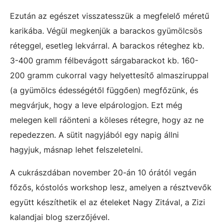
Ezután az egészet visszatesszük a megfelelő méretű
karikába. Végül megkenjük a barackos gyümölcsös
réteggel, esetleg lekvárral. A barackos réteghez kb.
3-400 gramm félbevágott sárgabarackot kb. 160-
200 gramm cukorral vagy helyettesítő almasziruppal
(a gyümölcs édességétől függően) megfőzünk, és
megvárjuk, hogy a leve elpárologjon. Ezt még
melegen kell ráönteni a köleses rétegre, hogy az ne
repedezzen. A sütit nagyjából egy napig állni
hagyjuk, másnap lehet felszeletelni.
A cukrászdában november 20-án 10 órától vegán
főzős, kóstolós workshop lesz, amelyen a résztvevők
együtt készíthetik el az ételeket Nagy Zitával, a Zizi
kalandjai blog szerzőjével.