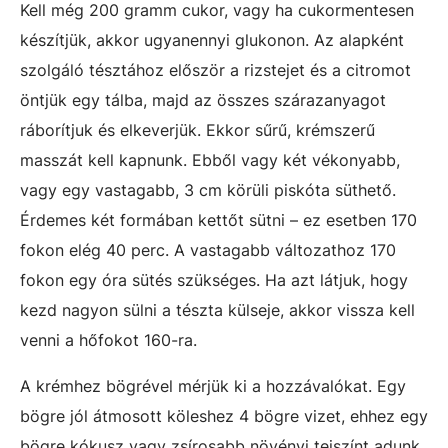
Kell még 200 gramm cukor, vagy ha cukormentesen
készítjük, akkor ugyanennyi glukonon. Az alapként
szolgáló tésztához először a rizstejet és a citromot
öntjük egy tálba, majd az összes szárazanyagot
ráborítjuk és elkeverjük. Ekkor sűrű, krémszerű
masszát kell kapnunk. Ebből vagy két vékonyabb,
vagy egy vastagabb, 3 cm körüli piskóta süthető.
Érdemes két formában kettőt sütni – ez esetben 170
fokon elég 40 perc. A vastagabb változathoz 170
fokon egy óra sütés szükséges. Ha azt látjuk, hogy
kezd nagyon sülni a tészta külseje, akkor vissza kell
venni a hőfokot 160-ra.
A krémhez bögrével mérjük ki a hozzávalókat. Egy
bögre jól átmosott köleshez 4 bögre vizet, ehhez egy
bögre kókusz vagy zsírosabb növényi tejszínt adunk,