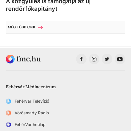
A közgyűlés is támogatja az új
rendőrfőkapitányt
MÉG TÖBB CIKK
fmc.hu
Fehérvár Médiacentrum
Fehérvár Televízió
Vörösmarty Rádió
FehérVár hetilap