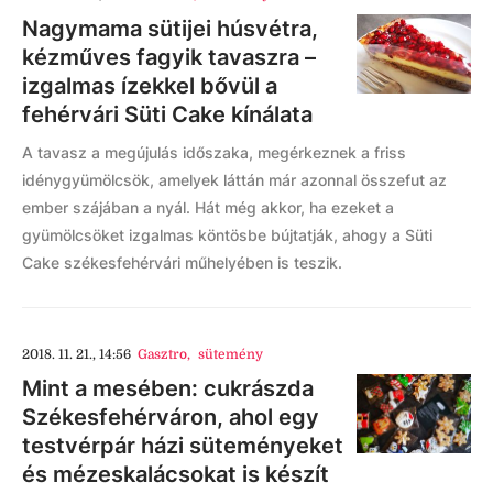
Nagymama sütijei húsvétra,
kézműves fagyik tavaszra –
izgalmas ízekkel bővül a
fehérvári Süti Cake kínálata
A tavasz a megújulás időszaka, megérkeznek a friss
idénygyümölcsök, amelyek láttán már azonnal összefut az
ember szájában a nyál. Hát még akkor, ha ezeket a
gyümölcsöket izgalmas köntösbe bújtatják, ahogy a Süti
Cake székesfehérvári műhelyében is teszik.
2018. 11. 21., 14:56
Gasztro
,
sütemény
Mint a mesében: cukrászda
Székesfehérváron, ahol egy
testvérpár házi süteményeket
és mézeskalácsokat is készít