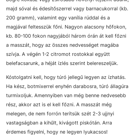
majd sóval és édesítőszerrel vagy barnacukorral (kb.
200 gramm), valamint egy vanília rúddal és a
magjával feltesszük főni. Nagyon alacsony hőfokon,
kb. 80-100 fokon nagyjából három órán át kell főzni
a masszát, hogy az összes nedvességet magába
szívja. A végén 1-2 citromot rostokkal együtt
belefacsarunk, a héját ízlés szerint belereszeljük.
Kóstolgatni kell, hogy túró jellegű legyen az ízhatás.
Ha kész, botmixerrel enyhén darabosra, túró állagúra
turmixoljuk. Amennyiben van még benne nedvesebb
rész, akkor azt is el kell főzni. A masszát még
melegen, de nem forrón terítsük szét 2-3 ujjnyi
vastagságban a kihűlt, kivágott piskótán. Arra
érdemes figyelni, hogy ne legyen lyukacsos!