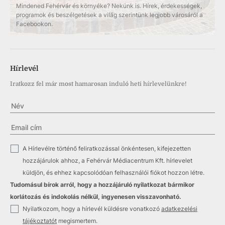
Mindened Fehérvár és környéke? Nekünk is. Hírek, érdekességek,
programok és beszélgetések a világ szerintünk legjobb városáról a
Facebookon.
Hírlevél
Iratkozz fel már most hamarosan induló heti hírlevelünkre!
✓
A Hírlevélre történő feliratkozással önkéntesen, kifejezetten
hozzájárulok ahhoz, a Fehérvár Médiacentrum Kft. hírlevelet
küldjön, és ehhez kapcsolódóan felhasználói fiókot hozzon létre.
Tudomásul bírok arról, hogy a hozzájáruló nyilatkozat bármikor
korlátozás és indokolás nélkül, ingyenesen visszavonható.
✓
Nyilatkozom, hogy a hírlevél küldésre vonatkozó
adatkezelési
tájékoztatót
megismertem.