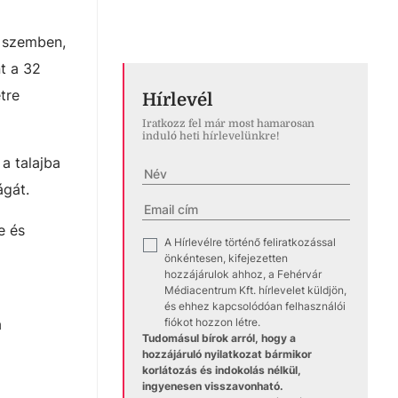
l szemben,
nt a 32
tre
Hírlevél
Iratkozz fel már most hamarosan
induló heti hírlevelünkre!
a talajba
ágát.
e és
A Hírlevélre történő feliratkozással
✓
önkéntesen, kifejezetten
hozzájárulok ahhoz, a Fehérvár
Médiacentrum Kft. hírlevelet küldjön,
és ehhez kapcsolódóan felhasználói
a
fiókot hozzon létre.
Tudomásul bírok arról, hogy a
hozzájáruló nyilatkozat bármikor
korlátozás és indokolás nélkül,
ingyenesen visszavonható.