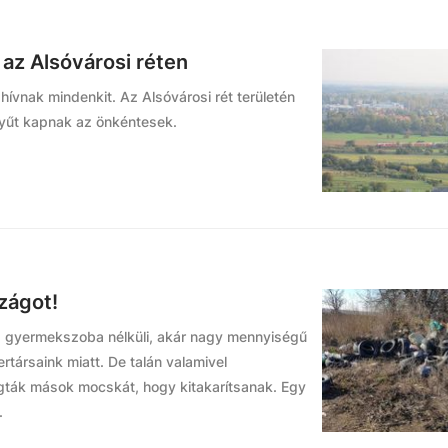
z Alsóvárosi réten
 hívnak mindenkit. Az Alsóvárosi rét területén
tyűt kapnak az önkéntesek.
zágot!
 gyermekszoba nélküli, akár nagy mennyiségű
ertársaink miatt. De talán valamivel
gták mások mocskát, hogy kitakarítsanak. Egy
.