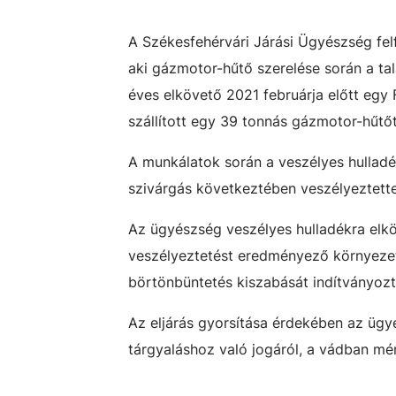
A Székesfehérvári Járási Ügyészség fel
aki gázmotor-hűtő szerelése során a tala
éves elkövető 2021 februárja előtt egy 
szállított egy 39 tonnás gázmotor-hűtőt,
A munkálatok során a veszélyes hulladék
szivárgás következtében veszélyeztette a
Az ügyészség veszélyes hulladékra elk
veszélyeztetést eredményező környezetk
börtönbüntetés kiszabását indítványozt
Az eljárás gyorsítása érdekében az ügyé
tárgyaláshoz való jogáról, a vádban mé