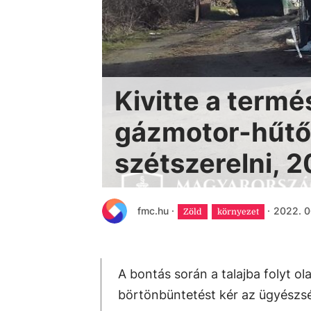
Kivitte a term
gázmotor-hűtőt
szétszerelni, 20
fmc.hu
·
·
2022. 0
Zöld
környezet
A bontás során a talajba folyt ol
börtönbüntetést kér az ügyészs