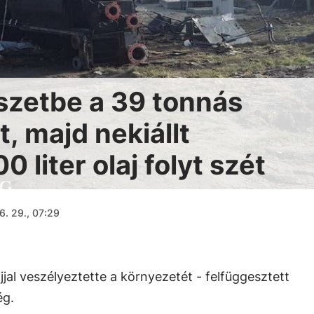
észetbe a 39 tonnás
, majd nekiállt
0 liter olaj folyt szét
6. 29., 07:29
ajjal veszélyeztette a környezetét - felfüggesztett
ég.