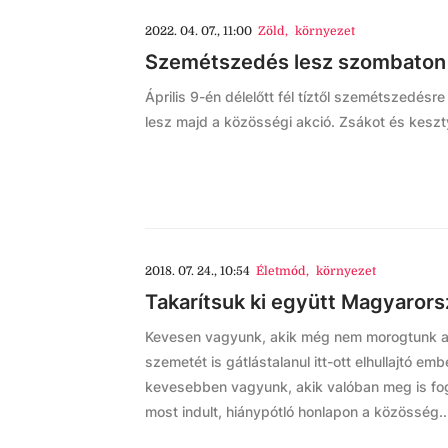
2022. 04. 07., 11:00
Zöld
,
környezet
Szemétszedés lesz szombaton a
Április 9-én délelőtt fél tíztől szemétszedésre
lesz majd a közösségi akció. Zsákot és kesz
2018. 07. 24., 10:54
Életmód
,
környezet
Takarítsuk ki együtt Magyarors
Kevesen vagyunk, akik még nem morogtunk a
szemetét is gátlástalanul itt-ott elhullajtó emb
kevesebben vagyunk, akik valóban meg is fo
most indult, hiánypótló honlapon a közösség..