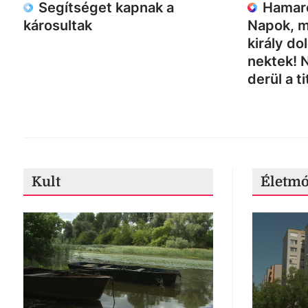
Segítséget kapnak a
Hamaro
károsultak
Napok, m
király do
nektek! 
derül a ti
Kult
Életm