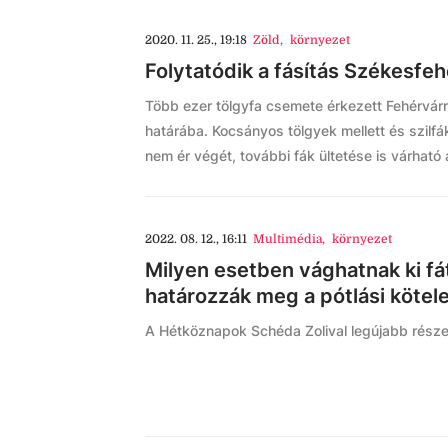
2020. 11. 25., 19:18
Zöld
,
környezet
Folytatódik a fásítás Székesfe
Több ezer tölgyfa csemete érkezett Fehérvárr
határába. Kocsányos tölgyek mellett és szilfá
nem ér végét, további fák ültetése is várható 
2022. 08. 12., 16:11
Multimédia
,
környezet
Milyen esetben vághatnak ki f
határozzák meg a pótlási köte
A Hétköznapok Schéda Zolival legújabb része 