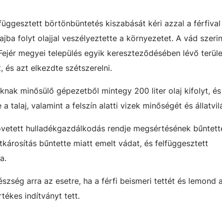
függesztett börtönbüntetés kiszabását kéri azzal a férfiva
jba folyt olajjal veszélyeztette a környezetet. A vád szeri
Fejér megyei település egyik kereszteződésében lévő terüle
 és azt elkezdte szétszerelni.
nak minősülő gépezetből mintegy 200 liter olaj kifolyt, és 
 talaj, valamint a felszín alatti vizek minőségét és állatvil
övetett hulladékgazdálkodás rendje megsértésének bűntett
árosítás bűntette miatt emelt vádat, és felfüggesztett
a.
szség arra az esetre, ha a férfi beismeri tettét és lemond 
rtékes indítványt tett.