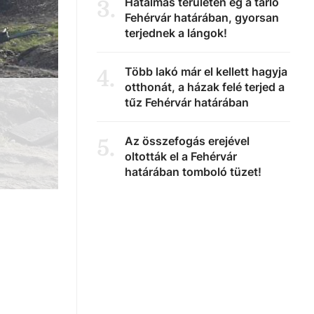
Hatalmas területen ég a tarló
3
.
Fehérvár határában, gyorsan
terjednek a lángok!
Több lakó már el kellett hagyja
4
.
otthonát, a házak felé terjed a
tűz Fehérvár határában
Az összefogás erejével
5
.
oltották el a Fehérvár
határában tomboló tüzet!