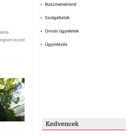
•
Buszmenetrend
•
Szolgáltatók
•
Orvosi ügyeletek
város
program ezzel
•
Ügyintézés
Kedvencek