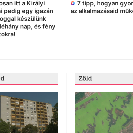
san itt a Királyi
7 tipp, hogyan gyor
i pedig egy igazán
az alkalmazásaid mű
loggal készülünk
Néhány nap, és fény
tokra!
ód
Zöld