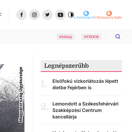
C
Fehérvár-TV
Vörösmarty Rádió
#hőség
#FEDOK
Legnépszerűbb
Magyarország Ügyészsége
Elsőfokú vízkorlátozás lépett
1
.
életbe Fejérben is
Lemondott a Székesfehérvári
2
.
Szakképzési Centrum
kancellárja