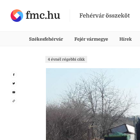
fmc.hu
Fehérvár összeköt
Székesfehérvár
Fejér vármegye
Hírek
4 évnél régebbi cikk