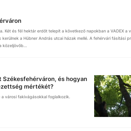
hérváron
a. Két és fél hektár erdőt telepít a következő napokban a VADEX a 
k kerülnek a Hübner András utcai házak mellé. A fehérvári fásítási 
a közeljövőb...
át Székesfehérváron, és hogyan
lezettség mértékét?
a városi fakivágásokkal foglalkozik.