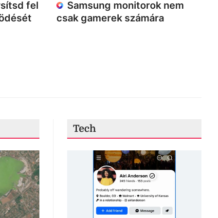
sítsd fel
Samsung monitorok nem
ködését
csak gamerek számára
Tech