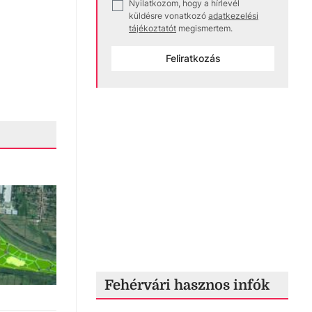
Nyilatkozom, hogy a hírlevél
✓
küldésre vonatkozó
adatkezelési
tájékoztatót
megismertem.
Feliratkozás
Fehérvári hasznos infók