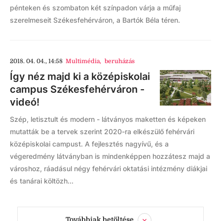
pénteken és szombaton két színpadon várja a műfaj
szerelmeseit Székesfehérváron, a Bartók Béla téren.
2018. 04. 04., 14:58
Multimédia
,
beruházás
Így néz majd ki a középiskolai
campus Székesfehérváron -
videó!
Szép, letisztult és modern - látványos maketten és képeken
mutatták be a tervek szerint 2020-ra elkészülő fehérvári
középiskolai campust. A fejlesztés nagyívű, és a
végeredmény látványban is mindenképpen hozzátesz majd a
városhoz, ráadásul négy fehérvári oktatási intézmény diákjai
és tanárai költözh...
Továbbiak betöltése