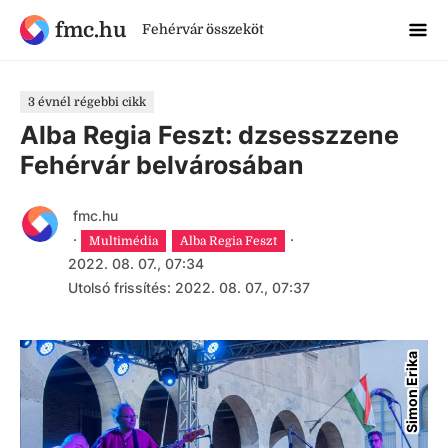
fmc.hu
Fehérvár összeköt
3 évnél régebbi cikk
Alba Regia Feszt: dzsesszzene
Fehérvár belvárosában
fmc.hu
·
·
Multimédia
Alba Regia Feszt
2022. 08. 07., 07:34
Utolsó frissítés: 2022. 08. 07., 07:37
Simon Erika