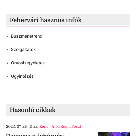
Fehérvári hasznos infók
•
Buszmenetrend
•
Szolgáltatók
•
Orvosi ügyeletek
•
Ügyintézés
Hasonló cikkek
2023. 07. 26., 11:22
Zene
,
Alba Regia Feszt
Dzsessz a fehérvári