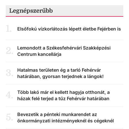
Legnépszerűbb
1
.
Elsőfokú vízkorlátozás lépett életbe Fejérben is
Lemondott a Székesfehérvári Szakképzési
2
.
Centrum kancellárja
Hatalmas területen ég a tarló Fehérvár
3
.
határában, gyorsan terjednek a lángok!
Több lakó már el kellett hagyja otthonát, a
4
.
házak felé terjed a tűz Fehérvár határában
Bevezetik a pénteki munkarendet az
5
.
önkormányzati intézményeknél és cégeknél