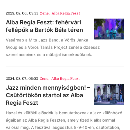
2023. 08. 06., 09:55
Zene
,
Alba Regia Feszt
Alba Regia Feszt: fehérvári
fellépők a Bartók Béla téren
Vasárnap a Mits Jazz Band, a Vörös Janka
Group és a Vörös Tamás Project zenél a dzsessz
szerelmeseinek és a műfajjal ismerkedőknek.
2024. 08. 07., 06:03
Zene
,
Alba Regia Feszt
Jazz minden mennyiségben! –
Csütörtökön startol az Alba
Regia Feszt
Hazai és külföldi előadók is bemutatkoznak a jazz különböző
ágaiban az Alba Regia Feszten, amely tizedik alkalommal
valósul meg. A fesztivál augusztus 8-9-10-én, csütörtökön,