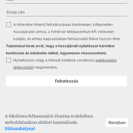
✓
A Hírlevélre történő feliratkozással önkéntesen, kifejezetten
hozzájárulok ahhoz, a Fehérvár Médiacentrum Kft. hírlevelet
küldjön, és ehhez kapcsolódóan felhasználói fiókot hozzon létre.
Tudomásul bírok arról, hogy a hozzájáruló nyilatkozat bármikor
korlátozás és indokolás nélkül, ingyenesen visszavonható.
✓
Nyilatkozom, hogy a hírlevél küldésre vonatkozó
adatkezelési
tájékoztatót
megismertem.
Feliratkozás
A tökéletes felhasználói élmény érdekében
weboldalunkon sütiket használunk.
Rendben
Copyright © 2021
–2026
Fehérvár Médiacentrum, fmc.hu
Sütiszabályzat