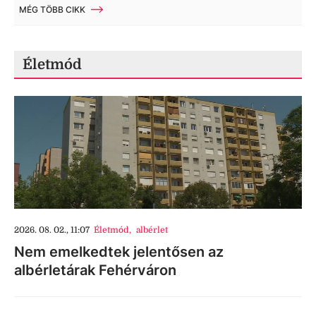
MÉG TÖBB CIKK
Életmód
2026. 08. 02., 11:07
Életmód
,
albérlet
Nem emelkedtek jelentősen az
albérletárak Fehérváron