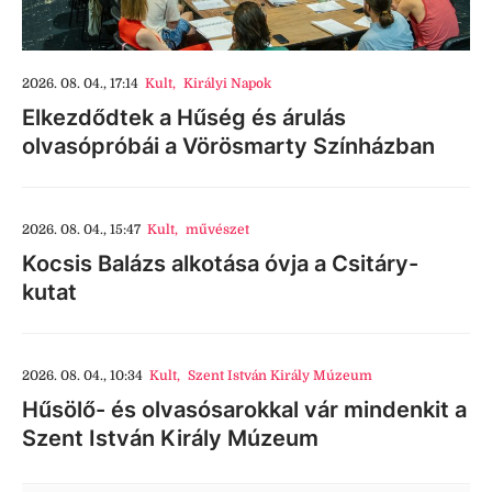
2026. 08. 04., 17:14
Kult
,
Királyi Napok
Elkezdődtek a Hűség és árulás
olvasópróbái a Vörösmarty Színházban
2026. 08. 04., 15:47
Kult
,
művészet
Kocsis Balázs alkotása óvja a Csitáry-
kutat
2026. 08. 04., 10:34
Kult
,
Szent István Király Múzeum
Hűsölő- és olvasósarokkal vár mindenkit a
Szent István Király Múzeum