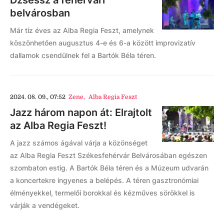
belvárosban
Már tíz éves az Alba Regia Feszt, amelynek
köszönhetően augusztus 4-e és 6-a között improvizatív
dallamok csendülnek fel a Bartók Béla téren.
2024. 08. 09., 07:52
Zene
,
Alba Regia Feszt
Jazz három napon át: Elrajtolt
az Alba Regia Feszt!
A jazz számos ágával várja a közönséget
az Alba Regia Feszt Székesfehérvár Belvárosában egészen
szombaton estig. A Bartók Béla téren és a Múzeum udvarán
a koncertekre ingyenes a belépés. A téren gasztronómiai
élményekkel, termelői borokkal és kézműves sörökkel is
várják a vendégeket.