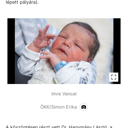
lépett pályára).
Imre Vencel
ÖKK/Simon Erika
A köszöntésen részt vett Dr. Hagymásy László, a