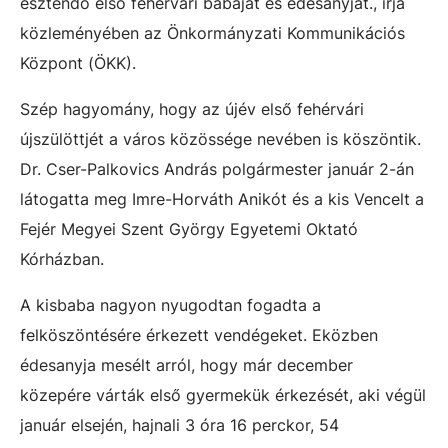
esztendő első fehérvári babáját és édesanyját., írja
közleményében az Önkormányzati Kommunikációs
Központ (ÖKK).
Szép hagyomány, hogy az újév első fehérvári
újszülöttjét a város közössége nevében is köszöntik.
Dr. Cser-Palkovics András polgármester január 2-án
látogatta meg Imre-Horváth Anikót és a kis Vencelt a
Fejér Megyei Szent György Egyetemi Oktató
Kórházban.
A kisbaba nagyon nyugodtan fogadta a
felköszöntésére érkezett vendégeket. Eközben
édesanyja mesélt arról, hogy már december
közepére várták első gyermekük érkezését, aki végül
január elsején, hajnali 3 óra 16 perckor, 54