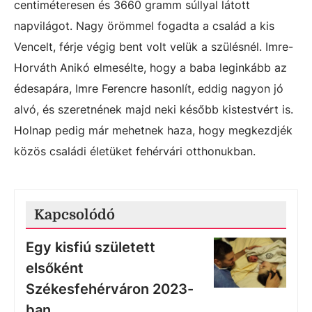
centiméteresen és 3660 gramm súllyal látott
napvilágot. Nagy örömmel fogadta a család a kis
Vencelt, férje végig bent volt velük a szülésnél. Imre-
Horváth Anikó elmesélte, hogy a baba leginkább az
édesapára, Imre Ferencre hasonlít, eddig nagyon jó
alvó, és szeretnének majd neki később kistestvért is.
Holnap pedig már mehetnek haza, hogy megkezdjék
közös családi életüket fehérvári otthonukban.
Kapcsolódó
Egy kisfiú született
elsőként
Székesfehérváron 2023-
ban