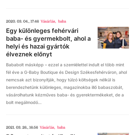
2020. 03. 04., 17:46
Vásárlás
,
baba
Egy különleges fehérvári
baba- és gyermekbolt, ahol a
helyi és hazai gyártók
élveznek előnyt
Bababolt másképp – ezzel a szemlélettel indult el több mint
fél éve a G-Baby Boutique és Design Székesfehérváron, ahol
nemcsak azt bizonyítják, hogy túlzó költségek nélkül is
berendezhetünk különleges, magazinokba illő babaszobát,
vásárolhatunk kézműves baba- és gyerektermékeket, de a
bolt megálmodó...
2021. 03. 26., 16:56
Vásárlás
,
baba