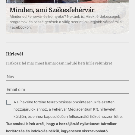
Minden, ami Székesfehérvár
Mindened Fehérvár és környéke? Nekünk is. Hírek, érdekességek,
programok és beszélgetések a világ szerintünk legjobb városáról a
Facebookon.
Hírlevél
Iratkozz fel már most hamarosan induló heti hírlevelünkre!
✓
A Hírlevélre történő feliratkozással önkéntesen, kifejezetten
hozzájárulok ahhoz, a Fehérvár Médiacentrum Kft. hírlevelet
küldjön, és ehhez kapcsolódóan felhasználói fiókot hozzon létre.
Tudomásul bírok arról, hogy a hozzájáruló nyilatkozat bármikor
korlátozás és indokolás nélkül, ingyenesen visszavonható.