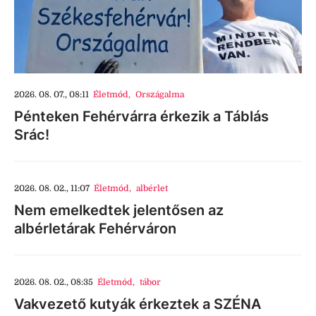
2026. 08. 07., 08:11
Életmód
,
Országalma
Pénteken Fehérvárra érkezik a Táblás
Srác!
2026. 08. 02., 11:07
Életmód
,
albérlet
Nem emelkedtek jelentősen az
albérletárak Fehérváron
2026. 08. 02., 08:35
Életmód
,
tábor
Vakvezető kutyák érkeztek a SZÉNA