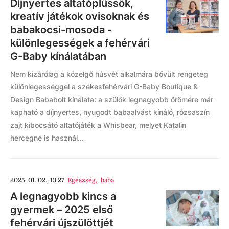
Díjnyertes altatóplüssök,
kreatív játékok ovisoknak és
babakocsi-mosoda -
különlegességek a fehérvári
G-Baby kínálatában
Nem kizárólag a közelgő húsvét alkalmára bővült rengeteg
különlegességgel a székesfehérvári G-Baby Boutique &
Design Bababolt kínálata: a szülők legnagyobb örömére már
kapható a díjnyertes, nyugodt babaalvást kínáló, rózsaszín
zajt kibocsátó altatójáték a Whisbear, melyet Katalin
hercegné is használ...
2025. 01. 02., 13:27
Egészség
,
baba
A legnagyobb kincs a
gyermek – 2025 első
fehérvári újszülöttjét