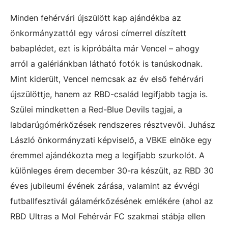
Minden fehérvári újszülött kap ajándékba az
önkormányzattól egy városi címerrel díszített
babaplédet, ezt is kipróbálta már Vencel – ahogy
arról a galériánkban látható fotók is tanúskodnak.
Mint kiderült, Vencel nemcsak az év első fehérvári
újszülöttje, hanem az RBD-család legifjabb tagja is.
Szülei mindketten a Red-Blue Devils tagjai, a
labdarúgómérkőzések rendszeres résztvevői. Juhász
László önkormányzati képviselő, a VBKE elnöke egy
éremmel ajándékozta meg a legifjabb szurkolót. A
különleges érem december 30-ra készült, az RBD 30
éves jubileumi évének zárása, valamint az évvégi
futballfesztivál gálamérkőzésének emlékére (ahol az
RBD Ultras a Mol Fehérvár FC szakmai stábja ellen