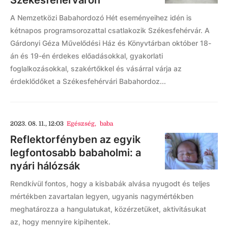
Székesfehérváron
A Nemzetközi Babahordozó Hét eseményeihez idén is
kétnapos programsorozattal csatlakozik Székesfehérvár. A
Gárdonyi Géza Művelődési Ház és Könyvtárban október 18-
án és 19-én érdekes előadásokkal, gyakorlati
foglalkozásokkal, szakértőkkel és vásárral várja az
érdeklődőket a Székesfehérvári Babahordoz...
2023. 08. 11., 12:03
Egészség
,
baba
Reflektorfényben az egyik
legfontosabb babaholmi: a
nyári hálózsák
Rendkívül fontos, hogy a kisbabák alvása nyugodt és teljes
mértékben zavartalan legyen, ugyanis nagymértékben
meghatározza a hangulatukat, közérzetüket, aktivitásukat
az, hogy mennyire kipihentek.