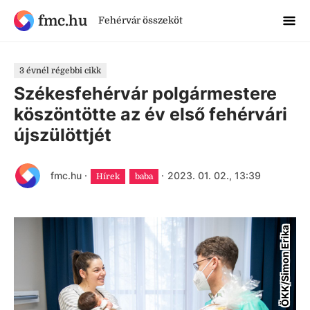
fmc.hu
Fehérvár összeköt
3 évnél régebbi cikk
Székesfehérvár polgármestere
köszöntötte az év első fehérvári
újszülöttjét
fmc.hu
·
·
2023. 01. 02., 13:39
Hírek
baba
ÖKK/Simon Erika