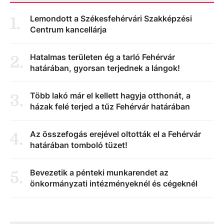
Lemondott a Székesfehérvári Szakképzési
1
.
Centrum kancellárja
Hatalmas területen ég a tarló Fehérvár
2
.
határában, gyorsan terjednek a lángok!
Több lakó már el kellett hagyja otthonát, a
3
.
házak felé terjed a tűz Fehérvár határában
Az összefogás erejével oltották el a Fehérvár
4
.
határában tomboló tüzet!
Bevezetik a pénteki munkarendet az
5
.
önkormányzati intézményeknél és cégeknél