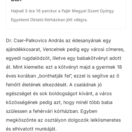
Hajnali 3 óra 16 perckor a Fejér Megyei Szent György
Egyetemi Oktató Kórházban jött világra.
Dr. Cser-Palkovics András az édesanyának egy
ajándékkosarat, Vencelnek pedig egy városi címeres,
egyedi rugdalódzót, illetve egy babakötvényt adott
át. Mint kiemelte: ezt a kötvényt majd a gyermek 18
éves korában „bonthatják fel”, ezzel is segítve az ő
felnőtt életének elkezdését. A családnak jó
egészséget és sok boldogságot kívánt, a város
közösségének pedig azt, hogy minél több baba
szülessen a fehérvári kórházban. Egyben
megköszönte az osztályon dolgozók lelkiismeretes
és elhivatott munkáját.