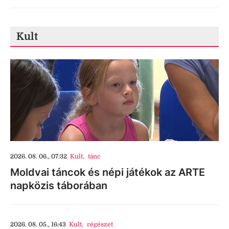
Kult
2026. 08. 06., 07:32
Kult
,
tánc
Moldvai táncok és népi játékok az ARTE
napközis táborában
2026. 08. 05., 16:43
Kult
,
régészet