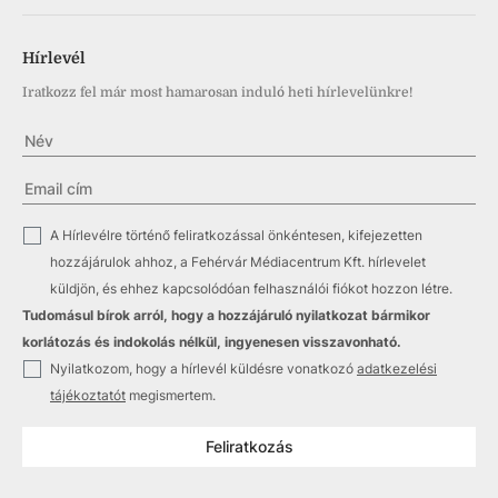
Hírlevél
Iratkozz fel már most hamarosan induló heti hírlevelünkre!
✓
A Hírlevélre történő feliratkozással önkéntesen, kifejezetten
hozzájárulok ahhoz, a Fehérvár Médiacentrum Kft. hírlevelet
küldjön, és ehhez kapcsolódóan felhasználói fiókot hozzon létre.
Tudomásul bírok arról, hogy a hozzájáruló nyilatkozat bármikor
korlátozás és indokolás nélkül, ingyenesen visszavonható.
✓
Nyilatkozom, hogy a hírlevél küldésre vonatkozó
adatkezelési
tájékoztatót
megismertem.
Feliratkozás