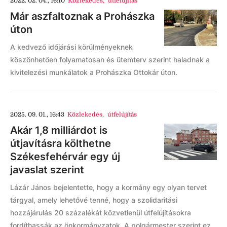
2022. 02. 04., 16:10
Közlekedés
,
útfelújítás
Már aszfaltoznak a Prohászka
úton
A kedvező időjárási körülményeknek
köszönhetően folyamatosan és ütemterv szerint haladnak a
kivitelezési munkálatok a Prohászka Ottokár úton.
2025. 09. 01., 16:43
Közlekedés
,
útfelújítás
Akár 1,8 milliárdot is
útjavításra költhetne
Székesfehérvár egy új
javaslat szerint
Lázár János bejelentette, hogy a kormány egy olyan tervet
tárgyal, amely lehetővé tenné, hogy a szolidaritási
hozzájárulás 20 százalékát közvetlenül útfelújításokra
fordíthassák az önkormányzatok. A polgármester szerint ez