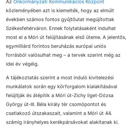
Az
Önkormányzati Kommunikációs Központ
közleményében azt is kiemelték, hogy az elmúlt
években számos fontos gyűjtőutat megújítottak
Székesfehérváron. Ennek folytatásaként indulhat
most el a Móri út felújításának első üteme. A jelentős,
egymilliárd forintos beruházás európai uniós
forrásból valósulhat meg – a tervek szerint még az
idei év végéig.
A tájékoztatás szerint a most induló kivitelezési
munkálatok során egy körforgalom kialakításával
felújítják és átépítik a Móri út-Zichy liget-Dózsa
György út-III. Béla király tér csomópontot és
csatlakozó útszakaszait, valamint a Móri út 44.
számig irányhelyes kerékpársávokat alakítanak ki.