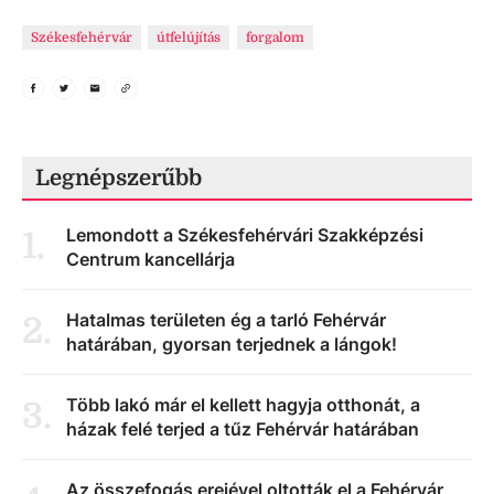
Székesfehérvár
útfelújítás
forgalom
Legnépszerűbb
Lemondott a Székesfehérvári Szakképzési
1
.
Centrum kancellárja
Hatalmas területen ég a tarló Fehérvár
2
.
határában, gyorsan terjednek a lángok!
Több lakó már el kellett hagyja otthonát, a
3
.
házak felé terjed a tűz Fehérvár határában
Az összefogás erejével oltották el a Fehérvár