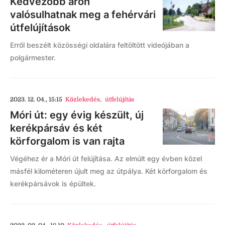
Kedvezőbb áron
valósulhatnak meg a fehérvári
útfelújítások
Erről beszélt közösségi oldalára feltöltött videójában a
polgármester.
2023. 12. 04., 15:15
Közlekedés
,
útfelújítás
Móri út: egy évig készült, új
kerékpársáv és két
körforgalom is van rajta
Végéhez ér a Móri út felújítása. Az elmúlt egy évben közel
másfél kilométeren újult meg az útpálya. Két körforgalom és
kerékpársávok is épültek.