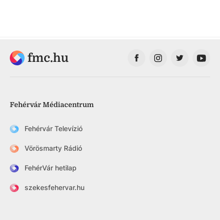
fmc.hu
Fehérvár Médiacentrum
Fehérvár Televízió
Vörösmarty Rádió
FehérVár hetilap
szekesfehervar.hu