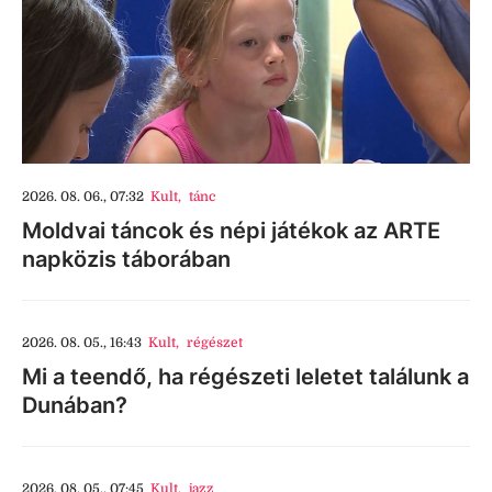
2026. 08. 06., 07:32
Kult
,
tánc
Moldvai táncok és népi játékok az ARTE
napközis táborában
2026. 08. 05., 16:43
Kult
,
régészet
Mi a teendő, ha régészeti leletet találunk a
Dunában?
2026. 08. 05., 07:45
Kult
,
jazz