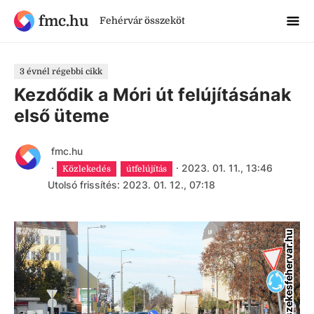
fmc.hu
Fehérvár összeköt
3 évnél régebbi cikk
Kezdődik a Móri út felújításának
első üteme
fmc.hu
·
·
2023. 01. 11., 13:46
Közlekedés
útfelújítás
Utolsó frissítés: 2023. 01. 12., 07:18
szekesfehervar.hu