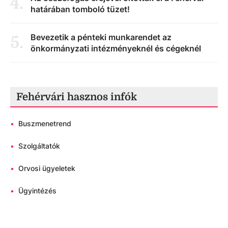
4
.
határában tomboló tüzet!
Bevezetik a pénteki munkarendet az
5
.
önkormányzati intézményeknél és cégeknél
Fehérvári hasznos infók
•
Buszmenetrend
•
Szolgáltatók
•
Orvosi ügyeletek
•
Ügyintézés