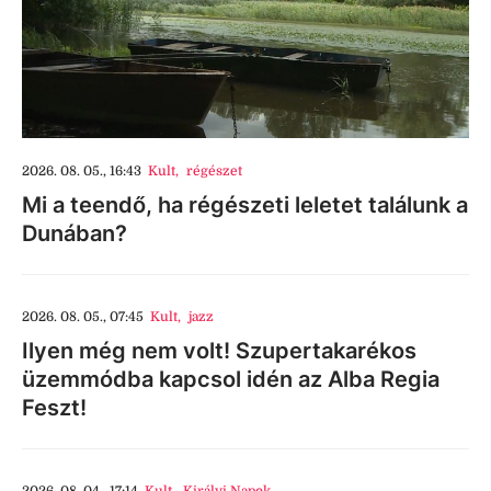
2026. 08. 05., 16:43
Kult
,
régészet
Mi a teendő, ha régészeti leletet találunk a
Dunában?
2026. 08. 05., 07:45
Kult
,
jazz
Ilyen még nem volt! Szupertakarékos
üzemmódba kapcsol idén az Alba Regia
Feszt!