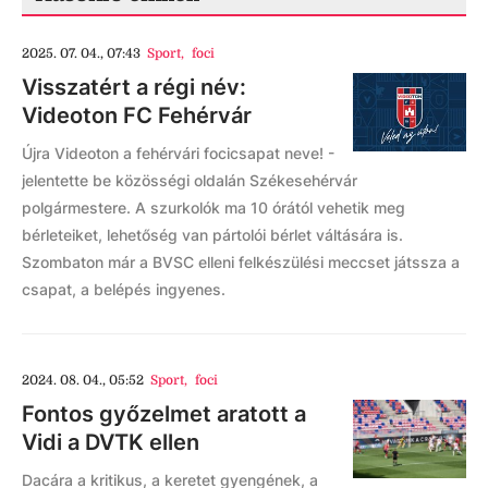
2025. 07. 04., 07:43
Sport
,
foci
Visszatért a régi név:
Videoton FC Fehérvár
Újra Videoton a fehérvári focicsapat neve! -
jelentette be közösségi oldalán Székesehérvár
polgármestere. A szurkolók ma 10 órától vehetik meg
bérleteiket, lehetőség van pártolói bérlet váltására is.
Szombaton már a BVSC elleni felkészülési meccset játssza a
csapat, a belépés ingyenes.
2024. 08. 04., 05:52
Sport
,
foci
Fontos győzelmet aratott a
Vidi a DVTK ellen
Dacára a kritikus, a keretet gyengének, a