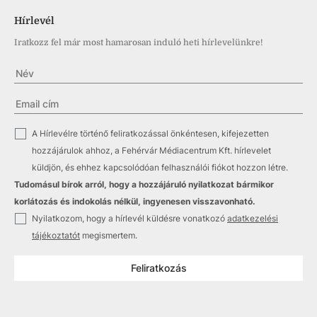
Hírlevél
Iratkozz fel már most hamarosan induló heti hírlevelünkre!
✓
A Hírlevélre történő feliratkozással önkéntesen, kifejezetten
hozzájárulok ahhoz, a Fehérvár Médiacentrum Kft. hírlevelet
küldjön, és ehhez kapcsolódóan felhasználói fiókot hozzon létre.
Tudomásul bírok arról, hogy a hozzájáruló nyilatkozat bármikor
korlátozás és indokolás nélkül, ingyenesen visszavonható.
✓
Nyilatkozom, hogy a hírlevél küldésre vonatkozó
adatkezelési
tájékoztatót
megismertem.
Feliratkozás