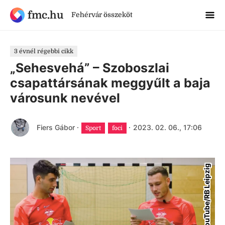
fmc.hu
Fehérvár összeköt
3 évnél régebbi cikk
„Sehesvehá” – Szoboszlai
csapattársának meggyűlt a baja
városunk nevével
Fiers Gábor
·
·
2023. 02. 06., 17:06
Sport
foci
YouTube/RB Leipzig