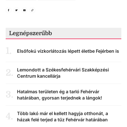
Legnépszerűbb
1
.
Elsőfokú vízkorlátozás lépett életbe Fejérben is
Lemondott a Székesfehérvári Szakképzési
2
.
Centrum kancellárja
Hatalmas területen ég a tarló Fehérvár
3
.
határában, gyorsan terjednek a lángok!
Több lakó már el kellett hagyja otthonát, a
4
.
házak felé terjed a tűz Fehérvár határában