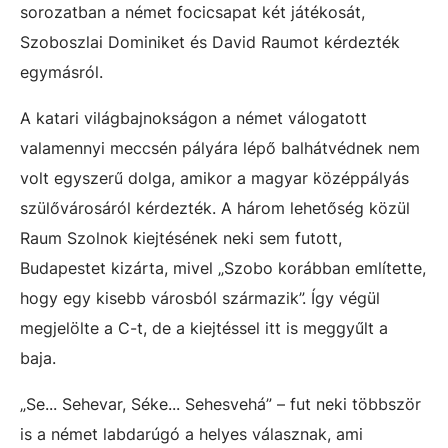
sorozatban a német focicsapat két játékosát,
Szoboszlai Dominiket és David Raumot kérdezték
egymásról.
A katari világbajnokságon a német válogatott
valamennyi meccsén pályára lépő balhátvédnek nem
volt egyszerű dolga, amikor a magyar középpályás
szülővárosáról kérdezték. A három lehetőség közül
Raum Szolnok kiejtésének neki sem futott,
Budapestet kizárta, mivel „Szobo korábban említette,
hogy egy kisebb városból származik”. Így végül
megjelölte a C-t, de a kiejtéssel itt is meggyűlt a
baja.
„Se... Sehevar, Séke... Sehesvehá” – fut neki többször
is a német labdarúgó a helyes válasznak, ami