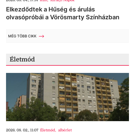
2026. 08. 04., 17:14
Kult
,
Királyi Napok
Elkezdődtek a Hűség és árulás
olvasópróbái a Vörösmarty Színházban
MÉG TÖBB CIKK
Életmód
2026. 08. 02., 11:07
Életmód
,
albérlet