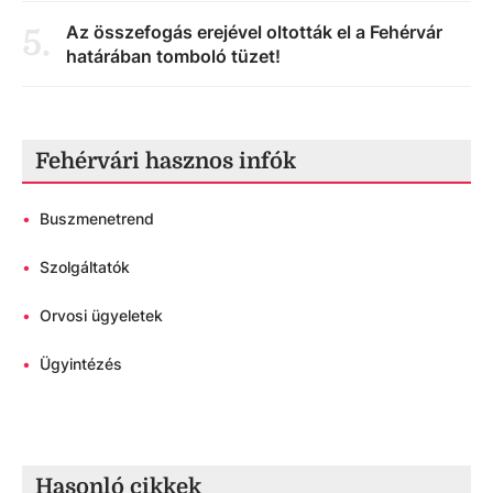
Az összefogás erejével oltották el a Fehérvár
5
.
határában tomboló tüzet!
Fehérvári hasznos infók
•
Buszmenetrend
•
Szolgáltatók
•
Orvosi ügyeletek
•
Ügyintézés
Hasonló cikkek