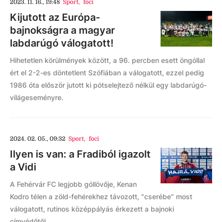
2023. 11. 16., 19:48
Sport
,
foci
Kijutott az Európa-
bajnokságra a magyar
labdarúgó válogatott!
Hihetetlen körülmények között, a 96. percben esett öngóllal
ért el 2-2-es döntetlent Szófiában a válogatott, ezzel pedig
1986 óta először jutott ki pótselejtező nélkül egy labdarúgó-
világeseményre.
2024. 02. 05., 09:32
Sport
,
foci
Ilyen is van: a Fradiból igazolt
a Vidi
A Fehérvár FC legjobb góllövője, Kenan
Kodro télen a zöld-fehérekhez távozott, "cserébe" most
válogatott, rutinos középpályás érkezett a bajnoki
címvédőtől.