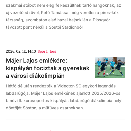
szakmai stábot nem elég felkészültnek tartó hangoknak, az
új vezetőedzővel, Pető Tamással még veretlen a piros-kék
társaság, szombaton első hazai bajnokiján a Diósgyőr
távozott pont nélkül a Sóstói Stadionból.
2026. 02. 17., 14:10
Sport
,
foci
Májer Lajos emlékére:
kispályán fociztak a gyerekek
a városi diákolimpián
Hétfő délután rendezték a Videoton SC egykori legendás
labdarúgója, Májer Lajos emlékének ajánlott 2025/2026-os
tanévi II. korcsoportos kispályás labdarúgó diákolimpia helyi
döntőjét Sóstón, a műfüves csarnokban.