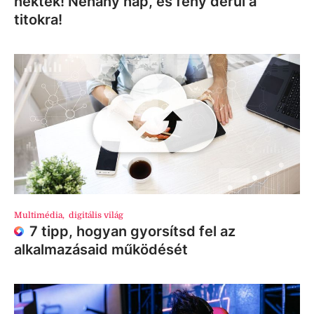
nektek! Néhány nap, és fény derül a
titokra!
Multimédia
,
digitális világ
7 tipp, hogyan gyorsítsd fel az
alkalmazásaid működését