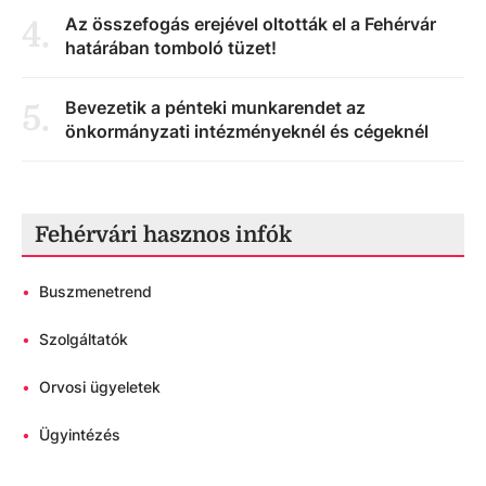
Az összefogás erejével oltották el a Fehérvár
4
.
határában tomboló tüzet!
Bevezetik a pénteki munkarendet az
5
.
önkormányzati intézményeknél és cégeknél
Fehérvári hasznos infók
•
Buszmenetrend
•
Szolgáltatók
•
Orvosi ügyeletek
•
Ügyintézés