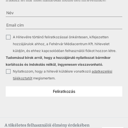
Iratkozz fel már most hamarosan induló heti hírlevelünkre!
✓
A Hírlevélre történő feliratkozással önkéntesen, kifejezetten
hozzájárulok ahhoz, a Fehérvár Médiacentrum Kft. hírlevelet
küldjön, és ehhez kapcsolódóan felhasználói fiókot hozzon létre.
Tudomásul bírok arról, hogy a hozzájáruló nyilatkozat bármikor
korlátozás és indokolás nélkül, ingyenesen visszavonható.
✓
Nyilatkozom, hogy a hírlevél küldésre vonatkozó
adatkezelési
tájékoztatót
megismertem.
Feliratkozás
A tökéletes felhasználói élmény érdekében