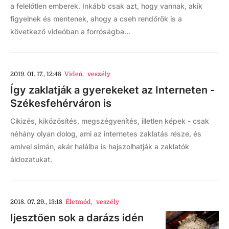
a felelőtlen emberek. Inkább csak azt, hogy vannak, akik
figyelnek és mentenek, ahogy a cseh rendőrök is a
következő videóban a forróságba...
2019. 01. 17., 12:48
Videó
,
veszély
Így zaklatják a gyerekeket az Interneten -
Székesfehérváron is
Cikizés, kiközösítés, megszégyenítés, illetlen képek - csak
néhány olyan dolog, ami az internetes zaklatás része, és
amivel simán, akár halálba is hajszolhatják a zaklatók
áldozatukat.
2018. 07. 29., 13:18
Életmód
,
veszély
Ijesztően sok a darázs idén