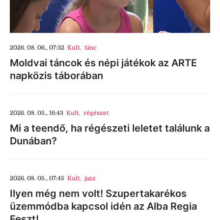
2026. 08. 06., 07:32
Kult
,
tánc
Moldvai táncok és népi játékok az ARTE
napközis táborában
2026. 08. 05., 16:43
Kult
,
régészet
Mi a teendő, ha régészeti leletet találunk a
Dunában?
2026. 08. 05., 07:45
Kult
,
jazz
Ilyen még nem volt! Szupertakarékos
üzemmódba kapcsol idén az Alba Regia
Feszt!