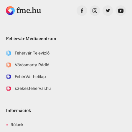
fmc.hu
Fehérvár Médiacentrum
Fehérvár Televízió
Vörösmarty Rádió
FehérVár hetilap
szekesfehervar.hu
Információk
•
Rólunk