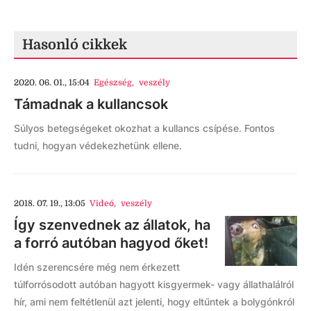
Hasonló cikkek
2020. 06. 01., 15:04
Egészség
,
veszély
Támadnak a kullancsok
Súlyos betegségeket okozhat a kullancs csípése. Fontos
tudni, hogyan védekezhetünk ellene.
2018. 07. 19., 13:05
Videó
,
veszély
Így szenvednek az állatok, ha
a forró autóban hagyod őket!
Idén szerencsére még nem érkezett
túlforrósodott autóban hagyott kisgyermek- vagy állathalálról
hír, ami nem feltétlenül azt jelenti, hogy eltűntek a bolygónkról