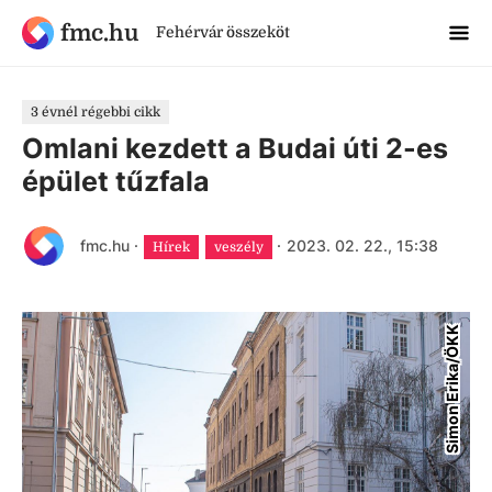
fmc.hu
Fehérvár összeköt
3 évnél régebbi cikk
Omlani kezdett a Budai úti 2-es
épület tűzfala
fmc.hu
·
·
2023. 02. 22., 15:38
Hírek
veszély
Simon Erika/ÖKK