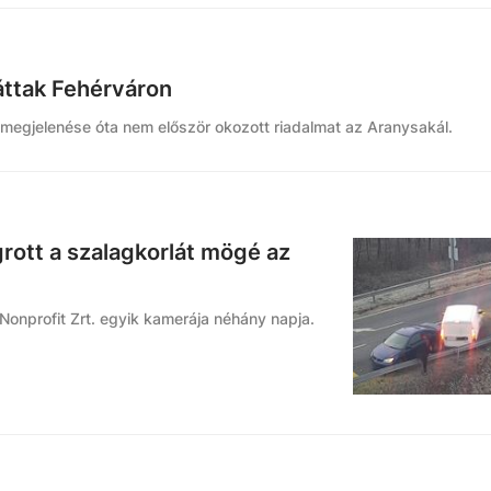
láttak Fehérváron
i megjelenése óta nem először okozott riadalmat az Aranysakál.
grott a szalagkorlát mögé az
 Nonprofit Zrt. egyik kamerája néhány napja.