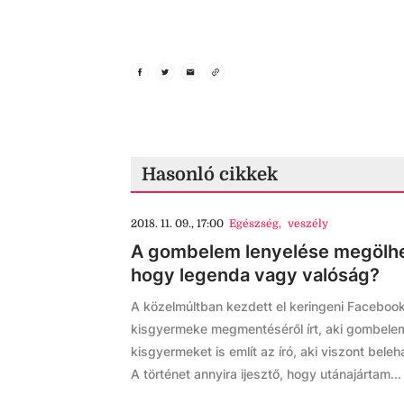
Hasonló cikkek
2018. 11. 09., 17:00
Egészség
,
veszély
A gombelem lenyelése megölhe
hogy legenda vagy valóság?
A közelmúltban kezdett el keringeni Faceboo
kisgyermeke megmentéséről írt, aki gombele
kisgyermeket is említ az író, aki viszont bele
A történet annyira ijesztő, hogy utánajártam...