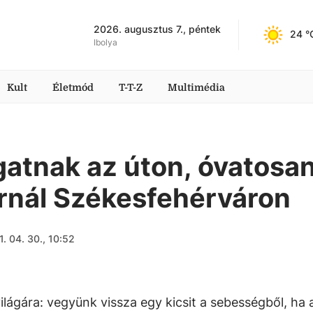
2026. augusztus 7., péntek
24
 °
Ibolya
Kult
Életmód
T-T-Z
Multimédia
gatnak az úton, óvatosa
ornál Székesfehérváron
. 04. 30., 10:52
lágára: vegyünk vissza egy kicsit a sebességből, ha 