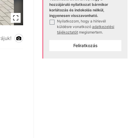
hozzájáruló nyilatkozat bármikor
korlátozás és indokolás nélkül,
ingyenesen visszavonható.
Nyilatkozom, hogy a hírlevél
✓
küldésre vonatkozó
adatkezelési
tájékoztatót
megismertem.
Somos Zoltán
ájuk!
Feliratkozás