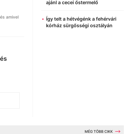
ajánl a cecei őstermelő
 és amivel
Így telt a hétvégénk a fehérvári
kórház sürgősségi osztályán
 és
MÉG TÖBB CIKK