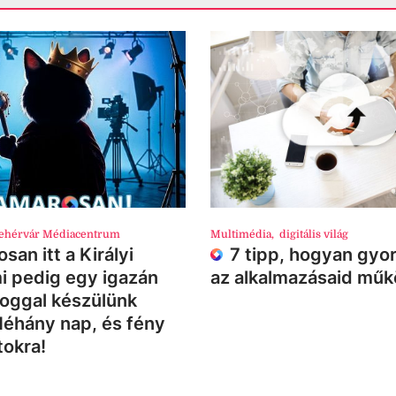
ehérvár Médiacentrum
Multimédia
,
digitális világ
san itt a Királyi
7 tipp, hogyan gyor
i pedig egy igazán
az alkalmazásaid mű
loggal készülünk
Néhány nap, és fény
tokra!