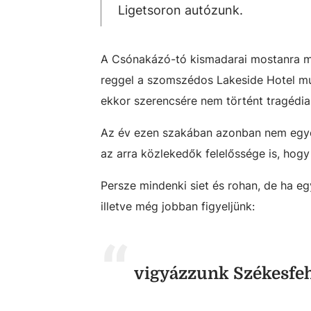
Ligetsoron autózunk.
A Csónakázó-tó kismadarai mostanra meg
reggel a szomszédos Lakeside Hotel mun
ekkor szerencsére nem történt tragédia
Az év ezen szakában azonban nem egyed
az arra közlekedők felelőssége is, hogy
Persze mindenki siet és rohan, de ha eg
illetve még jobban figyeljünk:
vigyázzunk Székesfeh