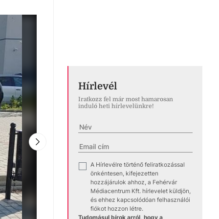
Hírlevél
Iratkozz fel már most hamarosan
induló heti hírlevelünkre!
A Hírlevélre történő feliratkozással
✓
önkéntesen, kifejezetten
hozzájárulok ahhoz, a Fehérvár
Médiacentrum Kft. hírlevelet küldjön,
és ehhez kapcsolódóan felhasználói
fiókot hozzon létre.
Tudomásul bírok arról, hogy a