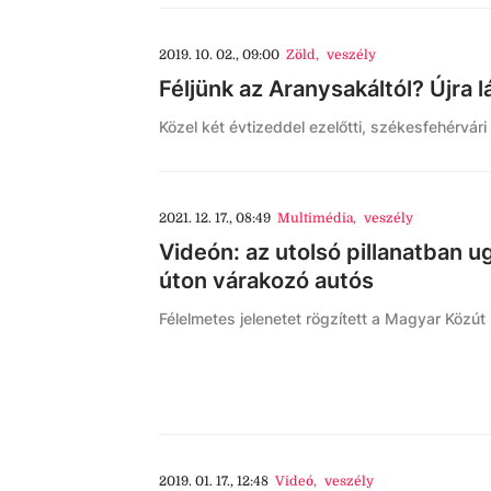
2019. 10. 02., 09:00
Zöld
,
veszély
Féljünk az Aranysakáltól? Újra 
Közel két évtizeddel ezelőtti, székesfehérvár
2021. 12. 17., 08:49
Multimédia
,
veszély
Videón: az utolsó pillanatban u
úton várakozó autós
Félelmetes jelenetet rögzített a Magyar Közút
2019. 01. 17., 12:48
Videó
,
veszély