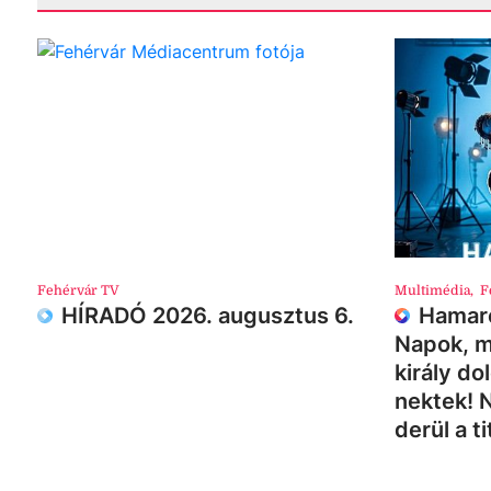
Fehérvár TV
Multimédia
,
F
HÍRADÓ 2026. augusztus 6.
Hamaro
Napok, m
király do
nektek! 
derül a ti