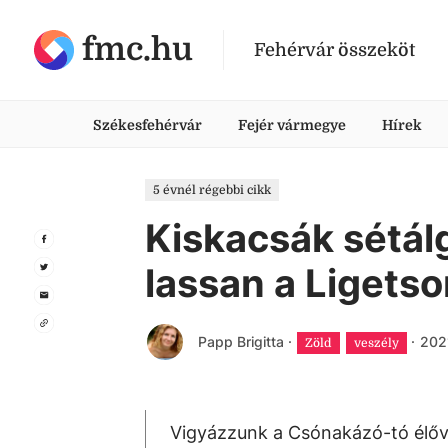
fmc.hu
Fehérvár összeköt
Székesfehérvár
Fejér vármegye
Hírek
5 évnél régebbi cikk
Kiskacsák sétál
lassan a Ligets
Papp Brigitta
·
·
2021
Zöld
veszély
Vigyázzunk a Csónakázó-tó élővi