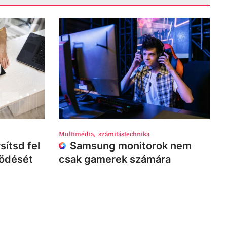
Multimédia
,
számítástechnika
sítsd fel
Samsung monitorok nem
ködését
csak gamerek számára