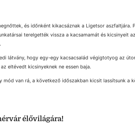
nőttek, és időnként kikacsáznak a Ligetsor aszfaltjára. 
katársai terelgették vissza a kacsamamát és kicsinyeit az 
.
i látvány, hogy egy-egy kacsacsalád végigtotyog az úton
 az eltévedt kicsinyeknek ne essen baja.
y mód van rá, a következő időszakban kicsit lassítsunk a 
érvár élővilágára!