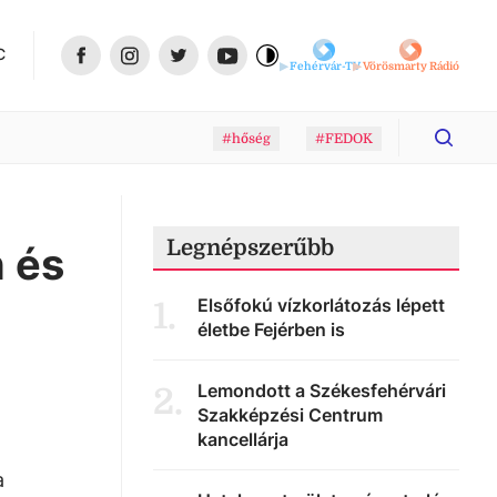
C
Fehérvár-TV
Vörösmarty Rádió
#hőség
#FEDOK
Legnépszerűbb
n és
Elsőfokú vízkorlátozás lépett
1
.
életbe Fejérben is
Lemondott a Székesfehérvári
2
.
Szakképzési Centrum
kancellárja
a