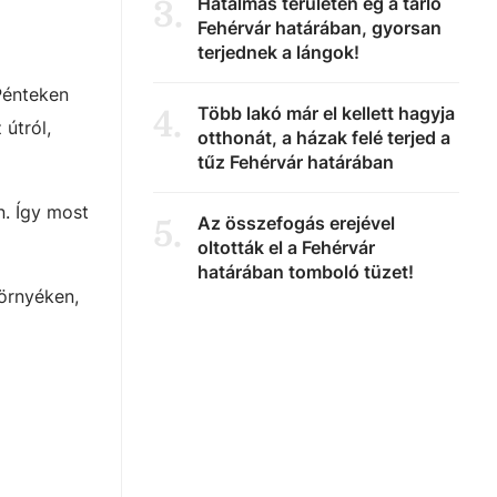
Hatalmas területen ég a tarló
3
.
Fehérvár határában, gyorsan
terjednek a lángok!
Pénteken
Több lakó már el kellett hagyja
4
.
útról,
otthonát, a házak felé terjed a
tűz Fehérvár határában
. Így most
Az összefogás erejével
5
.
oltották el a Fehérvár
határában tomboló tüzet!
környéken,