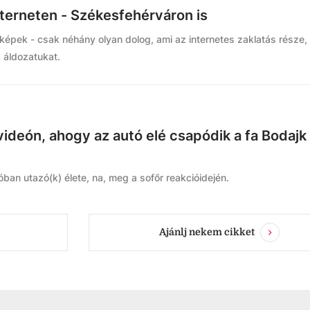
nterneten - Székesfehérváron is
n képek - csak néhány olyan dolog, ami az internetes zaklatás része,
k áldozatukat.
 videón, ahogy az autó elé csapódik a fa Bodajk
ban utazó(k) élete, na, meg a sofőr reakcióidején.
Ajánlj nekem cikket