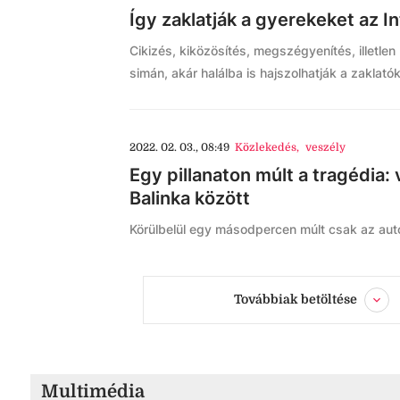
Így zaklatják a gyerekeket az I
Cikizés, kiközösítés, megszégyenítés, illetle
simán, akár halálba is hajszolhatják a zaklató
2022. 02. 03., 08:49
Közlekedés
,
veszély
Egy pillanaton múlt a tragédia:
Balinka között
Körülbelül egy másodpercen múlt csak az autó
Továbbiak betöltése
Multimédia