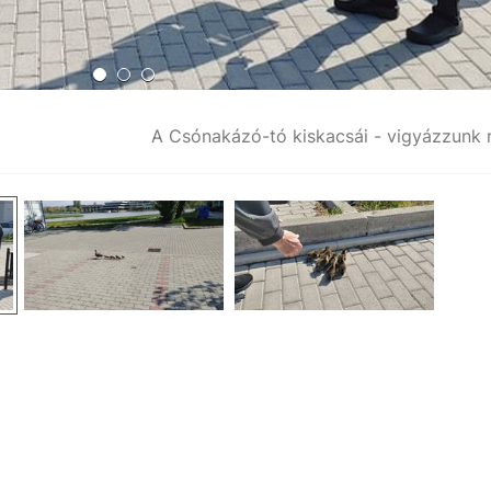
A Csónakázó-tó kiskacsái - vigyázzunk r