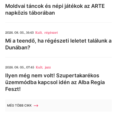
Moldvai táncok és népi játékok az ARTE
napközis táborában
2026. 08. 05., 16:43
Kult
,
régészet
Mi a teendő, ha régészeti leletet találunk a
Dunában?
2026. 08. 05., 07:45
Kult
,
jazz
Ilyen még nem volt! Szupertakarékos
üzemmódba kapcsol idén az Alba Regia
Feszt!
MÉG TÖBB CIKK