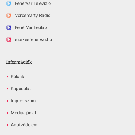
Fehérvár Televízió
Vörösmarty Rádió
FehérVár hetilap
szekesfehervar.hu
Információk
•
Rólunk
•
Kapcsolat
•
Impresszum
•
Médiaajánlat
•
Adatvédelem