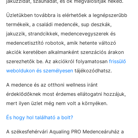
jakuzzidat, szaunádat, és ők megvalósítják neked.
Üzletükben továbbra is elérhetőek a legnépszerűbb
termékeik, a családi medencék, sup deszkák,
jakuzzik, strandcikkek, medencevegyszerek és
medencetisztító robotok, amik hetente változó
akciók keretében alkalmanként szenzációs árakon
szerezhetők be. Az akciókról folyamatosan
frissülő
weboldukon és személyesen
tájékozódhatsz.
A medence és az otthoni wellness iránt
érdeklődőknek most érdemes ellátogatni hozzájuk,
mert ilyen üzlet még nem volt a környéken.
És hogy hol található a bolt?
A székesfehérvári Aqualing PRO Medenceáruház a