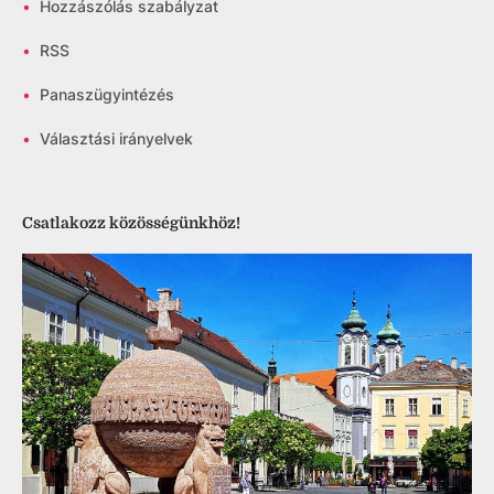
•
Hozzászólás szabályzat
•
RSS
•
Panaszügyintézés
•
Választási irányelvek
Csatlakozz közösségünkhöz!