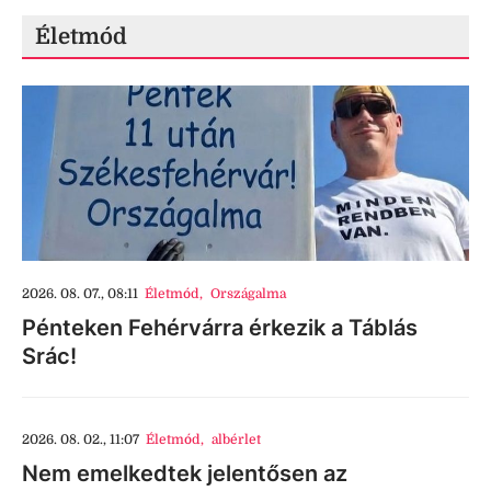
Életmód
2026. 08. 07., 08:11
Életmód
,
Országalma
Pénteken Fehérvárra érkezik a Táblás
Srác!
2026. 08. 02., 11:07
Életmód
,
albérlet
Nem emelkedtek jelentősen az