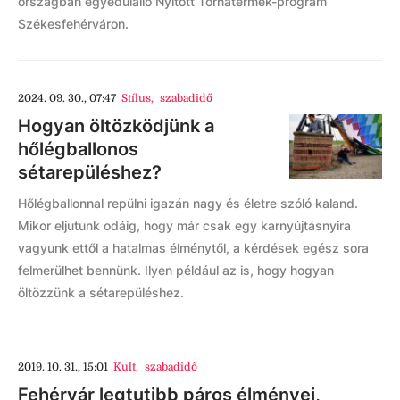
országban egyedülálló Nyitott Tornatermek-program
Székesfehérváron.
2024. 09. 30., 07:47
Stílus
,
szabadidő
Hogyan öltözködjünk a
hőlégballonos
sétarepüléshez?
Hőlégballonnal repülni igazán nagy és életre szóló kaland.
Mikor eljutunk odáig, hogy már csak egy karnyújtásnyira
vagyunk ettől a hatalmas élménytől, a kérdések egész sora
felmerülhet bennünk. Ilyen például az is, hogy hogyan
öltözzünk a sétarepüléshez.
2019. 10. 31., 15:01
Kult
,
szabadidő
Fehérvár legtutibb páros élményei,