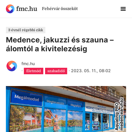
fmc.hu
Fehérvár összeköt
3 évnél régebbi cikk
Medence, jakuzzi és szauna –
álomtól a kivitelezésig
fmc.hu
·
·
2023. 05. 11., 08:02
Életmód
szabadidő
z
A
q
u
a
l
i
n
g
P
R
O
m
e
d
e
n
c
e
á
r
u
h
á