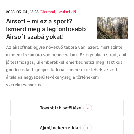
2023. 05. 04., 15:28
Életmód
,
szabadidő
Airsoft – mi ez a sport?
Ismerd meg a legfontosabb
Airsoft szabályokat!
Az airsoftnak egyre növekvő tábora van, azért, mert szinte
mindenki számára van benne valami. Ez egy olyan sport, ami
jó testmozgás, új emberekkel ismerkedhetsz meg, taktikus
gondolkodást igényel, katonai ismeretekre tehetsz szert
általa és nagyszerű tevékenység a történekem
szerelmeseinek is.
Továbbiak betöltése
Ajánlj nekem cikket