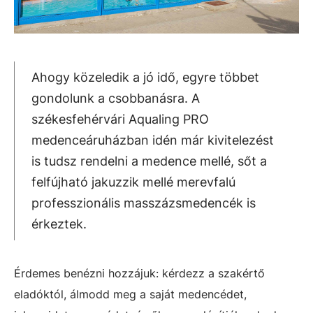
Ahogy közeledik a jó idő, egyre többet
gondolunk a csobbanásra. A
székesfehérvári Aqualing PRO
medenceáruházban idén már kivitelezést
is tudsz rendelni a medence mellé, sőt a
felfújható jakuzzik mellé merevfalú
professzionális masszázsmedencék is
érkeztek.
Érdemes benézni hozzájuk: kérdezz a szakértő
eladóktól, álmodd meg a saját medencédet,