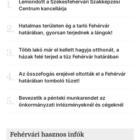
Lemondott a Székesfehérvári Szakképzési
1
.
Centrum kancellárja
Hatalmas területen ég a tarló Fehérvár
2
.
határában, gyorsan terjednek a lángok!
Több lakó már el kellett hagyja otthonát, a
3
.
házak felé terjed a tűz Fehérvár határában
Az összefogás erejével oltották el a Fehérvár
4
.
határában tomboló tüzet!
Bevezetik a pénteki munkarendet az
5
.
önkormányzati intézményeknél és cégeknél
Fehérvári hasznos infók