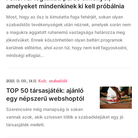
amelyeket mindenkinek ki kell próbálnia
Most, hogy az ősz is kimutatta foga fehérjét, sokan olyan
szabadidős tevékenységek után néznek, amelyek során nem
a magukra aggatott ruhanemű vastagsága határozza meg
jókedvüket. Ennek köszönhetően olyan beltéri programok
kerülnek előtérbe, ahol azon túl, hogy nem kell fagyoskodni,
minőségi elfoglal...
2021. 11. 03., 14:11
Kult
,
szabadidő
TOP 50 társasjáték: ajánló
egy népszerű webshoptól
Szerencsére még manapság is sokan
vannak azok, akik szívesen töltik a szabadidejüket egy jó
társasjáték mellett.