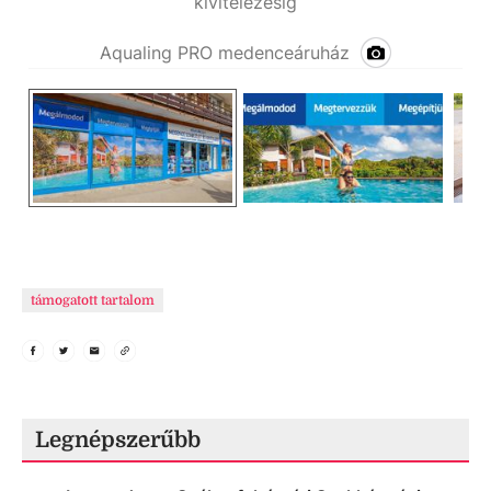
kivitelezésig
Aqualing PRO medenceáruház
támogatott tartalom
Legnépszerűbb