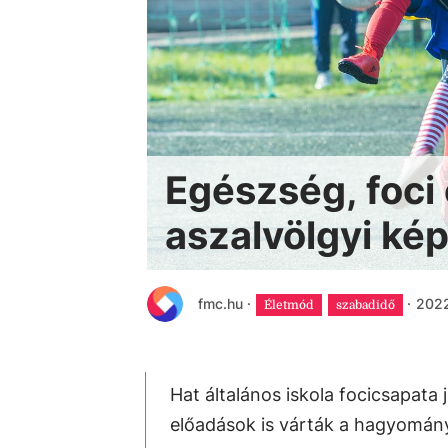
Egészség, foci
aszalvölgyi kép
fmc.hu
·
·
2022
Életmód
szabadidő
Hat általános iskola focicsapat
előadások is várták a hagyomány