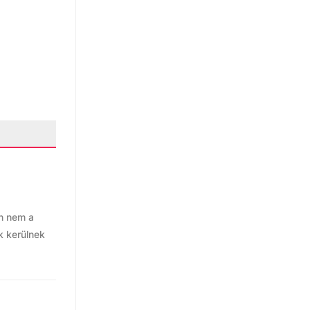
án nem a
k kerülnek