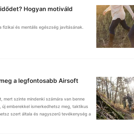
didődet? Hogyan motiváld
 fizikai és mentális egészség javításának.
 meg a legfontosabb Airsoft
rt, mert szinte mindenki számára van benne
s, új emberekkel ismerkedhetsz meg, taktikus
hetsz szert általa és nagyszerű tevékenység a