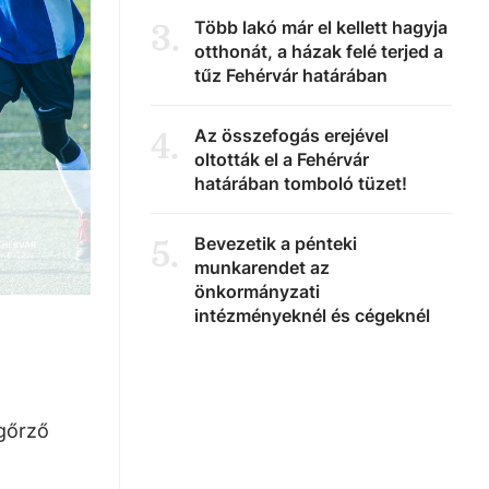
Több lakó már el kellett hagyja
3
.
otthonát, a házak felé terjed a
tűz Fehérvár határában
Az összefogás erejével
4
.
oltották el a Fehérvár
határában tomboló tüzet!
Bevezetik a pénteki
5
.
munkarendet az
önkormányzati
intézményeknél és cégeknél
egőrző