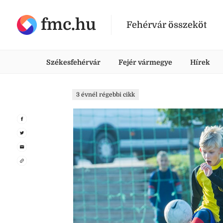
fmc.hu
Fehérvár összeköt
Székesfehérvár
Fejér vármegye
Hírek
3 évnél régebbi cikk