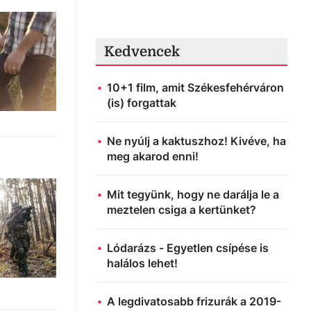
Kedvencek
10+1 film, amit Székesfehérváron
(is) forgattak
Ne nyúlj a kaktuszhoz! Kivéve, ha
meg akarod enni!
Mit tegyünk, hogy ne darálja le a
meztelen csiga a kertünket?
Lódarázs - Egyetlen csípése is
halálos lehet!
A legdivatosabb frizurák a 2019-