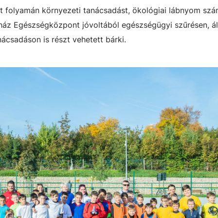
t folyamán környezeti tanácsadást, ökológiai lábnyom szá
aház Egészségközpont jóvoltából egészségügyi szűrésen, ál
ácsadáson is részt vehetett bárki.