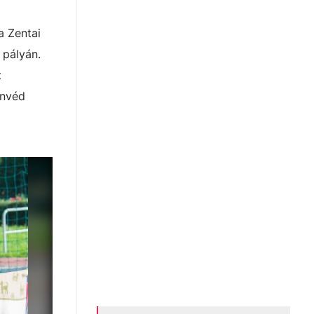
a Zentai
 pályán.
t
onvéd