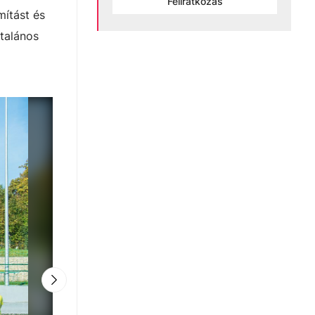
Feliratkozás
mítást és
talános