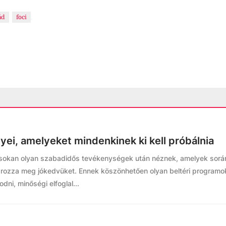
ád
foci
yei, amelyeket mindenkinek ki kell próbálnia
t, sokan olyan szabadidős tevékenységek után néznek, amelyek sor
ozza meg jókedvüket. Ennek köszönhetően olyan beltéri programo
dni, minőségi elfoglal...