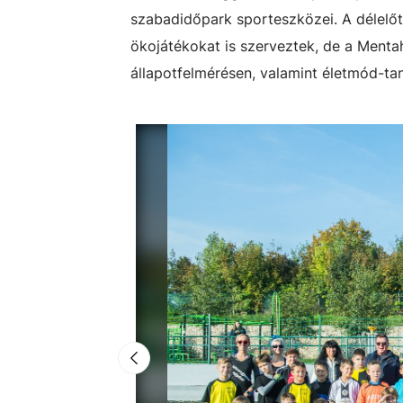
szabadidőpark sporteszközei. A délelőt
ökojátékokat is szerveztek, de a Ment
állapotfelmérésen, valamint életmód-tan