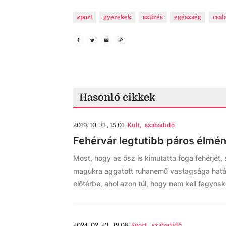
sport
gyerekek
szűrés
egészség
csal
Hasonló cikkek
2019. 10. 31., 15:01
Kult
,
szabadidő
Fehérvár legtutibb páros élmén
Most, hogy az ősz is kimutatta foga fehérjé
magukra aggatott ruhanemű vastagsága határ
előtérbe, ahol azon túl, hogy nem kell fagyosko
2024. 02. 23., 19:08
Sport
,
szabadidő