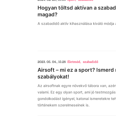
Hogyan töltsd aktívan a szaba
magad?
A szabadidő aktív kihasználása kiváló módja a
2023. 05. 04., 15:28
Életmód
,
szabadidő
Airsoft – mi ez a sport? Ismerd
szabályokat!
Az airsoftnak egyre növekvő tábora van, azé
valami. Ez egy olyan sport, ami jó testmozgá
gondolkodást igényel, katonai ismeretekre te
történekem szerelmeseinek is.