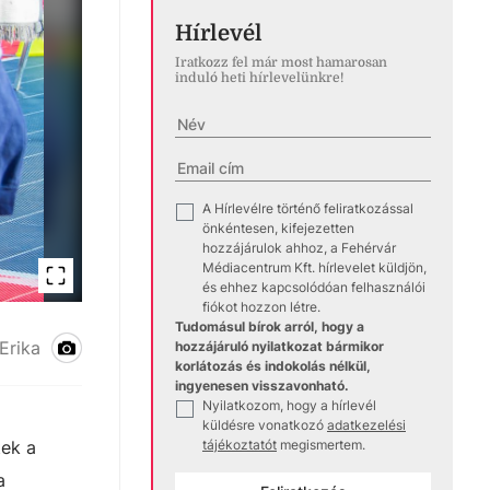
Hírlevél
Iratkozz fel már most hamarosan
induló heti hírlevelünkre!
A Hírlevélre történő feliratkozással
✓
önkéntesen, kifejezetten
hozzájárulok ahhoz, a Fehérvár
Médiacentrum Kft. hírlevelet küldjön,
és ehhez kapcsolódóan felhasználói
fiókot hozzon létre.
Tudomásul bírok arról, hogy a
Erika
hozzájáruló nyilatkozat bármikor
korlátozás és indokolás nélkül,
ingyenesen visszavonható.
Nyilatkozom, hogy a hírlevél
✓
küldésre vonatkozó
adatkezelési
tek a
tájékoztatót
megismertem.
a