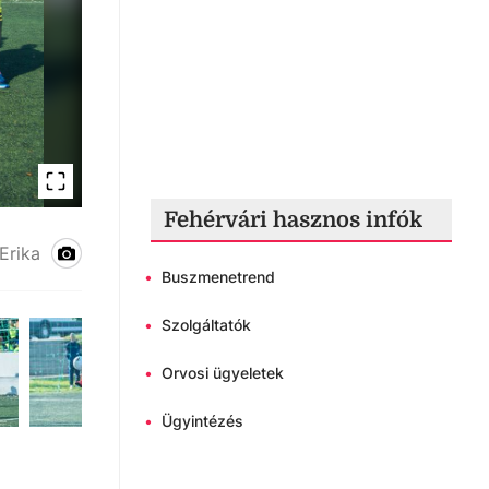
Fehérvári hasznos infók
Aszalvölgyi kupa
Erika
•
Buszmenetrend
•
Szolgáltatók
•
Orvosi ügyeletek
•
Ügyintézés