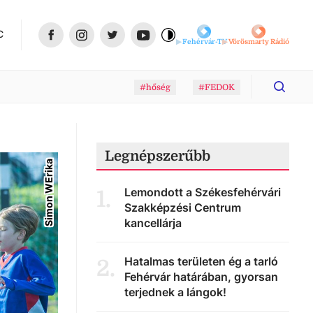
C
Fehérvár-TV
Vörösmarty Rádió
#hőség
#FEDOK
Legnépszerűbb
Simon WErika
Lemondott a Székesfehérvári
1
.
Szakképzési Centrum
kancellárja
Hatalmas területen ég a tarló
2
.
Fehérvár határában, gyorsan
terjednek a lángok!