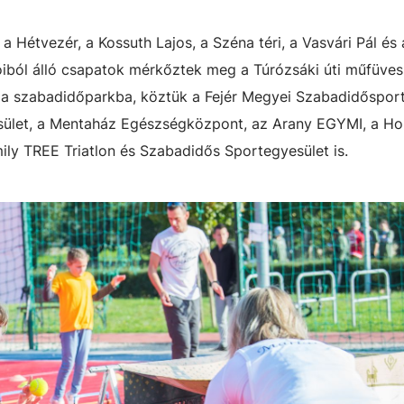
a Hétvezér, a Kossuth Lajos, a Széna téri, a Vasvári Pál és 
lóiból álló csapatok mérkőztek meg a Túrózsáki úti műfüves
t a szabadidőparkba, köztük a Fejér Megyei Szabadidőspor
sület, a Mentaház Egészségközpont, az Arany EGYMI, a H
ly TREE Triatlon és Szabadidős Sportegyesület is.