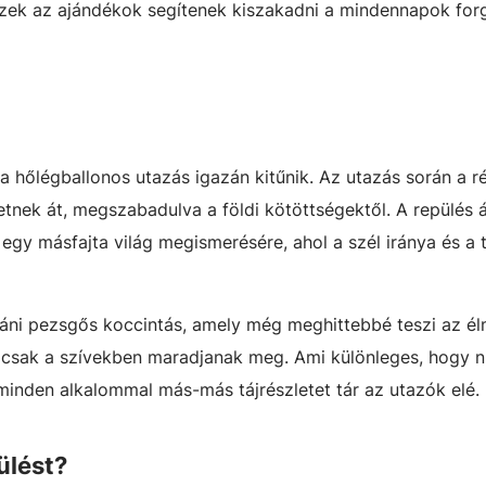
ek az ajándékok segítenek kiszakadni a mindennapok for
a hőlégballonos utazás igazán kitűnik. Az utazás során a 
etnek át, megszabadulva a földi kötöttségektől. A repülés 
k egy másfajta világ megismerésére, ahol a szél iránya és a
utáni pezsgős koccintás, amely még meghittebbé teszi az él
 csak a szívekben maradjanak meg. Ami különleges, hogy n
 minden alkalommal más-más tájrészletet tár az utazók elé.
ülést?