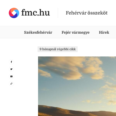
fmc.hu
Fehérvár összeköt
Székesfehérvár
Fejér vármegye
Hírek
9 hónapnál régebbi cikk