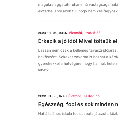
magukra aggatott ruhanemű vastagsága határ
előtérbe, ahol azon túl, hogy nem kell fagyosko
2023. 04. 24., 20:07
Életmód
,
szabadidő
Érkezik a jó idő! Mivel töltsük 
Lassan nem csak a kellemes tavaszi időjárás
beköszönt. Sokakat zavarba is hozhat a kérd
gyerekekkel a hétvégére, hogy ha múlt héten h
lehet?
2022. 10. 08., 15:40
Életmód
,
szabadidő
Egészség, foci és sok minden m
Hat általános iskola focicsapata játszott, 