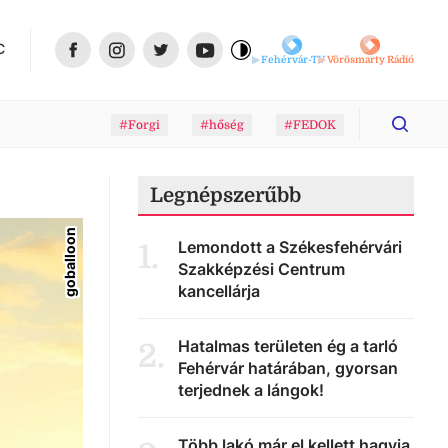
C
Fehérvár-TV
Vörösmarty Rádió
#Forgi
#hőség
#FEDOK
Legnépszerűbb
goballoon
Lemondott a Székesfehérvári
1
.
Szakképzési Centrum
kancellárja
Hatalmas területen ég a tarló
2
.
Fehérvár határában, gyorsan
terjednek a lángok!
Több lakó már el kellett hagyja