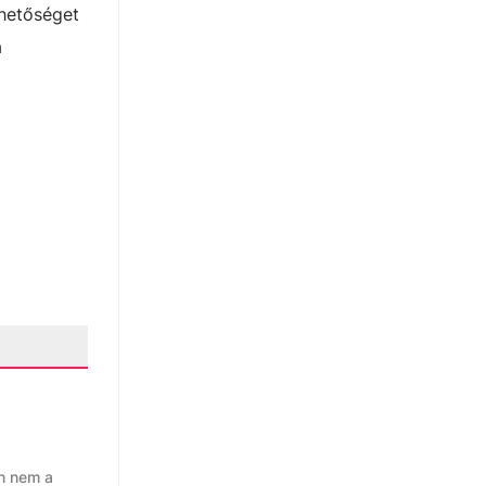
ehetőséget
a
án nem a