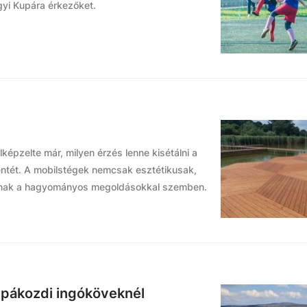
yi Kupára érkezőket.
lképzelte már, milyen érzés lenne kisétálni a
entét. A mobilstégek nemcsak esztétikusak,
nálnak a hagyományos megoldásokkal szemben.
a pákozdi ingóköveknél