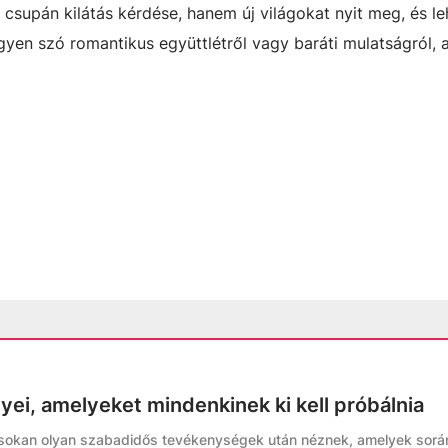
 csupán kilátás kérdése, hanem új világokat nyit meg, és l
egyen szó romantikus együttlétről vagy baráti mulatságról, 
yei, amelyeket mindenkinek ki kell próbálnia
t, sokan olyan szabadidős tevékenységek után néznek, amelyek sor