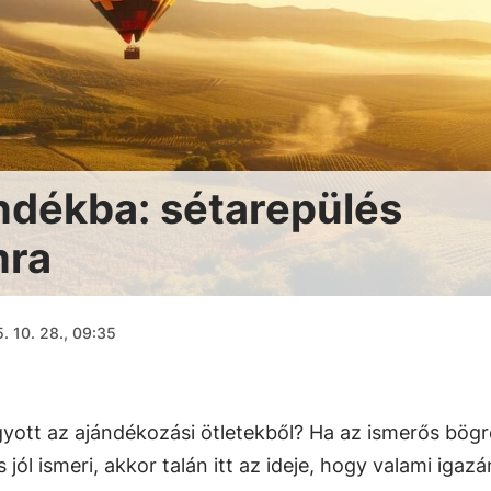
ndékba: sétarepülés
mra
. 10. 28., 09:35
gyott az ajándékozási ötletekből? Ha az ismerős bög
jól ismeri, akkor talán itt az ideje, hogy valami igazá