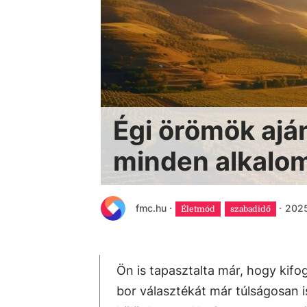
Égi örömök ajá
minden alkalo
fmc.hu
·
·
2025
Életmód
szabadidő
Ön is tapasztalta már, hogy kifo
bor választékát már túlságosan is 