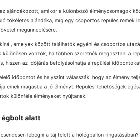
 az ajándékozott, amikor a különböző élménycsomagok köz
uló tökéletes ajándéka, míg egy csoportos repülés remek l
jövetel megünneplésére.
ínál, amelyek között találhatók egyéni és csoportos utazá
k különösen vonzók, ha többen szeretnék megosztani a rep
s, hiszen az időjárás befolyásolhatja a repülési időpontokat
lelő időpontot és helyszínt válasszák, hogy az élmény telj
ája emeli magasba a jó élményt. Repülési lehetőségek egé
latok különféle élményeket nyújtanak.
 égbolt alatt
csendesen lebegni a táj felett a hőlégballon ringatásában? 