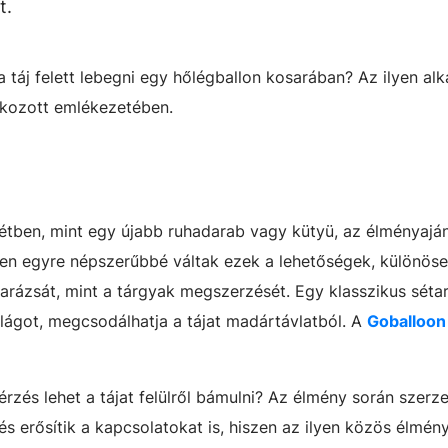
t.
 táj felett lebegni egy hőlégballon kosarában? Az ilyen al
kozott emlékezetében.
tben, mint egy újabb ruhadarab vagy kütyü, az élményaj
ben egyre népszerűbbé váltak ezek a lehetőségek, különös
 varázsát, mint a tárgyak megszerzését. Egy klasszikus séta
lágot, megcsodálhatja a tájat madártávlatból. A
Goballoon 
rzés lehet a tájat felülről bámulni? Az élmény során szerze
s erősítik a kapcsolatokat is, hiszen az ilyen közös élmén