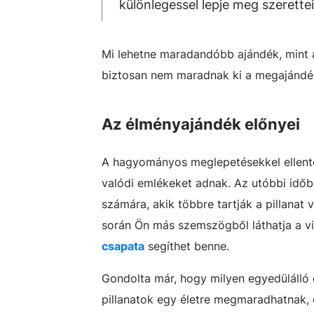
különlegessel lepje meg szerettei
Mi lehetne maradandóbb ajándék, mint a
biztosan nem maradnak ki a megajándé
Az élményajándék előnyei
A hagyományos meglepetésekkel ellenté
valódi emlékeket adnak. Az utóbbi idő
számára, akik többre tartják a pillanat
során Ön más szemszögből láthatja a vi
csapata
segíthet benne.
Gondolta már, hogy milyen egyedülálló é
pillanatok egy életre megmaradhatnak, é