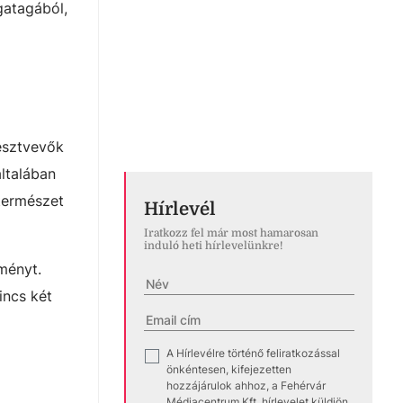
gatagából,
résztvevők
általában
 természet
Hírlevél
Iratkozz fel már most hamarosan
induló heti hírlevelünkre!
ményt.
incs két
A Hírlevélre történő feliratkozással
✓
önkéntesen, kifejezetten
hozzájárulok ahhoz, a Fehérvár
Médiacentrum Kft. hírlevelet küldjön,