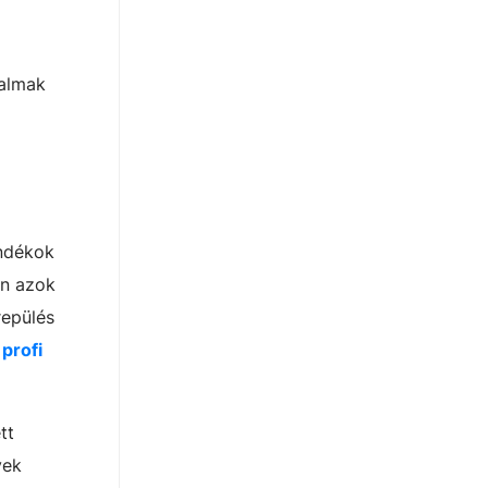
kalmak
ándékok
en azok
repülés
profi
tt
yek