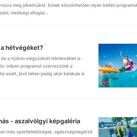
ozza meg jókedvüket. Ennek köszönhetően olyan beltéri programo
dni, minőségi elfoglal...
el a hétvégéket?
, de a nyáron megszokott hőmérséklet is
és: milyen programot szervezzünk a
ó esett, jövő héten pedig akár kánikula is
ás - aszalvölgyi képgaléria
közben más sportlehetőségek, egészségmegőrző