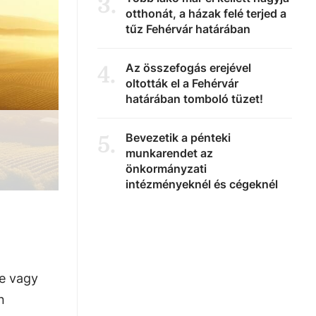
3
.
otthonát, a házak felé terjed a
tűz Fehérvár határában
Az összefogás erejével
4
.
oltották el a Fehérvár
határában tomboló tüzet!
Bevezetik a pénteki
5
.
munkarendet az
önkormányzati
intézményeknél és cégeknél
re vagy
n