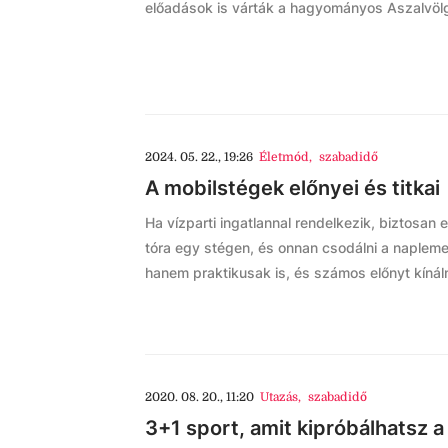
előadások is várták a hagyományos Aszalvölg
2024. 05. 22., 19:26
Életmód
,
szabadidő
A mobilstégek előnyei és titkai
Ha vízparti ingatlannal rendelkezik, biztosan e
tóra egy stégen, és onnan csodálni a naplem
hanem praktikusak is, és számos előnyt kí
2020. 08. 20., 11:20
Utazás
,
szabadidő
3+1 sport, amit kipróbálhatsz 