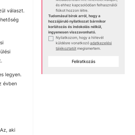
és ehhez kapcsolódóan felhasználói
ül választ.
fiókot hozzon létre.
Tudomásul bírok arról, hogy a
ehetőség
hozzájáruló nyilatkozat bármikor
korlátozás és indokolás nélkül,
ingyenesen visszavonható.
Nyilatkozom, hogy a hírlevél
✓
si
küldésre vonatkozó
adatkezelési
tájékoztatót
megismertem.
ülési
.
Feliratkozás
es legyen.
sz évben
Az, aki