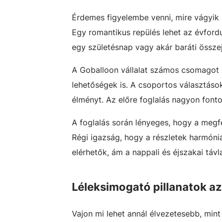
Érdemes figyelembe venni, mire vágyik
Egy romantikus repülés lehet az évford
egy születésnap vagy akár baráti össze
A Goballoon vállalat számos csomagot k
lehetőségek is. A csoportos választáso
élményt. Az előre foglalás nagyon fonto
A foglalás során lényeges, hogy a megfe
Régi igazság, hogy a részletek harmóni
elérhetők, ám a nappali és éjszakai táv
Léleksimogató pillanatok az
Vajon mi lehet annál élvezetesebb, mint 