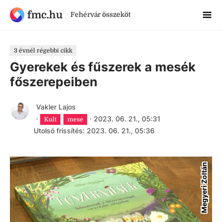
fmc.hu
Fehérvár összeköt
3 évnél régebbi cikk
Gyerekek és fűszerek a mesék
főszerepeiben
Vakler Lajos
·
·
2023. 06. 21., 05:31
Kult
mese
Utolsó frissítés: 2023. 06. 21., 05:36
Megyeri Zoltán