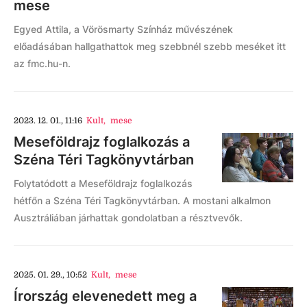
mese
Egyed Attila, a Vörösmarty Színház művészének
előadásában hallgathattok meg szebbnél szebb meséket itt
az fmc.hu-n.
2023. 12. 01., 11:16
Kult
,
mese
Meseföldrajz foglalkozás a
Széna Téri Tagkönyvtárban
Folytatódott a Meseföldrajz foglalkozás
hétfőn a Széna Téri Tagkönyvtárban. A mostani alkalmon
Ausztráliában járhattak gondolatban a résztvevők.
2025. 01. 29., 10:52
Kult
,
mese
Írország elevenedett meg a