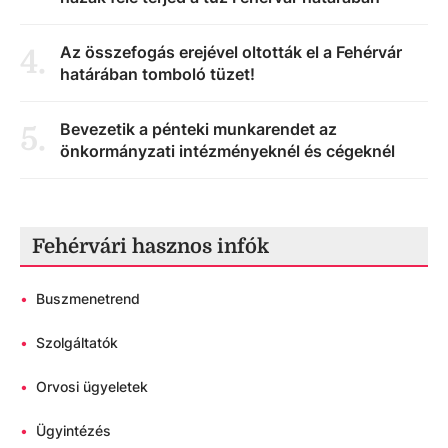
Az összefogás erejével oltották el a Fehérvár
4
.
határában tomboló tüzet!
Bevezetik a pénteki munkarendet az
5
.
önkormányzati intézményeknél és cégeknél
Fehérvári hasznos infók
•
Buszmenetrend
•
Szolgáltatók
•
Orvosi ügyeletek
•
Ügyintézés