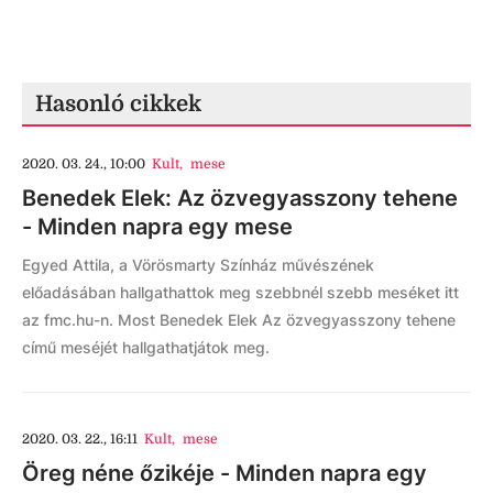
Hasonló cikkek
2020. 03. 24., 10:00
Kult
,
mese
Benedek Elek: Az özvegyasszony tehene
- Minden napra egy mese
Egyed Attila, a Vörösmarty Színház művészének
előadásában hallgathattok meg szebbnél szebb meséket itt
az fmc.hu-n. Most Benedek Elek Az özvegyasszony tehene
című meséjét hallgathatjátok meg.
2020. 03. 22., 16:11
Kult
,
mese
Öreg néne őzikéje - Minden napra egy