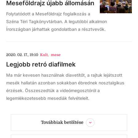
Meseföldrajz újabb állomásán
Folytatódott a Meseföldrajz foglalkozás a
Széna Téri Tagkönyvtárban. A legutóbbi alkalmon
Írországban járhattak gondolatban a résztvevők.
2020. 02. 17., 19:10
Kult
,
mese
Legjobb retró diafilmek
Ma már kevesen használnak diavetítőt, a rajtuk lejátszott
mesék hallatán azonban sokakban ébrednek nosztalgikus
érzések. Összeszedtük a videómegosztóról a
legemlékezetesebb mesediák felvételeit.
Továbbiak betöltése