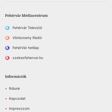
Fehérvár Médiacentrum
Fehérvár Televízió
Vörösmarty Rádió
FehérVár hetilap
szekesfehervar.hu
Információk
•
Rólunk
•
Kapcsolat
•
Impresszum