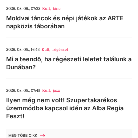
2026. 08. 06., 07:32
Kult
,
tánc
Moldvai táncok és népi játékok az ARTE
napközis táborában
2026. 08. 05., 16:43
Kult
,
régészet
Mi a teendő, ha régészeti leletet találunk a
Dunában?
2026. 08. 05., 07:45
Kult
,
jazz
Ilyen még nem volt! Szupertakarékos
üzemmódba kapcsol idén az Alba Regia
Feszt!
MÉG TÖBB CIKK