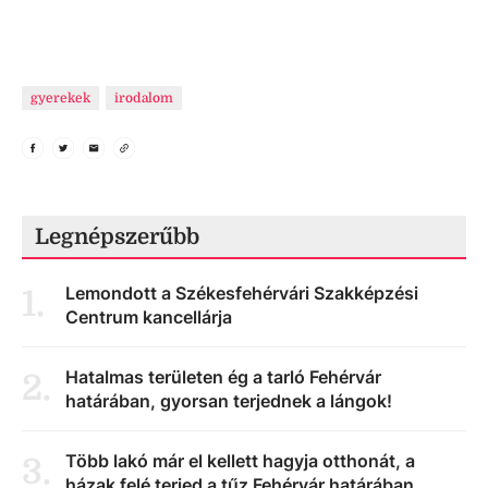
gyerekek
irodalom
Legnépszerűbb
Lemondott a Székesfehérvári Szakképzési
1
.
Centrum kancellárja
Hatalmas területen ég a tarló Fehérvár
2
.
határában, gyorsan terjednek a lángok!
Több lakó már el kellett hagyja otthonát, a
3
.
házak felé terjed a tűz Fehérvár határában