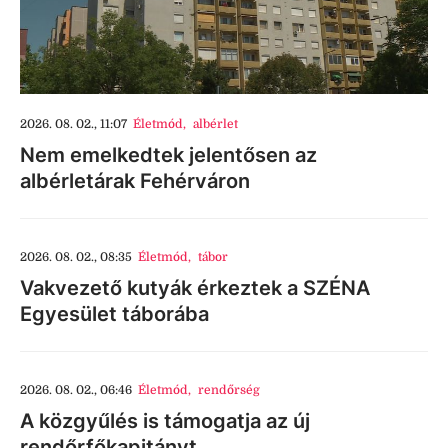
2026. 08. 02., 11:07
Életmód
,
albérlet
Nem emelkedtek jelentősen az
albérletárak Fehérváron
2026. 08. 02., 08:35
Életmód
,
tábor
Vakvezető kutyák érkeztek a SZÉNA
Egyesület táborába
2026. 08. 02., 06:46
Életmód
,
rendőrség
A közgyűlés is támogatja az új
rendőrfőkapitányt