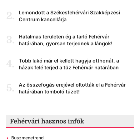
Lemondott a Székesfehérvári Szakképzési
2
.
Centrum kancellárja
Hatalmas területen ég a tarló Fehérvár
3
.
határában, gyorsan terjednek a lángok!
Több lakó már el kellett hagyja otthonát, a
4
.
házak felé terjed a tűz Fehérvár határában
Az összefogás erejével oltották el a Fehérvár
5
.
határában tomboló tüzet!
Fehérvári hasznos infók
•
Buszmenetrend