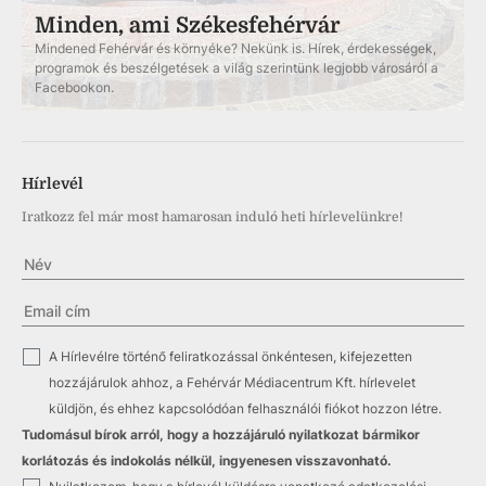
Minden, ami Székesfehérvár
Mindened Fehérvár és környéke? Nekünk is. Hírek, érdekességek,
programok és beszélgetések a világ szerintünk legjobb városáról a
Facebookon.
Hírlevél
Iratkozz fel már most hamarosan induló heti hírlevelünkre!
✓
A Hírlevélre történő feliratkozással önkéntesen, kifejezetten
hozzájárulok ahhoz, a Fehérvár Médiacentrum Kft. hírlevelet
küldjön, és ehhez kapcsolódóan felhasználói fiókot hozzon létre.
Tudomásul bírok arról, hogy a hozzájáruló nyilatkozat bármikor
korlátozás és indokolás nélkül, ingyenesen visszavonható.