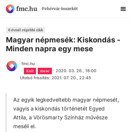
fmc.hu
Fehérvár összeköt
6 évnél régebbi cikk
Magyar népmesék: Kiskondás -
Minden napra egy mese
fmc.hu
·
·
2020. 03. 26., 18:00
Kult
mese
Utolsó frissítés: 2021. 07. 20., 22:45
Az egyik legkedveltebb magyar népmesét,
vagyis a kiskondás történetét Egyed
Attila, a Vörösmarty Színház művésze
meséli el.