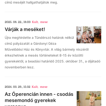
című meséjét hallgathatjátok meg.
2025. 08. 22., 18:03
Kult
,
mese
Várják a meséket!
Újra meghirdette a Tündérszó határok nélkül
című pályázatát a Gárdonyi Géza
Művelődési Ház és Könyvtár. A világ bármely részéről
érkezhetnek a mesés történeteket 8-15 év közötti
gyerekektől, a beadási határidő 2025. október 31., a díjátadó
novemberben lesz.
2024. 03. 29., 15:32
Kult
,
mese
Az Óperencián innen - csodás
mesemondó gyerekek