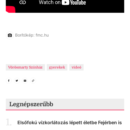
Borítókép: fmc.hu
Vörösmarty Színház
gyerekek
videó
Legnépszerűbb
1
.
Elsőfokú vízkorlátozás lépett életbe Fejérben is