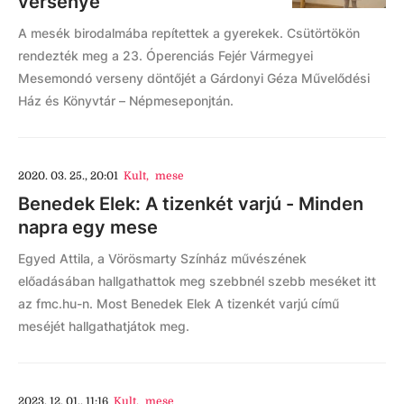
versenye
A mesék birodalmába repítettek a gyerekek. Csütörtökön
rendezték meg a 23. Óperenciás Fejér Vármegyei
Mesemondó verseny döntőjét a Gárdonyi Géza Művelődési
Ház és Könyvtár – Népmeseponjtán.
2020. 03. 25., 20:01
Kult
,
mese
Benedek Elek: A tizenkét varjú - Minden
napra egy mese
Egyed Attila, a Vörösmarty Színház művészének
előadásában hallgathattok meg szebbnél szebb meséket itt
az fmc.hu-n. Most Benedek Elek A tizenkét varjú című
meséjét hallgathatjátok meg.
2023. 12. 01., 11:16
Kult
,
mese