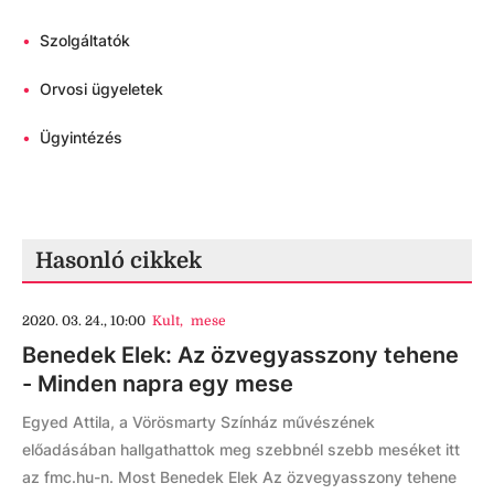
•
Szolgáltatók
•
Orvosi ügyeletek
•
Ügyintézés
Hasonló cikkek
2020. 03. 24., 10:00
Kult
,
mese
Benedek Elek: Az özvegyasszony tehene
- Minden napra egy mese
Egyed Attila, a Vörösmarty Színház művészének
előadásában hallgathattok meg szebbnél szebb meséket itt
az fmc.hu-n. Most Benedek Elek Az özvegyasszony tehene