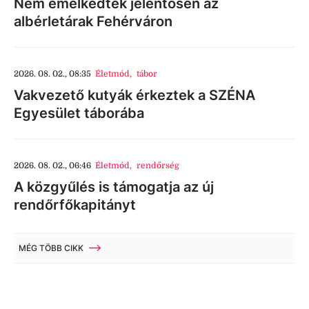
Nem emelkedtek jelentősen az
albérletárak Fehérváron
2026. 08. 02., 08:35
Életmód
,
tábor
Vakvezető kutyák érkeztek a SZÉNA
Egyesület táborába
2026. 08. 02., 06:46
Életmód
,
rendőrség
A közgyűlés is támogatja az új
rendőrfőkapitányt
MÉG TÖBB CIKK