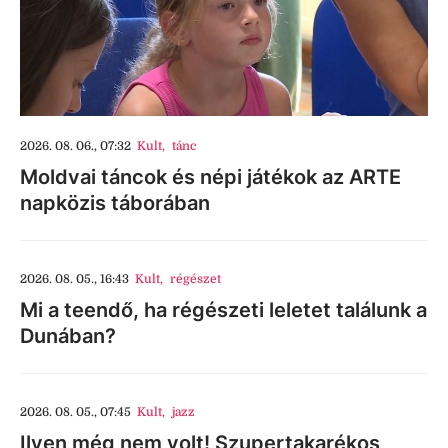
2026. 08. 06., 07:32
Kult
,
tánc
Moldvai táncok és népi játékok az ARTE
napközis táborában
2026. 08. 05., 16:43
Kult
,
régészet
Mi a teendő, ha régészeti leletet találunk a
Dunában?
2026. 08. 05., 07:45
Kult
,
jazz
Ilyen még nem volt! Szupertakarékos