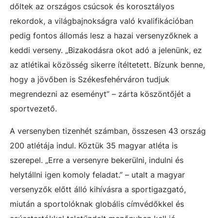
dőltek az országos csúcsok és korosztályos
rekordok, a világbajnokságra való kvalifikációban
pedig fontos állomás lesz a hazai versenyzőknek a
keddi verseny. „Bizakodásra okot adó a jelenünk, ez
az atlétikai közösség sikerre ítéltetett. Bízunk benne,
hogy a jövőben is Székesfehérváron tudjuk
megrendezni az eseményt” – zárta köszöntőjét a
sportvezető.
A versenyben tizenhét számban, összesen 43 ország
200 atlétája indul. Köztük 35 magyar atléta is
szerepel. „Erre a versenyre bekerülni, indulni és
helytállni igen komoly feladat.” – utalt a magyar
versenyzők előtt álló kihívásra a sportigazgató,
miután a sportolóknak globális címvédőkkel és