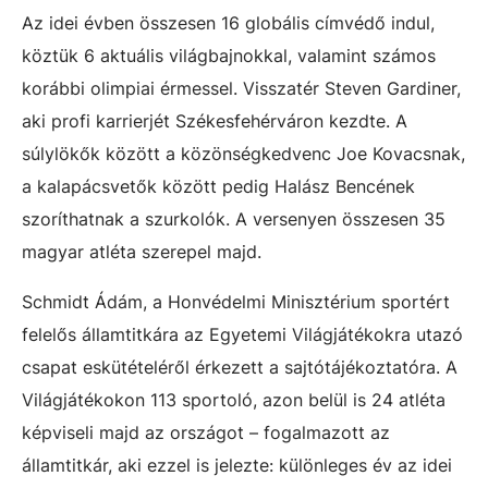
Az idei évben összesen 16 globális címvédő indul,
köztük 6 aktuális világbajnokkal, valamint számos
korábbi olimpiai érmessel. Visszatér Steven Gardiner,
aki profi karrierjét Székesfehérváron kezdte. A
súlylökők között a közönségkedvenc Joe Kovacsnak,
a kalapácsvetők között pedig Halász Bencének
szoríthatnak a szurkolók. A versenyen összesen 35
magyar atléta szerepel majd.
Schmidt Ádám, a Honvédelmi Minisztérium sportért
felelős államtitkára az Egyetemi Világjátékokra utazó
csapat eskütételéről érkezett a sajtótájékoztatóra. A
Világjátékokon 113 sportoló, azon belül is 24 atléta
képviseli majd az országot – fogalmazott az
államtitkár, aki ezzel is jelezte: különleges év az idei