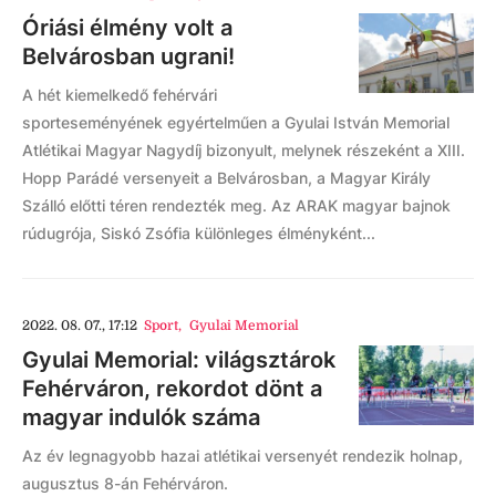
Óriási élmény volt a
Belvárosban ugrani!
A hét kiemelkedő fehérvári
sporteseményének egyértelműen a Gyulai István Memorial
Atlétikai Magyar Nagydíj bizonyult, melynek részeként a XIII.
Hopp Parádé versenyeit a Belvárosban, a Magyar Király
Szálló előtti téren rendezték meg. Az ARAK magyar bajnok
rúdugrója, Siskó Zsófia különleges élményként...
2022. 08. 07., 17:12
Sport
,
Gyulai Memorial
Gyulai Memorial: világsztárok
Fehérváron, rekordot dönt a
magyar indulók száma
Az év legnagyobb hazai atlétikai versenyét rendezik holnap,
augusztus 8-án Fehérváron.