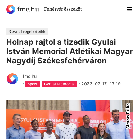
fmc.hu
Fehérvár összeköt
3 évnél régebbi cikk
Holnap rajtol a tizedik Gyulai
István Memorial Atlétikai Magyar
Nagydíj Székesfehérváron
fmc.hu
·
·
2023. 07. 17., 17:19
Sport
Gyulai Memorial
Simon Erika