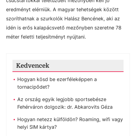
csúcstartókkal teletűzdelt mezőnyben kell jó
eredményt elérniük. A magyar tehetségek között
szoríthatnak a szurkolók Halász Bencének, aki az
idén is erős kalapácsvető mezőnyben szeretne 78
méter feletti teljesítményt nyújtani.
Kedvencek
Hogyan kösd be ezerféleképpen a
tornacipődet?
Az ország egyik legjobb sportsebésze
Fehérváron dolgozik: dr. Abkarovits Géza
Hogyan netezz külföldön? Roaming, wifi vagy
helyi SIM kártya?