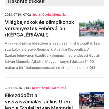
Hasonló cikkek
2023. 07. 19., 07:02
Sport
,
Gyulai Memorial
Világbajnokok és olimpikonok
versenyeztek Fehérváron
(KÉPGALÉRIÁVAL!)
A rekkenő júliusi hőségben is szép számmal látogattak ki a
szurkolók a Bregyó Regionális Atlétikai Központba. A
Székesfehérváron tizedik alkalommal megrendezett Gyulai
István Memorial Atlétikai Magyar Nagydíj délután 14.00
órakor a férfi kalapácsvetéssel indult-számolt be az ÖKK.
2024. 06. 25., 14:13
Sport
,
Gyulai Memorial
Elkezdődött a
visszaszámálás: Július 9-én
lesz a Gyulai István Memorial