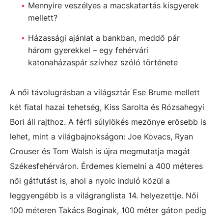
Mennyire veszélyes a macskatartás kisgyerek
mellett?
Házassági ajánlat a bankban, meddő pár
három gyerekkel – egy fehérvári
katonaházaspár szívhez szóló története
A női távolugrásban a világsztár Ese Brume mellett
két fiatal hazai tehetség, Kiss Sarolta és Rózsahegyi
Bori áll rajthoz. A férfi súlylökés mezőnye erősebb is
lehet, mint a világbajnokságon: Joe Kovacs, Ryan
Crouser és Tom Walsh is újra megmutatja magát
Székesfehérváron. Érdemes kiemelni a 400 méteres
női gátfutást is, ahol a nyolc induló közül a
leggyengébb is a világranglista 14. helyezettje. Női
100 méteren Takács Boginak, 100 méter gáton pedig