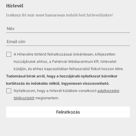
Hírlevél
Iratkozz fel már most hamarosan induló heti hírlevelünkre!
✓
A Hírlevélre történő feliratkozással önkéntesen, kifejezetten
hozzájárulok ahhoz, a Fehérvár Médiacentrum Kft. hírlevelet
küldjön, és ehhez kapcsolódóan felhasználói fiókot hozzon létre.
Tudomásul bírok arról, hogy a hozzájáruló nyilatkozat bármikor
korlátozás és indokolás nélkül, ingyenesen visszavonható.
✓
Nyilatkozom, hogy a hírlevél küldésre vonatkozó
adatkezelési
tájékoztatót
megismertem.
Feliratkozás