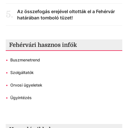
Az összefogás erejével oltották el a Fehérvár
5
.
határában tomboló tüzet!
Fehérvári hasznos infók
•
Buszmenetrend
•
Szolgáltatók
•
Orvosi ügyeletek
•
Ügyintézés