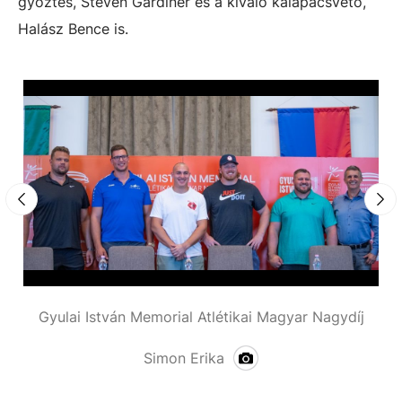
győztes, Steven Gardiner és a kiváló kalapácsvető,
Halász Bence is.
Gyulai István Memorial Atlétikai Magyar Nagydíj
G
Simon Erika