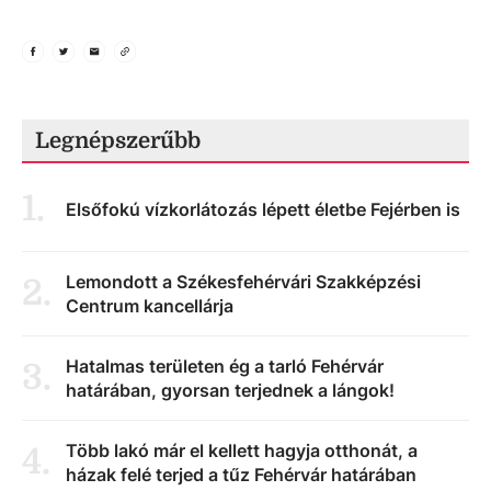
Legnépszerűbb
1
.
Elsőfokú vízkorlátozás lépett életbe Fejérben is
Lemondott a Székesfehérvári Szakképzési
2
.
Centrum kancellárja
Hatalmas területen ég a tarló Fehérvár
3
.
határában, gyorsan terjednek a lángok!
Több lakó már el kellett hagyja otthonát, a
4
.
házak felé terjed a tűz Fehérvár határában