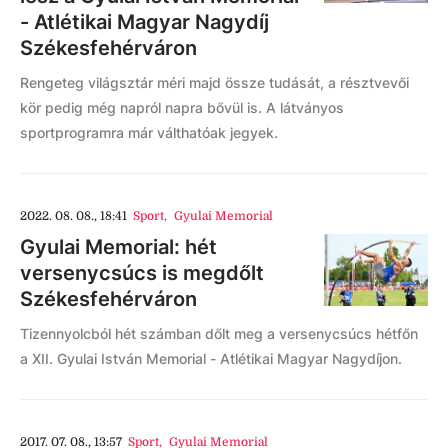
- Atlétikai Magyar Nagydíj
Székesfehérváron
Rengeteg világsztár méri majd össze tudását, a résztvevői
kör pedig még napról napra bővül is. A látványos
sportprogramra már válthatóak jegyek.
2022. 08. 08., 18:41
Sport
,
Gyulai Memorial
Gyulai Memorial: hét
versenycsúcs is megdőlt
Székesfehérváron
Tizennyolcból hét számban dőlt meg a versenycsúcs hétfőn
a XII. Gyulai István Memorial - Atlétikai Magyar Nagydíjon.
2017. 07. 08., 13:57
Sport
,
Gyulai Memorial