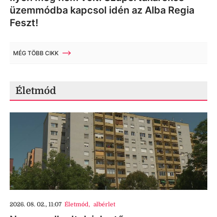
üzemmódba kapcsol idén az Alba Regia
Feszt!
MÉG TÖBB CIKK
Életmód
2026. 08. 02., 11:07
Életmód
,
albérlet