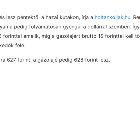
 lesz péntektől a hazai kutakon, írja a
holtankoljak.hu
. Re
folyama pedig folyamatosan gyengül a dollárral szemben. Íg
orinttal emelik, míg a gázolajért bruttó 15 forinttal kell t
kedők felé.
ra 627 forint, a gázolajé pedig 628 forint lesz.