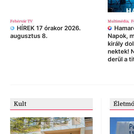
Fehérvár TV
Multimédia
,
F
HÍREK 17 órakor 2026.
Hamaro
augusztus 8.
Napok, m
király do
nektek! 
derül a ti
Kult
Életm