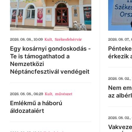
2026. 08. 08., 10:09
Kult
,
Székesfehérvár
2026. 08. 07., 
Egy kosárnyi gondoskodás -
Pénteke
Te is támogathatod a
érkezik 
Nemzetközi
Néptáncfesztivál vendégeit
2026. 08. 02., 
Nem eme
2026. 08. 08., 06:29
Kult
,
művészet
az albér
Emlékmű a háború
áldozataiért
2026. 08. 02.,
Vakveze