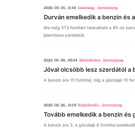
2026. 03. 05., 11:48
Gazdaság
,
üzemanyag
Durván emelkedik a benzin és a
Ma még 573 forintért tankolható a 95-ös benzi
jelentősen péntektől.
2023. 05. 08., 09:34
Közlekedés
,
üzemanyag
Jóval olcsóbb lesz szerdától a 
A benzin ára 15 forinttal, míg a gázolajé 10 f
2026. 02. 26., 13:59
Közlekedés
,
üzemanyag
Tovább emelkedik a benzin és 
A benzin ára 3, a gázolajé 6 forinttal emelkedi