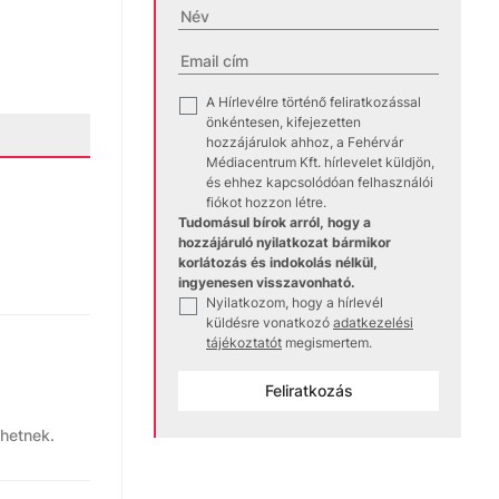
A Hírlevélre történő feliratkozással
✓
önkéntesen, kifejezetten
hozzájárulok ahhoz, a Fehérvár
Médiacentrum Kft. hírlevelet küldjön,
és ehhez kapcsolódóan felhasználói
fiókot hozzon létre.
Tudomásul bírok arról, hogy a
hozzájáruló nyilatkozat bármikor
korlátozás és indokolás nélkül,
ingyenesen visszavonható.
Nyilatkozom, hogy a hírlevél
✓
küldésre vonatkozó
adatkezelési
tájékoztatót
megismertem.
Feliratkozás
zhetnek.