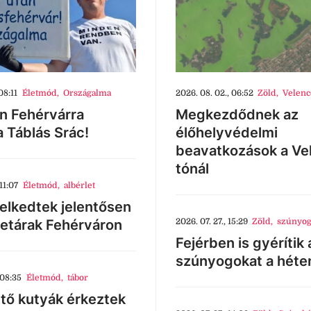
08:11
Életmód
,
Országalma
2026. 08. 02., 06:52
Zöld
,
Velenc
n Fehérvárra
Megkezdődnek az
a Táblás Srác!
élőhelyvédelmi
beavatkozások a Ve
tónál
11:07
Életmód
,
albérlet
lkedtek jelentősen
letárak Fehérváron
2026. 07. 27., 15:29
Zöld
,
szúnyog
Fejérben is gyérítik 
szúnyogokat a héte
 08:35
Életmód
,
tábor
tő kutyák érkeztek