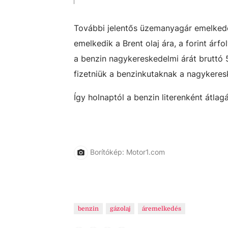
További jelentős üzemanyagár emelkedés
emelkedik a Brent olaj ára, a forint ár
a benzin nagykereskedelmi árát bruttó 5 f
fizetniük a benzinkutaknak a nagykeres
Így holnaptól a benzin literenként átlagá
Borítókép: Motor1.com
benzin
gázolaj
áremelkedés