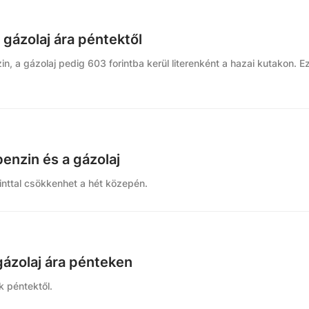
 gázolaj ára péntektől
n, a gázolaj pedig 603 forintba kerül literenként a hazai kutakon. E
benzin és a gázolaj
orinttal csökkenhet a hét közepén.
gázolaj ára pénteken
k péntektől.