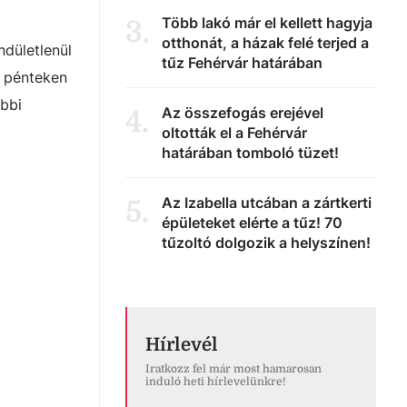
Több lakó már el kellett hagyja
3
.
otthonát, a házak felé terjed a
ndületlenül
tűz Fehérvár határában
y pénteken
öbbi
Az összefogás erejével
4
.
oltották el a Fehérvár
határában tomboló tüzet!
Az Izabella utcában a zártkerti
5
.
épületeket elérte a tűz! 70
tűzoltó dolgozik a helyszínen!
Hírlevél
Iratkozz fel már most hamarosan
induló heti hírlevelünkre!