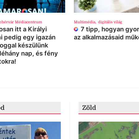
ehérvár Médiacentrum
Multimédia
,
digitális világ
san itt a Királyi
7 tipp, hogyan gyor
i pedig egy igazán
az alkalmazásaid mű
loggal készülünk
Néhány nap, és fény
tokra!
ód
Zöld