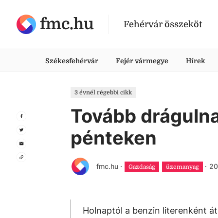
fmc.hu
Fehérvár összeköt
Székesfehérvár
Fejér vármegye
Hírek
3 évnél régebbi cikk
Tovább dráguln
pénteken
fmc.hu
·
·
20
Gazdaság
üzemanyag
Holnaptól a benzin literenként át