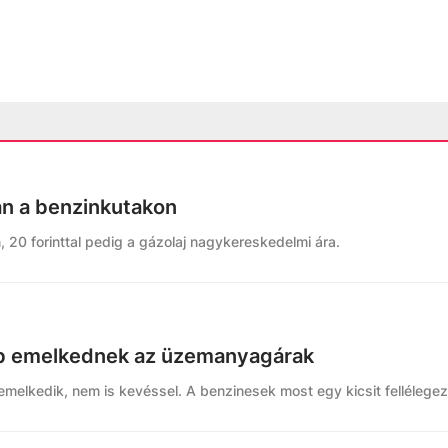
n a benzinkutakon
, 20 forinttal pedig a gázolaj nagykereskedelmi ára.
bb emelkednek az üzemanyagárak
 emelkedik, nem is kevéssel. A benzinesek most egy kicsit fellélege