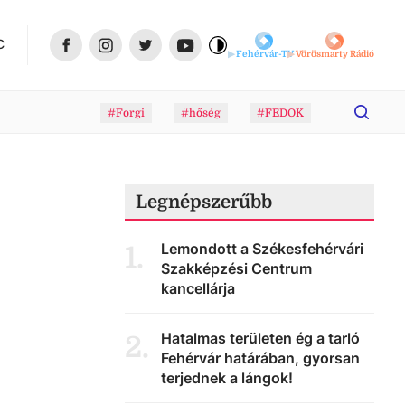
C
Fehérvár-TV
Vörösmarty Rádió
#Forgi
#hőség
#FEDOK
Legnépszerűbb
Lemondott a Székesfehérvári
1
.
Szakképzési Centrum
kancellárja
Hatalmas területen ég a tarló
2
.
Fehérvár határában, gyorsan
terjednek a lángok!