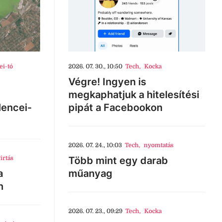
ei-tó
2026. 07. 30., 10:50
Tech
,
Kocka
Végre! Ingyen is
megkaphatjuk a hitelesítési
lencei-
pipát a Facebookon
2026. 07. 24., 10:03
Tech
,
nyomtatás
irtás
Több mint egy darab
a
műanyag
n
2026. 07. 23., 09:29
Tech
,
Kocka