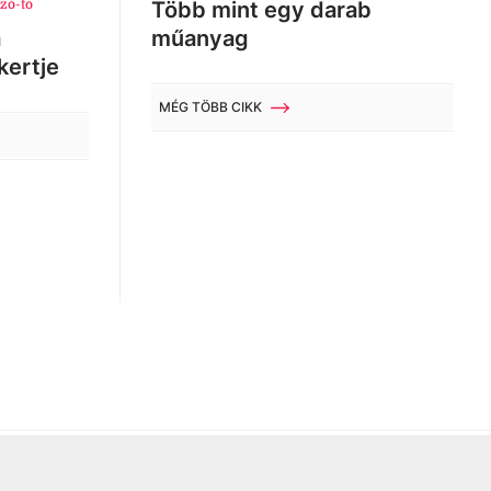
zó-tó
Több mint egy darab
a
műanyag
kertje
MÉG TÖBB CIKK