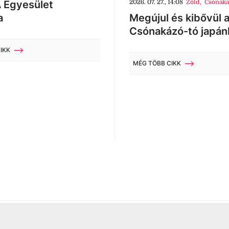
 Egyesület
2026. 07. 27., 14:08
Zöld
,
Csónaká
a
Megújul és kibővül 
Csónakázó-tó japán
IKK
MÉG TÖBB CIKK