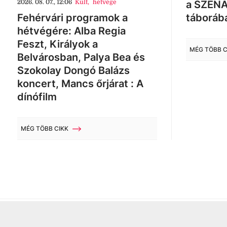
2026. 08. 07., 12:06
Kult
,
hétvége
a SZÉNA
Fehérvári programok a
táboráb
hétvégére: Alba Regia
Feszt, Királyok a
MÉG TÖBB C
Belvárosban, Palya Bea és
Szokolay Dongó Balázs
koncert, Mancs őrjárat : A
dínófilm
MÉG TÖBB CIKK