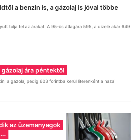
dtől a benzin is, a gázolaj is jóval többe
gyütt tolja fel az árakat. A 95-ös átlagára 595, a dízelé akár 649
 gázolaj ára péntektől
n, a gázolaj pedig 603 forintba kerül literenként a hazai
edik az üzemanyagok
...