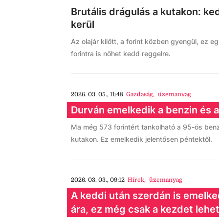
Brutális drágulás a kutakon: ked
kerül
Az olajár kilőtt, a forint közben gyengül, ez e
forintra is nőhet kedd reggelre.
2026. 03. 05., 11:48
Gazdaság
,
üzemanyag
Durván emelkedik a benzin és a
Ma még 573 forintért tankolható a 95-ös benzi
kutakon. Ez emelkedik jelentősen péntektől.
2026. 03. 03., 09:12
Hírek
,
üzemanyag
A keddi után szerdán is emelk
ára, ez még csak a kezdet lehet