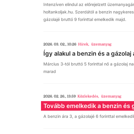
Intenzíven elindul az előrejelzett üzemanyagár
holtankoljak.hu. Szerdától a benzin nagykeres
gázolajé bruttó 9 forinttal emelkedik majd.
2026. 03. 02., 10:26
Hírek
,
üzemanyag
Így alakul a benzin és a gázolaj
Március 3-tól bruttó 5 forinttal nő a gázolaj
marad
2026. 02. 26., 13:59
Közlekedés
,
üzemanyag
Tovább emelkedik a benzin és 
A benzin ára 3, a gázolajé 6 forinttal emelkedi