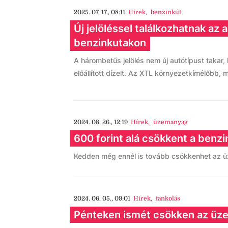
2025. 07. 17., 08:11
Hírek
,
benzinkút
Új jelöléssel találkozhatnak az 
benzinkutakon
A hárombetűs jelölés nem új autótípust takar,
előállított dízelt. Az XTL környezetkímélőbb,
2024. 08. 26., 12:19
Hírek
,
üzemanyag
600 forint alá csökkent a benzin
Kedden még ennél is tovább csökkenhet az 
2024. 06. 05., 09:01
Hírek
,
tankolás
Pénteken ismét csökken az üz