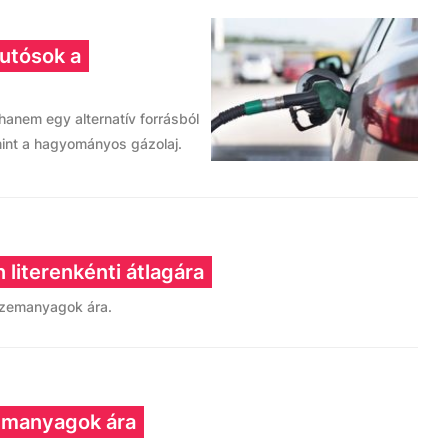
autósok a
 hanem egy alternatív forrásból
 mint a hagyományos gázolaj.
 literenkénti átlagára
üzemanyagok ára.
emanyagok ára