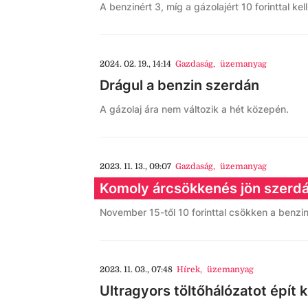
A benzinért 3, míg a gázolajért 10 forinttal ke
2024. 02. 19., 14:14
Gazdaság
,
üzemanyag
Drágul a benzin szerdán
A gázolaj ára nem változik a hét közepén.
2023. 11. 13., 09:07
Gazdaság
,
üzemanyag
Komoly árcsökkenés jön szerdá
November 15-től 10 forinttal csökken a benzin
2023. 11. 03., 07:48
Hírek
,
üzemanyag
Ultragyors töltőhálózatot épít 