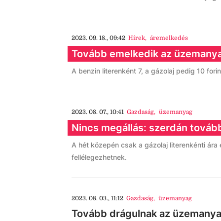
2023. 09. 18., 09:42
Hírek
,
áremelkedés
Tovább emelkedik az üzemanya
A benzin literenként 7, a gázolaj pedig 10 for
2023. 08. 07., 10:41
Gazdaság
,
üzemanyag
Nincs megállás: szerdán tová
A hét közepén csak a gázolaj literenkénti ára
fellélegezhetnek.
2023. 08. 03., 11:12
Gazdaság
,
üzemanyag
Tovább drágulnak az üzemany