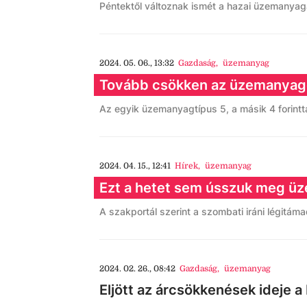
Péntektől változnak ismét a hazai üzemanyagár
2024. 05. 06., 13:32
Gazdaság
,
üzemanyag
Tovább csökken az üzemanyago
Az egyik üzemanyagtípus 5, a másik 4 forintta
2024. 04. 15., 12:41
Hírek
,
üzemanyag
Ezt a hetet sem ússzuk meg üz
A szakportál szerint a szombati iráni légitám
2024. 02. 26., 08:42
Gazdaság
,
üzemanyag
Eljött az árcsökkenések ideje a