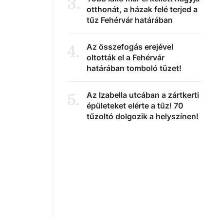
3
.
otthonát, a házak felé terjed a
tűz Fehérvár határában
Az összefogás erejével
4
.
oltották el a Fehérvár
határában tomboló tüzet!
Az Izabella utcában a zártkerti
5
.
épületeket elérte a tűz! 70
tűzoltó dolgozik a helyszínen!