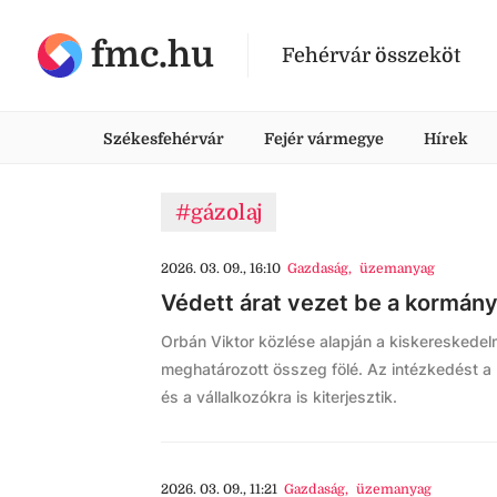
fmc.hu
Fehérvár összeköt
Székesfehérvár
Fejér vármegye
Hírek
#gázolaj
2026. 03. 09., 16:10
Gazdaság
,
üzemanyag
Védett árat vezet be a kormány 
Orbán Viktor közlése alapján a kiskereskede
meghatározott összeg fölé. Az intézkedést 
és a vállalkozókra is kiterjesztik.
2026. 03. 09., 11:21
Gazdaság
,
üzemanyag