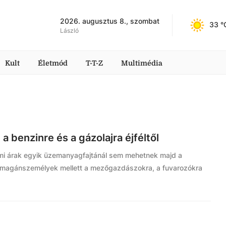
2026. augusztus 8., szombat
33
 °
László
Kult
Életmód
T-T-Z
Multimédia
a benzinre és a gázolajra éjféltől
lmi árak egyik üzemanyagfajtánál sem mehetnek majd a
a magánszemélyek mellett a mezőgazdászokra, a fuvarozókra