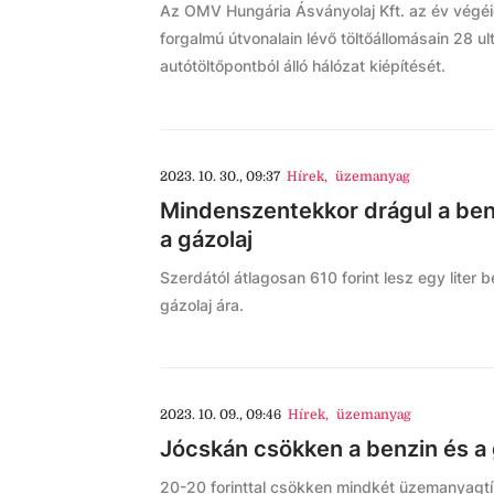
Az OMV Hungária Ásványolaj Kft. az év végé
forgalmú útvonalain lévő töltőállomásain 28 u
autótöltőpontból álló hálózat kiépítését.
2023. 10. 30., 09:37
Hírek
,
üzemanyag
Mindenszentekkor drágul a ben
a gázolaj
Szerdától átlagosan 610 forint lesz egy liter b
gázolaj ára.
2023. 10. 09., 09:46
Hírek
,
üzemanyag
Jócskán csökken a benzin és a 
20-20 forinttal csökken mindkét üzemanyagtí