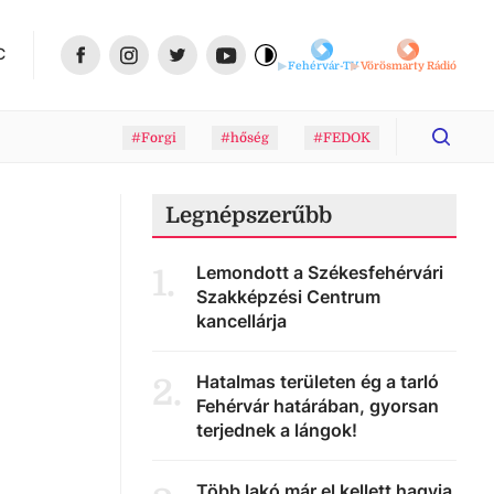
C
Fehérvár-TV
Vörösmarty Rádió
#Forgi
#hőség
#FEDOK
Legnépszerűbb
Lemondott a Székesfehérvári
1
.
Szakképzési Centrum
kancellárja
Hatalmas területen ég a tarló
2
.
Fehérvár határában, gyorsan
terjednek a lángok!
Több lakó már el kellett hagyja