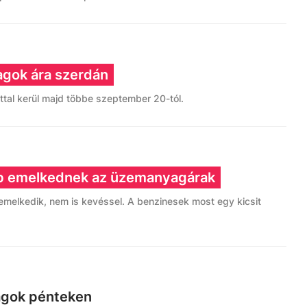
gok ára szerdán
inttal kerül majd többe szeptember 20-tól.
bb emelkednek az üzemanyagárak
 emelkedik, nem is kevéssel. A benzinesek most egy kicsit
agok pénteken