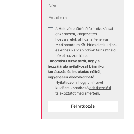
A Hírlevélre történő feliratkozással
✓
önkéntesen, kifejezetten
hozzájárulok ahhoz, a Fehérvár
Médiacentrum Kft. hírlevelet küldjön,
és ehhez kapcsolódóan felhasználói
fiókot hozzon létre.
Tudomásul bírok arról, hogy a
hozzájáruló nyilatkozat bármikor
korlátozás és indokolás nélkül,
ingyenesen visszavonható.
Nyilatkozom, hogy a hírlevél
✓
küldésre vonatkozó
adatkezelési
tájékoztatót
megismertem.
Feliratkozás