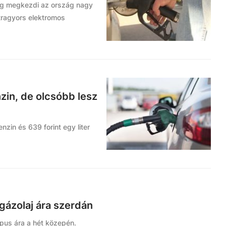
ig megkezdi az ország nagy
ltragyors elektromos
zin, de olcsóbb lesz
enzin és 639 forint egy liter
gázolaj ára szerdán
pus ára a hét közepén.