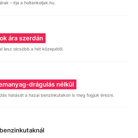
ak – írja a holtankoljak.hu.
k ára szerdán
l lesz olcsóbb a hét közepétől.
emanyag-drágulás nélkül
adás hatását a hazai benzinkutakon is meg fogjuk érezni.
 benzinkutaknál