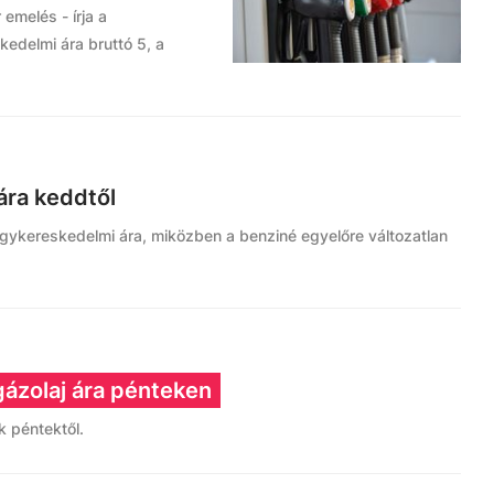
 emelés - írja a
kedelmi ára bruttó 5, a
 ára keddtől
 nagykereskedelmi ára, miközben a benziné egyelőre változatlan
gázolaj ára pénteken
k péntektől.