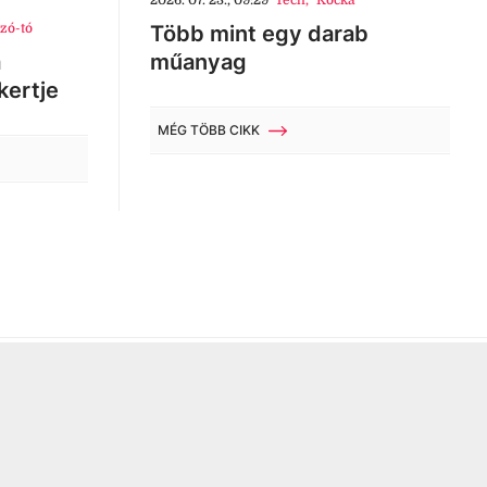
2026. 07. 23., 09:29
Tech
,
Kocka
zó-tó
Több mint egy darab
a
műanyag
kertje
MÉG TÖBB CIKK