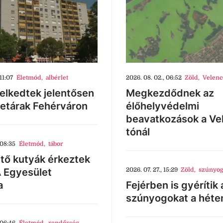
11:07
Életmód
,
albérlet
2026. 08. 02., 06:52
Zöld
,
Velenc
lkedtek jelentősen
Megkezdődnek az
letárak Fehérváron
élőhelyvédelmi
beavatkozások a Ve
tónál
 08:35
Életmód
,
tábor
tő kutyák érkeztek
 Egyesület
2026. 07. 27., 15:29
Zöld
,
szúnyog
a
Fejérben is gyérítik 
szúnyogokat a héte