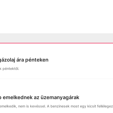
gázolaj ára pénteken
k péntektől.
bb emelkednek az üzemanyagárak
 emelkedik, nem is kevéssel. A benzinesek most egy kicsit fellélege