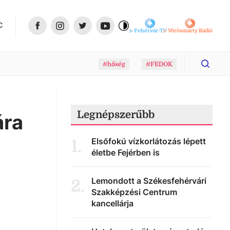
C
Fehérvár-TV
Vörösmarty Rádió
#hőség
#FEDOK
Legnépszerűbb
ára
Elsőfokú vízkorlátozás lépett
1
.
életbe Fejérben is
Lemondott a Székesfehérvári
2
.
Szakképzési Centrum
kancellárja