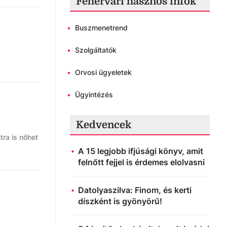
Fehérvári hasznos infók
•
Buszmenetrend
•
Szolgáltatók
•
Orvosi ügyeletek
•
Ügyintézés
Kedvencek
tra is nőhet
A 15 legjobb ifjúsági könyv, amit
felnőtt fejjel is érdemes elolvasni
Datolyaszilva: Finom, és kerti
díszként is gyönyörű!