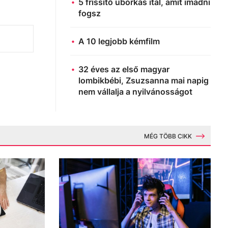
5 frissítő uborkás ital, amit imádni
fogsz
A 10 legjobb kémfilm
32 éves az első magyar
lombikbébi, Zsuzsanna mai napig
nem vállalja a nyilvánosságot
MÉG TÖBB CIKK