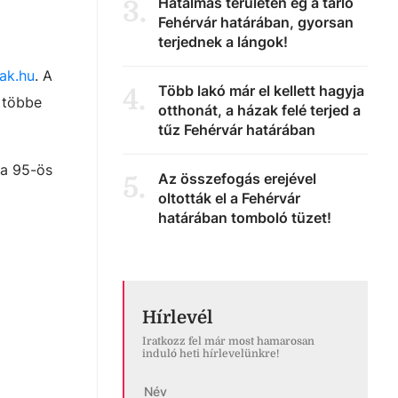
Hatalmas területen ég a tarló
3
.
Fehérvár határában, gyorsan
terjednek a lángok!
jak.hu
. A
Több lakó már el kellett hagyja
4
.
d többe
otthonát, a házak felé terjed a
tűz Fehérvár határában
 a 95-ös
Az összefogás erejével
5
.
oltották el a Fehérvár
határában tomboló tüzet!
Hírlevél
Iratkozz fel már most hamarosan
induló heti hírlevelünkre!