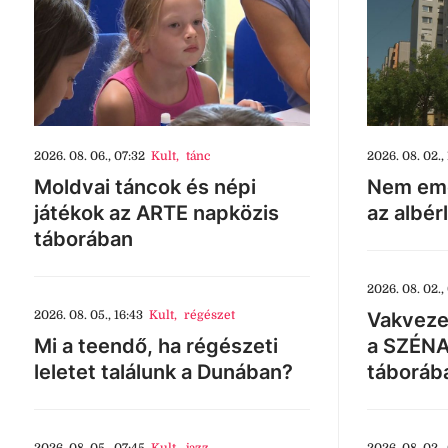
2026. 08. 06., 07:32
Kult
,
tánc
2026. 08. 02., 
Moldvai táncok és népi
Nem eme
játékok az ARTE napközis
az albér
táborában
2026. 08. 02.,
2026. 08. 05., 16:43
Kult
,
régészet
Vakveze
Mi a teendő, ha régészeti
a SZÉNA
leletet találunk a Dunában?
táboráb