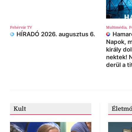
Fehérvár TV
Multimédia
,
F
HÍRADÓ 2026. augusztus 6.
Hamaro
Napok, m
király do
nektek! 
derül a ti
Kult
Életm