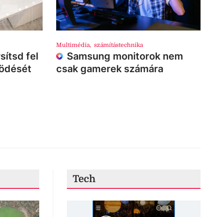
Multimédia
,
számítástechnika
sítsd fel
Samsung monitorok nem
ködését
csak gamerek számára
Tech