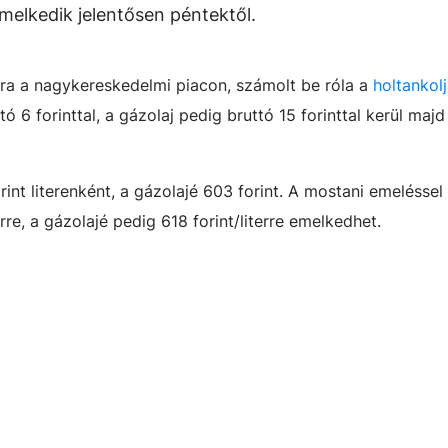
emelkedik jelentősen péntektől.
a a nagykereskedelmi piacon, számolt be róla a
holtankol
ó 6 forinttal, a gázolaj pedig bruttó 15 forinttal kerül maj
int literenként, a gázolajé 603 forint. A mostani emeléssel
rre, a gázolajé pedig 618 forint/literre emelkedhet.