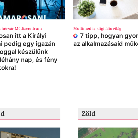
ehérvár Médiacentrum
Multimédia
,
digitális világ
san itt a Királyi
7 tipp, hogyan gyor
i pedig egy igazán
az alkalmazásaid mű
loggal készülünk
Néhány nap, és fény
tokra!
ód
Zöld