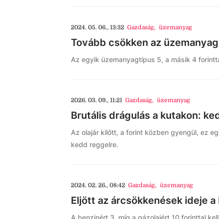
2024. 05. 06., 13:32
Gazdaság
,
üzemanyag
Tovább csökken az üzemanyago
Az egyik üzemanyagtípus 5, a másik 4 forintta
2026. 03. 09., 11:21
Gazdaság
,
üzemanyag
Brutális drágulás a kutakon: kedd
Az olajár kilőtt, a forint közben gyengül, ez eg
kedd reggelre.
2024. 02. 26., 08:42
Gazdaság
,
üzemanyag
Eljött az árcsökkenések ideje a
A benzinért 3, míg a gázolajért 10 forinttal ke