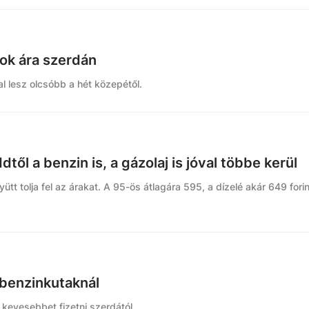
k ára szerdán
l lesz olcsóbb a hét közepétől.
től a benzin is, a gázolaj is jóval többe kerül
yütt tolja fel az árakat. A 95-ös átlagára 595, a dízelé akár 649 forin
 benzinkutaknál
ll kevesebbet fizetni szerdától.