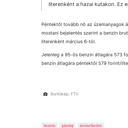
literenként a hazai kutakon. Ez 
Péntektől tovább nő az üzemanyagok ár
mostani bejelentés szerint a benzin brutt
literenként március 6-tól.
Jelenleg a 95-ös benzin átlagára 573 for
benzin átlagára péntektől 579 forint/lite
Borítókép: FTV
benzin
gázolaj
áremelkedés