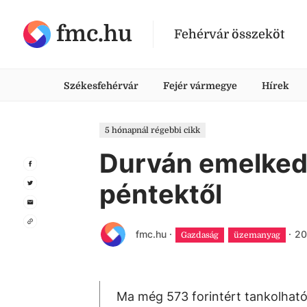
fmc.hu
Fehérvár összeköt
Székesfehérvár
Fejér vármegye
Hírek
5 hónapnál régebbi cikk
Durván emelkedi
péntektől
fmc.hu
·
·
20
Gazdaság
üzemanyag
Ma még 573 forintért tankolható 