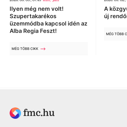
2026. 08. 05., 07:45
Kult
,
jazz
2026. 08. 02.,
Ilyen még nem volt!
A közgyű
Szupertakarékos
új rendő
üzemmódba kapcsol idén az
Alba Regia Feszt!
MÉG TÖBB C
MÉG TÖBB CIKK
fmc.hu