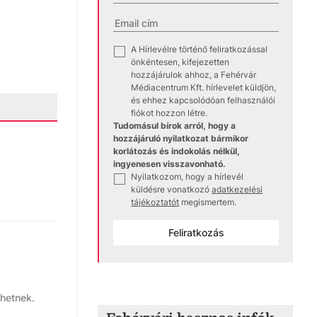
A Hírlevélre történő feliratkozással
✓
önkéntesen, kifejezetten
hozzájárulok ahhoz, a Fehérvár
Médiacentrum Kft. hírlevelet küldjön,
és ehhez kapcsolódóan felhasználói
fiókot hozzon létre.
Tudomásul bírok arról, hogy a
hozzájáruló nyilatkozat bármikor
korlátozás és indokolás nélkül,
ingyenesen visszavonható.
Nyilatkozom, hogy a hírlevél
✓
küldésre vonatkozó
adatkezelési
tájékoztatót
megismertem.
Feliratkozás
zhetnek.