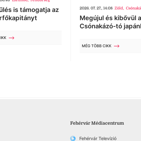
 06:46
Életmód
,
rendőrség
lés is támogatja az
2026. 07. 27., 14:08
Zöld
,
Csónaká
rfőkapitányt
Megújul és kibővül 
Csónakázó-tó japán
IKK
MÉG TÖBB CIKK
Fehérvár Médiacentrum
Fehérvár Televízió