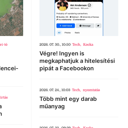
ei-tó
2026. 07. 30., 10:50
Tech
,
Kocka
Végre! Ingyen is
megkaphatjuk a hitelesítési
lencei-
pipát a Facebookon
2026. 07. 24., 10:03
Tech
,
nyomtatás
irtás
Több mint egy darab
a
műanyag
n