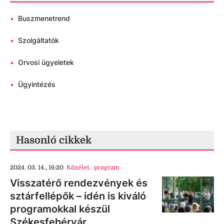
•
Buszmenetrend
•
Szolgáltatók
•
Orvosi ügyeletek
•
Ügyintézés
Hasonló cikkek
2024. 03. 14., 16:20
Közélet
,
program
Visszatérő rendezvények és
sztárfellépők – idén is kiváló
programokkal készül
Székesfehérvár