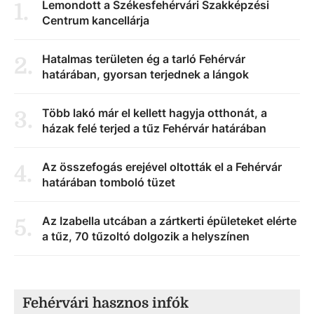
Lemondott a Székesfehérvári Szakképzési
1
.
Centrum kancellárja
Hatalmas területen ég a tarló Fehérvár
2
.
határában, gyorsan terjednek a lángok
Több lakó már el kellett hagyja otthonát, a
3
.
házak felé terjed a tűz Fehérvár határában
Az összefogás erejével oltották el a Fehérvár
4
.
határában tomboló tüzet
Az Izabella utcában a zártkerti épületeket elérte
5
.
a tűz, 70 tűzoltó dolgozik a helyszínen
Fehérvári hasznos infók