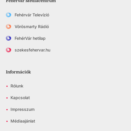
Fehérvár Médiacentrum
Fehérvár Televízió
Vörösmarty Rádió
FehérVár hetilap
szekesfehervar.hu
Információk
•
Rólunk
•
Kapcsolat
•
Impresszum
•
Médiaajánlat