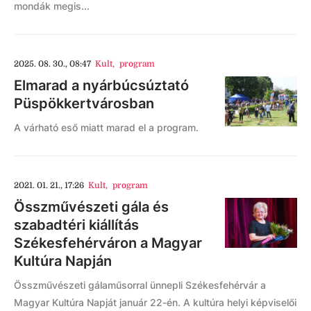
mondák megis...
2025. 08. 30., 08:47
Kult
,
program
Elmarad a nyárbúcsúztató
Püspökkertvárosban
A várható eső miatt marad el a program.
2021. 01. 21., 17:26
Kult
,
program
Összművészeti gála és
szabadtéri kiállítás
Székesfehérváron a Magyar
Kultúra Napján
Összművészeti gálaműsorral ünnepli Székesfehérvár a
Magyar Kultúra Napját január 22-én. A kultúra helyi képviselői