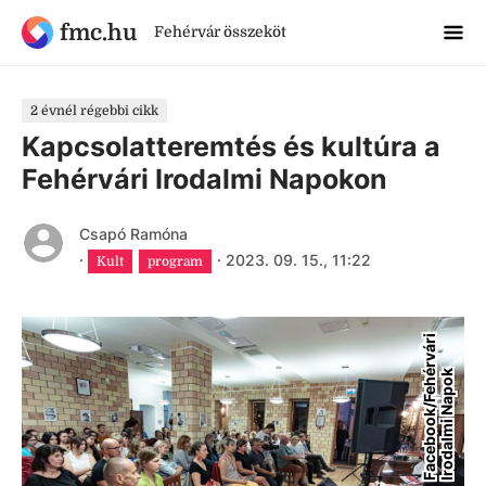
fmc.hu
Fehérvár összeköt
2 évnél régebbi cikk
Kapcsolatteremtés és kultúra a
Fehérvári Irodalmi Napokon
Csapó Ramóna
·
·
2023. 09. 15., 11:22
Kult
program
F
a
c
e
b
o
o
k
/
F
e
h
r
v
á
r
i
I
r
o
d
a
l
m
i
N
a
p
o
é
k