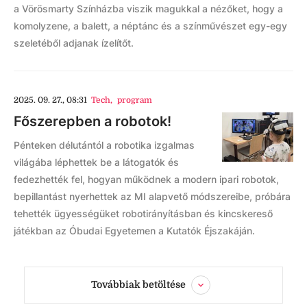
a Vörösmarty Színházba viszik magukkal a nézőket, hogy a
komolyzene, a balett, a néptánc és a színművészet egy-egy
szeletéből adjanak ízelítőt.
2025. 09. 27., 08:31
Tech
,
program
Főszerepben a robotok!
Pénteken délutántól a robotika izgalmas
világába léphettek be a látogatók és
fedezhették fel, hogyan működnek a modern ipari robotok,
bepillantást nyerhettek az MI alapvető módszereibe, próbára
tehették ügyességüket robotirányításban és kincskereső
játékban az Óbudai Egyetemen a Kutatók Éjszakáján.
Továbbiak betöltése