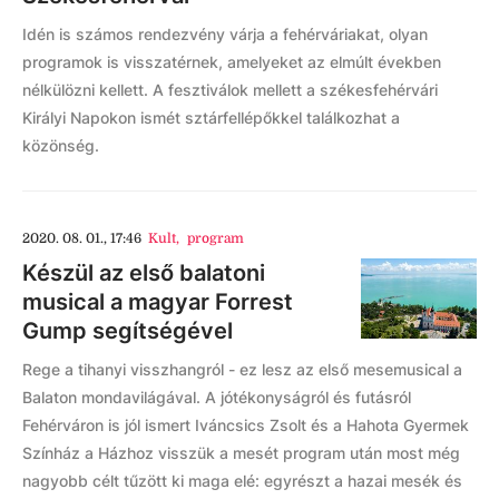
Idén is számos rendezvény várja a fehérváriakat, olyan
programok is visszatérnek, amelyeket az elmúlt években
nélkülözni kellett. A fesztiválok mellett a székesfehérvári
Királyi Napokon ismét sztárfellépőkkel találkozhat a
közönség.
2020. 08. 01., 17:46
Kult
,
program
Készül az első balatoni
musical a magyar Forrest
Gump segítségével
Rege a tihanyi visszhangról - ez lesz az első mesemusical a
Balaton mondavilágával. A jótékonyságról és futásról
Fehérváron is jól ismert Iváncsics Zsolt és a Hahota Gyermek
Színház a Házhoz visszük a mesét program után most még
nagyobb célt tűzött ki maga elé: egyrészt a hazai mesék és