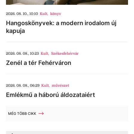
2026. 08. 10., 10:10
Kult
,
könyv
Hangoskönyvek: a modern irodalom új
kapuja
2026. 08. 08., 10:23
Kult
,
Székesfehérvár
Zenél a tér Fehérváron
2026. 08. 08., 06:29
Kult
,
művészet
Emlékmű a háború áldozataiért
MÉG TÖBB CIKK