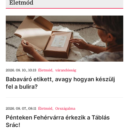
Életmód
2026. 08. 10., 10:13
Életmód
,
várandósság
Babaváró etikett, avagy hogyan készülj
fel a bulira?
2026. 08. 07., 08:11
Életmód
,
Országalma
Pénteken Fehérvárra érkezik a Táblás
Srác!