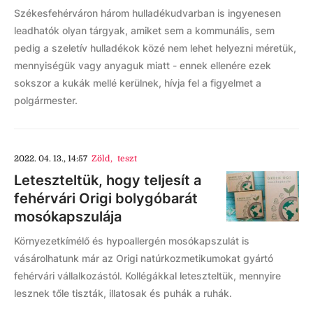
Székesfehérváron három hulladékudvarban is ingyenesen
leadhatók olyan tárgyak, amiket sem a kommunális, sem
pedig a szeletív hulladékok közé nem lehet helyezni méretük,
mennyiségük vagy anyaguk miatt - ennek ellenére ezek
sokszor a kukák mellé kerülnek, hívja fel a figyelmet a
polgármester.
2022. 04. 13., 14:57
Zöld
,
teszt
Leteszteltük, hogy teljesít a
fehérvári Origi bolygóbarát
mosókapszulája
Környezetkímélő és hypoallergén mosókapszulát is
vásárolhatunk már az Origi natúrkozmetikumokat gyártó
fehérvári vállalkozástól. Kollégákkal leteszteltük, mennyire
lesznek tőle tiszták, illatosak és puhák a ruhák.