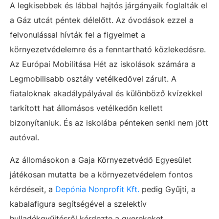
A legkisebbek és lábbal hajtós járgányaik foglalták el
a Gáz utcát péntek délelőtt. Az óvodások ezzel a
felvonulással hívták fel a figyelmet a
környezetvédelemre és a fenntartható közlekedésre.
Az Európai Mobilitása Hét az iskolások számára a
Legmobilisabb osztály vetélkedővel zárult. A
fiataloknak akadálypályával és különböző kvízekkel
tarkított hat állomásos vetélkedőn kellett
bizonyítaniuk. És az iskolába pénteken senki nem jött
autóval.
Az állomásokon a Gaja Környezetvédő Egyesület
játékosan mutatta be a környezetvédelem fontos
kérdéseit, a
Depónia Nonprofit Kft.
pedig Gyűjti, a
kabalafigura segítségével a szelektív
hulladékgyűjtésről kérdezte a gyerekeket.