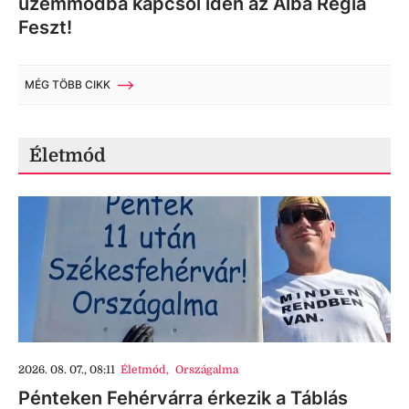
üzemmódba kapcsol idén az Alba Regia
Feszt!
MÉG TÖBB CIKK
Életmód
2026. 08. 07., 08:11
Életmód
,
Országalma
Pénteken Fehérvárra érkezik a Táblás