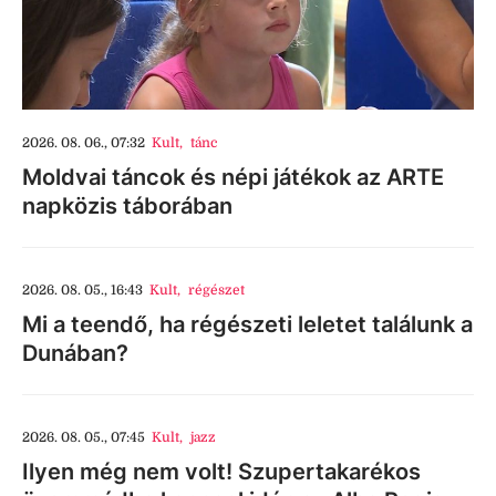
2026. 08. 06., 07:32
Kult
,
tánc
Moldvai táncok és népi játékok az ARTE
napközis táborában
2026. 08. 05., 16:43
Kult
,
régészet
Mi a teendő, ha régészeti leletet találunk a
Dunában?
2026. 08. 05., 07:45
Kult
,
jazz
Ilyen még nem volt! Szupertakarékos