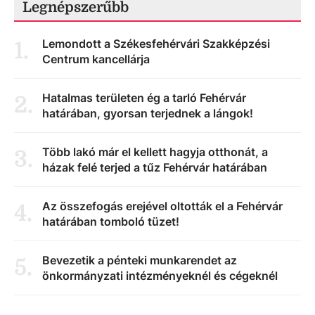
Legnépszerűbb
Lemondott a Székesfehérvári Szakképzési
1
.
Centrum kancellárja
Hatalmas területen ég a tarló Fehérvár
2
.
határában, gyorsan terjednek a lángok!
Több lakó már el kellett hagyja otthonát, a
3
.
házak felé terjed a tűz Fehérvár határában
Az összefogás erejével oltották el a Fehérvár
4
.
határában tomboló tüzet!
Bevezetik a pénteki munkarendet az
5
.
önkormányzati intézményeknél és cégeknél