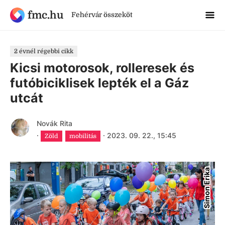
fmc.hu
Fehérvár összeköt
2 évnél régebbi cikk
Kicsi motorosok, rolleresek és
futóbiciklisek lepték el a Gáz
utcát
Novák Rita
·
·
2023. 09. 22., 15:45
Zöld
mobilitás
Simon Erika