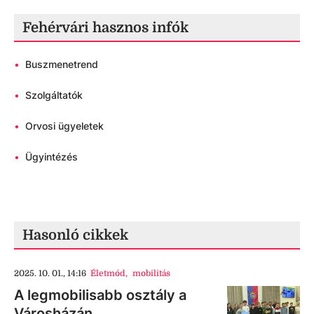
Fehérvári hasznos infók
•
Buszmenetrend
•
Szolgáltatók
•
Orvosi ügyeletek
•
Ügyintézés
Hasonló cikkek
2025. 10. 01., 14:16
Életmód
,
mobilitás
A legmobilisabb osztály a
Városházán