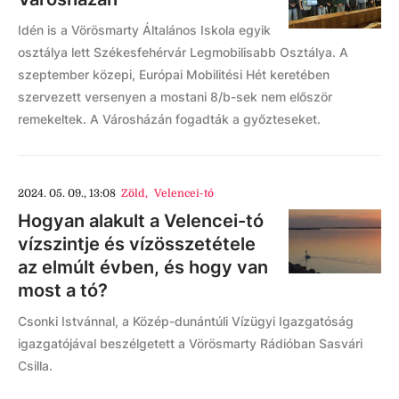
Idén is a Vörösmarty Általános Iskola egyik
osztálya lett Székesfehérvár Legmobilisabb Osztálya. A
szeptember közepi, Európai Mobilitési Hét keretében
szervezett versenyen a mostani 8/b-sek nem először
remekeltek. A Városházán fogadták a győzteseket.
2024. 05. 09., 13:08
Zöld
,
Velencei-tó
Hogyan alakult a Velencei-tó
vízszintje és vízösszetétele
az elmúlt évben, és hogy van
most a tó?
Csonki Istvánnal, a Közép-dunántúli Vízügyi Igazgatóság
igazgatójával beszélgetett a Vörösmarty Rádióban Sasvári
Csilla.