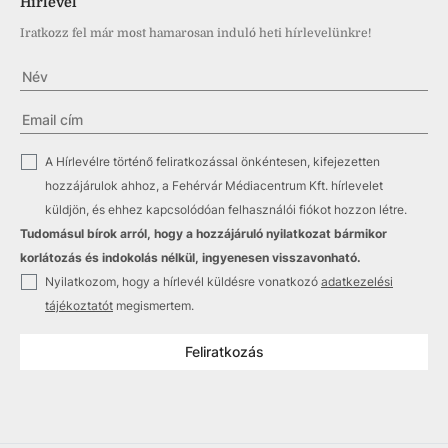
Hírlevél
Iratkozz fel már most hamarosan induló heti hírlevelünkre!
✓
A Hírlevélre történő feliratkozással önkéntesen, kifejezetten
hozzájárulok ahhoz, a Fehérvár Médiacentrum Kft. hírlevelet
küldjön, és ehhez kapcsolódóan felhasználói fiókot hozzon létre.
Tudomásul bírok arról, hogy a hozzájáruló nyilatkozat bármikor
korlátozás és indokolás nélkül, ingyenesen visszavonható.
✓
Nyilatkozom, hogy a hírlevél küldésre vonatkozó
adatkezelési
tájékoztatót
megismertem.
Feliratkozás