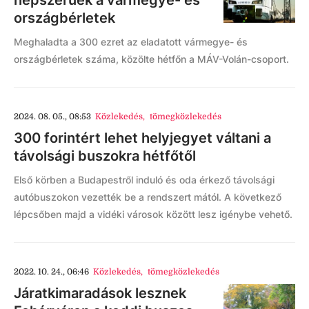
népszerűek a vármegye- és
országbérletek
Meghaladta a 300 ezret az eladatott vármegye- és
országbérletek száma, közölte hétfőn a MÁV-Volán-csoport.
2024. 08. 05., 08:53
Közlekedés
,
tömegközlekedés
300 forintért lehet helyjegyet váltani a
távolsági buszokra hétfőtől
Első körben a Budapestről induló és oda érkező távolsági
autóbuszokon vezették be a rendszert mától. A következő
lépcsőben majd a vidéki városok között lesz igénybe vehető.
2022. 10. 24., 06:46
Közlekedés
,
tömegközlekedés
Járatkimaradások lesznek