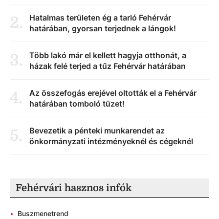
Hatalmas területen ég a tarló Fehérvár
2
.
határában, gyorsan terjednek a lángok!
Több lakó már el kellett hagyja otthonát, a
3
.
házak felé terjed a tűz Fehérvár határában
Az összefogás erejével oltották el a Fehérvár
4
.
határában tomboló tüzet!
Bevezetik a pénteki munkarendet az
5
.
önkormányzati intézményeknél és cégeknél
Fehérvári hasznos infók
•
Buszmenetrend