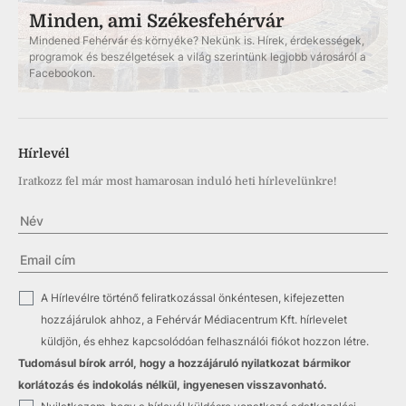
Minden, ami Székesfehérvár
Mindened Fehérvár és környéke? Nekünk is. Hírek, érdekességek,
programok és beszélgetések a világ szerintünk legjobb városáról a
Facebookon.
Hírlevél
Iratkozz fel már most hamarosan induló heti hírlevelünkre!
✓
A Hírlevélre történő feliratkozással önkéntesen, kifejezetten
hozzájárulok ahhoz, a Fehérvár Médiacentrum Kft. hírlevelet
küldjön, és ehhez kapcsolódóan felhasználói fiókot hozzon létre.
Tudomásul bírok arról, hogy a hozzájáruló nyilatkozat bármikor
korlátozás és indokolás nélkül, ingyenesen visszavonható.