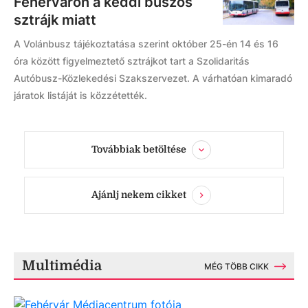
Fehérváron a keddi buszos
sztrájk miatt
A Volánbusz tájékoztatása szerint október 25-én 14 és 16
óra között figyelmeztető sztrájkot tart a Szolidaritás
Autóbusz-Közlekedési Szakszervezet. A várhatóan kimaradó
járatok listáját is közzétették.
Továbbiak betöltése
Ajánlj nekem cikket
Multimédia
MÉG TÖBB CIKK