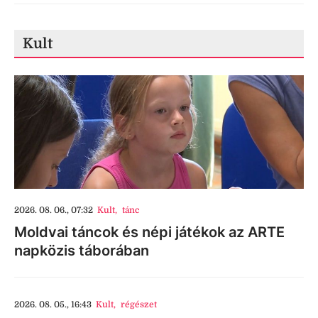
Kult
2026. 08. 06., 07:32
Kult
,
tánc
Moldvai táncok és népi játékok az ARTE
napközis táborában
2026. 08. 05., 16:43
Kult
,
régészet