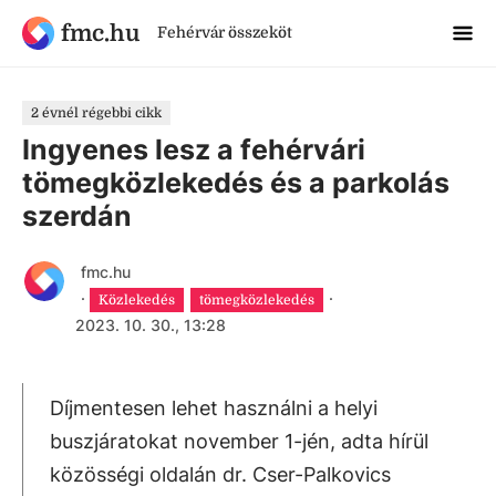
fmc.hu
Fehérvár összeköt
2 évnél régebbi cikk
Ingyenes lesz a fehérvári
tömegközlekedés és a parkolás
szerdán
fmc.hu
·
·
Közlekedés
tömegközlekedés
2023. 10. 30., 13:28
Díjmentesen lehet használni a helyi
buszjáratokat november 1-jén, adta hírül
közösségi oldalán dr. Cser-Palkovics