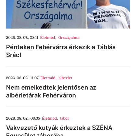
2026. 08. 07., 08:11
Életmód
,
Országalma
Pénteken Fehérvárra érkezik a Táblás
Srác!
2026. 08. 02., 11:07
Életmód
,
albérlet
Nem emelkedtek jelentősen az
albérletárak Fehérváron
2026. 08. 02., 08:35
Életmód
,
tábor
Vakvezető kutyák érkeztek a SZÉNA
Egyesület táborába