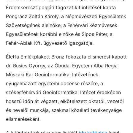
Érdemkereszt polgári tagozat kitüntetését kapta
Pongrácz Zoltán Károly, a Népművészeti Egyesületek
Szövetségének alelnöke, a Fehérvári Kézművesek
Egyesületének korábbi elnöke és Sipos Péter, a
Fehér-Ablak Kft. ügyvezető igazgatója.
Életfa Emlékplakett Bronz fokozata elismerést kapott
dr. Busics György, az Óbudai Egyetem Alba Regia
Műszaki Kar Geoinformatikai Intézetének
nyugalmazott egyetemi docense részére, a
székesfehérvári Geoinformatikai Intézet érdekében
hosszú időn át végzett, elkötelezett oktatói, vezetői
és nevelői munkája, szakmai közéleti tevékenysége
elismeréseként.
A kitüntetettek részletes listáját
ide kattintva
lehet