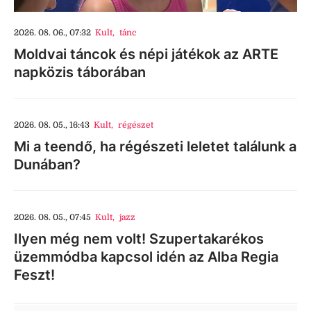
2026. 08. 06., 07:32
Kult
,
tánc
Moldvai táncok és népi játékok az ARTE
napközis táborában
2026. 08. 05., 16:43
Kult
,
régészet
Mi a teendő, ha régészeti leletet találunk a
Dunában?
2026. 08. 05., 07:45
Kult
,
jazz
Ilyen még nem volt! Szupertakarékos
üzemmódba kapcsol idén az Alba Regia
Feszt!