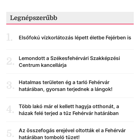
Legnépszerűbb
1
.
Elsőfokú vízkorlátozás lépett életbe Fejérben is
Lemondott a Székesfehérvári Szakképzési
2
.
Centrum kancellárja
Hatalmas területen ég a tarló Fehérvár
3
.
határában, gyorsan terjednek a lángok!
Több lakó már el kellett hagyja otthonát, a
4
.
házak felé terjed a tűz Fehérvár határában
Az összefogás erejével oltották el a Fehérvár
5
.
határában tomboló tüzet!