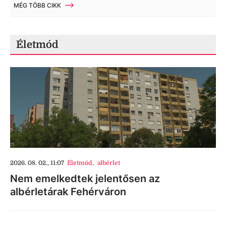
MÉG TÖBB CIKK
Életmód
2026. 08. 02., 11:07
Életmód
,
albérlet
Nem emelkedtek jelentősen az
albérletárak Fehérváron