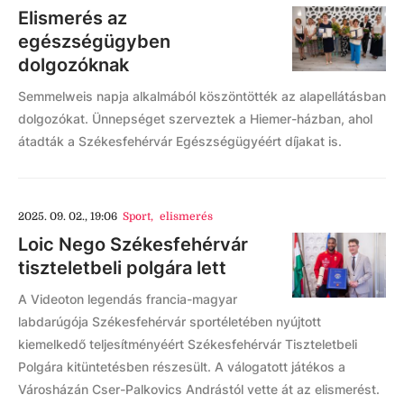
Elismerés az
egészségügyben
dolgozóknak
Semmelweis napja alkalmából köszöntötték az alapellátásban
dolgozókat. Ünnepséget szerveztek a Hiemer-házban, ahol
átadták a Székesfehérvár Egészségügyéért díjakat is.
2025. 09. 02., 19:06
Sport
,
elismerés
Loic Nego Székesfehérvár
tiszteletbeli polgára lett
A Videoton legendás francia-magyar
labdarúgója Székesfehérvár sportéletében nyújtott
kiemelkedő teljesítményéért Székesfehérvár Tiszteletbeli
Polgára kitüntetésben részesült. A válogatott játékos a
Városházán Cser-Palkovics Andrástól vette át az elismerést.