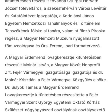
kitüntetésben részesült továbbá
Csurgai Horváth
József főlevéltáros, a székesfehérvári Városi Levéltár
és Kutatóintézet igazgatója, a Kodolányi János
Egyetem Nemzetközi Tanulmányok és Történelem
Tanszékének főiskolai tanára, valamint Biczó Piroska
régész, a Magyar Nemzeti Múzeum nyugalmazott
főmuzeológusa és Örsi Ferenc, ipari formatervező.
A Magyar Érdemrend lovagkeresztje kitüntetésben
részesült Molnár István, a Magyar Közút Nonprofit
Zrt. Fejér Vármegyei Igazgatósága igazgatója és dr.
Molnár Krisztián, a Fejér Vármegyei Közgyűlés elnöke.
Dr. Sulyok Tamás a Magyar Érdemrend
Lovagkeresztje kitüntetésben részesítette a Fejér
Vármegyei Szent György Egyetemi Oktató Kórház
Szülészet-nőgyógyászati osztályának osztályvezető