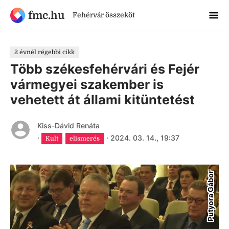
fmc.hu
Fehérvár összeköt
2 évnél régebbi cikk
Több székesfehérvári és Fejér
vármegyei szakember is
vehetett át állami kitüntetést
Kiss-Dávid Renáta
·
·
2024. 03. 14., 19:37
Kult
elismerés
Putyora Gábor