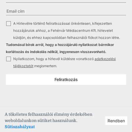
✓
A Hírlevélre történő feliratkozással önkéntesen, kifejezetten
hozzájárulok ahhoz, a Fehérvár Médiacentrum Kft. hírlevelet
küldjön, és ehhez kapcsolódóan felhasználói fiókot hozzon létre.
Tudomásul bírok arról, hogy a hozzájáruló nyilatkozat bármikor
korlátozás és indokolás nélkül, ingyenesen visszavonható.
✓
Nyilatkozom, hogy a hírlevél küldésre vonatkozó
adatkezelési
tájékoztatót
megismertem.
Feliratkozás
A tökéletes felhasználói élmény érdekében
weboldalunkon sütiket használunk.
Rendben
Copyright © 2021
–2026
Fehérvár Médiacentrum, fmc.hu
Sütiszabályzat