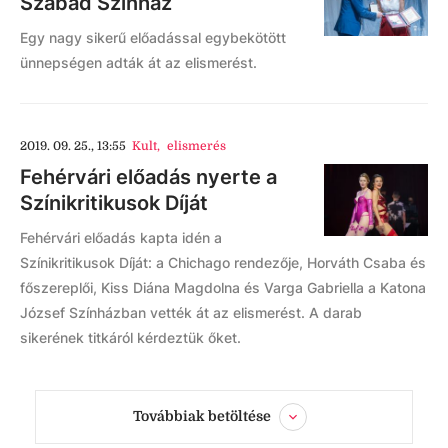
Szabad Színház
Egy nagy sikerű előadással egybekötött
ünnepségen adták át az elismerést.
2019. 09. 25., 13:55
Kult
,
elismerés
Fehérvári előadás nyerte a
Színikritikusok Díját
Fehérvári előadás kapta idén a
Színikritikusok Díját: a Chichago rendezője, Horváth Csaba és
főszereplői, Kiss Diána Magdolna és Varga Gabriella a Katona
József Színházban vették át az elismerést. A darab
sikerének titkáról kérdeztük őket.
Továbbiak betöltése