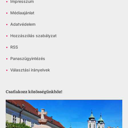
•
Impresszum
•
Médiaajánlat
•
Adatvédelem
•
Hozzászólás szabályzat
•
RSS
•
Panaszügyintézés
•
Választási irányelvek
Csatlakozz közösségünkhöz!