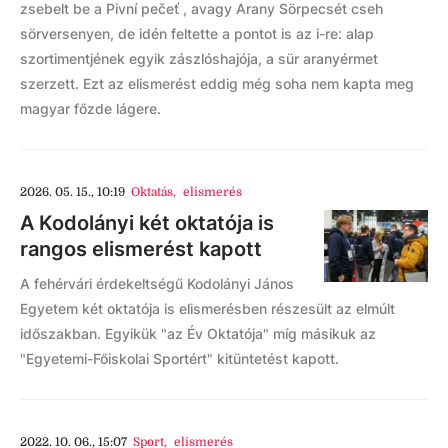
zsebelt be a Pivní pečeť , avagy Arany Sörpecsét cseh
sörversenyen, de idén feltette a pontot is az i-re: alap
szortimentjének egyik zászlóshajója, a sür aranyérmet
szerzett. Ezt az elismerést eddig még soha nem kapta meg
magyar főzde lágere.
2026. 05. 15., 10:19
Oktatás
,
elismerés
A Kodolányi két oktatója is
rangos elismerést kapott
A fehérvári érdekeltségű Kodolányi János
Egyetem két oktatója is elismerésben részesült az elmúlt
időszakban. Egyikük "az Év Oktatója" míg másikuk az
"Egyetemi-Főiskolai Sportért" kitüntetést kapott.
2022. 10. 06., 15:07
Sport
,
elismerés