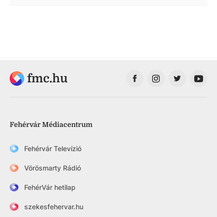
fmc.hu
Fehérvár Médiacentrum
Fehérvár Televízió
Vörösmarty Rádió
FehérVár hetilap
szekesfehervar.hu