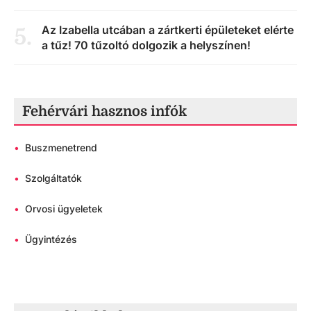
Az Izabella utcában a zártkerti épületeket elérte
5
.
a tűz! 70 tűzoltó dolgozik a helyszínen!
Fehérvári hasznos infók
•
Buszmenetrend
•
Szolgáltatók
•
Orvosi ügyeletek
•
Ügyintézés