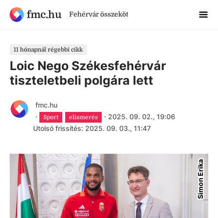
fmc.hu
Fehérvár összeköt
11 hónapnál régebbi cikk
Loic Nego Székesfehérvár
tiszteletbeli polgára lett
fmc.hu
·
·
2025. 09. 02., 19:06
Sport
elismerés
Utolsó frissítés: 2025. 09. 03., 11:47
Simon Erika