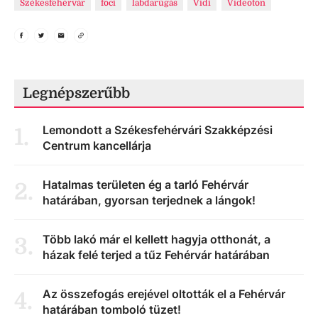
Székesfehérvár
foci
labdarúgás
Vidi
Videoton
Legnépszerűbb
Lemondott a Székesfehérvári Szakképzési
1
.
Centrum kancellárja
Hatalmas területen ég a tarló Fehérvár
2
.
határában, gyorsan terjednek a lángok!
Több lakó már el kellett hagyja otthonát, a
3
.
házak felé terjed a tűz Fehérvár határában
Az összefogás erejével oltották el a Fehérvár
4
.
határában tomboló tüzet!