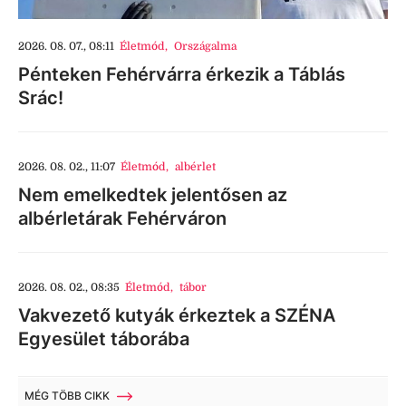
2026. 08. 07., 08:11
Életmód
,
Országalma
Pénteken Fehérvárra érkezik a Táblás
Srác!
2026. 08. 02., 11:07
Életmód
,
albérlet
Nem emelkedtek jelentősen az
albérletárak Fehérváron
2026. 08. 02., 08:35
Életmód
,
tábor
Vakvezető kutyák érkeztek a SZÉNA
Egyesület táborába
MÉG TÖBB CIKK