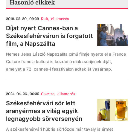
Hasonló cikkek
2019. 05. 20., 09:29
Kult
,
elismerés
Díjat nyert Cannes-ban a
Székesfehérváron is forgatott
film, a Napszállta
Nemes Jeles László Napszállta című filmje nyerte el a France
Culture francia kulturális közrádió diákzsűrijének díját,
amelyet a 72. cannes-i fesztiválon adtak át vasárnap.
2024. 04. 26., 06:35
Gasztro
,
elismerés
Székesfehérvári sör lett
aranyérmes a világ egyik
legnagyobb sörversenyén
A székesfehérvári hübris sörfőzde már tavaly is érmet