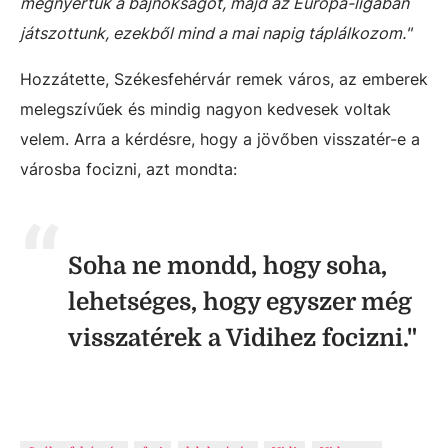
megnyertük a bajnokságot, majd az Európa-ligában
játszottunk, ezekből mind a mai napig táplálkozom."
Hozzátette, Székesfehérvár remek város, az emberek
melegszívűek és mindig nagyon kedvesek voltak
velem. Arra a kérdésre, hogy a jövőben visszatér-e a
városba focizni, azt mondta:
Soha ne mondd, hogy soha,
lehetséges, hogy egyszer még
visszatérek a Vidihez focizni."