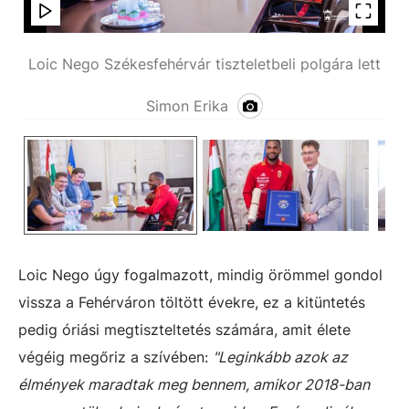
ett
Loic Nego Székesfehérvár tiszteletbeli polgára lett
Lo
Simon Erika
Loic Nego úgy fogalmazott, mindig örömmel gondol
vissza a Fehérváron töltött évekre, ez a kitüntetés
pedig óriási megtiszteltetés számára, amit élete
végéig megőriz a szívében:
"Leginkább azok az
élmények maradtak meg bennem, amikor 2018-ban