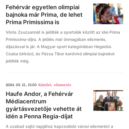
Fehérvár egyetlen olimpiai
bajnoka már Prima, de lehet
Prima Primissima is
Vörös Zsuzsannát is jelölték a sportolók között az idei Prima
Primissima-díjra. A jelölés már önmagában elismerés,
díjazással is jár. A Magyar sport kategóriában Hegedüs
Csaba birkózó, és Pézsa Tibor kardvívó olimpiai bajnokot
jelölték még.
2024. 03. 15., 13:50
Közélet
,
elismerés
Haufe Andor, a Fehérvár
Médiacentrum
gyártásvezetője vehette át
idén a Penna Regia-díjat
A szabad sajtó napjához kapcsolódó városi elismerést a