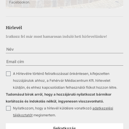
Facebookon.
Hírlevél
Iratkozz fel már most hamarosan induló heti hírlevelünkre!
✓
A Hírlevélre történő feliratkozással önkéntesen, kifejezetten
hozzájárulok ahhoz, a Fehérvár Médiacentrum Kft. hírlevelet
küldjön, és ehhez kapcsolódóan felhasználói fiókot hozzon létre.
Tudomásul bírok arról, hogy a hozzájáruló nyilatkozat bármikor
korlátozás és indokolás nélkül, ingyenesen visszavonható.
✓
Nyilatkozom, hogy a hírlevél küldésre vonatkozó
adatkezelési
tájékoztatót
megismertem.
Feliratkozás