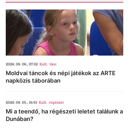
2026. 08. 06., 07:32
Kult
,
tánc
Moldvai táncok és népi játékok az ARTE
napközis táborában
2026. 08. 05., 16:43
Kult
,
régészet
Mi a teendő, ha régészeti leletet találunk a
Dunában?