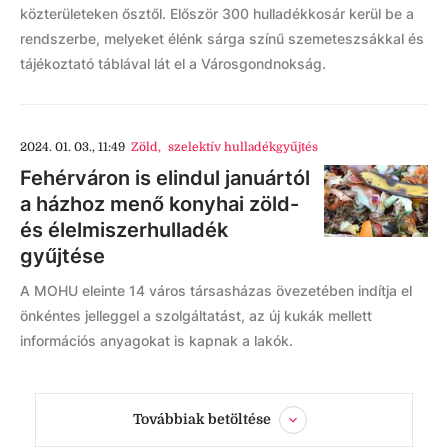
közterületeken ősztől. Először 300 hulladékkosár kerül be a
rendszerbe, melyeket élénk sárga színű szemeteszsákkal és
tájékoztató táblával lát el a Városgondnokság.
2024. 01. 03., 11:49
Zöld
,
szelektív hulladékgyűjtés
Fehérváron is elindul januártól
a házhoz menő konyhai zöld-
és élelmiszerhulladék
gyűjtése
A MOHU eleinte 14 város társasházas övezetében indítja el
önkéntes jelleggel a szolgáltatást, az új kukák mellett
információs anyagokat is kapnak a lakók.
Továbbiak betöltése