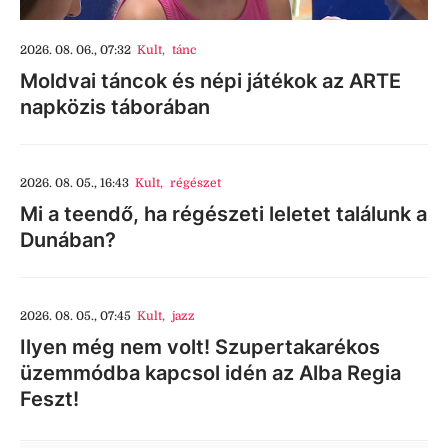
2026. 08. 06., 07:32
Kult
,
tánc
Moldvai táncok és népi játékok az ARTE
napközis táborában
2026. 08. 05., 16:43
Kult
,
régészet
Mi a teendő, ha régészeti leletet találunk a
Dunában?
2026. 08. 05., 07:45
Kult
,
jazz
Ilyen még nem volt! Szupertakarékos
üzemmódba kapcsol idén az Alba Regia
Feszt!