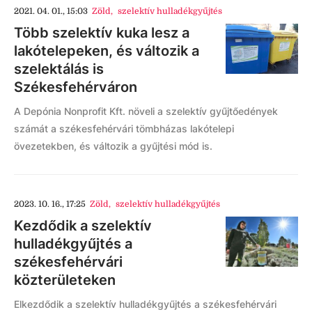
2021. 04. 01., 15:03
Zöld
,
szelektív hulladékgyűjtés
Több szelektív kuka lesz a
lakótelepeken, és változik a
szelektálás is
Székesfehérváron
A Depónia Nonprofit Kft. növeli a szelektív gyűjtőedények
számát a székesfehérvári tömbházas lakótelepi
övezetekben, és változik a gyűjtési mód is.
2023. 10. 16., 17:25
Zöld
,
szelektív hulladékgyűjtés
Kezdődik a szelektív
hulladékgyűjtés a
székesfehérvári
közterületeken
Elkezdődik a szelektív hulladékgyűjtés a székesfehérvári