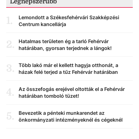
Legnépszerűbb
Lemondott a Székesfehérvári Szakképzési
1
.
Centrum kancellárja
Hatalmas területen ég a tarló Fehérvár
2
.
határában, gyorsan terjednek a lángok!
Több lakó már el kellett hagyja otthonát, a
3
.
házak felé terjed a tűz Fehérvár határában
Az összefogás erejével oltották el a Fehérvár
4
.
határában tomboló tüzet!
Bevezetik a pénteki munkarendet az
5
.
önkormányzati intézményeknél és cégeknél