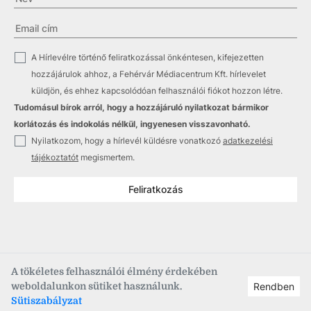
✓
A Hírlevélre történő feliratkozással önkéntesen, kifejezetten
hozzájárulok ahhoz, a Fehérvár Médiacentrum Kft. hírlevelet
küldjön, és ehhez kapcsolódóan felhasználói fiókot hozzon létre.
Tudomásul bírok arról, hogy a hozzájáruló nyilatkozat bármikor
korlátozás és indokolás nélkül, ingyenesen visszavonható.
✓
Nyilatkozom, hogy a hírlevél küldésre vonatkozó
adatkezelési
tájékoztatót
megismertem.
Feliratkozás
A tökéletes felhasználói élmény érdekében
weboldalunkon sütiket használunk.
Rendben
Copyright © 2021
–2026
Fehérvár Médiacentrum, fmc.hu
Sütiszabályzat