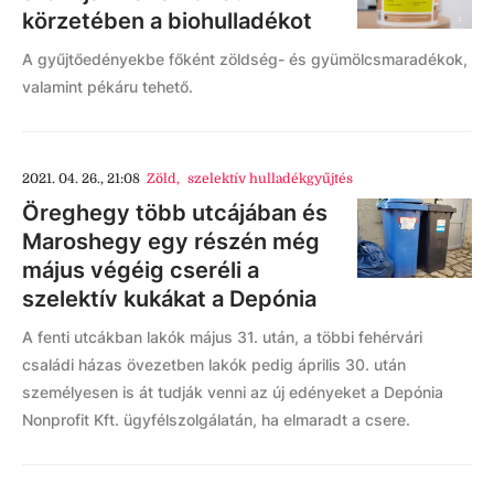
körzetében a biohulladékot
A gyűjtőedényekbe főként zöldség- és gyümölcsmaradékok,
valamint pékáru tehető.
2021. 04. 26., 21:08
Zöld
,
szelektív hulladékgyűjtés
Öreghegy több utcájában és
Maroshegy egy részén még
május végéig cseréli a
szelektív kukákat a Depónia
A fenti utcákban lakók május 31. után, a többi fehérvári
családi házas övezetben lakók pedig április 30. után
személyesen is át tudják venni az új edényeket a Depónia
Nonprofit Kft. ügyfélszolgálatán, ha elmaradt a csere.