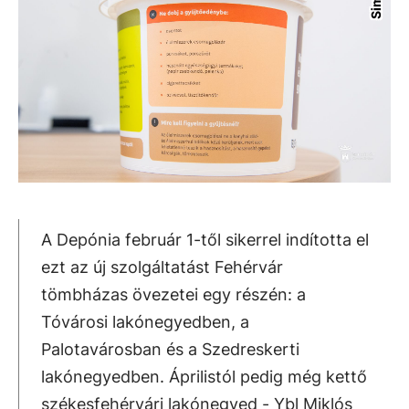
A Depónia február 1-től sikerrel indította el
ezt az új szolgáltatást Fehérvár
tömbházas övezetei egy részén: a
Tóvárosi lakónegyedben, a
Palotavárosban és a Szedreskerti
lakónegyedben. Áprilistól pedig még kettő
székesfehérvári lakónegyed - Ybl Miklós