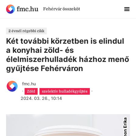
fmc.hu
Fehérvár összeköt
2 évnél régebbi cikk
Két további körzetben is elindul
a konyhai zöld- és
élelmiszerhulladék házhoz menő
gyűjtése Fehérváron
fmc.hu
·
·
Zöld
szelektív hulladékgyűjtés
2024. 03. 26., 10:14
Simon Erika