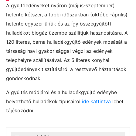
A gyűjtőedényeket nyáron (május-szeptember)
hetente kétszer, a többi időszakban (október-április)
hetente egyszer ürítik és az így összegyűjtött
hulladékot biogáz üzembe szállítjuk hasznosításra. A
120 literes, barna hulladékgyűjtő edények mosását a
társaság havi gyakorisággal végzi az edények
telephelyre szállításával. Az 5 literes konyhai
gyűjtőedények tisztításáról a résztvevő háztartások
gondoskodnak.
A gyűjtés módjáról és a hulladékgyűjtő edénybe
helyezhető hulladékok típusairól
ide kattintva
lehet
tájékozódni.