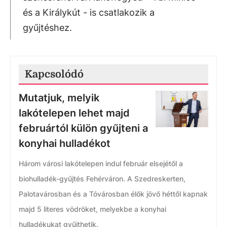
és a Királykút - is csatlakozik a
gyűjtéshez.
Kapcsolódó
Mutatjuk, melyik
lakótelepen lehet majd
februártól külön gyűjteni a
konyhai hulladékot
Három városi lakótelepen indul február elsejétől a
biohulladék-gyűjtés Fehérváron. A Szedreskerten,
Palotavárosban és a Tóvárosban élők jövő héttől kapnak
majd 5 literes vödröket, melyekbe a konyhai
hulladékukat gyűjthetik.