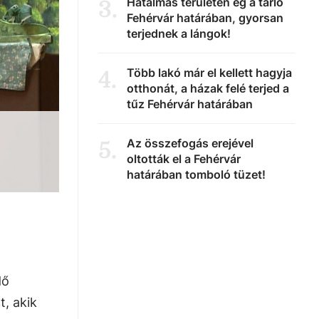
Hatalmas területen ég a tarló
3
.
Fehérvár határában, gyorsan
terjednek a lángok!
Több lakó már el kellett hagyja
4
.
otthonát, a házak felé terjed a
tűz Fehérvár határában
Az összefogás erejével
5
.
oltották el a Fehérvár
határában tomboló tüzet!
dő
t, akik