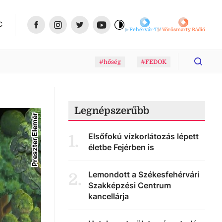
C
Fehérvár-TV
Vörösmarty Rádió
#hőség
#FEDOK
Legnépszerűbb
Preszter Elemér
Elsőfokú vízkorlátozás lépett
1
.
életbe Fejérben is
Lemondott a Székesfehérvári
2
.
Szakképzési Centrum
kancellárja