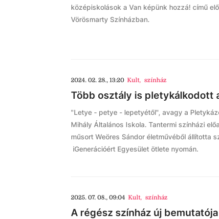
középiskolások a Van képünk hozzá! című elő
Vörösmarty Színházban.
2024. 02. 28., 13:20
Kult
,
színház
Több osztály is pletykálkodott
"Letye - petye - lepetyétől", avagy a Pletyk
Mihály Általános Iskola. Tantermi színházi elő
műsort Weöres Sándor életművéből állította s
iGenerációért Egyesület ötlete nyomán.
2025. 07. 08., 09:04
Kult
,
színház
A régész színház új bemutatója