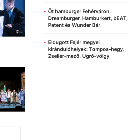
Öt hamburger Fehérváron:
Dreamburger, Hamburkert, bEAT,
Patent és Wunder Bár
Eldugott Fejér megyei
kirándulóhelyek: Tompos-hegy,
Zsellér-mező, Ugró-völgy