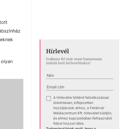
tott
ábszínház
yeknek
Hírlevél
Iratkozz fel már most hamarosan
 olyan
induló heti hírlevelünkre!
A Hírlevélre történő feliratkozással
✓
önkéntesen, kifejezetten
hozzájárulok ahhoz, a Fehérvár
Médiacentrum Kft. hírlevelet küldjön,
és ehhez kapcsolódóan felhasználói
fiókot hozzon létre.
Tudomásul bírok arról, hogy a