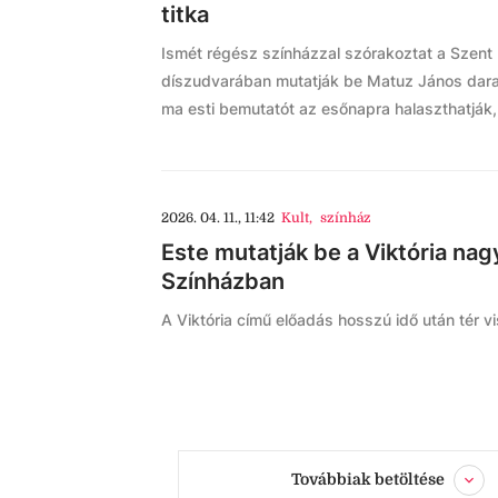
titka
Ismét régész színházzal szórakoztat a Szent 
díszudvarában mutatják be Matuz János dara
ma esti bemutatót az esőnapra halaszthatják,
2026. 04. 11., 11:42
Kult
,
színház
Este mutatják be a Viktória na
Színházban
A Viktória című előadás hosszú idő után tér v
Továbbiak betöltése