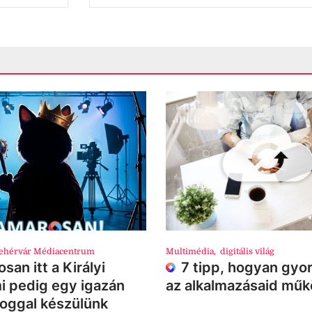
ehérvár Médiacentrum
Multimédia
,
digitális világ
san itt a Királyi
7 tipp, hogyan gyor
i pedig egy igazán
az alkalmazásaid mű
loggal készülünk