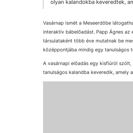
olyan kalandokba keveredtek, ame
Vasárnap ismét a Meseerdőbe látogathat
interaktív bábelőadást. Papp Ágnes az
társulataként több éve mutatnak be me
középpontjába mindig egy tanulságos tö
A vasárnapi előadás egy kisfiúról szól
tanulságos kalandba keveredik, amely a 