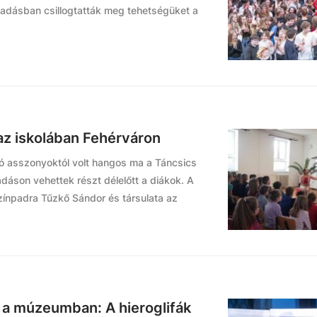
adásban csillogtatták meg tehetségüket a
 az iskolában Fehérváron
ázó asszonyoktól volt hangos ma a Táncsics
adáson vehettek részt délelőtt a diákok. A
zínpadra Tűzkő Sándor és társulata az
 a múzeumban: A hieroglifák