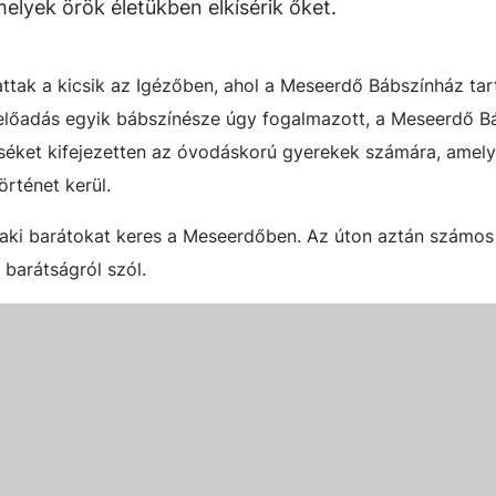
lyek örök életükben elkísérik őket.
tak a kicsik az Igézőben, ahol a Meseerdő Bábszínház tar
 előadás egyik bábszínésze úgy fogalmazott, a Meseerdő B
séket kifejezetten az óvodáskorú gyerekek számára, amel
rténet kerül.
t, aki barátokat keres a Meseerdőben. Az úton aztán számos
barátságról szól.