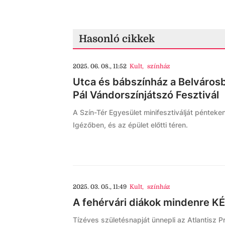
Hasonló cikkek
2025. 06. 08., 11:52
Kult
,
színház
Utca és bábszínház a Belvárosban
Pál Vándorszínjátszó Fesztivál
A Szín-Tér Egyesület minifesztiválját péntek
Igézőben, és az épület előtti téren.
2025. 03. 05., 11:49
Kult
,
színház
A fehérvári diákok mindenre K
Tízéves születésnapját ünnepli az Atlantisz 