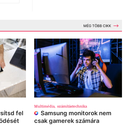
MÉG TÖBB CIKK
Multimédia
,
számítástechnika
sítsd fel
Samsung monitorok nem
ködését
csak gamerek számára