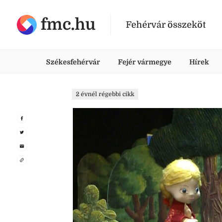
fmc.hu
Fehérvár összeköt
Székesfehérvár
Fejér vármegye
Hírek
2 évnél régebbi cikk