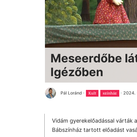
Meseerdőbe lát
Igézőben
Pál Loránd
·
·
2024. 
Kult
színház
Vidám gyerekelőadással várták a
Bábszínház tartott előadást vasár