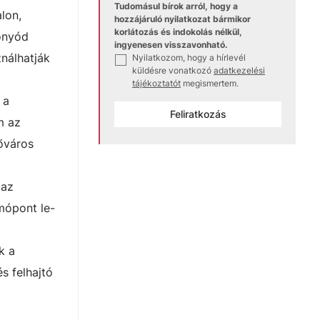
Tudomásul bírok arról, hogy a
lon,
hozzájáruló nyilatkozat bármikor
korlátozás és indokolás nélkül,
Fonyód
ingyenesen visszavonható.
nálhatják
Nyilatkozom, hogy a hírlevél
✓
küldésre vonatkozó
adatkezelési
tájékoztatót
megismertem.
 a
Feliratkozás
m az
őváros
 az
mópont le-
k a
s felhajtó