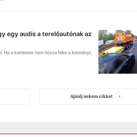
gy egy audis a terelőautónak az
l. Ha a kamionos nem húzza félre a kormányt,
Ajánlj nekem cikket