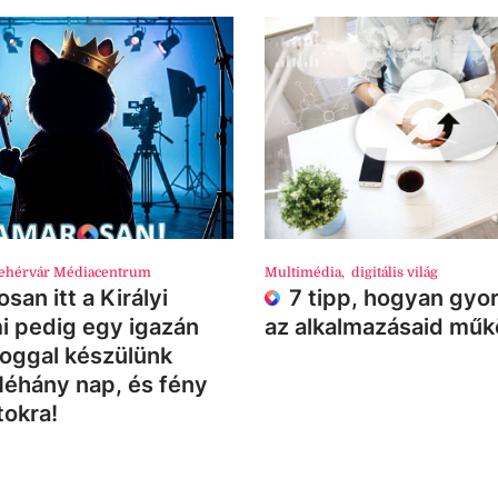
ehérvár Médiacentrum
Multimédia
,
digitális világ
san itt a Királyi
7 tipp, hogyan gyor
i pedig egy igazán
az alkalmazásaid mű
loggal készülünk
Néhány nap, és fény
tokra!