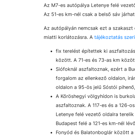
Az M7-es autópálya Letenye felé vezető
Az 51-es km-nél csak a belső sáv járhat
Az autópályán nemcsak ezt a szakaszt é
miatti korlátozásra. A
tájékoztatás szeri
fix terelést építettek ki aszfaltoz
között. A 71-es és 73-as km között 
Siófoknál aszfaltoznak, ezért a Bu
forgalom az ellenkező oldalon, ir
oldalon a 95-ös jelű Sóstói pihen
A Kőröshegyi völgyhídon is burkola
aszfaltoznak. A 117-es és a 126-os
Letenye felé vezető oldalra tereli
Budapest felé a 121-es km-nél lév
Fonyód és Balatonboglár között a B