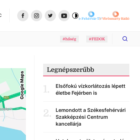
C
Fehérvár-TV
Vörösmarty Rádió
#hőség
#FEDOK
Legnépszerűbb
Google Maps
Elsőfokú vízkorlátozás lépett
1
.
életbe Fejérben is
Lemondott a Székesfehérvári
2
.
Szakképzési Centrum
kancellárja