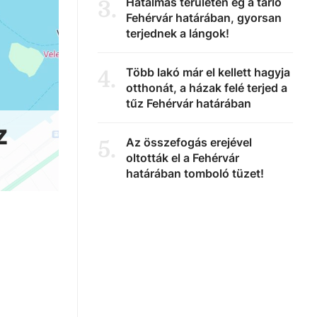
Hatalmas területen ég a tarló
3
.
Fehérvár határában, gyorsan
terjednek a lángok!
Több lakó már el kellett hagyja
4
.
otthonát, a házak felé terjed a
tűz Fehérvár határában
z
Az összefogás erejével
5
.
oltották el a Fehérvár
határában tomboló tüzet!