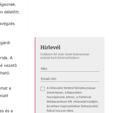
végeznek.
n délelőtt.
kavégzés
lgárdi
Hírlevél
Iratkozz fel már most hamarosan
rták. A
induló heti hírlevelünkre!
lé vezető
lható.
lmat a
A Hírlevélre történő feliratkozással
✓
önkéntesen, kifejezetten
miatt
hozzájárulok ahhoz, a Fehérvár
Médiacentrum Kft. hírlevelet küldjön,
és ehhez kapcsolódóan felhasználói
es és a
fiókot hozzon létre.