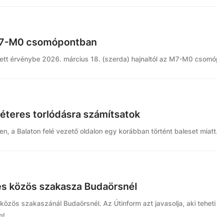
z M7-M0 csomópontban
lépett érvénybe 2026. március 18. (szerda) hajnaltól az M7-M0 csom
éteres torlódásra számítsatok
, a Balaton felé vezető oldalon egy korábban történt baleset miatt
-es közös szakasza Budaörsnél
közös szakaszánál Budaörsnél. Az Útinform azt javasolja, aki tehet
n!