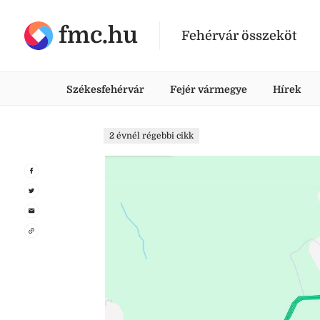
fmc.hu
Fehérvár összeköt
Székesfehérvár
Fejér vármegye
Hírek
2 évnél régebbi cikk