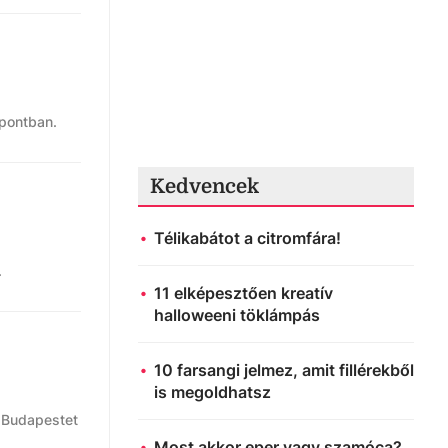
ópontban.
Kedvencek
Télikabátot a citromfára!
.
11 elképesztően kreatív
halloweeni töklámpás
10 farsangi jelmez, amit fillérekből
is megoldhatsz
i Budapestet
Most akkor eper vagy szamóca?