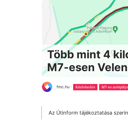
Több mint 4 ki
M7-esen Velen
fmc.hu
·
Közlekedés
M7-es autópály
Az Útinform tájékoztatása szeri