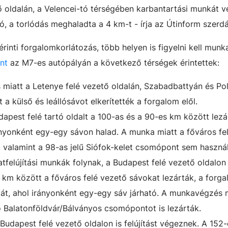
 oldalán, a Velencei-tó térségében karbantartási munkát 
ó, a torlódás meghaladta a 4 km-t - írja az Útinform szerdá
rinti forgalomkorlátozás, több helyen is figyelni kell mun
nt
az M7-es autópályán a következő térségek érintettek:
ás miatt a Letenye felé vezető oldalán, Szabadbattyán és Po
a külső és leállósávot elkerítették a forgalom elől.
dapest felé tartó oldalt a 100-as és a 90-es km között lezá
ányonként egy-egy sávon halad. A munka miatt a főváros fe
ő, valamint a 98-as jelű Siófok-kelet csomópont sem haszná
tfelújítási munkák folynak, a Budapest felé vezető oldalon
 km között a főváros felé vezető sávokat lezárták, a forga
k át, ahol irányonként egy-egy sáv járható. A munkavégzés 
ő Balatonföldvár/Bálványos csomópontot is lezárták.
udapest felé vezető oldalon is felújítást végeznek. A 152-