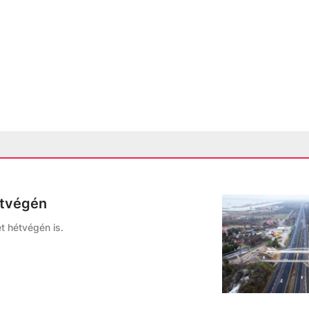
étvégén
ét hétvégén is.