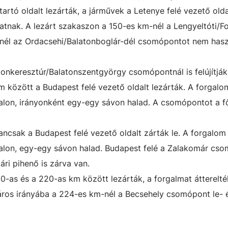
artó oldalt lezárták, a járművek a Letenye felé vezető olda
atnak. A lezárt szakaszon a 150-es km-nél a Lengyeltóti/
-nél az Ordacsehi/Balatonboglár-dél csomópontot nem hasz
tonkeresztúr/Balatonszentgyörgy csomópontnál is felújítják
m között a Budapest felé vezető oldalt lezárták. A forgalo
dalon, irányonként egy-egy sávon halad. A csomópontot a f
ncsak a Budapest felé vezető oldalt zárták le. A forgalom
dalon, egy-egy sávon halad. Budapest felé a Zalakomár cso
ári pihenő is zárva van.
0-as és a 220-as km között lezárták, a forgalmat átterelté
város irányába a 224-es km-nél a Becsehely csomópont le- é