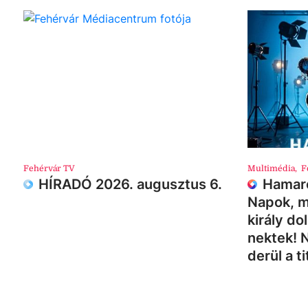
Fehérvár TV
Multimédia
,
F
HÍRADÓ 2026. augusztus 6.
Hamaro
Napok, m
király do
nektek! 
derül a ti