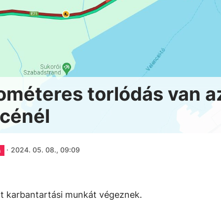
lométeres torlódás van a
cénél
·
2024. 05. 08., 09:09
a
nt karbantartási munkát végeznek.