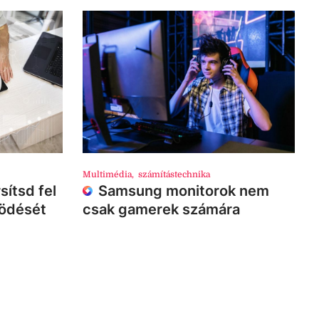
Multimédia
,
számítástechnika
sítsd fel
Samsung monitorok nem
ködését
csak gamerek számára