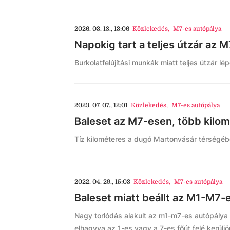
2026. 03. 18., 13:06
Közlekedés
,
M7-es autópálya
Napokig tart a teljes útzár a
Burkolatfelújítási munkák miatt teljes útzár 
2023. 07. 07., 12:01
Közlekedés
,
M7-es autópálya
Baleset az M7-esen, több kilom
Tíz kilométeres a dugó Martonvásár térségében
2022. 04. 29., 15:03
Közlekedés
,
M7-es autópálya
Baleset miatt beállt az M1-M7
Nagy torlódás alakult az m1-m7-es autópálya 
elhagyva az 1-es vagy a 7-es főút felé kerüljö