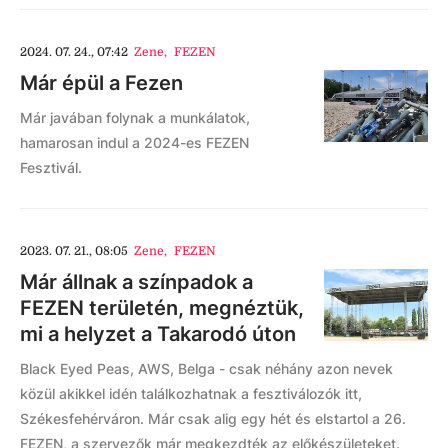
2024. 07. 24., 07:42
Zene
,
FEZEN
Már épül a Fezen
Már javában folynak a munkálatok,
hamarosan indul a 2024-es FEZEN
Fesztivál.
2023. 07. 21., 08:05
Zene
,
FEZEN
Már állnak a színpadok a
FEZEN területén, megnéztük,
mi a helyzet a Takarodó úton
Black Eyed Peas, AWS, Belga - csak néhány azon nevek
közül akikkel idén találkozhatnak a fesztiválozók itt,
Székesfehérváron. Már csak alig egy hét és elstartol a 26.
FEZEN, a szervezők már megkezdték az előkészületeket.