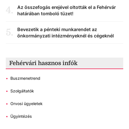
Az összefogás erejével oltották el a Fehérvár
4
.
határában tomboló tüzet!
Bevezetik a pénteki munkarendet az
5
.
önkormányzati intézményeknél és cégeknél
Fehérvári hasznos infók
•
Buszmenetrend
•
Szolgáltatók
•
Orvosi ügyeletek
•
Ügyintézés