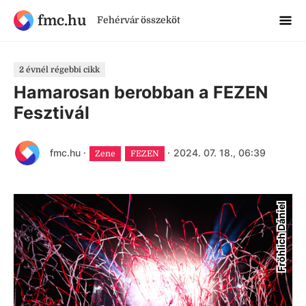
fmc.hu
Fehérvár összeköt
2 évnél régebbi cikk
Hamarosan berobban a FEZEN
Fesztivál
fmc.hu
·
·
2024. 07. 18., 06:39
Zene
FEZEN
Fröhlich Dániel