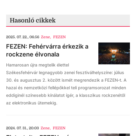
Hasonló cikkek
2025. 07. 22., 06:56
Zene
,
FEZEN
FEZEN: Fehérvárra érkezik a
rockzene élvonala
Hamarosan újra megtelik élettel
Székesfehérvár legnagyobb zenei fesztiválhelyszíne: július
30. és augusztus 2. között ismét megrendezik a FEZEN-t. A
hazai és nemzetközi fellépőkkel teli programsorozat minden
eddiginél színesebb kínálatot ígér, a klasszikus rockzenétől
az elektronikus ütemekig.
2024. 07. 31., 20:03
Zene
,
FEZEN