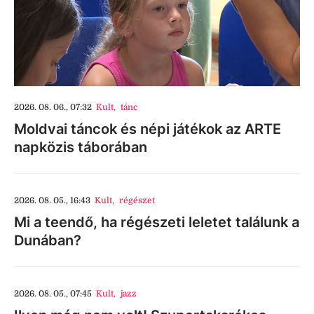
2026. 08. 06., 07:32
Kult
,
tánc
Moldvai táncok és népi játékok az ARTE
napközis táborában
2026. 08. 05., 16:43
Kult
,
régészet
Mi a teendő, ha régészeti leletet találunk a
Dunában?
2026. 08. 05., 07:45
Kult
,
jazz