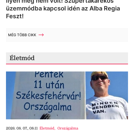
Ilyen még nem volt! Szupertakarékos
üzemmódba kapcsol idén az Alba Regia
Feszt!
MÉG TÖBB CIKK
Életmód
2026. 08. 07., 08:11
Életmód
,
Országalma