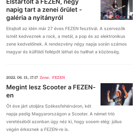
Elstartolt a FEZEN, négy
napig tart a zenei őrület -
galéria a nyitányról
Elrajtolt az idén már 27 éves FEZEN fesztivál. A szervezők
ismét kedveznek a rock, a metál, a pop és az elektronikus
zene kedvelőinek. A rendezvény négy napja során számos
magyar és külföldi fellépőt láthat és hallhat a közönség.
2022. 06. 13., 17:17
Zene
,
FEZEN
Megint lesz Scooter a FEZEN-
en
Öt éve járt utoljára Székesfehérváron, két
napja pedig Magyarországon a Scooter. A német trió
veretéséből azonban úgy néz ki, hogy sosem elég: július
végén érkeznek a FEZEN-re is.