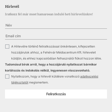
Hírlevél
Iratkozz fel már most hamarosan induló heti hírlevelünkre!
✓
A Hírlevélre történő feliratkozással önkéntesen, kifejezetten
hozzájárulok ahhoz, a Fehérvár Médiacentrum Kft. hírlevelet
küldjön, és ehhez kapcsolódóan felhasználói fiókot hozzon létre.
Tudomásul bírok arról, hogy a hozzájáruló nyilatkozat bármikor
korlátozás és indokolás nélkül, ingyenesen visszavonható.
✓
Nyilatkozom, hogy a hírlevél küldésre vonatkozó
adatkezelési
tájékoztatót
megismertem.
Feliratkozás