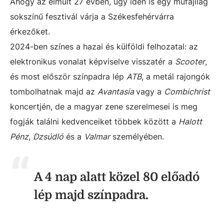
Ahogy az elmúlt 27 évben, úgy idén is egy műfajilag
sokszínű fesztivál várja a Székesfehérvárra
érkezőket.
2024-ben színes a hazai és külföldi felhozatal: az
elektronikus vonalat képviselve visszatér a
Scooter
,
és most először színpadra lép
ATB
, a metál rajongók
tombolhatnak majd az
Avantasia
vagy a
Combichrist
koncertjén, de a magyar zene szerelmesei is meg
fogják találni kedvenceiket többek között a
Halott
Pénz
,
Dzsúdló
és a
Valmar
személyében.
A 4 nap alatt közel 80 előadó
lép majd színpadra.