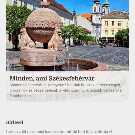
Minden, ami Székesfehérvár
Mindened Fehérvár és környéke? Nekünk is. Hírek, érdekességek,
programok és beszélgetések a világ szerintünk legjobb városáról a
Facebookon.
Hírlevél
Iratkozz fel már most hamarosan induló heti hírlevelünkre!