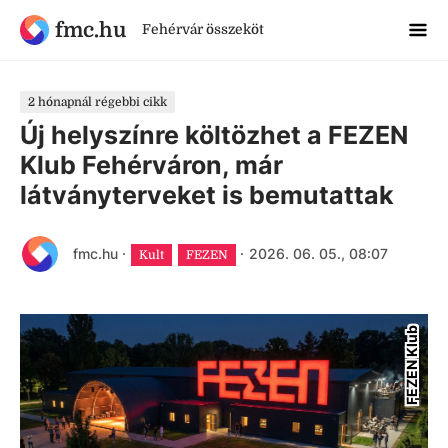
fmc.hu
Fehérvár összeköt
2 hónapnál régebbi cikk
Új helyszínre költözhet a FEZEN
Klub Fehérváron, már
látványterveket is bemutattak
fmc.hu
·
·
2026. 06. 05., 08:07
Kult
FEZEN
FEZEN Klub