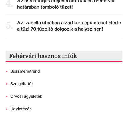
Az összefogás erejével oltották el a Fehérvár
4
.
határában tomboló tüzet!
Az Izabella utcában a zártkerti épületeket elérte
5
.
a tűz! 70 tűzoltó dolgozik a helyszínen!
Fehérvári hasznos infók
•
Buszmenetrend
•
Szolgáltatók
•
Orvosi ügyeletek
•
Ügyintézés