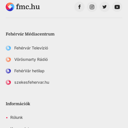
fmc.hu
Fehérvár Médiacentrum
Fehérvár Televízió
Vörösmarty Rádió
FehérVár hetilap
szekesfehervar.hu
Információk
•
Rólunk