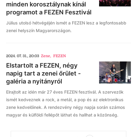
minden korosztálynak kínál
programot a FEZEN Fesztivál
Július utolsó hétvégéjén ismét a FEZEN lesz a legfontosabb
zenei helyszín Magyarországon.
2024. 07. 31., 20:03
Zene
,
FEZEN
Elstartolt a FEZEN, négy
napig tart a zenei őrület -
galéria a nyitányról
Elrajtolt az idén már 27 éves FEZEN fesztivál. A szervezők
ismét kedveznek a rock, a metál, a pop és az elektronikus
zene kedvelőinek. A rendezvény négy napja során számos
magyar és külföldi fellépőt láthat és hallhat a közönség.