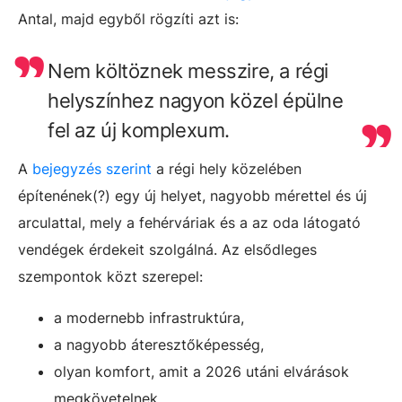
Antal, majd egyből rögzíti azt is:
Nem költöznek messzire, a régi
helyszínhez nagyon közel épülne
fel az új komplexum.
A
bejegyzés szerint
a régi hely közelében
építenének(?) egy új helyet, nagyobb mérettel és új
arculattal, mely a fehérváriak és a az oda látogató
vendégek érdekeit szolgálná. Az elsődleges
szempontok közt szerepel:
a modernebb infrastruktúra,
a nagyobb áteresztőképesség,
olyan komfort, amit a 2026 utáni elvárások
megkövetelnek,