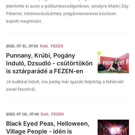
jelentette ki azon a pódiumbeszélgetésen, amelyre Márki-Zay
Péterrel, Hódmezővásárhely polgármesterével közösen
kapott meghívást.
2025. 07. 31., 07:33
Fotó
,
FEZEN
Punnany, Krúbi, Pogány
Induló, Dzsudló - csütörtökön
is sztárparádé a FEZEN-en
Jó bulikkal indult, ma pedig már igazán felpörög a fehérvári
zenei fesztivál.
2023. 07. 02., 07:46
Kult
,
FEZEN
Black Eyed Peas, Helloween,
Village People - idén is