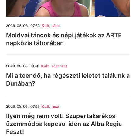
2026. 08. 06., 07:32
Kult
,
tánc
Moldvai táncok és népi játékok az ARTE
napközis táborában
2026. 08. 05., 16:43
Kult
,
régészet
Mi a teendő, ha régészeti leletet találunk a
Dunában?
2026. 08. 05., 07:45
Kult
,
jazz
Ilyen még nem volt! Szupertakarékos
üzemmódba kapcsol idén az Alba Regia
Feszt!