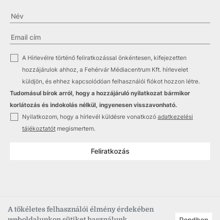
✓
A Hírlevélre történő feliratkozással önkéntesen, kifejezetten
hozzájárulok ahhoz, a Fehérvár Médiacentrum Kft. hírlevelet
küldjön, és ehhez kapcsolódóan felhasználói fiókot hozzon létre.
Tudomásul bírok arról, hogy a hozzájáruló nyilatkozat bármikor
korlátozás és indokolás nélkül, ingyenesen visszavonható.
✓
Nyilatkozom, hogy a hírlevél küldésre vonatkozó
adatkezelési
tájékoztatót
megismertem.
Feliratkozás
A tökéletes felhasználói élmény érdekében
weboldalunkon sütiket használunk.
Rendben