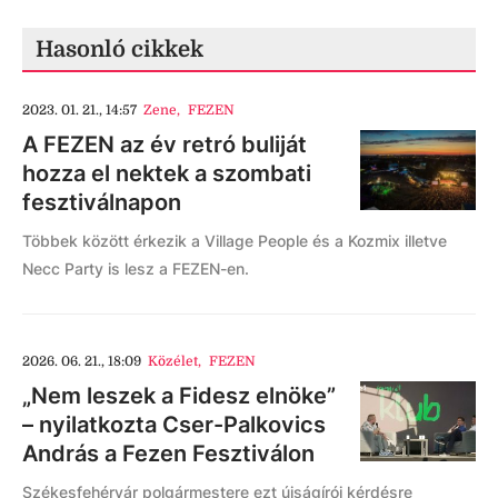
Hasonló cikkek
2023. 01. 21., 14:57
Zene
,
FEZEN
A FEZEN az év retró buliját
hozza el nektek a szombati
fesztiválnapon
Többek között érkezik a Village People és a Kozmix illetve
Necc Party is lesz a FEZEN-en.
2026. 06. 21., 18:09
Közélet
,
FEZEN
„Nem leszek a Fidesz elnöke”
– nyilatkozta Cser-Palkovics
András a Fezen Fesztiválon
Székesfehérvár polgármestere ezt újságírói kérdésre