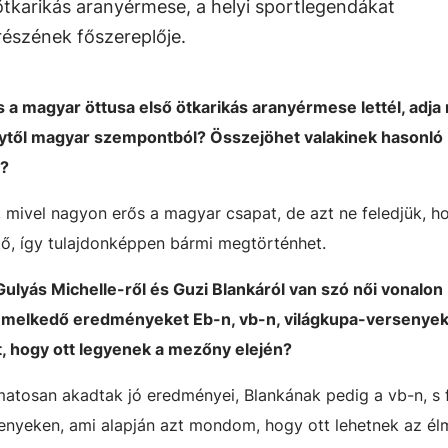
ötkarikás aranyérmese, a helyi sportlegendákat
részének főszereplője.
 a magyar öttusa első ötkarikás aranyérmese lettél, adja
enytől magyar szempontból? Összejöhet valakinek hasonló
n?
n, mivel nagyon erős a magyar csapat, de azt ne feledjük, 
, így tulajdonképpen bármi megtörténhet.
 Gulyás Michelle-ről és Guzi Blankáról van szó női vonalon
iemelkedő eredményeket Eb-n, vb-n, világkupa-versenyek
, hogy ott legyenek a mezőny elején?
matosan akadtak jó eredményei, Blankának pedig a vb-n, s 
rsenyeken, ami alapján azt mondom, hogy ott lehetnek az 