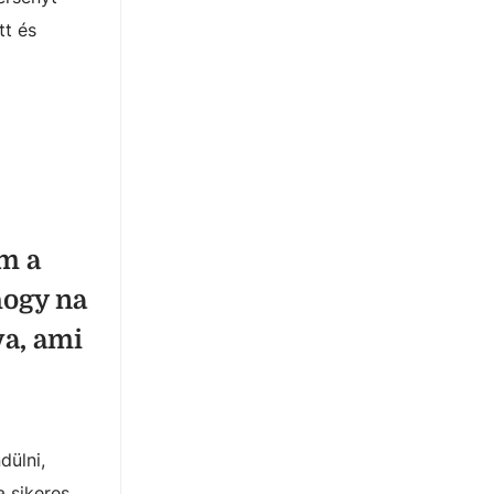
tt és
om a
 hogy na
va, ami
dülni,
a sikeres