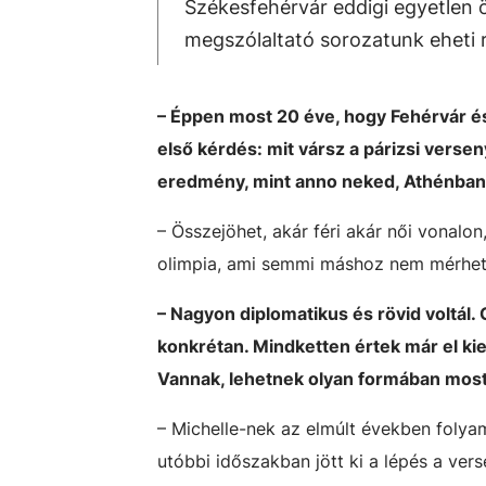
Székesfehérvár eddigi egyetlen 
megszólaltató sorozatunk eheti 
– Éppen most 20 éve, hogy Fehérvár és
első kérdés: mit vársz a párizsi vers
eredmény, mint anno neked, Athénba
– Összejöhet, akár féri akár női vonalo
olimpia, ami semmi máshoz nem mérhető
– Nagyon diplomatikus és rövid voltál.
konkrétan. Mindketten értek már el k
Vannak, lehetnek olyan formában most
– Michelle-nek az elmúlt években folya
utóbbi időszakban jött ki a lépés a ve