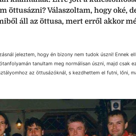
m öttusázni? Válaszoltam, hogy oké, d
miből áll az öttusa, mert erről akkor m
zásnál jeleztem, hogy én bizony nem tudok úszni! Ennek el
ótanfolyamán tanultam meg normálisan úszni, majd csak e
ztályomhoz az öttusázóknál, s kezdhettem el futni, lőni, 