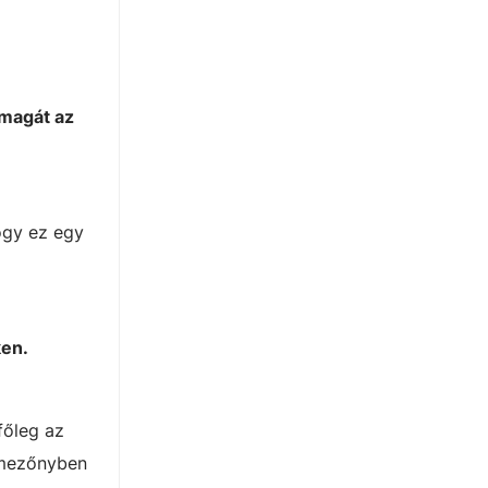
 magát az
hogy ez egy
en.
főleg az
élmezőnyben