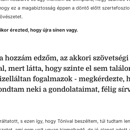
gy ez a magabiztosság éppen a döntő előtt szertefoszlo
övészetet.
ikor érezted, hogy újra sínen vagy.
da hozzám edzőm, az akkori szövetségi
l, mert látta, hogy szinte el sem talál
en cizelláltan fogalmazok - megkérdezte,
ndtam neki a gondolataimat, félig sír
ltatott, s ezen így, hogy Tónival beszéltem, túl tudtam len
zetet, ami nem volt ugyan kiemelkedő, de jó alapot adott 