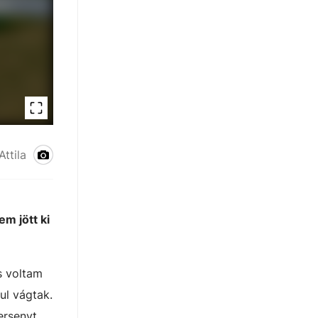
ttila
m jött ki
s voltam
ul vágtak.
ersenyt