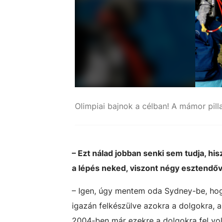
Olimpiai bajnok a célban! A mámor pil
– Ezt nálad jobban senki sem tudja, hi
a lépés neked, viszont négy esztendő
– Igen, úgy mentem oda Sydney-be, hogy
igazán felkészülve azokra a dolgokra, 
2004-ben már ezekre a dolgokra fel vo