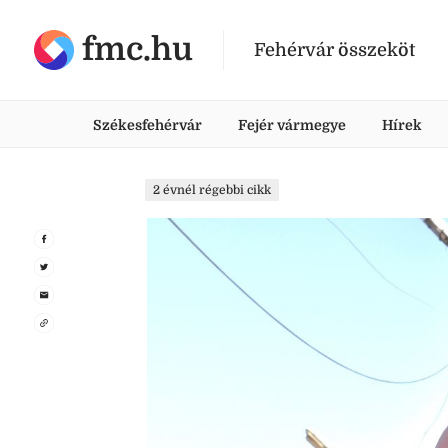
fmc.hu
Fehérvár összeköt
Székesfehérvár
Fejér vármegye
Hírek
2 évnél régebbi cikk