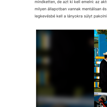
mindketten, de azt ki kell emelni: az ak
milyen állapotban vannak mentálisan és f
legkevésbé kell a lányokra súlyt pakolni