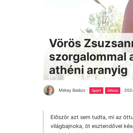
Vörös Zsuzsann
szorgalommal a
athéni aranyig
Mátay Balázs
·
·
2024
Sport
öttusa
Először azt sem tudta, mi az ött
világbajnoka, öt esztendővel kés