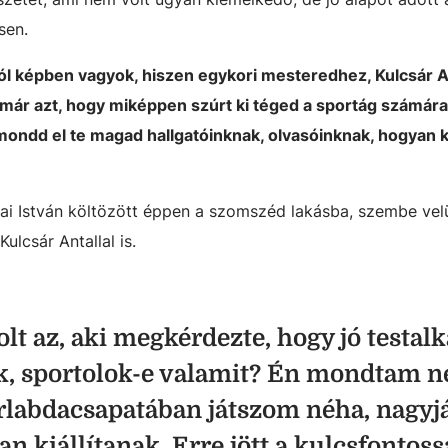
sen.
jól képben vagyok, hiszen egykori mesteredhez, Kulcsár A
am már azt, hogy miképpen szúrt ki téged a sportág számára
mondd el te magad hallgatóinknak, olvasóinknak, hogyan k
ai István költözött éppen a szomszéd lakásba, szembe velü
ulcsár Antallal is.
olt az, aki megkérdezte, hogy jó testalk
k, sportolok-e valamit? Én mondtam ne
rlabdacsapatában játszom néha, nagyjá
an kiállítanak. Erre jött a kulcsfontos