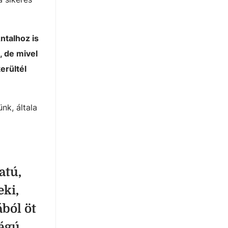
ntalhoz is
, de mivel
erültél
nk, általa
atú,
ki,
ból öt
ságú