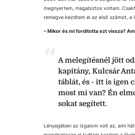
megnyertem, magabiztos voltam. Csakho
remegve kezdtem el az első számot, a l
– Mikor és mi fordította ezt vissza? Am
A melegítésnél jött o
kapitány, Kulcsár Anta
táblát, és - itt is ig
most mi van? Én elmo
sokat segített.
Lényegében az izgalom volt az, ami hátrá
magabiztosan el tudtam kezdeni a lövés