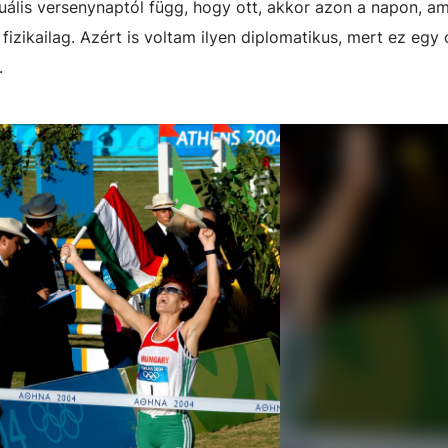
tuális versenynaptól függ, hogy ott, akkor azon a napon, ami
izikailag. Azért is voltam ilyen diplomatikus, mert ez egy 
.