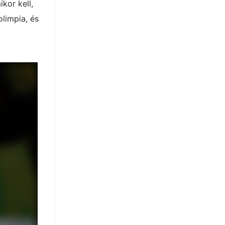
kor kell,
olimpia, és