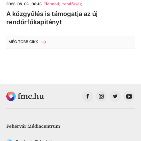
2026. 08. 02., 06:46
Életmód
,
rendőrség
A közgyűlés is támogatja az új
rendőrfőkapitányt
MÉG TÖBB CIKK
fmc.hu
Fehérvár Médiacentrum