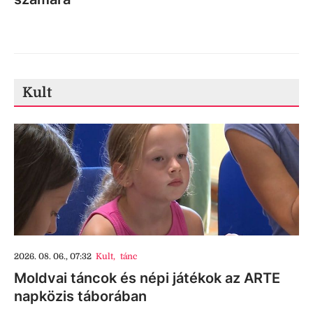
Kult
2026. 08. 06., 07:32
Kult
,
tánc
Moldvai táncok és népi játékok az ARTE
napközis táborában