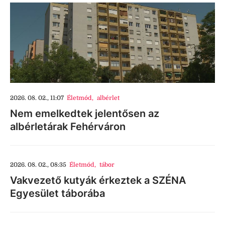
2026. 08. 02., 11:07
Életmód
,
albérlet
Nem emelkedtek jelentősen az
albérletárak Fehérváron
2026. 08. 02., 08:35
Életmód
,
tábor
Vakvezető kutyák érkeztek a SZÉNA
Egyesület táborába