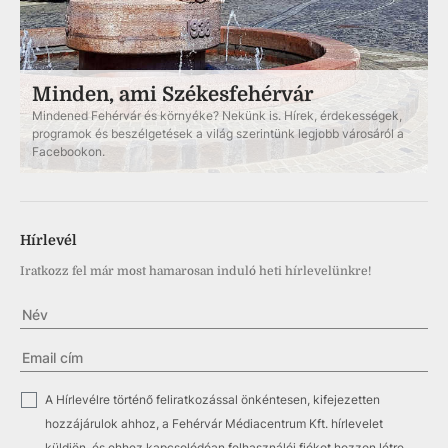
Minden, ami Székesfehérvár
Mindened Fehérvár és környéke? Nekünk is. Hírek, érdekességek,
programok és beszélgetések a világ szerintünk legjobb városáról a
Facebookon.
Hírlevél
Iratkozz fel már most hamarosan induló heti hírlevelünkre!
✓
A Hírlevélre történő feliratkozással önkéntesen, kifejezetten
hozzájárulok ahhoz, a Fehérvár Médiacentrum Kft. hírlevelet
küldjön, és ehhez kapcsolódóan felhasználói fiókot hozzon létre.