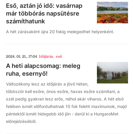
Eső, aztán jó idő: vasárnap
már többórás napsütésre
számíthatunk
A hét zárásaként újra 20 fokig melegedhet helyenként.
2024. 01. 21., 17:04
Időjárás
,
eső
A heti alapcsomag: meleg
ruha, esernyő!
Változékony lesz az időjárás a jövő héten,
többször kell esőre, ónos esőre, havas esőre számítani, a
szél pedig gyakran lesz erős, néhol akár viharos. A hét első
felében ismét előfordulhatnak 10 fok feletti maximumok, majd
péntektől ismét hidegebb idő jön - derül ki a HungaroMet
előrejelzéséből.