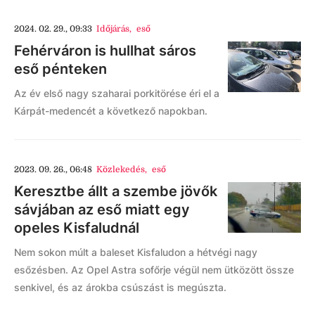
2024. 02. 29., 09:33
Időjárás
,
eső
Fehérváron is hullhat sáros
eső pénteken
Az év első nagy szaharai porkitörése éri el a
Kárpát-medencét a következő napokban.
2023. 09. 26., 06:48
Közlekedés
,
eső
Keresztbe állt a szembe jövők
sávjában az eső miatt egy
opeles Kisfaludnál
Nem sokon múlt a baleset Kisfaludon a hétvégi nagy
esőzésben. Az Opel Astra sofőrje végül nem ütközött össze
senkivel, és az árokba csúszást is megúszta.