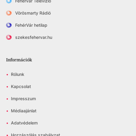
Fehérvár Televízió
Vörösmarty Rádió
FehérVár hetilap
szekesfehervar.hu
Információk
•
Rólunk
•
Kapcsolat
•
Impresszum
•
Médiaajánlat
•
Adatvédelem
•
Hozzászólás szabályzat