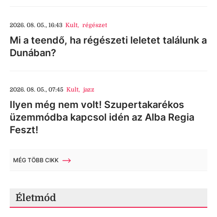
2026. 08. 05., 16:43
Kult
,
régészet
Mi a teendő, ha régészeti leletet találunk a
Dunában?
2026. 08. 05., 07:45
Kult
,
jazz
Ilyen még nem volt! Szupertakarékos
üzemmódba kapcsol idén az Alba Regia
Feszt!
MÉG TÖBB CIKK
Életmód