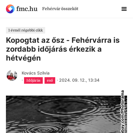
fmc.hu
Fehérvár összeköt
1 évnél régebbi cikk
Kopogtat az ősz - Fehérvárra is
zordabb időjárás érkezik a
hétvégén
Kovács Szilvia
·
·
2024. 09. 12., 13:34
Időjárás
eső
pixabay.com/Photorama