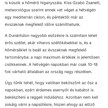
is kúszik a hőmérő higanyszála. Kiss-Szabó Zsanett,
meteorológus szerint ennek vet véget a hétvégén
egy mediterrán ciklon, és péntektől már az
évszaknak megfelelő időre számíthatunk.
A Dunántúlon nagyobb esőzésre is számítani lehet
erős széllel, akár viharos széllökésekkel is, és a
hőmérséklet is beáll az évszaknak megfelelő
tartományba: a napi maximum értékek is jelentősen
csökkennek. A hétvégén napokban már csak 10-18
fok várható általában az ország nagy részében.
Úgy tűnik tehát, hogy valóban beköszönt az ősz a
napokban, ezért érdemes esernyőt és kabátot is
bekészíteni a reggeli induláshoz. Azonban nem kell
sokáig várni a napsütésre, hiszen ahogy az előző