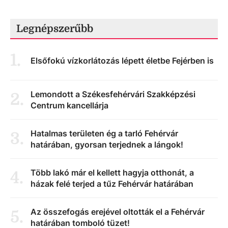
Legnépszerűbb
1
.
Elsőfokú vízkorlátozás lépett életbe Fejérben is
Lemondott a Székesfehérvári Szakképzési
2
.
Centrum kancellárja
Hatalmas területen ég a tarló Fehérvár
3
.
határában, gyorsan terjednek a lángok!
Több lakó már el kellett hagyja otthonát, a
4
.
házak felé terjed a tűz Fehérvár határában
Az összefogás erejével oltották el a Fehérvár
5
.
határában tomboló tüzet!