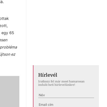
a.
ottak
zott,
z egy 65
jesen
n probléma
újtson ez
Hírlevél
Iratkozz fel már most hamarosan
induló heti hírlevelünkre!