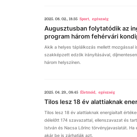
2025. 08. 02., 18:35
Sport
,
egészség
Augusztusban folytatódik az i
program három fehérvári kond
Akik a helyes táplálkozás mellett mozgással 
szakképzett edzők irányításával, díjmentesen
három helyszínen.
2025. 04. 29., 08:45
Életmód
,
egészség
Tilos lesz 18 év alattiaknak ener
Tilos lesz 18 év alattiaknak energiaitalt értéke
délelőtt 174 szavazattal, ellenszavazat és ta
István és Nacsa Lőrinc törvényjavaslatát. Ha e
akár be is zárhatják azt.