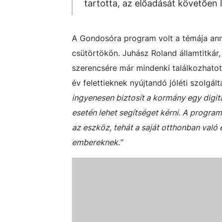
tartotta, az előadását követően l
A Gondosóra program volt a témája ann
csütörtökön. Juhász Roland államtitkár
szerencsére már mindenki találkozhato
év felettieknek nyújtandó jóléti szolgál
ingyenesen biztosít a kormány egy digit
esetén lehet segítséget kérni. A program
az eszköz, tehát a saját otthonban való 
embereknek.”