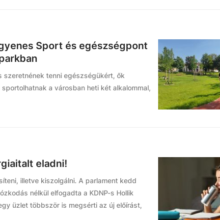
ngyenes Sport és egészségpont
iparkban
is szeretnének tenni egészségükért, ők
 sportolhatnak a városban heti két alkalommal,
giaitalt eladni!
síteni, illetve kiszolgálni. A parlament kedd
rtózkodás nélkül elfogadta a KDNP-s Hollik
gy üzlet többször is megsérti az új előírást,