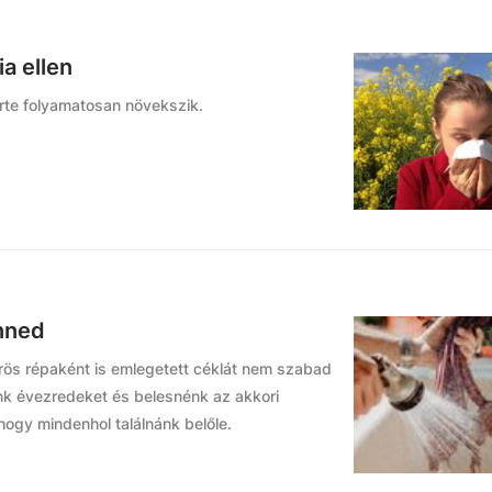
a ellen
rte folyamatosan növekszik.
enned
vörös répaként is emlegetett céklát nem szabad
nk évezredeket és belesnénk az akkori
gy mindenhol találnánk belőle.