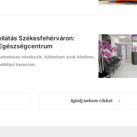
látás Székesfehérváron:
 Egészségcentrum
lyamatosan növekszik, különösen azok körében,
ellátást keresnek.
Ajánlj nekem cikket