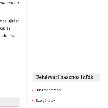
gítséget a
as újítást
kik az
gondosórán
Fehérvári hasznos infók
•
Buszmenetrend
•
Szolgáltatók