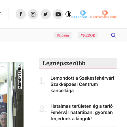
C
Fehérvár-TV
Vörösmarty Rádió
#hőség
#FEDOK
Legnépszerűbb
Maráczi Lilla
Lemondott a Székesfehérvári
1
.
Szakképzési Centrum
kancellárja
Hatalmas területen ég a tarló
2
.
Fehérvár határában, gyorsan
terjednek a lángok!