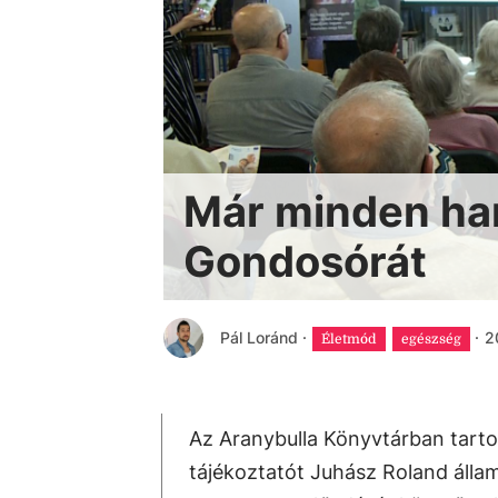
Már minden ha
Gondosórát
Pál Loránd
·
·
2
Életmód
egészség
Az Aranybulla Könyvtárban tarto
tájékoztatót Juhász Roland állam