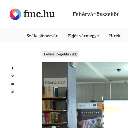
fmc.hu
Fehérvár összeköt
Székesfehérvár
Fejér vármegye
Hírek
1 évnél régebbi cikk