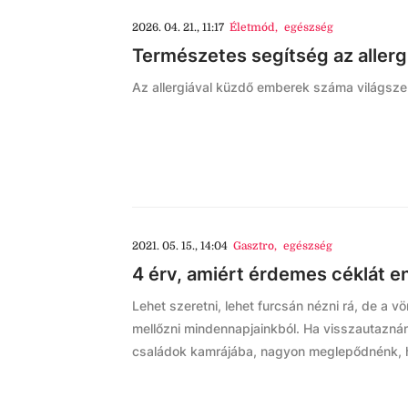
2026. 04. 21., 11:17
Életmód
,
egészség
Természetes segítség az allergi
Az allergiával küzdő emberek száma világsze
2021. 05. 15., 14:04
Gasztro
,
egészség
4 érv, amiért érdemes céklát 
Lehet szeretni, lehet furcsán nézni rá, de a 
mellőzni mindennapjainkból. Ha visszautazná
családok kamrájába, nagyon meglepődnénk, ho