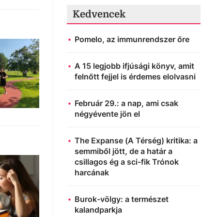
Kedvencek
Pomelo, az immunrendszer őre
A 15 legjobb ifjúsági könyv, amit
felnőtt fejjel is érdemes elolvasni
Február 29.: a nap, ami csak
négyévente jön el
The Expanse (A Térség) kritika: a
semmiből jött, de a határ a
csillagos ég a sci-fik Trónok
harcának
Burok-völgy: a természet
kalandparkja