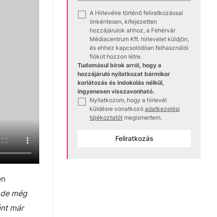
A Hírlevélre történő feliratkozással
✓
önkéntesen, kifejezetten
hozzájárulok ahhoz, a Fehérvár
Médiacentrum Kft. hírlevelet küldjön,
és ehhez kapcsolódóan felhasználói
fiókot hozzon létre.
Tudomásul bírok arról, hogy a
hozzájáruló nyilatkozat bármikor
korlátozás és indokolás nélkül,
ingyenesen visszavonható.
Nyilatkozom, hogy a hírlevél
✓
küldésre vonatkozó
adatkezelési
tájékoztatót
megismertem.
Feliratkozás
en
, de még
ént már