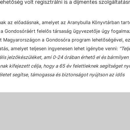
ehetőség volt regisztrálni is a díjmentes szolgáltatásr
ak az előadásnak, amelyet az Aranybulla Könyvtárban tart
, a Gondosóráért felelős társaság ügyvezetője úgy fogalma
tt Magyarországon a Gondosóra program lehetőségével, e
tatás, amelyet teljesen ingyenesen lehet igénybe venni:
“Tel
ális jelzőkészüléket, ami 0-24 órában érhető el és bármilye
nak kifejezett célja, hogy a 65 év felettieknek segítséget ny
életet segítse, támogassa és biztonságot nyújtson az idős