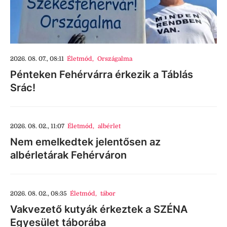
2026. 08. 07., 08:11
Életmód
,
Országalma
Pénteken Fehérvárra érkezik a Táblás
Srác!
2026. 08. 02., 11:07
Életmód
,
albérlet
Nem emelkedtek jelentősen az
albérletárak Fehérváron
2026. 08. 02., 08:35
Életmód
,
tábor
Vakvezető kutyák érkeztek a SZÉNA
Egyesület táborába