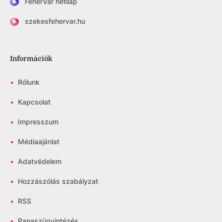
FehérVár hetilap
szekesfehervar.hu
Információk
•
Rólunk
•
Kapcsolat
•
Impresszum
•
Médiaajánlat
•
Adatvédelem
•
Hozzászólás szabályzat
•
RSS
•
Panaszügyintézés