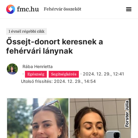
fmc.hu
Fehérvár összeköt
1 évnél régebbi cikk
Őssejt-donort keresnek a
fehérvári lánynak
Rába Henrietta
·
·
2024. 12. 29., 12:41
Egészség
Segítségkérés
Utolsó frissítés: 2024. 12. 29., 14:54
Forster Júlia