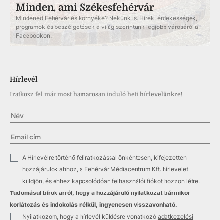
Minden, ami Székesfehérvár
Mindened Fehérvár és környéke? Nekünk is. Hírek, érdekességek,
programok és beszélgetések a világ szerintünk legjobb városáról a
Facebookon.
Hírlevél
Iratkozz fel már most hamarosan induló heti hírlevelünkre!
✓
A Hírlevélre történő feliratkozással önkéntesen, kifejezetten
hozzájárulok ahhoz, a Fehérvár Médiacentrum Kft. hírlevelet
küldjön, és ehhez kapcsolódóan felhasználói fiókot hozzon létre.
Tudomásul bírok arról, hogy a hozzájáruló nyilatkozat bármikor
korlátozás és indokolás nélkül, ingyenesen visszavonható.
✓
Nyilatkozom, hogy a hírlevél küldésre vonatkozó
adatkezelési