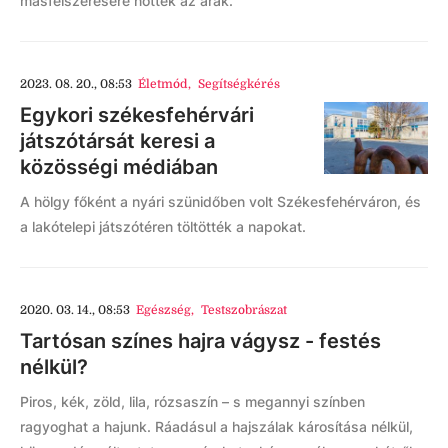
másfélszeresére nőttek az árak.
2023. 08. 20., 08:53
Életmód
,
Segítségkérés
Egykori székesfehérvári
játszótársát keresi a
közösségi médiában
A hölgy főként a nyári szünidőben volt Székesfehérváron, és
a lakótelepi játszótéren töltötték a napokat.
2020. 03. 14., 08:53
Egészség
,
Testszobrászat
Tartósan színes hajra vágysz - festés
nélkül?
Piros, kék, zöld, lila, rózsaszín – s megannyi színben
ragyoghat a hajunk. Ráadásul a hajszálak károsítása nélkül,