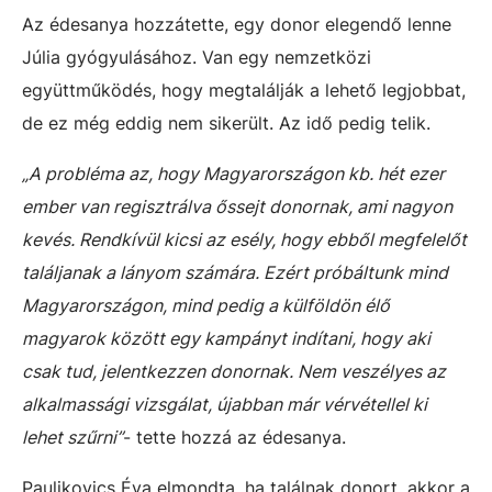
Az édesanya hozzátette, egy donor elegendő lenne
Júlia gyógyulásához. Van egy nemzetközi
együttműködés, hogy megtalálják a lehető legjobbat,
de ez még eddig nem sikerült. Az idő pedig telik.
„A probléma az, hogy Magyarországon kb. hét ezer
ember van regisztrálva őssejt donornak, ami nagyon
kevés. Rendkívül kicsi az esély, hogy ebből megfelelőt
találjanak a lányom számára. Ezért próbáltunk mind
Magyarországon, mind pedig a külföldön élő
magyarok között egy kampányt indítani, hogy aki
csak tud, jelentkezzen donornak. Nem veszélyes az
alkalmassági vizsgálat, újabban már vérvétellel ki
lehet szűrni”
- tette hozzá az édesanya.
Paulikovics Éva elmondta, ha találnak donort, akkor a