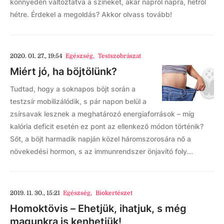
könnyedén változtatva a színeket, akár napról napra, hétről
hétre. Érdekel a megoldás? Akkor olvass tovább!
2020. 01. 27., 19:54
Egészség
,
Testszobrászat
Miért jó, ha böjtölünk?
Tudtad, hogy a soknapos böjt során a
testzsír mobilizálódik, s pár napon belül a
zsírsavak lesznek a meghatározó energiaforrások – míg
kalória deficit esetén ez pont az ellenkező módon történik?
Sőt, a böjt harmadik napján közel háromszorosára nő a
növekedési hormon, s az immunrendszer önjavító foly...
2019. 11. 30., 15:21
Egészség
,
Biokertészet
Homoktövis – Ehetjük, ihatjuk, s még
magunkra is kenhetjük!