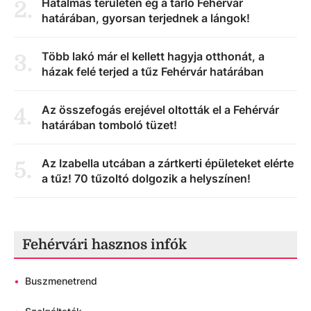
Hatalmas területen ég a tarló Fehérvár
2
.
határában, gyorsan terjednek a lángok!
Több lakó már el kellett hagyja otthonát, a
3
.
házak felé terjed a tűz Fehérvár határában
Az összefogás erejével oltották el a Fehérvár
4
.
határában tomboló tüzet!
Az Izabella utcában a zártkerti épületeket elérte
5
.
a tűz! 70 tűzoltó dolgozik a helyszínen!
Fehérvári hasznos infók
•
Buszmenetrend