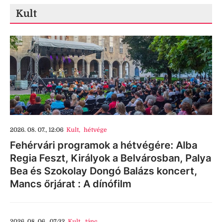
Kult
2026. 08. 07., 12:06
Kult
,
hétvége
Fehérvári programok a hétvégére: Alba
Regia Feszt, Királyok a Belvárosban, Palya
Bea és Szokolay Dongó Balázs koncert,
Mancs őrjárat : A dínófilm
2026. 08. 06., 07:32
Kult
,
tánc