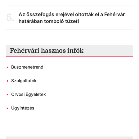
Az összefogás erejével oltották el a Fehérvár
5
.
határában tomboló tüzet!
Fehérvári hasznos infók
•
Buszmenetrend
•
Szolgáltatók
•
Orvosi ügyeletek
•
Ügyintézés