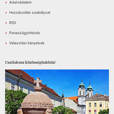
•
Adatvédelem
•
Hozzászólás szabályzat
•
RSS
•
Panaszügyintézés
•
Választási irányelvek
Csatlakozz közösségünkhöz!