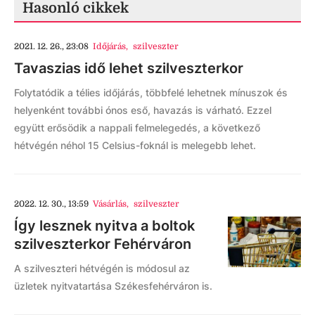
Hasonló cikkek
2021. 12. 26., 23:08
Időjárás
,
szilveszter
Tavaszias idő lehet szilveszterkor
Folytatódik a télies időjárás, többfelé lehetnek mínuszok és
helyenként további ónos eső, havazás is várható. Ezzel
együtt erősödik a nappali felmelegedés, a következő
hétvégén néhol 15 Celsius-foknál is melegebb lehet.
2022. 12. 30., 13:59
Vásárlás
,
szilveszter
Így lesznek nyitva a boltok
szilveszterkor Fehérváron
A szilveszteri hétvégén is módosul az
üzletek nyitvatartása Székesfehérváron is.