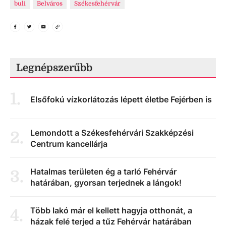
buli
Belváros
Székesfehérvár
Legnépszerűbb
1
.
Elsőfokú vízkorlátozás lépett életbe Fejérben is
Lemondott a Székesfehérvári Szakképzési
2
.
Centrum kancellárja
Hatalmas területen ég a tarló Fehérvár
3
.
határában, gyorsan terjednek a lángok!
Több lakó már el kellett hagyja otthonát, a
4
.
házak felé terjed a tűz Fehérvár határában