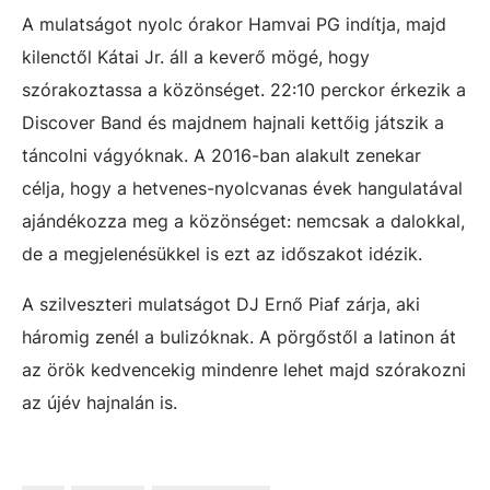
A mulatságot nyolc órakor Hamvai PG indítja, majd
kilenctől Kátai Jr. áll a keverő mögé, hogy
szórakoztassa a közönséget. 22:10 perckor érkezik a
Discover Band és majdnem hajnali kettőig játszik a
táncolni vágyóknak. A 2016-ban alakult zenekar
célja, hogy a hetvenes-nyolcvanas évek hangulatával
ajándékozza meg a közönséget: nemcsak a dalokkal,
de a megjelenésükkel is ezt az időszakot idézik.
A szilveszteri mulatságot DJ Ernő Piaf zárja, aki
háromig zenél a bulizóknak. A pörgőstől a latinon át
az örök kedvencekig mindenre lehet majd szórakozni
az újév hajnalán is.