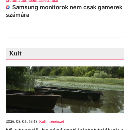
Multimédia
,
számítástechnika
Samsung monitorok nem csak gamerek
számára
Kult
2026. 08. 05., 16:43
Kult
,
régészet