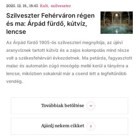
2025. 12. 18., 18:45
Kult
,
szilveszter
Szilveszter Fehérváron régen
és ma: Árpád fürdő, kútvíz,
lencse
Az Árpád fürdő 1905-ös szilveszteri megnyitója, az újévi
aranyvíznek tartott kútvíz és a zajos kolompolás mind része
volt a székesfehérvári évkezdetnek. Ma petárda, fagyasztott
malac és automatán zúgó mosógép mellé kerül a tányérra a
lencse, miközben sokaknál már a csend lett a legfeltűnőbb
vendég.
Továbbiak betöltése
Ajánlj nekem cikket