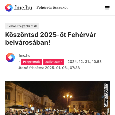
fmc.hu
Fehérvár összeköt
1 évnél régebbi cikk
Köszöntsd 2025-öt Fehérvár
belvárosában!
fmc.hu
·
·
2024. 12. 31., 10:53
Programok
szilveszter
Utolsó frissítés: 2025. 01. 06., 07:38
Gáspár Péter