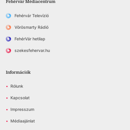
Fehérvár Médiacentrum
Fehérvár Televízió
Vörösmarty Rádió
FehérVár hetilap
szekesfehervar.hu
Információk
•
Rólunk
•
Kapcsolat
•
Impresszum
•
Médiaajánlat