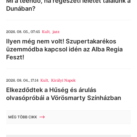
Mi a teendő, ha régészeti leletet találunk a
Dunában?
2026. 08. 05., 07:45
Kult
,
jazz
Ilyen még nem volt! Szupertakarékos
üzemmódba kapcsol idén az Alba Regia
Feszt!
2026. 08. 04., 17:14
Kult
,
Királyi Napok
Elkezdődtek a Hűség és árulás
olvasópróbái a Vörösmarty Színházban
MÉG TÖBB CIKK