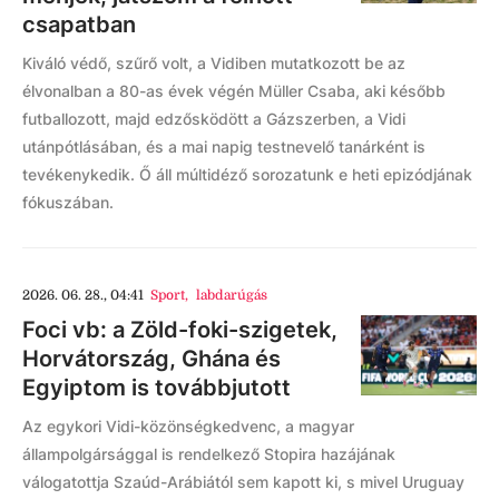
csapatban
Kiváló védő, szűrő volt, a Vidiben mutatkozott be az
élvonalban a 80-as évek végén Müller Csaba, aki később
futballozott, majd edzősködött a Gázszerben, a Vidi
utánpótlásában, és a mai napig testnevelő tanárként is
tevékenykedik. Ő áll múltidéző sorozatunk e heti epizódjának
fókuszában.
2026. 06. 28., 04:41
Sport
,
labdarúgás
Foci vb: a Zöld-foki-szigetek,
Horvátország, Ghána és
Egyiptom is továbbjutott
Az egykori Vidi-közönségkedvenc, a magyar
állampolgársággal is rendelkező Stopira hazájának
válogatottja Szaúd-Arábiától sem kapott ki, s mivel Uruguay