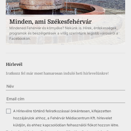
Minden, ami Székesfehérvár
Mindened Fehérvár és környéke? Nekünk is. Hírek, érdekességek,
programok és beszélgetések a világ szerintünk legjobb városáról a
Facebookon.
Hírlevél
Iratkozz fel már most hamarosan induló heti hírlevelünkre!
✓
A Hírlevélre történő feliratkozással önkéntesen, kifejezetten
hozzájárulok ahhoz, a Fehérvár Médiacentrum Kft. hírlevelet
küldjön, és ehhez kapcsolódóan felhasználói fiókot hozzon létre.