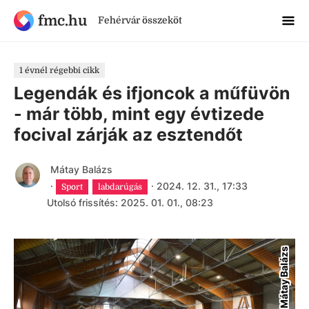
fmc.hu
Fehérvár összeköt
1 évnél régebbi cikk
Legendák és ifjoncok a műfüvön
- már több, mint egy évtizede
focival zárják az esztendőt
Mátay Balázs
·
·
2024. 12. 31., 17:33
Sport
labdarúgás
Utolsó frissítés: 2025. 01. 01., 08:23
Mátay Balázs