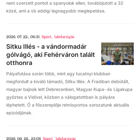
nem szerzett pontot a spanyolok ellen, továbbjutott a 32
közé, ami a vb eddigi legnagyobb meglepetése.
2026. 07. 22., 06:31
Sport
,
labdarúgás
Sitku Illés - a vándormadár
gólvágó, aki Fehérváron talált
otthonra
Pályafutása során több, mint egy tucatnyi klubban
megfordult a kiváló támadó, Sitku Illés. A Fradiban debütált,
magyar bajnok lett Debrecenben, Magyar Kupa- és Ligakupa
győztes a Vidivel, közben a válogatottban is pályára
léphetett. Ő a főszereplője retrósportos sorozatunk aktuális
epizódjának.
2026. 06. 26., 23:08
Sport
,
labdarúgás