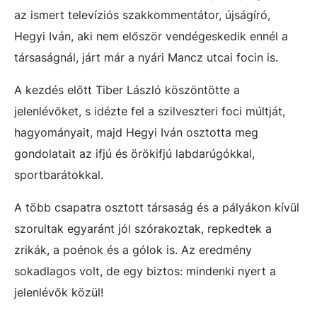
az ismert televíziós szakkommentátor, újságíró,
Hegyi Iván, aki nem először vendégeskedik ennél a
társaságnál, járt már a nyári Mancz utcai focin is.
A kezdés előtt Tiber László köszöntötte a
jelenlévőket, s idézte fel a szilveszteri foci múltját,
hagyományait, majd Hegyi Iván osztotta meg
gondolatait az ifjú és örökifjú labdarúgókkal,
sportbarátokkal.
A több csapatra osztott társaság és a pályákon kívül
szorultak egyaránt jól szórakoztak, repkedtek a
zrikák, a poénok és a gólok is. Az eredmény
sokadlagos volt, de egy biztos: mindenki nyert a
jelenlévők közül!