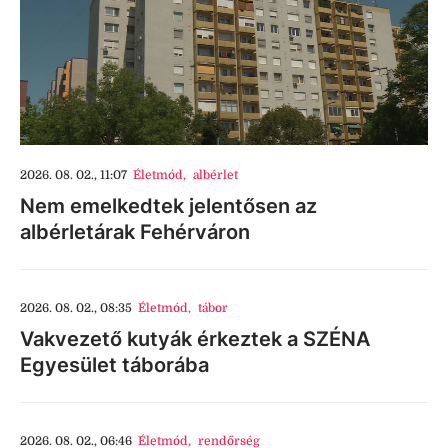
2026. 08. 02., 11:07
Életmód
,
albérlet
Nem emelkedtek jelentősen az
albérletárak Fehérváron
2026. 08. 02., 08:35
Életmód
,
tábor
Vakvezető kutyák érkeztek a SZÉNA
Egyesület táborába
2026. 08. 02., 06:46
Életmód
,
rendőrség