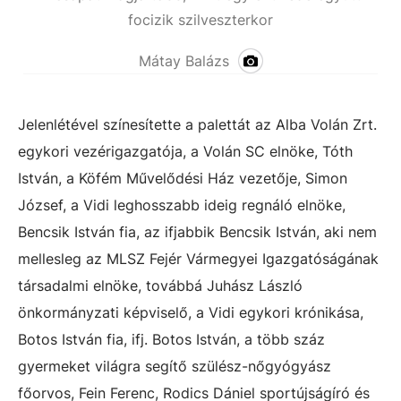
focizik szilveszterkor
Mátay Balázs
Jelenlétével színesítette a palettát az Alba Volán Zrt.
egykori vezérigazgatója, a Volán SC elnöke, Tóth
István, a Köfém Művelődési Ház vezetője, Simon
József, a Vidi leghosszabb ideig regnáló elnöke,
Bencsik István fia, az ifjabbik Bencsik István, aki nem
mellesleg az MLSZ Fejér Vármegyei Igazgatóságának
társadalmi elnöke, továbbá Juhász László
önkormányzati képviselő, a Vidi egykori krónikása,
Botos István fia, ifj. Botos István, a több száz
gyermeket világra segítő szülész-nőgyógyász
főorvos, Fein Ferenc, Rodics Dániel sportújságíró és