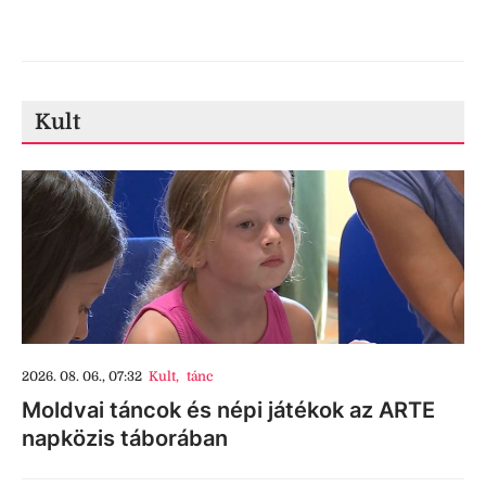
Kult
2026. 08. 06., 07:32
Kult
,
tánc
Moldvai táncok és népi játékok az ARTE
napközis táborában