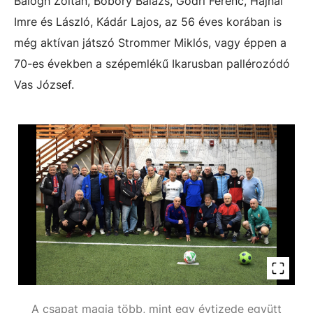
Balogh Zoltán, Bobory Balázs, Gödri Ferenc, Hajnal
Imre és László, Kádár Lajos, az 56 éves korában is
még aktívan játszó Strommer Miklós, vagy éppen a
70-es években a szépemlékű Ikarusban pallérozódó
Vas József.
A csapat magja több, mint egy évtizede együtt