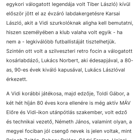
egykori válogatott legendája volt Tiber László) kívül
először jött el az évzáró labdakergetésre Karsai
László, akit a Vidi szurkolóknak aligha kell bemutatni,
hiszen személyében a klub valaha volt egyik - ha
nem a - legkiválóbb futballistáját tisztelhetjük.
Szintén ott volt a szilveszteri retro focin a válogatott
kosárlabdázó, Lukács Norbert, aki édesapjával, a 80-
as, 90-es évek kiváló kapusával, Lukács Lászlóval
érkezett.
A Vidi korábbi játékosa, majd edzője, Toldi Gábor, a
két hét híján 80 éves kora ellenére is még aktív MÁV
Előre és Vidi-ikon utánpótlás szakember, volt edző
és technikai vezető, Németh János, valamint olyan, a
megyei fociban jól csengő nevek is jelen voltak, mint