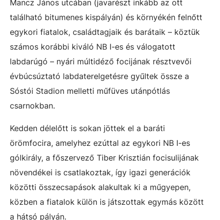
Mancz János utcában (javarészt inkább az ott
található bitumenes kispályán) és környékén felnőtt
egykori fiatalok, családtagjaik és barátaik – köztük
számos korábbi kiváló NB I-es és válogatott
labdarúgó – nyári múltidéző focijának résztvevői
évbúcsúztató labdaterelgetésre gyűltek össze a
Sóstói Stadion melletti műfüves utánpótlás
csarnokban.
Kedden délelőtt is sokan jöttek el a baráti
örömfocira, amelyhez ezúttal az egykori NB I-es
gólkirály, a főszervező Tiber Krisztián focisulijának
növendékei is csatlakoztak, így igazi generációk
közötti összecsapások alakultak ki a műgyepen,
közben a fiatalok külön is játszottak egymás között
a hátsó pályán.