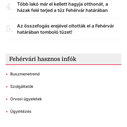
Több lakó már el kellett hagyja otthonát, a
4
.
házak felé terjed a tűz Fehérvár határában
Az összefogás erejével oltották el a Fehérvár
5
.
határában tomboló tüzet!
Fehérvári hasznos infók
•
Buszmenetrend
•
Szolgáltatók
•
Orvosi ügyeletek
•
Ügyintézés