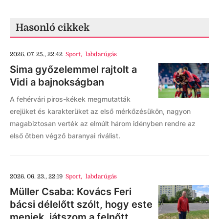
Hasonló cikkek
2026. 07. 25., 22:42
Sport
,
labdarúgás
Sima győzelemmel rajtolt a
Vidi a bajnokságban
A fehérvári piros-kékek megmutatták
erejüket és karakterüket az első mérkőzésükön, nagyon
magabiztosan verték az elmúlt három idényben rendre az
első ötben végző baranyai riválist.
2026. 06. 23., 22:19
Sport
,
labdarúgás
Müller Csaba: Kovács Feri
bácsi délelőtt szólt, hogy este
menjek, játszom a felnőtt