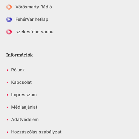
Vörösmarty Rádió
FehérVár hetilap
szekesfehervar.hu
Információk
•
Rólunk
•
Kapcsolat
•
Impresszum
•
Médiaajánlat
•
Adatvédelem
•
Hozzászólás szabályzat