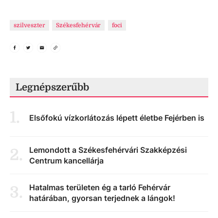
szilveszter
Székesfehérvár
foci
Legnépszerűbb
1
.
Elsőfokú vízkorlátozás lépett életbe Fejérben is
Lemondott a Székesfehérvári Szakképzési
2
.
Centrum kancellárja
Hatalmas területen ég a tarló Fehérvár
3
.
határában, gyorsan terjednek a lángok!