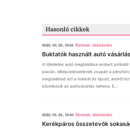
Hasonló cikkek
2022. 03. 22., 19:56
Életmód
,
közlekedés
Buktatók használt autó vásárlás
A tökéletes autó megtalálása embert próbáló f
piacán, elképzeléseinknek csupán a pénztárcá
megtalálnod azt a márkát és típust, amiről bi
következik az autóvásárlás neheze. E...
2022. 05. 24., 19:40
Életmód
,
közlekedés
Kerékpáros összetevők sokasá