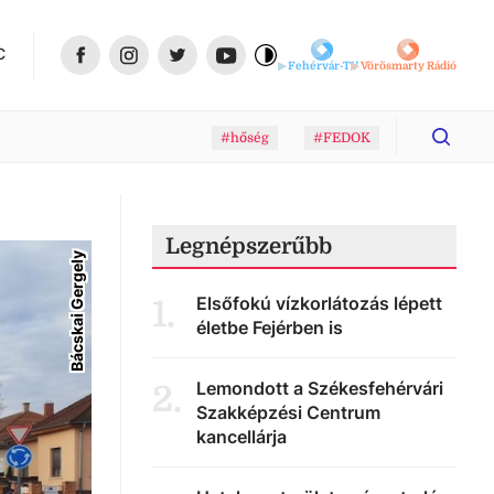
C
Fehérvár-TV
Vörösmarty Rádió
#hőség
#FEDOK
Legnépszerűbb
Bácskai Gergely
Elsőfokú vízkorlátozás lépett
1
.
életbe Fejérben is
Lemondott a Székesfehérvári
2
.
Szakképzési Centrum
kancellárja