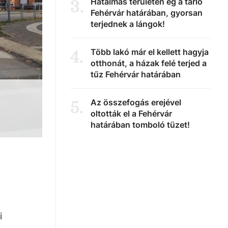
Hatalmas területen ég a tarló
3
.
Fehérvár határában, gyorsan
terjednek a lángok!
Több lakó már el kellett hagyja
4
.
otthonát, a házak felé terjed a
tűz Fehérvár határában
Az összefogás erejével
5
.
oltották el a Fehérvár
határában tomboló tüzet!
i