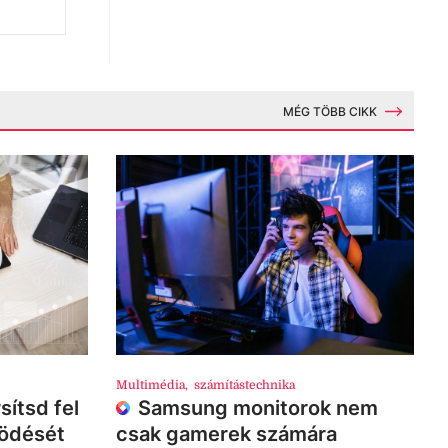
MÉG TÖBB CIKK
Multimédia
,
számítástechnika
sítsd fel
Samsung monitorok nem
ködését
csak gamerek számára