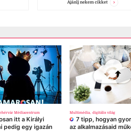
Ajánlj nekem cikket
ehérvár Médiacentrum
Multimédia
,
digitális világ
san itt a Királyi
7 tipp, hogyan gyor
i pedig egy igazán
az alkalmazásaid mű