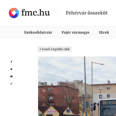
fmc.hu
Fehérvár összeköt
Székesfehérvár
Fejér vármegye
Hírek
1 évnél régebbi cikk