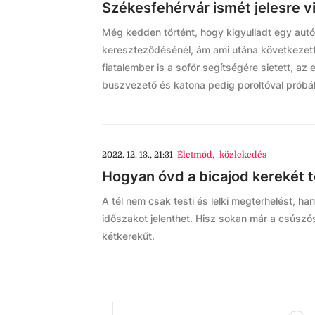
Székesfehérvár ismét jelesre 
Még kedden történt, hogy kigyulladt egy autó
kereszteződésénél, ám ami utána következett
fiatalember is a sofőr segítségére sietett, az 
buszvezető és katona pedig poroltóval próbál
2022. 12. 13., 21:31
Életmód
,
közlekedés
Hogyan óvd a bicajod kerekét t
A tél nem csak testi és lelki megterhelést, 
időszakot jelenthet. Hisz sokan már a csúszós
kétkerekűt.