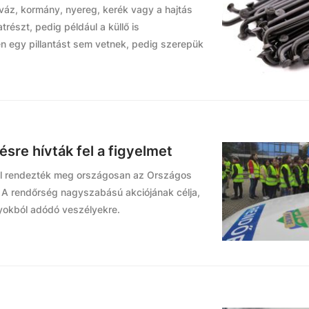
váz, kormány, nyereg, kerék vagy a hajtás
részt, pedig például a küllő is
en egy pillantást sem vetnek, pedig szerepük
sre hívták fel a figyelmet
mal rendezték meg országosan az Országos
 A rendőrség nagyszabású akciójának célja,
onyokból adódó veszélyekre.