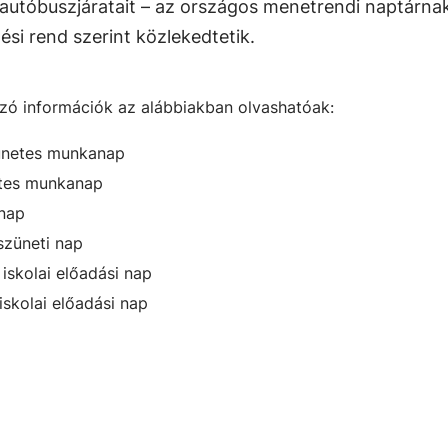
autóbuszjáratait – az országos menetrendi naptárna
ési rend szerint közlekedtetik.
ozó információk az alábbiakban olvashatóak:
zünetes munkanap
etes munkanap
dnap
szüneti nap
 iskolai előadási nap
iskolai előadási nap