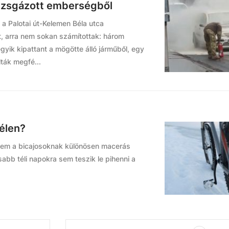
vizsgázott emberségből
 a Palotai út-Kelemen Béla utca
, arra nem sokan számítottak: három
egyik kipattant a mögötte álló járműből, egy
ták megfé...
élen?
hanem a bicajosoknak különösen macerás
abb téli napokra sem teszik le pihenni a