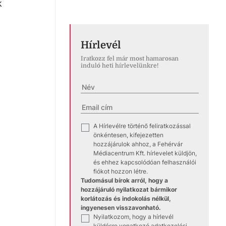
k
Hírlevél
Iratkozz fel már most hamarosan
induló heti hírlevelünkre!
A Hírlevélre történő feliratkozással
✓
önkéntesen, kifejezetten
hozzájárulok ahhoz, a Fehérvár
Médiacentrum Kft. hírlevelet küldjön,
és ehhez kapcsolódóan felhasználói
fiókot hozzon létre.
Tudomásul bírok arról, hogy a
hozzájáruló nyilatkozat bármikor
korlátozás és indokolás nélkül,
ingyenesen visszavonható.
Nyilatkozom, hogy a hírlevél
✓
küldésre vonatkozó
adatkezelési