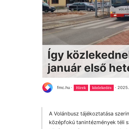
Így közlekedne
január első he
fmc.hu
·
·
2025.
Hírek
közlekedés
A Volánbusz tájékoztatása szerin
középfokú tanintézmények téli s