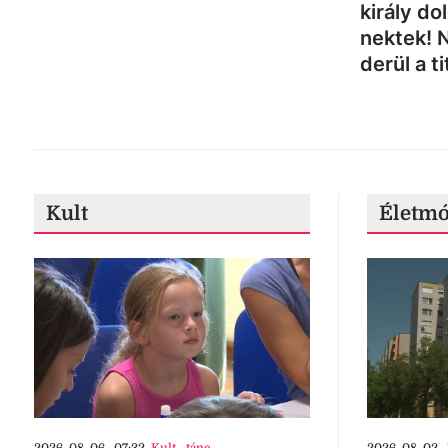
király do
nektek! 
derül a ti
Kult
Életm