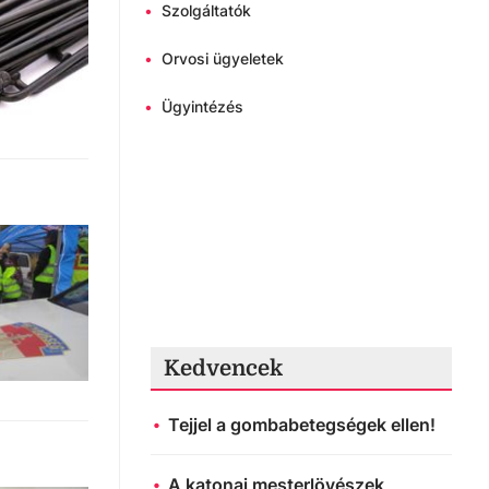
•
Szolgáltatók
•
Orvosi ügyeletek
•
Ügyintézés
Kedvencek
Tejjel a gombabetegségek ellen!
A katonai mesterlövészek