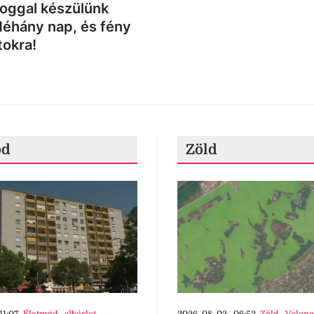
loggal készülünk
Néhány nap, és fény
tokra!
ód
Zöld