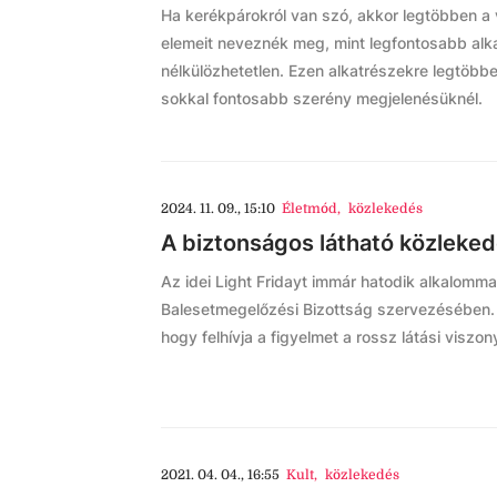
Ha kerékpárokról van szó, akkor legtöbben a 
elemeit neveznék meg, mint legfontosabb alkat
nélkülözhetetlen. Ezen alkatrészekre legtöbb
sokkal fontosabb szerény megjelenésüknél.
2024. 11. 09., 15:10
Életmód
,
közlekedés
A biztonságos látható közlekedé
Az idei Light Fridayt immár hatodik alkalom
Balesetmegelőzési Bizottság szervezésében.
hogy felhívja a figyelmet a rossz látási visz
2021. 04. 04., 16:55
Kult
,
közlekedés