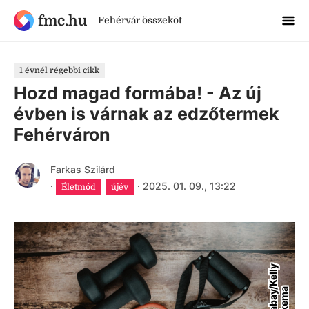
fmc.hu
Fehérvár összeköt
1 évnél régebbi cikk
Hozd magad formába! - Az új
évben is várnak az edzőtermek
Fehérváron
Farkas Szilárd
·
·
2025. 01. 09., 13:22
Életmód
újév
P
i
x
a
b
a
y
K
e
l
l
y
S
i
k
k
e
m
/
a