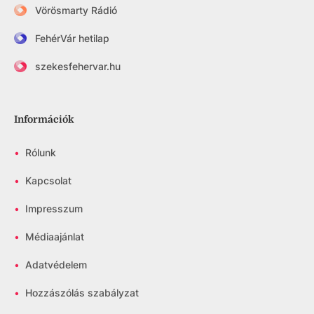
Vörösmarty Rádió
FehérVár hetilap
szekesfehervar.hu
Információk
•
Rólunk
•
Kapcsolat
•
Impresszum
•
Médiaajánlat
•
Adatvédelem
•
Hozzászólás szabályzat