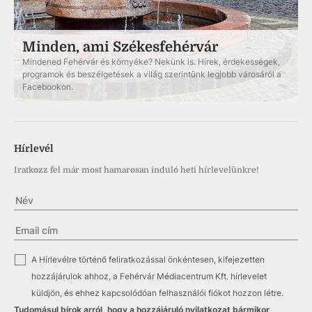
Minden, ami Székesfehérvár
Mindened Fehérvár és környéke? Nekünk is. Hírek, érdekességek,
programok és beszélgetések a világ szerintünk legjobb városáról a
Facebookon.
Hírlevél
Iratkozz fel már most hamarosan induló heti hírlevelünkre!
✓
A Hírlevélre történő feliratkozással önkéntesen, kifejezetten
hozzájárulok ahhoz, a Fehérvár Médiacentrum Kft. hírlevelet
küldjön, és ehhez kapcsolódóan felhasználói fiókot hozzon létre.
Tudomásul bírok arról, hogy a hozzájáruló nyilatkozat bármikor