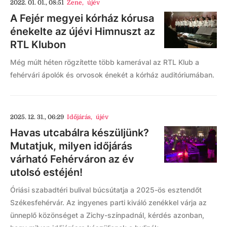
2022. 01. 01., 08:51
Zene
,
újév
A Fejér megyei kórház kórusa
énekelte az újévi Himnuszt az
RTL Klubon
Még múlt héten rögzítette több kamerával az RTL Klub a
fehérvári ápolók és orvosok énekét a kórház auditóriumában.
2025. 12. 31., 06:29
Időjárás
,
újév
Havas utcabálra készüljünk?
Mutatjuk, milyen időjárás
várható Fehérváron az év
utolsó estéjén!
Óriási szabadtéri bulival búcsútatja a 2025-ös esztendőt
Székesfehérvár. Az ingyenes parti kiváló zenékkel várja az
ünneplő közönséget a Zichy-színpadnál, kérdés azonban,