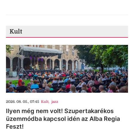
Kult
2026. 08. 05., 07:45
Kult
,
jazz
Ilyen még nem volt! Szupertakarékos
üzemmódba kapcsol idén az Alba Regia
Feszt!