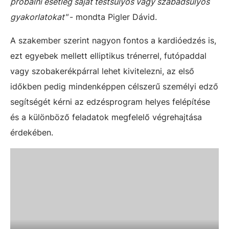
próbálni esetleg saját testsúlyos vagy szabadsúlyos
gyakorlatokat"
- mondta Pigler Dávid.
A szakember szerint nagyon fontos a kardióedzés is,
ezt egyebek mellett elliptikus trénerrel, futópaddal
vagy szobakerékpárral lehet kivitelezni, az első
időkben pedig mindenképpen célszerű személyi edző
segítségét kérni az edzésprogram helyes felépítése
és a különböző feladatok megfelelő végrehajtása
érdekében.