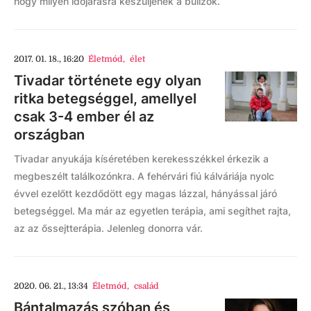
hogy milyen időjárásra készüljenek a bulizók.
2017. 01. 18., 16:20
Életmód
,
élet
Tivadar története egy olyan
ritka betegséggel, amellyel
csak 3-4 ember él az
országban
Tivadar anyukája kíséretében kerekesszékkel érkezik a
megbeszélt találkozónkra. A fehérvári fiú kálváriája nyolc
évvel ezelőtt kezdődött egy magas lázzal, hányással járó
betegséggel. Ma már az egyetlen terápia, ami segíthet rajta,
az az őssejtterápia. Jelenleg donorra vár.
2020. 06. 21., 13:34
Életmód
,
család
Bántalmazás szóban és