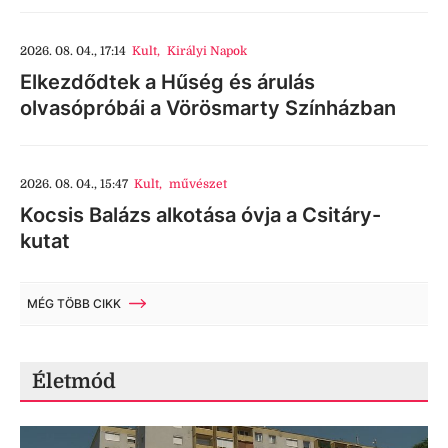
2026. 08. 04., 17:14
Kult
,
Királyi Napok
Elkezdődtek a Hűség és árulás
olvasópróbái a Vörösmarty Színházban
2026. 08. 04., 15:47
Kult
,
művészet
Kocsis Balázs alkotása óvja a Csitáry-
kutat
MÉG TÖBB CIKK
Életmód