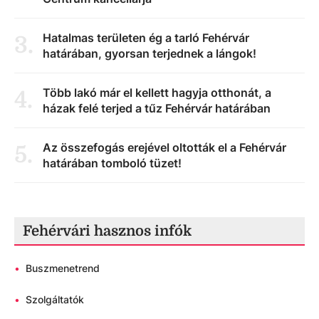
Hatalmas területen ég a tarló Fehérvár
3
.
határában, gyorsan terjednek a lángok!
Több lakó már el kellett hagyja otthonát, a
4
.
házak felé terjed a tűz Fehérvár határában
Az összefogás erejével oltották el a Fehérvár
5
.
határában tomboló tüzet!
Fehérvári hasznos infók
•
Buszmenetrend
•
Szolgáltatók