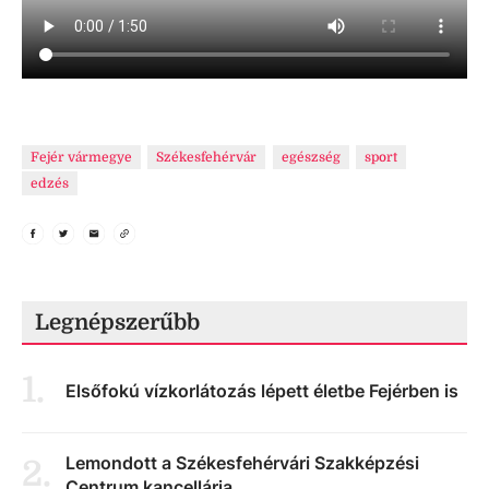
Fejér vármegye
Székesfehérvár
egészség
sport
edzés
Legnépszerűbb
1
.
Elsőfokú vízkorlátozás lépett életbe Fejérben is
Lemondott a Székesfehérvári Szakképzési
2
.
Centrum kancellárja