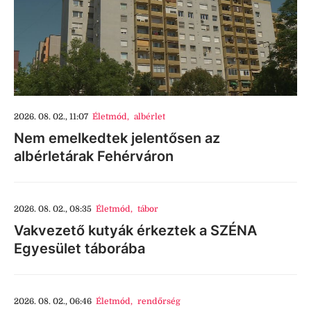
2026. 08. 02., 11:07
Életmód
,
albérlet
Nem emelkedtek jelentősen az
albérletárak Fehérváron
2026. 08. 02., 08:35
Életmód
,
tábor
Vakvezető kutyák érkeztek a SZÉNA
Egyesület táborába
2026. 08. 02., 06:46
Életmód
,
rendőrség