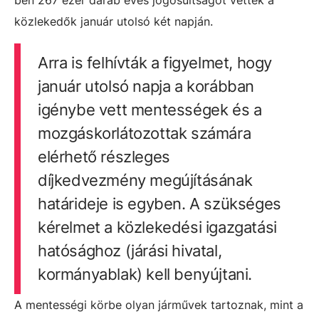
ben 267 ezer darab éves jogosultságot vettek a
közlekedők január utolsó két napján.
Arra is felhívták a figyelmet, hogy
január utolsó napja a korábban
igénybe vett mentességek és a
mozgáskorlátozottak számára
elérhető részleges
díjkedvezmény megújításának
határideje is egyben. A szükséges
kérelmet a közlekedési igazgatási
hatósághoz (járási hivatal,
kormányablak) kell benyújtani.
A mentességi körbe olyan járművek tartoznak, mint a