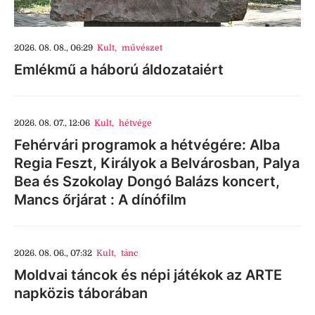
2026. 08. 08., 06:29
Kult
,
művészet
Emlékmű a háború áldozataiért
2026. 08. 07., 12:06
Kult
,
hétvége
Fehérvári programok a hétvégére: Alba
Regia Feszt, Királyok a Belvárosban, Palya
Bea és Szokolay Dongó Balázs koncert,
Mancs őrjárat : A dínófilm
2026. 08. 06., 07:32
Kult
,
tánc
Moldvai táncok és népi játékok az ARTE
napközis táborában