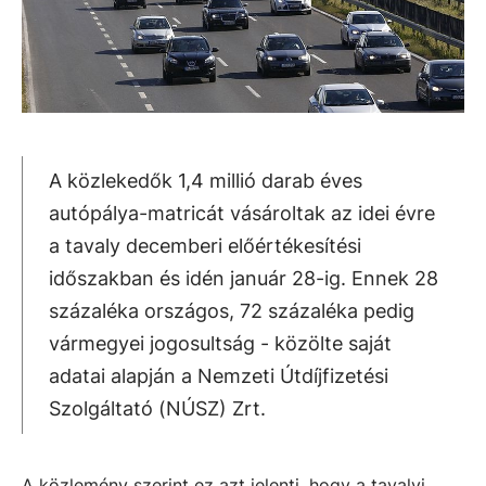
A közlekedők 1,4 millió darab éves
autópálya-matricát vásároltak az idei évre
a tavaly decemberi előértékesítési
időszakban és idén január 28-ig. Ennek 28
százaléka országos, 72 százaléka pedig
vármegyei jogosultság - közölte saját
adatai alapján a Nemzeti Útdíjfizetési
Szolgáltató (NÚSZ) Zrt.
A közlemény szerint ez azt jelenti, hogy a tavalyi