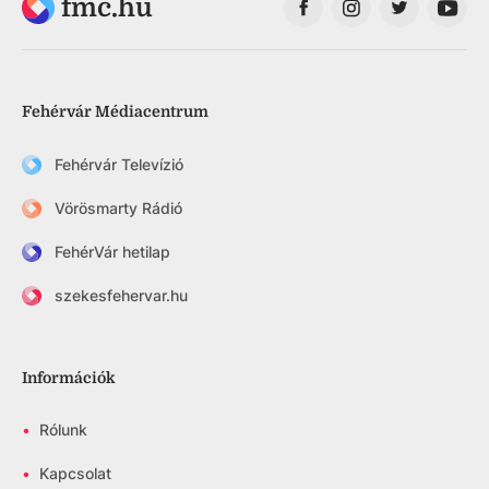
fmc.hu
Fehérvár Médiacentrum
Fehérvár Televízió
Vörösmarty Rádió
FehérVár hetilap
szekesfehervar.hu
Információk
•
Rólunk
•
Kapcsolat