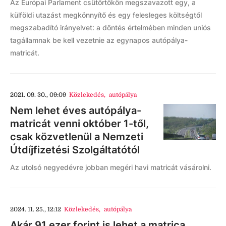
Az Európai Parlament csütörtökön megszavazott egy, a
külföldi utazást megkönnyítő és egy felesleges költségtől
megszabadító irányelvet: a döntés értelmében minden uniós
tagállamnak be kell vezetnie az egynapos autópálya-
matricát.
2021. 09. 30., 09:09
Közlekedés
,
autópálya
Nem lehet éves autópálya-
matricát venni október 1-től,
csak közvetlenül a Nemzeti
Útdíjfizetési Szolgáltatótól
Az utolsó negyedévre jobban megéri havi matricát vásárolni.
2024. 11. 25., 12:12
Közlekedés
,
autópálya
Akár 91 ezer forint is lehet a matrica