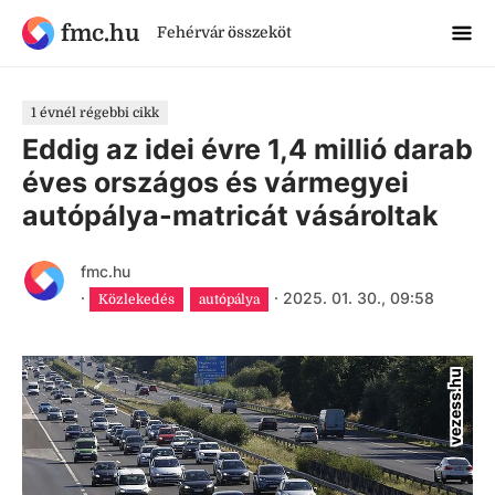
fmc.hu
Fehérvár összeköt
1 évnél régebbi cikk
Eddig az idei évre 1,4 millió darab
éves országos és vármegyei
autópálya-matricát vásároltak
fmc.hu
·
·
2025. 01. 30., 09:58
Közlekedés
autópálya
vezess.hu