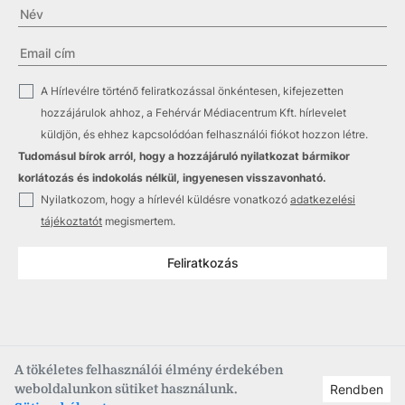
✓
A Hírlevélre történő feliratkozással önkéntesen, kifejezetten
hozzájárulok ahhoz, a Fehérvár Médiacentrum Kft. hírlevelet
küldjön, és ehhez kapcsolódóan felhasználói fiókot hozzon létre.
Tudomásul bírok arról, hogy a hozzájáruló nyilatkozat bármikor
korlátozás és indokolás nélkül, ingyenesen visszavonható.
✓
Nyilatkozom, hogy a hírlevél küldésre vonatkozó
adatkezelési
tájékoztatót
megismertem.
Feliratkozás
A tökéletes felhasználói élmény érdekében
weboldalunkon sütiket használunk.
Rendben
Copyright © 2021
–2026
Fehérvár Médiacentrum, fmc.hu