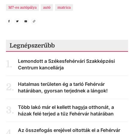
M7-es autópálya
autó
matrica
Legnépszerűbb
Lemondott a Székesfehérvári Szakképzési
1
.
Centrum kancellárja
Hatalmas területen ég a tarló Fehérvár
2
.
határában, gyorsan terjednek a lángok!
Több lakó már el kellett hagyja otthonát, a
3
.
házak felé terjed a tűz Fehérvár határában
Az összefogás erejével oltották el a Fehérvár
4
.