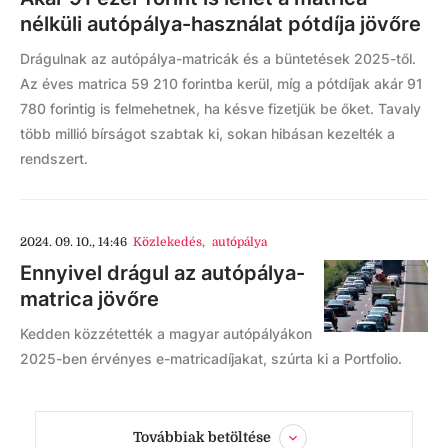
nélküli autópálya-használat pótdíja jövőre
Drágulnak az autópálya-matricák és a büntetések 2025-től.
Az éves matrica 59 210 forintba kerül, míg a pótdíjak akár 91
780 forintig is felmehetnek, ha késve fizetjük be őket. Tavaly
több millió bírságot szabtak ki, sokan hibásan kezelték a
rendszert.
2024. 09. 10., 14:46
Közlekedés
,
autópálya
Ennyivel drágul az autópálya-
matrica jövőre
Kedden közzétették a magyar autópályákon
2025-ben érvényes e-matricadíjakat, szúrta ki a Portfolio.
Továbbiak betöltése