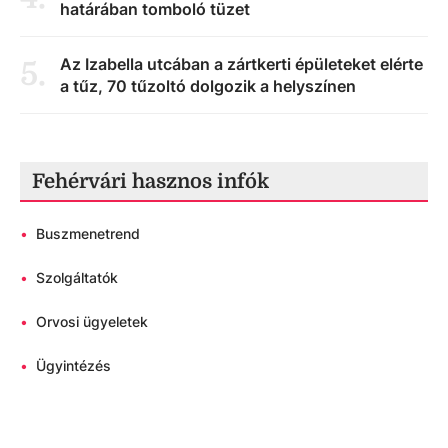
határában tomboló tüzet
Az Izabella utcában a zártkerti épületeket elérte
5
.
a tűz, 70 tűzoltó dolgozik a helyszínen
Fehérvári hasznos infók
•
Buszmenetrend
•
Szolgáltatók
•
Orvosi ügyeletek
•
Ügyintézés