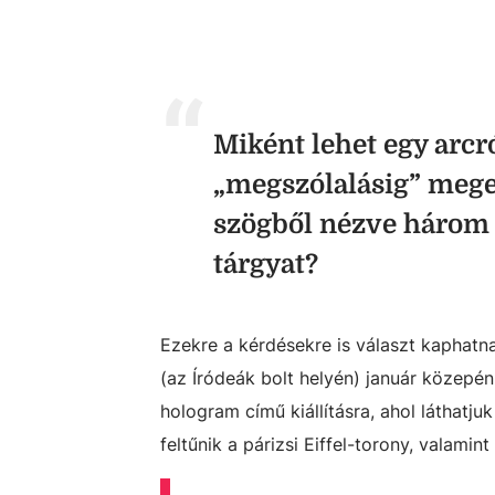
Miként lehet egy arcró
„megszólalásig” mege
szögből nézve három 
tárgyat?
Ezekre a kérdésekre is választ kaphatna
(az Íródeák bolt helyén) január közepé
hologram című kiállításra, ahol láthatj
feltűnik a párizsi Eiffel-torony, valami