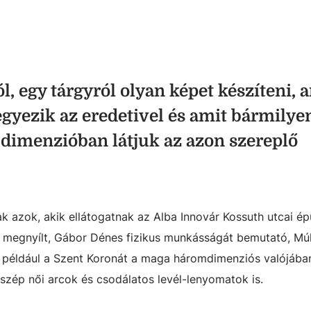
l, egy tárgyról olyan képet készíteni, 
gyezik az eredetivel és amit bármilye
dimenzióban látjuk az azon szereplő
k azok, akik ellátogatnak az Alba Innovár Kossuth utcai é
n megnyílt, Gábor Dénes fizikus munkásságát bemutató, Mú
uk például a Szent Koronát a maga háromdimenziós valójába
nt szép női arcok és csodálatos levél-lenyomatok is.