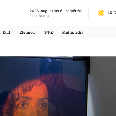
2026. augusztus 6., csütörtök
40
 °
Berta, Bettina
Kult
Életmód
T-T-Z
Multimédia