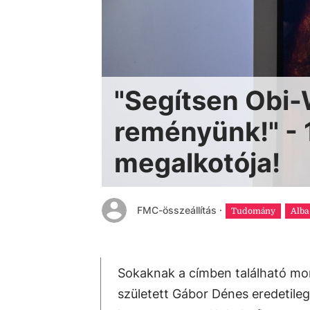
"Segítsen Obi-
reményünk!" - 
megalkotója!
FMC-összeállítás
·
Tudomány
Alba
Sokaknak a címben található mon
született Gábor Dénes eredetileg