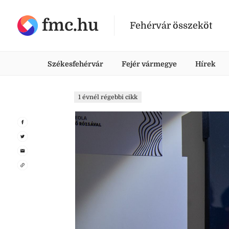
fmc.hu
Fehérvár összeköt
Székesfehérvár
Fejér vármegye
Hírek
1 évnél régebbi cikk