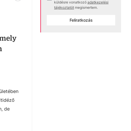
küldésre vonatkozó
adatkezelési
tájékoztatót
megismertem.
Feliratkozás
amely
n
pületében
ltidéző
n, de