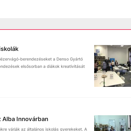
iskolák
t lézervágó-berendezéseket a Denso Gyártó
endezések elsősorban a diákok kreativitását
z Alba Innovárban
kre várják az általános iskolás gyerekeket. A