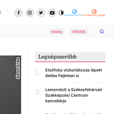
C
Fehérvár-TV
Vörösmarty Rádió
#hőség
#FEDOK
Legnépszerűbb
Simon Erika
Elsőfokú vízkorlátozás lépett
1
.
életbe Fejérben is
Lemondott a Székesfehérvári
2
.
Szakképzési Centrum
kancellárja