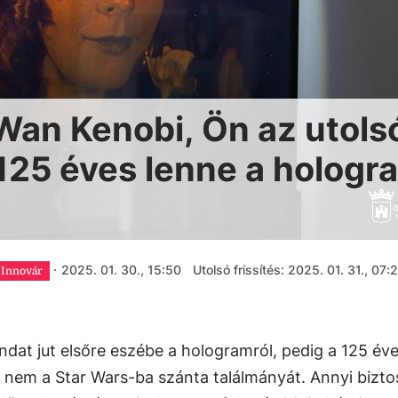
Wan Kenobi, Ön az utols
125 éves lenne a hologr
·
2025. 01. 30., 15:50
Utolsó frissítés: 2025. 01. 31., 07:
 Innovár
dat jut elsőre eszébe a hologramról, pedig a 125 év
 nem a Star Wars-ba szánta találmányát. Annyi bizto