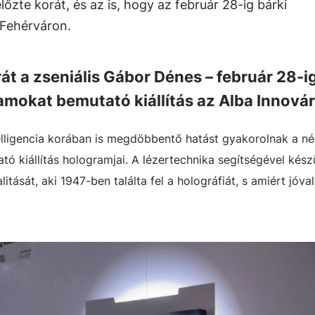
zte korát, és az is, hogy az február 28-ig bárki
 Fehérváron.
át a zseniális Gábor Dénes – február 28-
amokat bemutató kiállítás az Alba Innová
elligencia korában is megdöbbentő hatást gyakorolnak a n
ó kiállítás hologramjai. A lézertechnika segítségével készü
ását, aki 1947-ben találta fel a holográfiát, s amiért jóva