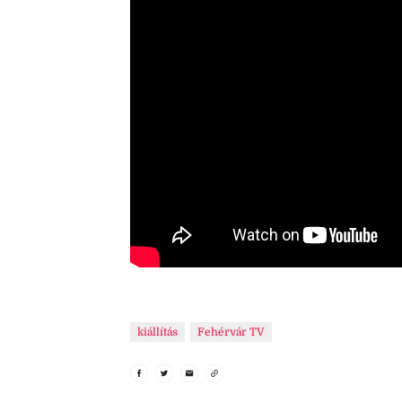
kiállítás
Fehérvár TV