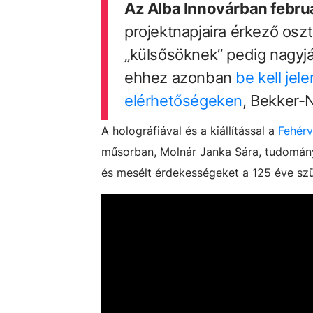
Az Alba Innovárban februá
projektnapjaira érkező osz
„külsősöknek” pedig nagyjá
ehhez azonban
be kell jel
elérhetőségeken
, Bekker-
A holográfiával és a kiállítással a
Fehérv
műsorban, Molnár Janka Sára, tudomány
és mesélt érdekességeket a 125 éve szü