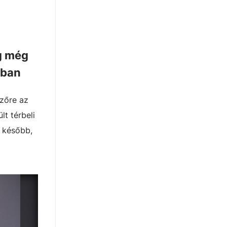
ig még
rban
ézőre az
lt térbeli
l később,