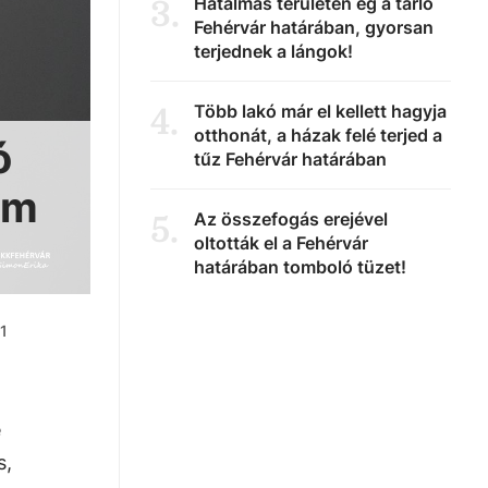
Hatalmas területen ég a tarló
3
.
Fehérvár határában, gyorsan
terjednek a lángok!
Több lakó már el kellett hagyja
4
.
otthonát, a házak felé terjed a
ó
tűz Fehérvár határában
am
Az összefogás erejével
5
.
oltották el a Fehérvár
határában tomboló tüzet!
21
e
s,