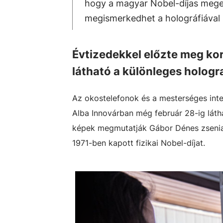
hogy a magyar Nobel-díjas megelő
megismerkedhet a holográfiával
Évtizedekkel előzte meg kor
látható a különleges hologr
Az okostelefonok és a mesterséges int
Alba Innovárban még február 28-ig láthat
képek megmutatják Gábor Dénes zsenialit
1971-ben kapott fizikai Nobel-díjat.