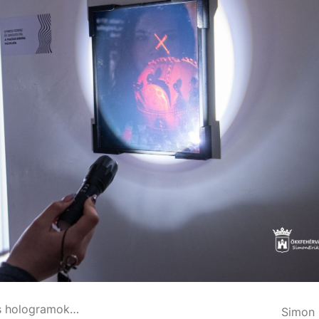
Február 28-ig még látható a különleges hologramokat bemutató kiállítás
Simon 