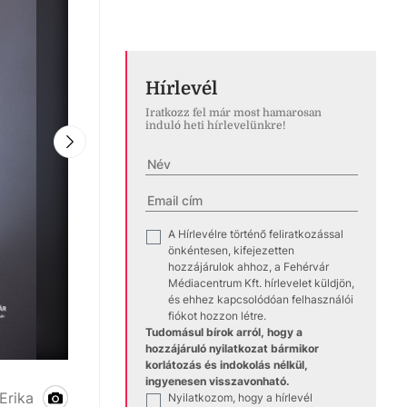
Hírlevél
Iratkozz fel már most hamarosan
induló heti hírlevelünkre!
A Hírlevélre történő feliratkozással
✓
önkéntesen, kifejezetten
hozzájárulok ahhoz, a Fehérvár
Médiacentrum Kft. hírlevelet küldjön,
és ehhez kapcsolódóan felhasználói
fiókot hozzon létre.
Tudomásul bírok arról, hogy a
hozzájáruló nyilatkozat bármikor
korlátozás és indokolás nélkül,
ingyenesen visszavonható.
Erika
Nyilatkozom, hogy a hírlevél
✓