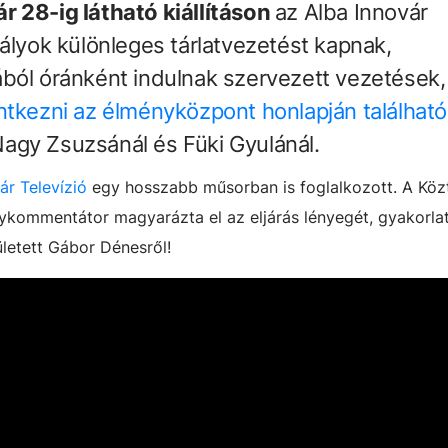
r 28-ig látható kiállításon
az Alba Innovár
tályok különleges tárlatvezetést kapnak,
ból óránként indulnak szervezett vezetések,
entkezni az élményközpont honlapján található
Nagy Zsuzsánál és Füki Gyulánál.
ár Televízió
egy hosszabb műsorban is foglalkozott. A Köz
kommentátor magyarázta el az eljárás lényegét, gyakorlat
letett Gábor Dénesről!