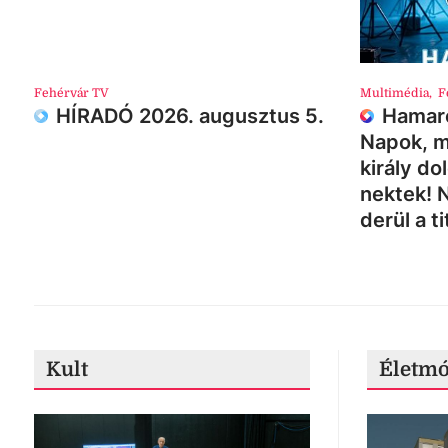
Fehérvár TV
Multimédia
,
F
HÍRADÓ 2026. augusztus 5.
Hamaro
Napok, m
király do
nektek! 
derül a ti
Kult
Életm