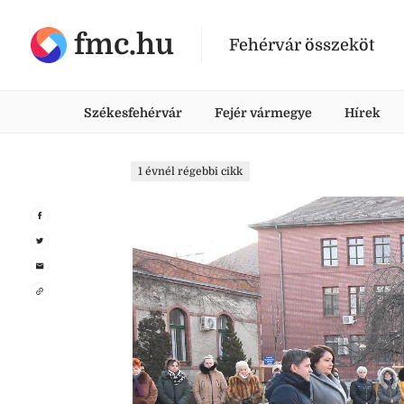
fmc.hu
Fehérvár összeköt
Székesfehérvár
Fejér vármegye
Hírek
1 évnél régebbi cikk