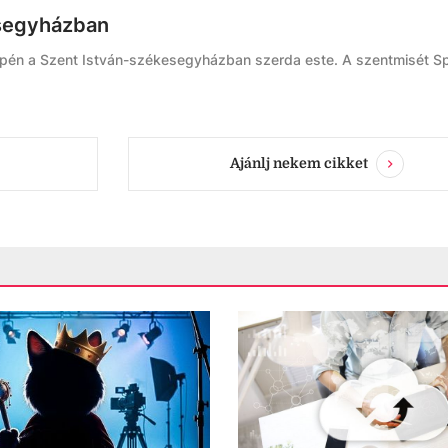
esegyházban
én a Szent István-székesegyházban szerda este. A szentmisét Sp
Ajánlj nekem cikket