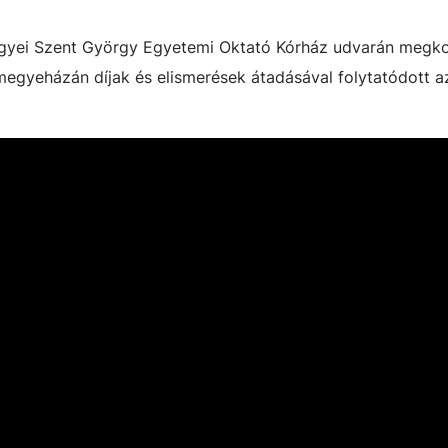
gyei Szent György Egyetemi Oktató Kórház udvarán megk
egyeházán díjak és elismerések átadásával folytatódott a