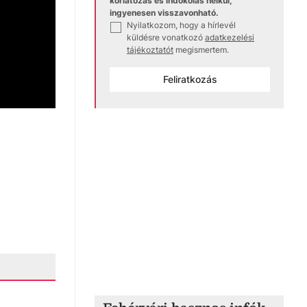
korlátozás és indokolás nélkül,
ingyenesen visszavonható.
Nyilatkozom, hogy a hírlevél
✓
küldésre vonatkozó
adatkezelési
tájékoztatót
megismertem.
Feliratkozás