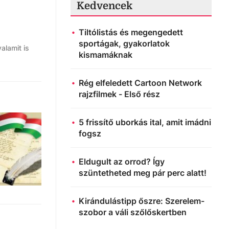
Kedvencek
Tiltólistás és megengedett
sportágak, gyakorlatok
alamit is
kismamáknak
Rég elfeledett Cartoon Network
rajzfilmek - Első rész
5 frissítő uborkás ital, amit imádni
fogsz
Eldugult az orrod? Így
szüntetheted meg pár perc alatt!
Kirándulástipp őszre: Szerelem-
szobor a váli szőlőskertben