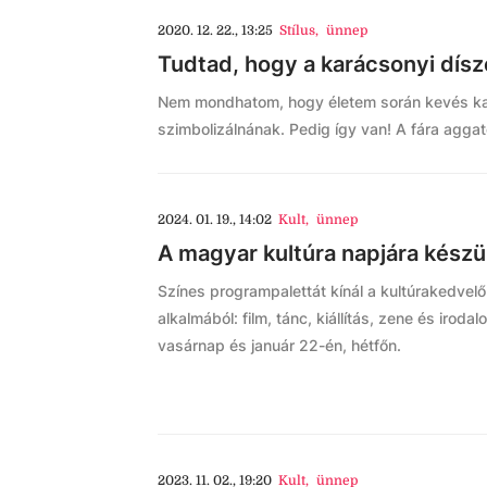
2020. 12. 22., 13:25
Stílus
,
ünnep
Tudtad, hogy a karácsonyi dís
Nem mondhatom, hogy életem során kevés kará
szimbolizálnának. Pedig így van! A fára agga
2024. 01. 19., 14:02
Kult
,
ünnep
A magyar kultúra napjára készü
Színes programpalettát kínál a kultúrakedvel
alkalmából: film, tánc, kiállítás, zene és iroda
vasárnap és január 22-én, hétfőn.
2023. 11. 02., 19:20
Kult
,
ünnep