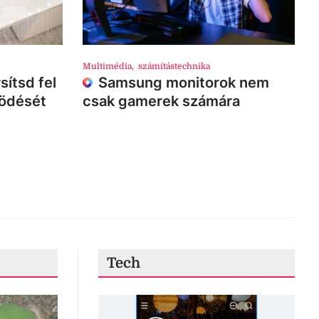
Multimédia
,
számítástechnika
sítsd fel
Samsung monitorok nem
ködését
csak gamerek számára
Tech