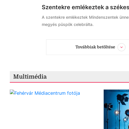
Szentekre emlékeztek a szék
A szentekre emlékeztek Mindenszentek ünnep
megyés püspök celebrálta.
Továbbiak betöltése
Multimédia