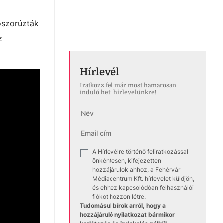
oszorúzták
z
Hírlevél
Iratkozz fel már most hamarosan
induló heti hírlevelünkre!
A Hírlevélre történő feliratkozással
✓
önkéntesen, kifejezetten
hozzájárulok ahhoz, a Fehérvár
Médiacentrum Kft. hírlevelet küldjön,
és ehhez kapcsolódóan felhasználói
fiókot hozzon létre.
Tudomásul bírok arról, hogy a
hozzájáruló nyilatkozat bármikor