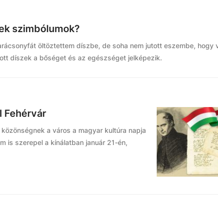
zek szimbólumok?
csonyfát öltöztettem díszbe, de soha nem jutott eszembe, hogy v
tott díszek a bőséget és az egészséget jelképezik.
l Fehérvár
ő közönségnek a város a magyar kultúra napja
lom is szerepel a kínálatban január 21-én,