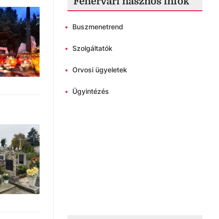
Fehérvári hasznos infók
•
Buszmenetrend
•
Szolgáltatók
•
Orvosi ügyeletek
•
Ügyintézés