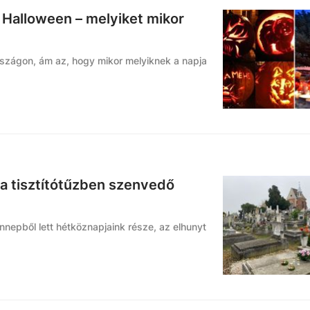
 Halloween – melyiket mikor
rszágon, ám az, hogy mikor melyiknek a napja
a tisztítótűzben szenvedő
nnepből lett hétköznapjaink része, az elhunyt