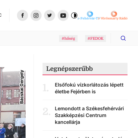
C
Fehérvár-TV
Vörösmarty Rádió
#hőség
#FEDOK
Legnépszerűbb
Bácskai Gergely
Elsőfokú vízkorlátozás lépett
1
.
életbe Fejérben is
Lemondott a Székesfehérvári
2
.
Szakképzési Centrum
kancellárja