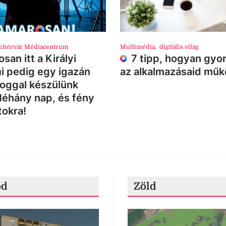
ehérvár Médiacentrum
Multimédia
,
digitális világ
san itt a Királyi
7 tipp, hogyan gyor
i pedig egy igazán
az alkalmazásaid mű
loggal készülünk
Néhány nap, és fény
tokra!
ód
Zöld