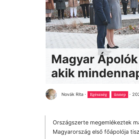
Magyar Ápolók 
akik mindennap
Novák Rita
·
·
202
Egészség
ünnep
Országszerte megemlékeztek ma 
Magyarország első főápolója tis