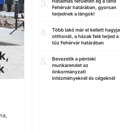
Hatalmas területen ég a tarló
3
.
Fehérvár határában, gyorsan
terjednek a lángok!
Több lakó már el kellett hagyja
4
.
otthonát, a házak felé terjed a
tűz Fehérvár határában
k,
Bevezetik a pénteki
5
.
k
munkarendet az
önkormányzati
intézményeknél és cégeknél
na,