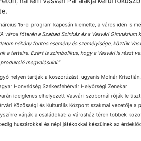
etőfi, hanem Vasvári Pál alakja kerül fókuszb
te.
árcius 15-ei program kapcsán kiemelte, a város idén is m
“A város főterén a Szabad Színház és a Vasvári Gimnázium 
alom néhány fontos esemény és személyisége, köztük Vasvá
 a tetteire. Ezért is szimbolikus, hogy a Vasvári is részt ve
 produkció megvalósulni.”
yó helyen tartják a koszorúzást, ugyanis Molnár Krisztián,
agyar Honvédség Székesfehérvár Helyőrségi Zenekar
án ideiglenes elhelyezett Vasvári-szobornál róják le tiszt
hérvári Közösségi és Kulturális Központ szakmai vezetője a
yszínre várják a családokat: a Városház téren többek közö
pedig huszárokkal és népi játékokkal készülnek az érdeklő