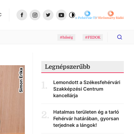
C
Fehérvár-TV
Vörösmarty Rádió
#hőség
#FEDOK
Legnépszerűbb
Simon Erika
Lemondott a Székesfehérvári
1
.
Szakképzési Centrum
kancellárja
Hatalmas területen ég a tarló
2
.
Fehérvár határában, gyorsan
terjednek a lángok!