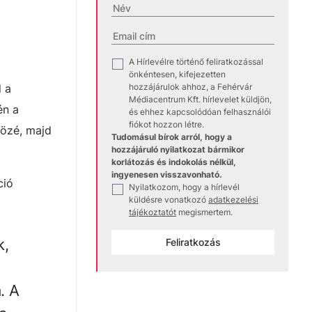
A Hírlevélre történő feliratkozással
✓
önkéntesen, kifejezetten
l a
hozzájárulok ahhoz, a Fehérvár
Médiacentrum Kft. hírlevelet küldjön,
én a
és ehhez kapcsolódóan felhasználói
fiókot hozzon létre.
közé, majd
Tudomásul bírok arról, hogy a
hozzájáruló nyilatkozat bármikor
korlátozás és indokolás nélkül,
ingyenesen visszavonható.
ció
Nyilatkozom, hogy a hírlevél
✓
küldésre vonatkozó
adatkezelési
tájékoztatót
megismertem.
k,
Feliratkozás
. A