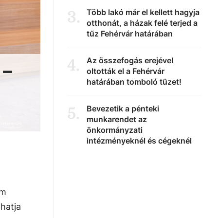
Több lakó már el kellett hagyja
3
.
otthonát, a házak felé terjed a
tűz Fehérvár határában
Az összefogás erejével
4
.
 –
oltották el a Fehérvár
határában tomboló tüzet!
Bevezetik a pénteki
5
.
munkarendet az
önkormányzati
intézményeknél és cégeknél
em
thatja