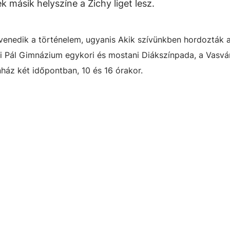
másik helyszíne a Zichy liget lesz.
venedik a történelem, ugyanis Akik szívünkben hordozták 
i Pál Gimnázium egykori és mostani Diákszínpada, a Vasvár
nház két időpontban, 10 és 16 órakor.