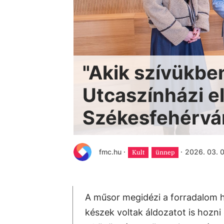
"Akik szívükbe
Utcaszínházi e
Székesfehérvá
fmc.hu
·
·
2026. 03. 0
Kult
ünnep
A műsor megidézi a forradalom 
készek voltak áldozatot is hozni 