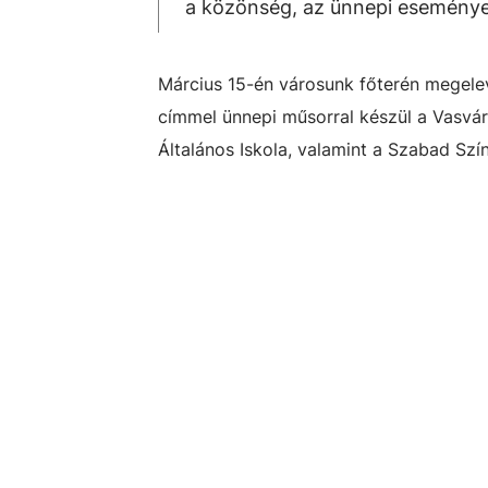
a közönség, az ünnepi események 
Március 15-én városunk főterén megele
címmel ünnepi műsorral készül a Vasvár
Általános Iskola, valamint a Szabad Szí