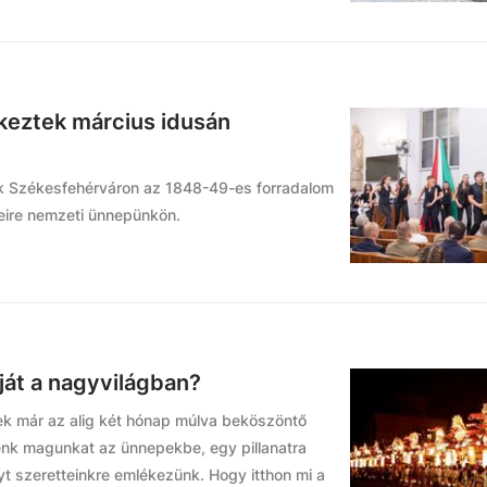
keztek március idusán
k Székesfehérváron az 1848-49-es forradalom
eire nemzeti ünnepünkön.
ját a nagyvilágban?
k már az alig két hónap múlva beköszöntő
énk magunkat az ünnepekbe, egy pillanatra
yt szeretteinkre emlékezünk. Hogy itthon mi a