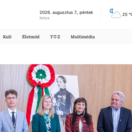
2026. augusztus 7., péntek
25
 °
Ibolya
Kult
Életmód
T-T-Z
Multimédia