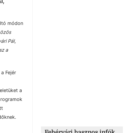
a,
éltó módon
közös
ri Pál,
sz a
 a Fejér
eletüket a
 programok
tt
dőknek.
Fehérvári hasznos infók