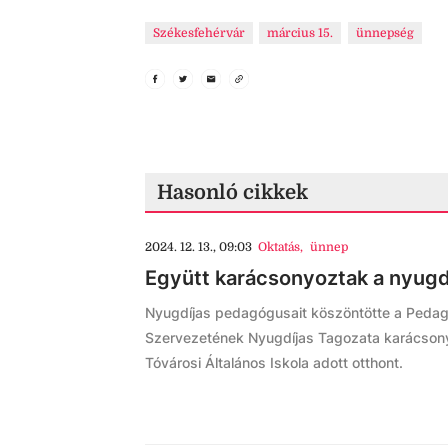
Székesfehérvár
március 15.
ünnepség
Hasonló cikkek
2024. 12. 13., 09:03
Oktatás
,
ünnep
Együtt karácsonyoztak a nyug
Nyugdíjas pedagógusait köszöntötte a Peda
Szervezetének Nyugdíjas Tagozata karácsony 
Tóvárosi Általános Iskola adott otthont.