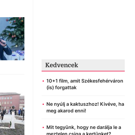
Kedvencek
10+1 film, amit Székesfehérváron
(is) forgattak
Ne nyúlj a kaktuszhoz! Kivéve, ha
meg akarod enni!
Mit tegyünk, hogy ne darálja le a
meztelen csiga a kertünket?