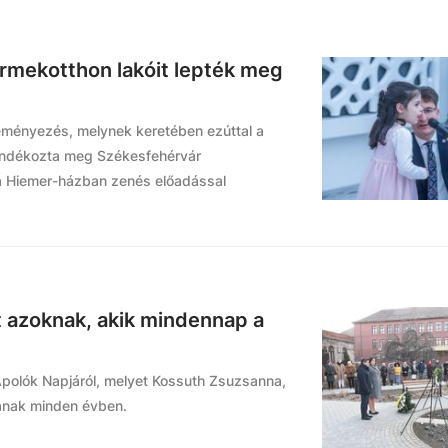
ermekotthon lakóit lepték meg
deményezés, melynek keretében ezúttal a
jándékozta meg Székesfehérvár
a Hiemer-házban zenés előadással
 azoknak, akik mindennap a
olók Napjáról, melyet Kossuth Zsuzsanna,
tanak minden évben.