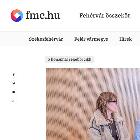
fmc.hu
Fehérvár összeköt
Székesfehérvár
Fejér vármegye
Hírek
5 hónapnál régebbi cikk