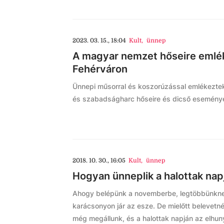
2023. 03. 15., 18:04
Kult
,
ünnep
A magyar nemzet hőseire emlé
Fehérváron
Ünnepi műsorral és koszorúzással emlékezte
és szabadságharc hőseire és dicső esemény
2018. 10. 30., 16:05
Kult
,
ünnep
Hogyan ünneplik a halottak nap
Ahogy belépünk a novemberbe, legtöbbünkne
karácsonyon jár az esze. De mielőtt belevetn
még megállunk, és a halottak napján az elhun