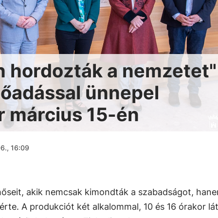
n hordozták a nemzetet"
lőadással ünnepel
r március 15-én
6., 16:09
hőseit, akik nemcsak kimondták a szabadságot, han
érte. A produkciót két alkalommal, 10 és 16 órakor lá