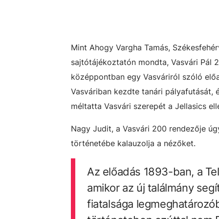
Mint Ahogy Vargha Tamás, Székesfehér
sajtótájékoztatón mondta, Vasvári Pál 2
középpontban egy Vasváriról szóló előa
Vasváriban kezdte tanári pályafutását, é
méltatta Vasvári szerepét a Jellasics el
Nagy Judit, a Vasvári 200 rendezője ú
történetébe kalauzolja a nézőket.
Az előadás
1893-ban, a Te
amikor az új találmány seg
fiatalsága legmeghatározób