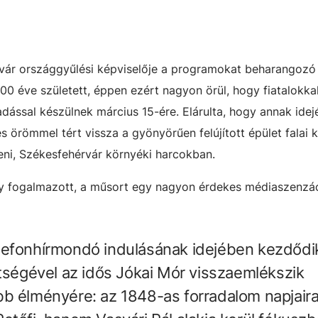
vár országgyűlési képviselője a programokat beharangozó
00 éve született, éppen ezért nagyon örül, hogy fiatalokka
dással készülnek március 15-ére. E
lárulta, hogy annak idej
s örömmel tért vissza a gyönyörűen felújított épület falai 
leni, Székesfehérvár környéki harcokban.
gy fogalmazott, a műsort egy nagyon érdekes médiaszenzá
lefonhírmondó indulásának idejében kezdődi
ítségével az idős Jókai Mór visszaemlékszik
b élményére: az 1848-as forradalom napjaira