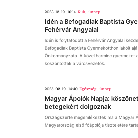
2023. 12. 19., 16:14
Kult
,
ünnep
Idén a Befogadlak Baptista Gy
Fehérvár Angyalai
Idén is folytatódott a Fehérvár Angyalai kez
Befogadlak Baptista Gyermekotthon lakóit a
Önkormányzata. A közel harminc gyermeket 
köszöntötték a városvezetők.
2025. 02. 19., 14:40
Egészség
,
ünnep
Magyar Ápolók Napja: köszönet
betegekért dolgoznak
Országszerte megemlékeztek ma a Magyar Áp
Magyarország első főápolója tiszteletére tar