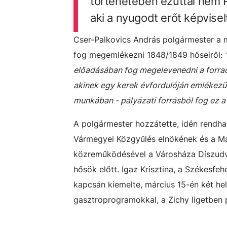
történeteben ezúttal nem P
aki a nyugodt erőt képvisel
Cser-Palkovics András polgármester a m
fog megemlékezni 1848/1849 hőseiről:
előadásában fog megelevenedni a forrad
akinek egy kerek évfordulóján emlékezünk
munkában - pályázati forrásból fog ez a
A polgármester hozzátette, idén rendhag
Vármegyei Közgyűlés elnökének és a M
közreműködésével a Városháza Díszudvar
hősök előtt. Igaz Krisztina, a Székesfe
kapcsán kiemelte, március 15-én két hel
gasztroprogramokkal, a Zichy ligetben 