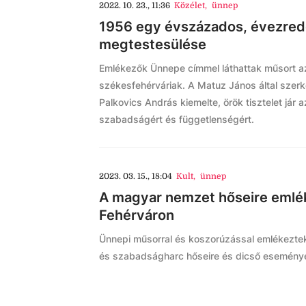
2022. 10. 23., 11:36
Közélet
,
ünnep
1956 egy évszázados, évezrede
megtestesülése
Emlékezők Ünnepe címmel láthattak műsort a
székesfehérváriak. A Matuz János által szerk
Palkovics András kiemelte, örök tisztelet jár 
szabadságért és függetlenségért.
2023. 03. 15., 18:04
Kult
,
ünnep
A magyar nemzet hőseire emlé
Fehérváron
Ünnepi műsorral és koszorúzással emlékezte
és szabadságharc hőseire és dicső esemény