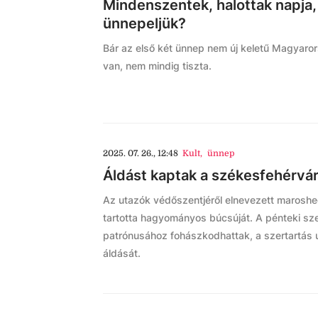
Mindenszentek, halottak napja,
ünnepeljük?
Bár az első két ünnep nem új keletű Magyaro
van, nem mindig tiszta.
2025. 07. 26., 12:48
Kult
,
ünnep
Áldást kaptak a székesfehérvá
Az utazók védőszentjéről elnevezett marosheg
tartotta hagyományos búcsúját. A pénteki sze
patrónusához fohászkodhattak, a szertartás u
áldását.