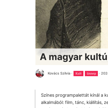
A magyar kultú
Kovács Szilvia
·
·
2024
Kult
ünnep
Színes programpalettát kínál a 
alkalmából: film, tánc, kiállítás,