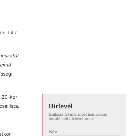
os Túl a
nuszától
 című
össégi
8.20-kor
Hírlevél
sellista.
Iratkozz fel már most hamarosan
induló heti hírlevelünkre!
atkor