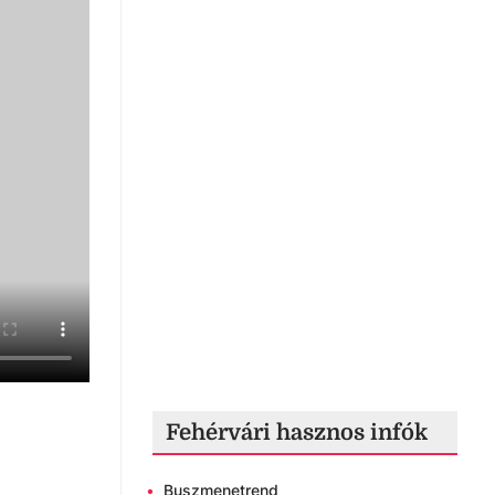
Fehérvári hasznos infók
•
Buszmenetrend