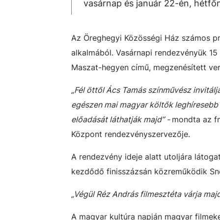
vasárnap és január 22-én, hétfő
Az Öreghegyi Közösségi Ház számos pr
alkalmából. Vasárnapi rendezvényük 15 
Maszat-hegyen című, megzenésített ver
„Fél öttől Ács Tamás színművész invitál
egészen mai magyar költők leghíresebb m
előadását láthatják majd” -
mondta az fm
Központ rendezvényszervezője.
A rendezvény ideje alatt utoljára látogat
kezdődő finisszázsán közreműködik Snét
„Végül Réz András filmesztéta várja maj
A magyar kultúra napján magyar filmeke