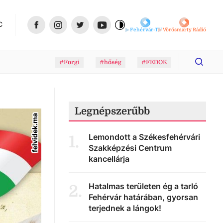
C
Fehérvár-TV
Vörösmarty Rádió
#Forgi
#hőség
#FEDOK
Legnépszerűbb
felvidek.ma
Lemondott a Székesfehérvári
1
.
Szakképzési Centrum
kancellárja
Hatalmas területen ég a tarló
2
.
Fehérvár határában, gyorsan
terjednek a lángok!