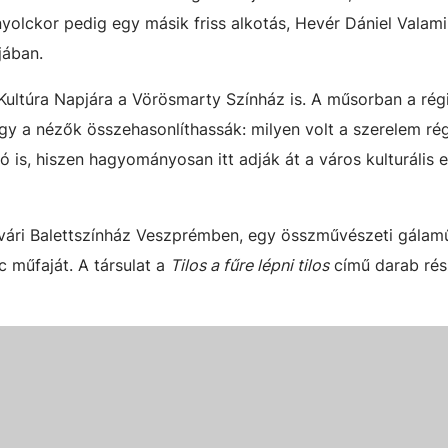
 nyolckor pedig egy másik friss alkotás, Hevér Dániel Vala
jában.
Kultúra Napjára a Vörösmarty Színház is. A műsorban a rég
hogy a nézők összehasonlíthassák: milyen volt a szerelem ré
 is, hiszen hagyományosan itt adják át a város kulturális e
vári Balettszínház Veszprémben, egy összművészeti gálam
c műfaját. A társulat a
Tilos a fűre lépni tilos
című darab rész