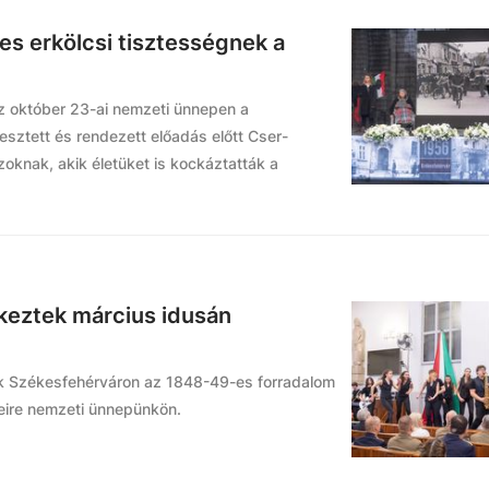
s erkölcsi tisztességnek a
z október 23-ai nemzeti ünnepen a
esztett és rendezett előadás előtt Cser-
azoknak, akik életüket is kockáztatták a
keztek március idusán
k Székesfehérváron az 1848-49-es forradalom
eire nemzeti ünnepünkön.