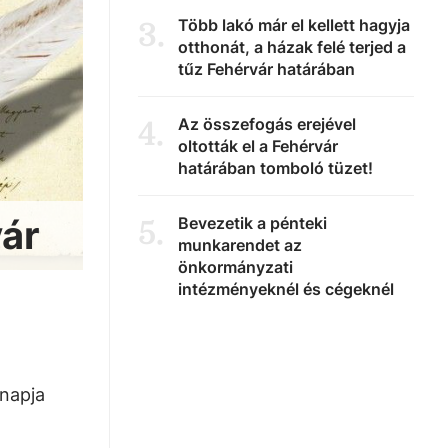
Több lakó már el kellett hagyja
3
.
otthonát, a házak felé terjed a
tűz Fehérvár határában
Az összefogás erejével
4
.
oltották el a Fehérvár
határában tomboló tüzet!
vár
Bevezetik a pénteki
5
.
munkarendet az
önkormányzati
intézményeknél és cégeknél
 napja