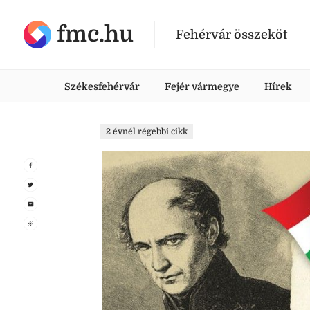
fmc.hu
Fehérvár összeköt
Székesfehérvár
Fejér vármegye
Hírek
2 évnél régebbi cikk