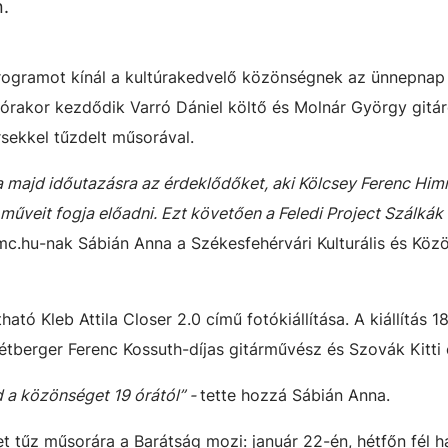
n.
ogramot kínál a kultúrakedvelő közönségnek az ünnepnap
órakor kezdődik Varró Dániel költő és Molnár György gitár
sekkel tűzdelt műsorával.
ja majd időutazásra az érdeklődőket, aki Kölcsey Ferenc Him
űveit fogja előadni. Ezt követően a Feledi Project Szálkák
c.hu-nak Sábián Anna a Székesfehérvári Kulturális és Köz
ható Kleb Attila Closer 2.0 című fotókiállítása. A kiállítás 1
berger Ferenc Kossuth-díjas gitárművész és Szovák Kitti c
d a közönséget 19 órától” -
tette hozzá Sábián Anna.
t tűz műsorára a Barátság mozi: január 22-én, hétfőn fél h