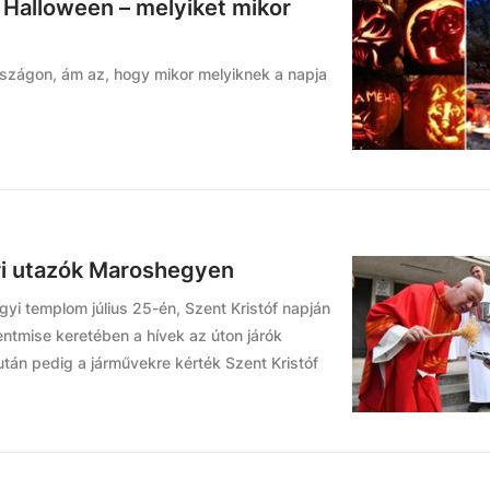
 Halloween – melyiket mikor
rszágon, ám az, hogy mikor melyiknek a napja
ri utazók Maroshegyen
yi templom július 25-én, Szent Kristóf napján
ntmise keretében a hívek az úton járók
tán pedig a járművekre kérték Szent Kristóf