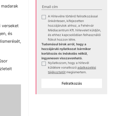
mi madarak
A Hírlevélre történő feliratkozással
✓
önkéntesen, kifejezetten
i verseket
hozzájárulok ahhoz, a Fehérvár
Médiacentrum Kft. hírlevelet küldjön,
gen, és
és ehhez kapcsolódóan felhasználói
fiókot hozzon létre.
lismerését,
Tudomásul bírok arról, hogy a
hozzájáruló nyilatkozat bármikor
korlátozás és indokolás nélkül,
ingyenesen visszavonható.
űsor
Nyilatkozom, hogy a hírlevél
✓
küldésre vonatkozó
adatkezelési
leteit
tájékoztatót
megismertem.
Feliratkozás