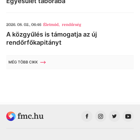
Egyesület táborába
2026. 08. 02., 06:46
Életmód
,
rendőrség
A közgyűlés is támogatja az új
rendőrfőkapitányt
MÉG TÖBB CIKK
fmc.hu