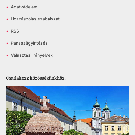
•
Adatvédelem
•
Hozzászólás szabályzat
•
RSS
•
Panaszügyintézés
•
Választási irányelvek
Csatlakozz közösségünkhöz!