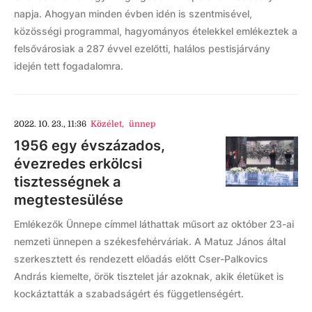
napja. Ahogyan minden évben idén is szentmisével,
közösségi programmal, hagyományos ételekkel emlékeztek a
felsővárosiak a 287 évvel ezelőtti, halálos pestisjárvány
idején tett fogadalomra.
2022. 10. 23., 11:36
Közélet
,
ünnep
1956 egy évszázados,
évezredes erkölcsi
tisztességnek a
megtestesülése
Emlékezők Ünnepe címmel láthattak műsort az október 23-ai
nemzeti ünnepen a székesfehérváriak. A Matuz János által
szerkesztett és rendezett előadás előtt Cser-Palkovics
András kiemelte, örök tisztelet jár azoknak, akik életüket is
kockáztatták a szabadságért és függetlenségért.