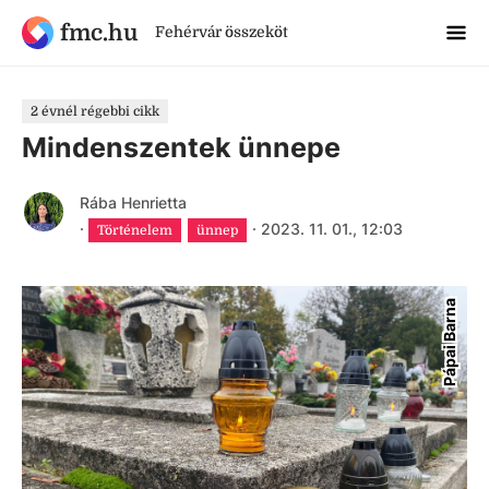
fmc.hu
Fehérvár összeköt
2 évnél régebbi cikk
Mindenszentek ünnepe
Rába Henrietta
·
·
2023. 11. 01., 12:03
Történelem
ünnep
Pápai Barna