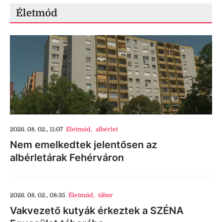
Életmód
2026. 08. 02., 11:07
Életmód
,
albérlet
Nem emelkedtek jelentősen az
albérletárak Fehérváron
2026. 08. 02., 08:35
Életmód
,
tábor
Vakvezető kutyák érkeztek a SZÉNA