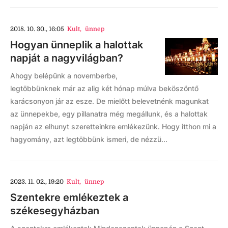
2018. 10. 30., 16:05
Kult
,
ünnep
Hogyan ünneplik a halottak
napját a nagyvilágban?
Ahogy belépünk a novemberbe,
legtöbbünknek már az alig két hónap múlva beköszöntő
karácsonyon jár az esze. De mielőtt belevetnénk magunkat
az ünnepekbe, egy pillanatra még megállunk, és a halottak
napján az elhunyt szeretteinkre emlékezünk. Hogy itthon mi a
hagyomány, azt legtöbbünk ismeri, de nézzü...
2023. 11. 02., 19:20
Kult
,
ünnep
Szentekre emlékeztek a
székesegyházban