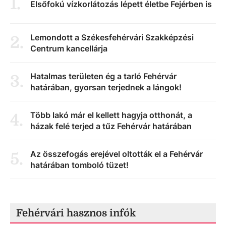
1
.
Elsőfokú vízkorlátozás lépett életbe Fejérben is
Lemondott a Székesfehérvári Szakképzési
2
.
Centrum kancellárja
Hatalmas területen ég a tarló Fehérvár
3
.
határában, gyorsan terjednek a lángok!
Több lakó már el kellett hagyja otthonát, a
4
.
házak felé terjed a tűz Fehérvár határában
Az összefogás erejével oltották el a Fehérvár
5
.
határában tomboló tüzet!
Fehérvári hasznos infók