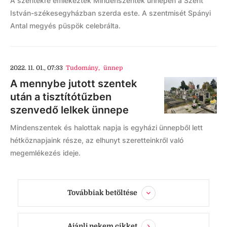
A szentekre emlékeztek Mindenszentek ünnepén a Szent
István-székesegyházban szerda este. A szentmisét Spányi
Antal megyés püspök celebrálta.
2022. 11. 01., 07:33
Tudomány
,
ünnep
A mennybe jutott szentek
után a tisztítótűzben
szenvedő lelkek ünnepe
Mindenszentek és halottak napja is egyházi ünnepből lett
hétköznapjaink része, az elhunyt szeretteinkről való
megemlékezés ideje.
Továbbiak betöltése
Ajánlj nekem cikket