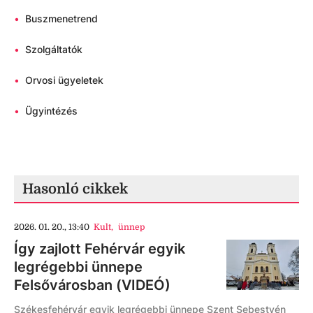
•
Buszmenetrend
•
Szolgáltatók
•
Orvosi ügyeletek
•
Ügyintézés
Hasonló cikkek
2026. 01. 20., 13:40
Kult
,
ünnep
Így zajlott Fehérvár egyik
legrégebbi ünnepe
Felsővárosban (VIDEÓ)
Székesfehérvár egyik legrégebbi ünnepe Szent Sebestyén