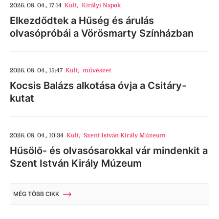
2026. 08. 04., 17:14
Kult
,
Királyi Napok
Elkezdődtek a Hűség és árulás
olvasópróbái a Vörösmarty Színházban
2026. 08. 04., 15:47
Kult
,
művészet
Kocsis Balázs alkotása óvja a Csitáry-
kutat
2026. 08. 04., 10:34
Kult
,
Szent István Király Múzeum
Hűsölő- és olvasósarokkal vár mindenkit a
Szent István Király Múzeum
MÉG TÖBB CIKK