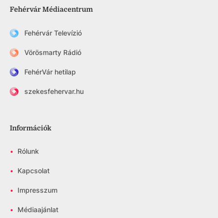
Fehérvár Médiacentrum
Fehérvár Televízió
Vörösmarty Rádió
FehérVár hetilap
szekesfehervar.hu
Információk
•
Rólunk
•
Kapcsolat
•
Impresszum
•
Médiaajánlat