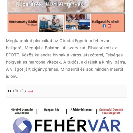
Megkapták diplomáikat az Óbudai Egyetem fehérvári
hallgatói, Megújul a Balatoni úti szervizút, Elbúcsúzott az
EFOTT, Közös kalandra hívnak a város játszóterei, Felséges
hölgyek és marcona vitézek, A tudós, aki rálelt a királyi párra,
A világot járt cigányprímás. Minderről és sok minden másról
is olv...
LETÖLTÉS