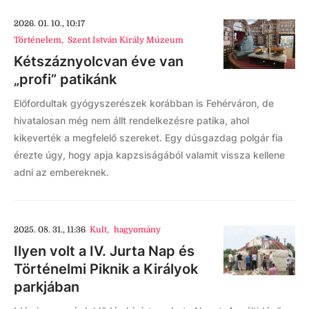
2026. 01. 10., 10:17
Történelem
,
Szent István Király Múzeum
Kétszáznyolcvan éve van
„profi” patikánk
Előfordultak gyógyszerészek korábban is Fehérváron, de
hivatalosan még nem állt rendelkezésre patika, ahol
kikeverték a megfelelő szereket. Egy dúsgazdag polgár fia
érezte úgy, hogy apja kapzsiságából valamit vissza kellene
adni az embereknek.
2025. 08. 31., 11:36
Kult
,
hagyomány
Ilyen volt a IV. Jurta Nap és
Történelmi Piknik a Királyok
parkjában