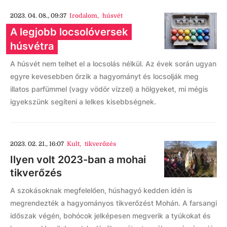
2023. 04. 08., 09:37
Irodalom
,
húsvét
A legjobb locsolóversek
húsvétra
A húsvét nem telhet el a locsolás nélkül. Az évek során ugyan
egyre kevesebben őrzik a hagyományt és locsolják meg
illatos parfümmel (vagy vödör vízzel) a hölgyeket, mi mégis
igyekszünk segíteni a lelkes kisebbségnek.
2023. 02. 21., 16:07
Kult
,
tikverőzés
Ilyen volt 2023-ban a mohai
tikverőzés
A szokásoknak megfelelően, húshagyó kedden idén is
megrendezték a hagyományos tikverőzést Mohán. A farsangi
időszak végén, bohócok jelképesen megverik a tyúkokat és