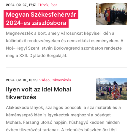
2024. 02. 27., 17:51
Hírek
,
bor
Megvan Székesfehérvár
2024-es zászlósbora
Megnevezték a bort, amely városunkat képviseli idén a
különböző rendezvényeken és nemzetközi eseményeken. A
Noé-Hegyi Szent István Borlovagrend szombaton rendezte
meg a XXII. Díjátadó Borgáláját.
2024. 02. 13., 13:29
Videó
,
tikverőzés
Ilyen volt az idei Mohai
tikverőzés
Alakoskodó lányok, szalagos bohócok, a szalmatörök és a
kéményseprő idén is igyekeztek meghozni a bőséget
Mohára. Farsang utolsó napján, húshagyó kedden minden
évben tikverőzést tartanak. A település büszkén őrzi ősi