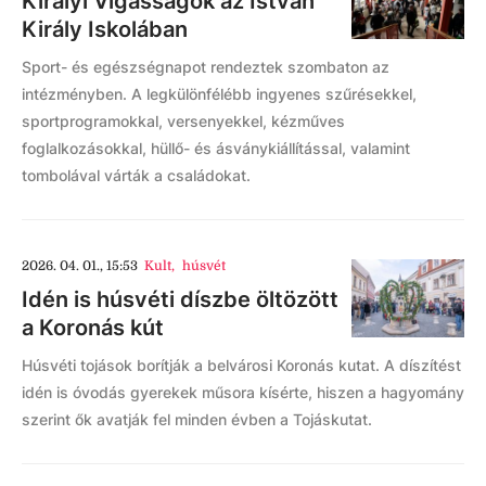
Királyi Vigasságok az István
Király Iskolában
Sport- és egészségnapot rendeztek szombaton az
intézményben. A legkülönfélébb ingyenes szűrésekkel,
sportprogramokkal, versenyekkel, kézműves
foglalkozásokkal, hüllő- és ásványkiállítással, valamint
tombolával várták a családokat.
2026. 04. 01., 15:53
Kult
,
húsvét
Idén is húsvéti díszbe öltözött
a Koronás kút
Húsvéti tojások borítják a belvárosi Koronás kutat. A díszítést
idén is óvodás gyerekek műsora kísérte, hiszen a hagyomány
szerint ők avatják fel minden évben a Tojáskutat.