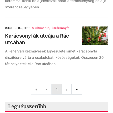
korommal kenik be a jelenlévők arcát a termékenység és a jó
szerencse jegyében.
2021. 12. 10., 11:56
Multimédia
,
karácsonyfa
Karácsonyfák utcája a Rác
utcában
A Fehérvári Kézművesek Egyesülete ismét karácsonyfa
díszítésre várta a családokat, közösségeket. Összesen 20
fát helyeztek el a Rác utcában.
First
Previous
Next
Last
«
‹
1
›
»
Legnépszerűbb