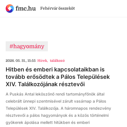
fmc.hu
Fehérvár összeköt
#hagyomány
2026. 05. 31., 15:55
Hírek
,
találkozó
Hitben és emberi kapcsolataikban is
tovább erősödtek a Pálos Települések
XIV. Találkozójának résztevői
A Puskás Antal leköszönő rendi tartományfőnök által
celebrált ünnepi szentmisével zárult vasárnap a Pálos
Települések XIV. Találkozója. A háromnapos rendezvény
résztvevői a pálos hagyományok és a közös történelmi
gyökerek ápolása mellett hitükben és emberi