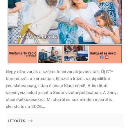
Négy díjra várják a székesfehérváriak javaslatait, Új CT-
berendezés a kórházban, Készül a közös szakpolitikai
javaslatcsomag, Isten éltesse Klára nénit!, A tisztított
szennyvíz sokat jelent a Sóstó vízutánpótlásában, A Zrínyi
utcai építkezésekről. Minderről és sok minden másról is
olvashatsz a 2026....
LETÖLTÉS