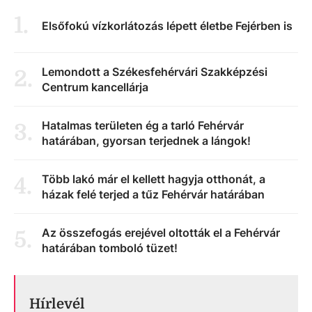
1
.
Elsőfokú vízkorlátozás lépett életbe Fejérben is
Lemondott a Székesfehérvári Szakképzési
2
.
Centrum kancellárja
Hatalmas területen ég a tarló Fehérvár
3
.
határában, gyorsan terjednek a lángok!
Több lakó már el kellett hagyja otthonát, a
4
.
házak felé terjed a tűz Fehérvár határában
Az összefogás erejével oltották el a Fehérvár
5
.
határában tomboló tüzet!
Hírlevél