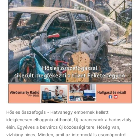
Hősies összefogás - Hatvanegy embernek kellett
ideiglenesen elhagynia otthonát, Új parancsnok a hadosztály
élén, Egyéves a belváros új közösségi tere, Hőség van,
vízhiány nincs, Minden, amit az intermodális csomópontról