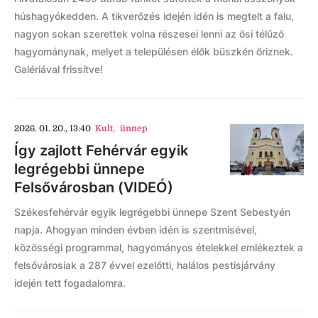
húshagyókedden. A tikverőzés idején idén is megtelt a falu,
nagyon sokan szerettek volna részesei lenni az ősi télűző
hagyománynak, melyet a településen élők büszkén őriznek.
Galériával frissítve!
2026. 01. 20., 13:40
Kult
,
ünnep
Így zajlott Fehérvár egyik
legrégebbi ünnepe
Felsővárosban (VIDEÓ)
Székesfehérvár egyik legrégebbi ünnepe Szent Sebestyén
napja. Ahogyan minden évben idén is szentmisével,
közösségi programmal, hagyományos ételekkel emlékeztek a
felsővárosiak a 287 évvel ezelőtti, halálos pestisjárvány
idején tett fogadalomra.