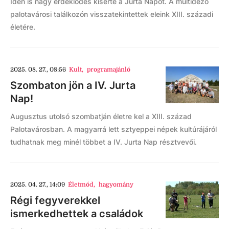
Idén is nagy érdeklődés kísérte a Jurta Napot. A múltidéző
palotavárosi találkozón visszatekintettek eleink XIII. századi
életére.
2025. 08. 27., 08:56
Kult
,
programajánló
Szombaton jön a IV. Jurta
Nap!
Augusztus utolsó szombatján életre kel a XIII. század
Palotavárosban. A magyarrá lett sztyeppei népek kultúrájáról
tudhatnak meg minél többet a IV. Jurta Nap résztvevői.
2025. 04. 27., 14:09
Életmód
,
hagyomány
Régi fegyverekkel
ismerkedhettek a családok