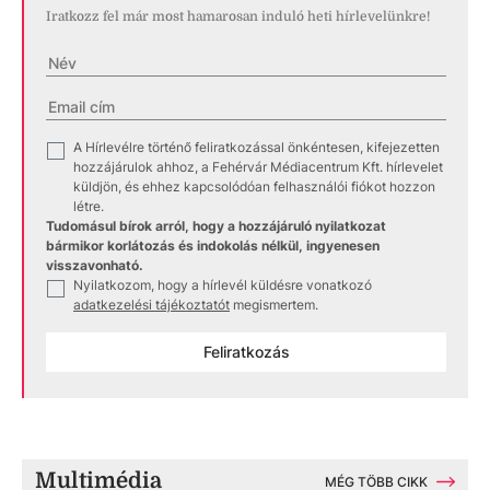
Iratkozz fel már most hamarosan induló heti hírlevelünkre!
A Hírlevélre történő feliratkozással önkéntesen, kifejezetten
✓
hozzájárulok ahhoz, a Fehérvár Médiacentrum Kft. hírlevelet
küldjön, és ehhez kapcsolódóan felhasználói fiókot hozzon
létre.
Tudomásul bírok arról, hogy a hozzájáruló nyilatkozat
bármikor korlátozás és indokolás nélkül, ingyenesen
visszavonható.
Nyilatkozom, hogy a hírlevél küldésre vonatkozó
✓
adatkezelési tájékoztatót
megismertem.
Feliratkozás
Multimédia
MÉG TÖBB CIKK