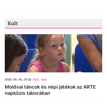
Kult
2026. 08. 06., 07:32
Kult
,
tánc
Moldvai táncok és népi játékok az ARTE
napközis táborában