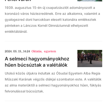
1939. augusztus 15-én új csapatzászlót adományozott a
koronázó város háziezredének. Erre az alkalomra, valamint a
gyalogezred doni harcokban elesett katonáira emlékeztek
pénteken a Lánczos Kornél Gimnáziumnál elhelyezett
emléktáblánál.
2024. 05. 13., 14:24
Oktatás
,
egyetem
A selmeci hagyományokhoz
hűen búcsúztak a valétálók
Utolsó közös útjukra indultak az Óbudai Egyetem Alba Regia
Műszaki Karának végzős diákjai szombaton este. A valétálók
az alma materüktől a selmeci hagyományokhoz hűen, fáklyás
felvonulással búcsúztak.