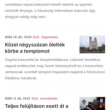
személyes tapasztalásairól mesélt nekünk az egyházi
esküvők lényege, a házasság intézménye kapcsán úgy,
ahogyan eddig még nem.
2024. 01. 20., 13:50
Kult
,
hagyomány
Közel négyszázan ölelték
körbe a templomot
Orgona koncerttel és templomöleléssel, valamint tematikus
nappal emlékeztek meg Szent Sebestyénről és a keresztény
vértanúnak szentelt templom fogadalmi napjáról a Felsővárosi
Általános Iskolások.
2023. 11. 22., 13:45
Kult
,
zeneoktatás
Teljes felújításon esett át a