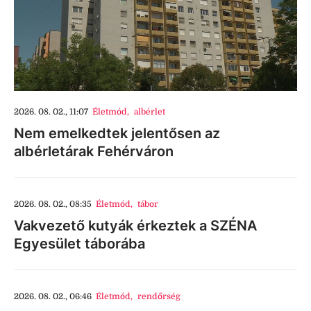
2026. 08. 02., 11:07
Életmód
,
albérlet
Nem emelkedtek jelentősen az
albérletárak Fehérváron
2026. 08. 02., 08:35
Életmód
,
tábor
Vakvezető kutyák érkeztek a SZÉNA
Egyesület táborába
2026. 08. 02., 06:46
Életmód
,
rendőrség