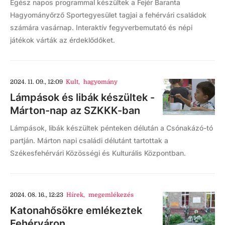
Egész napos programmal készültek a Fejér Baranta
Hagyományőrző Sportegyesület tagjai a fehérvári családok
számára vasárnap. Interaktív fegyverbemutató és népi
játékok várták az érdeklődőket.
2024. 11. 09., 12:09
Kult
,
hagyomány
Lámpások és libák készültek -
Márton-nap az SZKKK-ban
Lámpások, libák készültek pénteken délután a Csónakázó-tó
partján. Márton napi családi délutánt tartottak a
Székesfehérvári Közösségi és Kulturális Központban.
2024. 08. 16., 12:23
Hírek
,
megemlékezés
Katonahősökre emlékeztek
Fehérváron