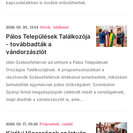
kapcsolataikban is tovább erősödhettek.
2026. 05. 30., 13:54
Hírek
,
találkozó
Pálos Települések Találkozója
- továbbadták a
vándorzászlót
Idén Székesfehérvár ad otthont a Pálos Települések
Országos Találkozójának. A programsorozatban a
résztvevők Székesfehérvár értékeivel ismerkedtek, miközben
bemutatták egymásnak pálos örökségüket. Szombaton
Spányi Antal megyéspüspök celebrált misét a vendégeknek,
majd átadták a vándorzászlót is, ame...
2026. 05. 17., 05:28
Programok
,
család