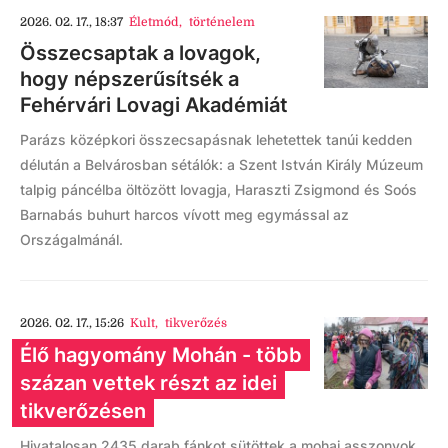
2026. 02. 17., 18:37
Életmód
,
történelem
Összecsaptak a lovagok,
hogy népszerűsítsék a
Fehérvári Lovagi Akadémiát
Parázs középkori összecsapásnak lehetettek tanúi kedden
délután a Belvárosban sétálók: a Szent István Király Múzeum
talpig páncélba öltözött lovagja, Haraszti Zsigmond és Soós
Barnabás buhurt harcos vívott meg egymással az
Országalmánál.
2026. 02. 17., 15:26
Kult
,
tikverőzés
Élő hagyomány Mohán - több
százan vettek részt az idei
tikverőzésen
Hivatalosan 2435 darab fánkot sütöttek a mohai asszonyok