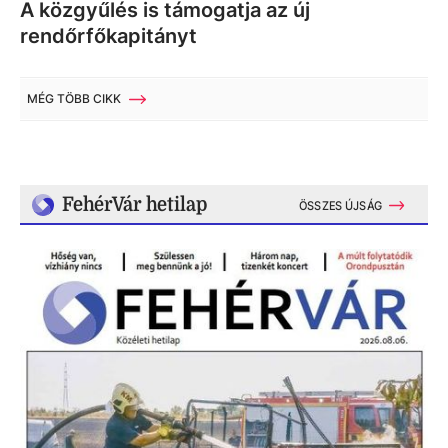
A közgyűlés is támogatja az új
rendőrfőkapitányt
MÉG TÖBB CIKK
FehérVár hetilap
ÖSSZES ÚJSÁG