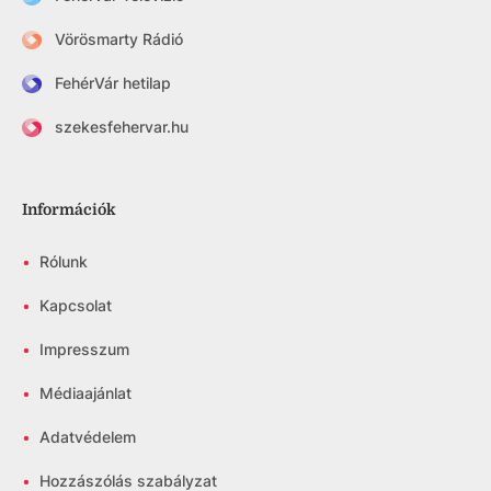
Vörösmarty Rádió
FehérVár hetilap
szekesfehervar.hu
Információk
•
Rólunk
•
Kapcsolat
•
Impresszum
•
Médiaajánlat
•
Adatvédelem
•
Hozzászólás szabályzat