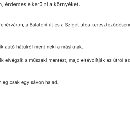
 érdemes elkerülni a környéket.
érváron, a Balatoni út és a Sziget utca kereszteződésénél
ik autó hátulról ment neki a másiknak.
kik elvégzik a műszaki mentést, majd eltávolítják az útról az
nleg csak egy sávon halad.