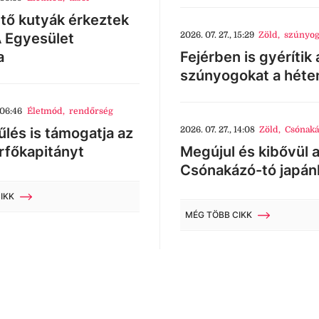
tő kutyák érkeztek
 Egyesület
2026. 07. 27., 15:29
Zöld
,
szúnyog
a
Fejérben is gyérítik 
szúnyogokat a héte
 06:46
Életmód
,
rendőrség
lés is támogatja az
2026. 07. 27., 14:08
Zöld
,
Csónaká
rfőkapitányt
Megújul és kibővül 
Csónakázó-tó japán
IKK
MÉG TÖBB CIKK