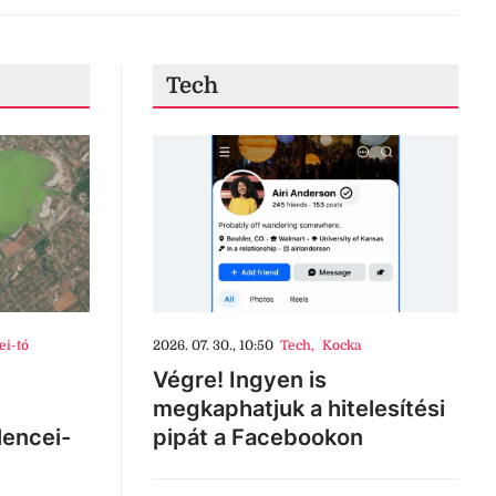
Tech
ei-tó
2026. 07. 30., 10:50
Tech
,
Kocka
Végre! Ingyen is
megkaphatjuk a hitelesítési
lencei-
pipát a Facebookon