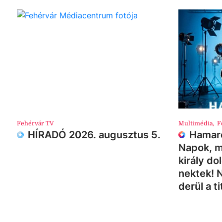
Fehérvár TV
Multimédia
,
F
HÍRADÓ 2026. augusztus 5.
Hamaro
Napok, m
király do
nektek! 
derül a ti