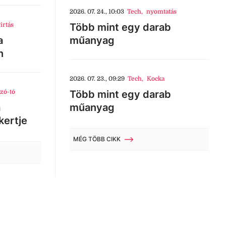
2026. 07. 24., 10:03
Tech
,
nyomtatás
irtás
Több mint egy darab
a
műanyag
n
2026. 07. 23., 09:29
Tech
,
Kocka
zó-tó
Több mint egy darab
a
műanyag
kertje
MÉG TÖBB CIKK