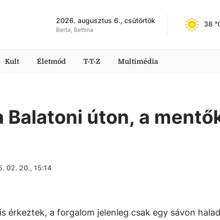
2026. augusztus 6., csütörtök
38
 °
Berta, Bettina
Kult
Életmód
T-T-Z
Multimédia
a Balatoni úton, a mentő
. 02. 20., 15:14
is érkeztek, a forgalom jelenleg csak egy sávon halad