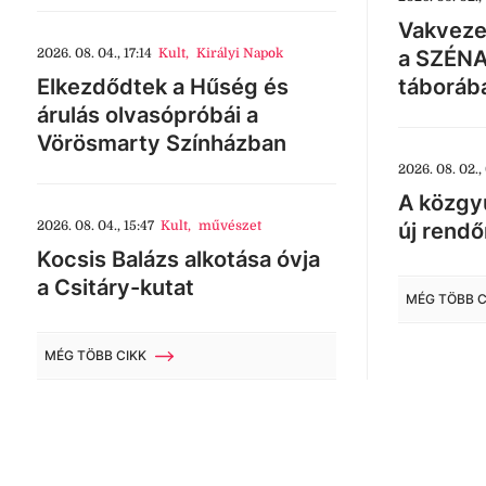
Vakveze
2026. 08. 04., 17:14
Kult
,
Királyi Napok
a SZÉNA
Elkezdődtek a Hűség és
táboráb
árulás olvasópróbái a
Vörösmarty Színházban
2026. 08. 02.,
A közgyű
2026. 08. 04., 15:47
Kult
,
művészet
új rendő
Kocsis Balázs alkotása óvja
a Csitáry-kutat
MÉG TÖBB C
MÉG TÖBB CIKK