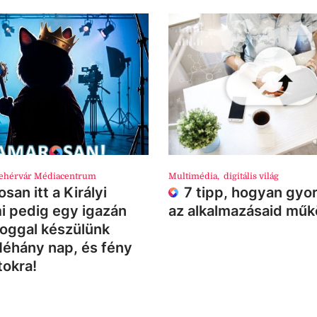
ehérvár Médiacentrum
Multimédia
,
digitális világ
san itt a Királyi
7 tipp, hogyan gyor
i pedig egy igazán
az alkalmazásaid mű
loggal készülünk
Néhány nap, és fény
tokra!