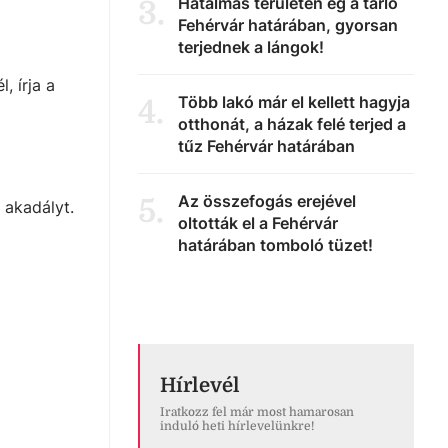
Hatalmas területen ég a tarló
3
.
Fehérvár határában, gyorsan
terjednek a lángok!
, írja a
Több lakó már el kellett hagyja
4
.
otthonát, a házak felé terjed a
tűz Fehérvár határában
Az összefogás erejével
5
.
 akadályt.
oltották el a Fehérvár
határában tomboló tüzet!
Hírlevél
Iratkozz fel már most hamarosan
induló heti hírlevelünkre!