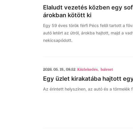
Elaludt vezetés közben egy sof
árokban kötött ki
Egy 59 éves török férfi Pécs felől tartott a fő
autó letért az útról, árokba hajtott, majd a va
nekicsapódott.
2026. 05. 19., 08:52
Közlekedés
,
baleset
Egy üzlet kirakatába hajtott e
Az érintett helyszínen, az autó és a törmelék 