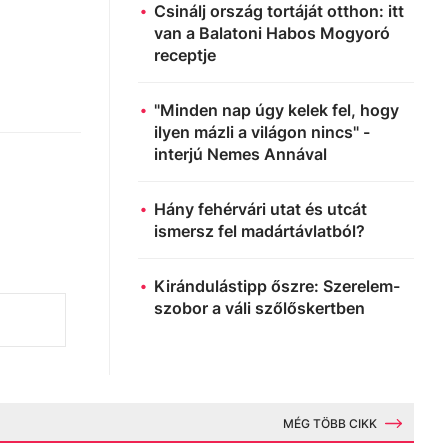
Csinálj ország tortáját otthon: itt
van a Balatoni Habos Mogyoró
receptje
"Minden nap úgy kelek fel, hogy
ilyen mázli a világon nincs" -
interjú Nemes Annával
Hány fehérvári utat és utcát
ismersz fel madártávlatból?
Kirándulástipp őszre: Szerelem-
szobor a váli szőlőskertben
MÉG TÖBB CIKK