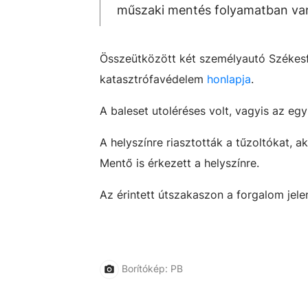
műszaki mentés folyamatban van,
Összeütközött két személyautó Székesfeh
katasztrófavédelem
honlapja
.
A baleset utoléréses volt, vagyis az egy
A helyszínre riasztották a tűzoltókat, a
Mentő is érkezett a helyszínre.
Az érintett útszakaszon a forgalom jele
Borítókép: PB