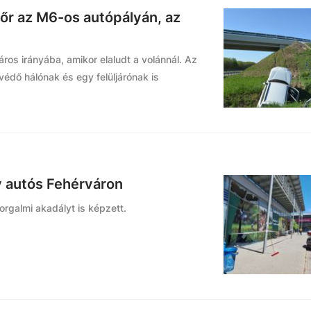
őr az M6-os autópályán, az
város irányába, amikor elaludt a volánnál. Az
dvédő hálónak és egy felüljárónak is
gy autós Fehérváron
forgalmi akadályt is képzett.