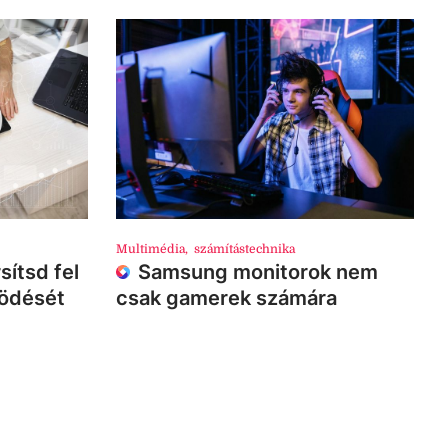
Multimédia
,
számítástechnika
sítsd fel
Samsung monitorok nem
ködését
csak gamerek számára