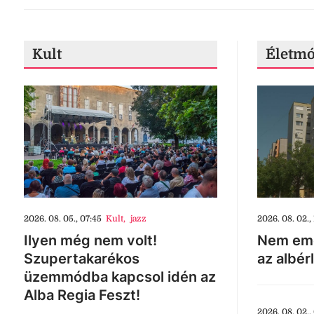
Kult
Életm
2026. 08. 05., 07:45
Kult
,
jazz
2026. 08. 02., 
Ilyen még nem volt!
Nem eme
Szupertakarékos
az albér
üzemmódba kapcsol idén az
Alba Regia Feszt!
2026. 08. 02.,