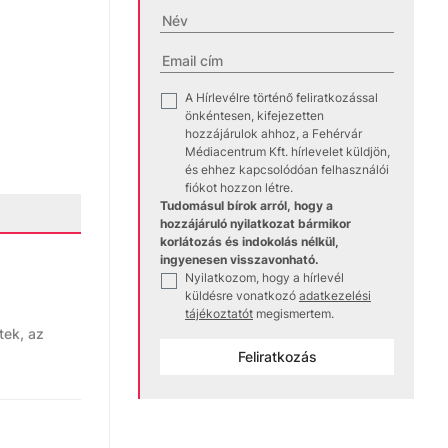
A Hírlevélre történő feliratkozással
✓
önkéntesen, kifejezetten
hozzájárulok ahhoz, a Fehérvár
Médiacentrum Kft. hírlevelet küldjön,
és ehhez kapcsolódóan felhasználói
fiókot hozzon létre.
Tudomásul bírok arról, hogy a
hozzájáruló nyilatkozat bármikor
korlátozás és indokolás nélkül,
ingyenesen visszavonható.
Nyilatkozom, hogy a hírlevél
✓
küldésre vonatkozó
adatkezelési
tájékoztatót
megismertem.
tek, az
Feliratkozás