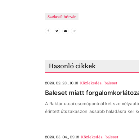
Székesfehérvár
Hasonló cikkek
2026. 02. 23., 10:13
Közlekedés
,
baleset
Baleset miatt forgalomkorlátozá
A Raktár utcai csomópontnál két személyautó 
érintett útszakaszon lassabb haladásra kell k
2026. 05. 04., 09:19
Közlekedés
,
baleset