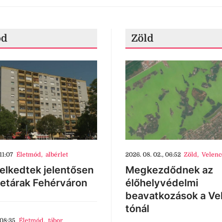
ód
Zöld
11:07
Életmód
,
albérlet
2026. 08. 02., 06:52
Zöld
,
Velenc
lkedtek jelentősen
Megkezdődnek az
letárak Fehérváron
élőhelyvédelmi
beavatkozások a Ve
tónál
 08:35
Életmód
,
tábor