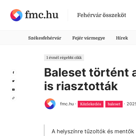
fmc.hu
Fehérvár összeköt
Székesfehérvár
Fejér vármegye
Hírek
1 évnél régebbi cikk
Baleset történt 
is riasztották
fmc.hu
·
·
2025
Közlekedés
baleset
A helyszínre tűzoltók és mentők 