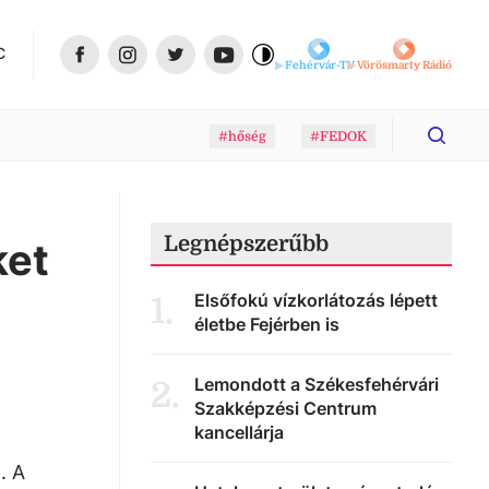
C
Fehérvár-TV
Vörösmarty Rádió
#hőség
#FEDOK
Legnépszerűbb
ket
Elsőfokú vízkorlátozás lépett
1
.
életbe Fejérben is
Lemondott a Székesfehérvári
2
.
Szakképzési Centrum
kancellárja
. A