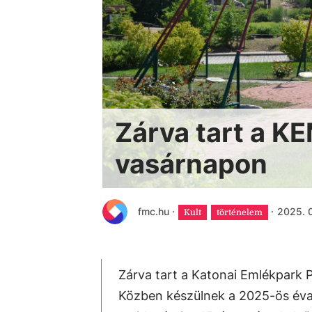
Zárva tart a K
vasárnapon
fmc.hu
·
·
2025. 0
Kult
történelem
Zárva tart a Katonai Emlékpark
Közben készülnek a 2025-ös évad