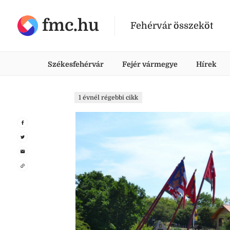
fmc.hu
Fehérvár összeköt
Székesfehérvár
Fejér vármegye
Hírek
1 évnél régebbi cikk