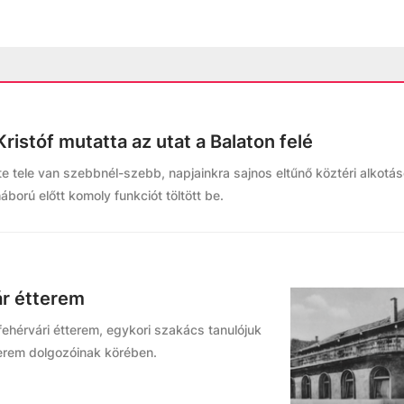
istóf mutatta az utat a Balaton felé
 tele van szebbnél-szebb, napjainkra sajnos eltűnő köztéri alkotáso
áború előtt komoly funkciót töltött be.
ár étterem
 fehérvári étterem, egykori szakács tanulójuk
terem dolgozóinak körében.