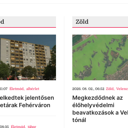
ód
Zöld
11:07
Életmód
,
albérlet
2026. 08. 02., 06:52
Zöld
,
Velenc
lkedtek jelentősen
Megkezdődnek az
letárak Fehérváron
élőhelyvédelmi
beavatkozások a Ve
tónál
 08:35
Életmód
,
tábor