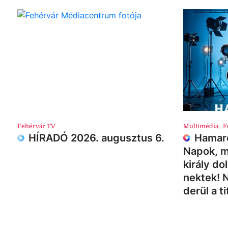
Fehérvár TV
Multimédia
,
F
HÍRADÓ 2026. augusztus 6.
Hamaro
Napok, m
király do
nektek! 
derül a ti