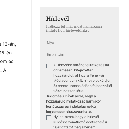
Hírlevél
Iratkozz fel már most hamarosan
induló heti hírlevelünkre!
 13-án,
15-én,
lom és
A Hírlevélre történő feliratkozással
✓
. A
önkéntesen, kifejezetten
hozzájárulok ahhoz, a Fehérvár
Médiacentrum Kft. hírlevelet küldjön,
és ehhez kapcsolódóan felhasználói
fiókot hozzon létre.
Tudomásul bírok arról, hogy a
hozzájáruló nyilatkozat bármikor
korlátozás és indokolás nélkül,
ingyenesen visszavonható.
Nyilatkozom, hogy a hírlevél
✓
küldésre vonatkozó
adatkezelési
tájékoztatót
megismertem.