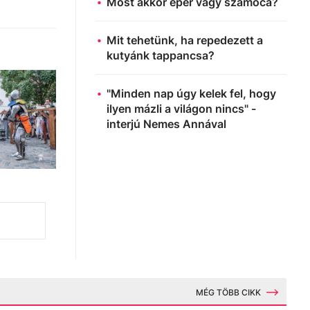
Most akkor eper vagy szamóca?
Mit tehetünk, ha repedezett a
kutyánk tappancsa?
"Minden nap úgy kelek fel, hogy
ilyen mázli a világon nincs" -
interjú Nemes Annával
MÉG TÖBB CIKK