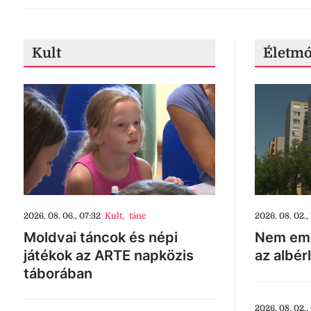
Kult
Életm
2026. 08. 06., 07:32
Kult
,
tánc
2026. 08. 02., 
Moldvai táncok és népi
Nem eme
játékok az ARTE napközis
az albér
táborában
2026. 08. 02.,