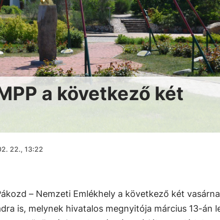
EMPP a következő két
2. 22., 13:22
 Pákozd – Nemzeti Emlékhely a következő két vasárn
ra is, melynek hivatalos megnyitója március 13-án l