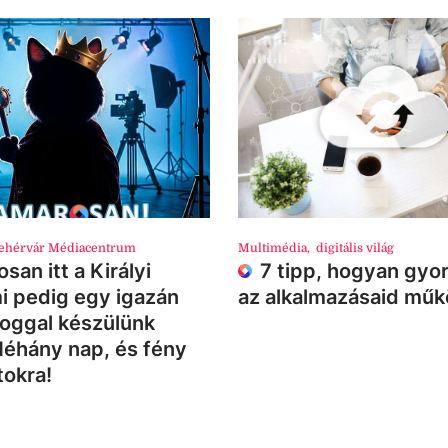
ehérvár Médiacentrum
Multimédia
,
digitális világ
san itt a Királyi
7 tipp, hogyan gyor
i pedig egy igazán
az alkalmazásaid mű
loggal készülünk
Néhány nap, és fény
tokra!