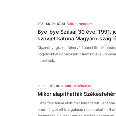
2021. 06. 19., 07:23
Kult
,
történelem
Bye-bye Szása: 30 éve, 1991. jú
szovjet katona Magyarországró
Disznót vágtak a fehérvári panel ötödik emele
hógolyókkal dobálóztak. Harminc éve vonulta
szovjetek.
2019. 11. 21., 10:57
Kult
,
történelem
Mikor alapíthatták Székesfehér
Géza fejedelem előtt már létezhetett Fehérvár.
eredményekről is izgalmas részleteket hallhat
részleteiről Szücsi Frigyes régész beszélt az 