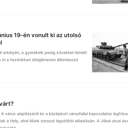
nius 19-én vonult ki az utolsó
l
ti erkélyén, a gyerekeik pedig kövekkel tömött
k ki a hazánkban ideiglenesen állomásozó
várt?
 A város alapításáról és a középkori városfallal kapcsolatos legfris
tak a Hely, ahol élünk sorozat legutóbbi előadásán. A Jókai utcai ás
érdeklőd...