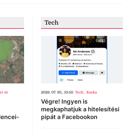
Tech
ei-tó
2026. 07. 30., 10:50
Tech
,
Kocka
Végre! Ingyen is
megkaphatjuk a hitelesítési
lencei-
pipát a Facebookon