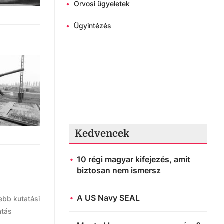
•
Orvosi ügyeletek
•
Ügyintézés
Kedvencek
10 régi magyar kifejezés, amit
biztosan nem ismersz
A US Navy SEAL
sebb kutatási
atás