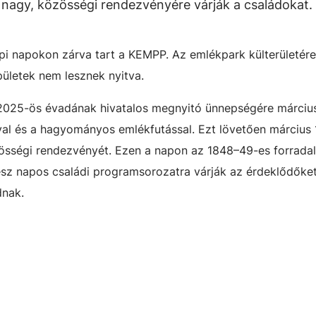
 nagy, közösségi rendezvényére várják a családokat.
pi napokon zárva tart a KEMPP. Az emlékpark külterületére
ületek nem lesznek nyitva.
025-ös évadának hivatalos megnyitó ünnepségére március
óval és a hagyományos emlékfutással. Ezt lövetően március 
zösségi rendezvényét. Ezen a napon az 1848–49-es forrada
sz napos családi programsorozatra várják az érdeklődőket
dnak.