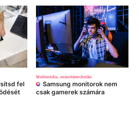
Multimédia
,
számítástechnika
sítsd fel
Samsung monitorok nem
ködését
csak gamerek számára