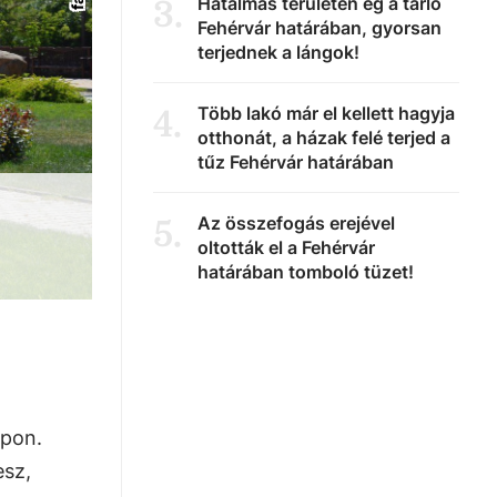
Hatalmas területen ég a tarló
3
.
Fehérvár határában, gyorsan
terjednek a lángok!
Több lakó már el kellett hagyja
4
.
otthonát, a házak felé terjed a
tűz Fehérvár határában
Az összefogás erejével
5
.
oltották el a Fehérvár
határában tomboló tüzet!
apon.
esz,