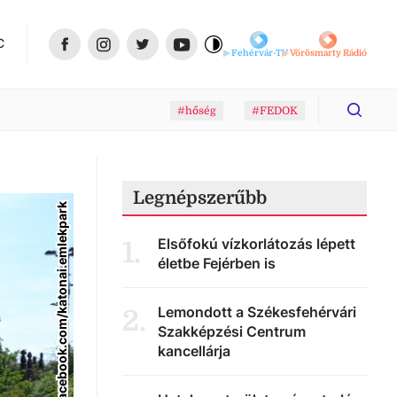
C
Fehérvár-TV
Vörösmarty Rádió
#hőség
#FEDOK
Legnépszerűbb
facebook.com/katonai.emlekpark
Elsőfokú vízkorlátozás lépett
1
.
életbe Fejérben is
Lemondott a Székesfehérvári
2
.
Szakképzési Centrum
kancellárja