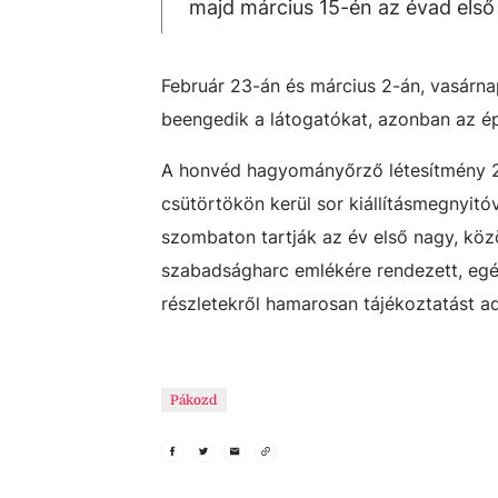
majd március 15-én az évad első
Február 23-án és március 2-án, vasárna
beengedik a látogatókat, azonban az ép
A honvéd hagyományőrző létesítmény 2
csütörtökön kerül sor kiállításmegnyit
szombaton tartják az év első nagy, kö
szabadságharc emlékére rendezett, egé
részletekről hamarosan tájékoztatást a
Pákozd