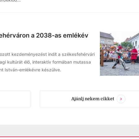
fehérváron a 2038-as emlékév
zott kezdeményezést indít a székesfehérvári
gi kultúrát élő, interaktív formában mutassa
nt István-emlékévre készülve.
Ajánlj nekem cikket