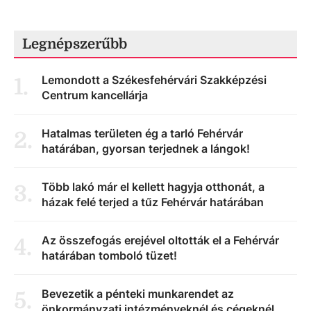
Legnépszerűbb
Lemondott a Székesfehérvári Szakképzési
1
.
Centrum kancellárja
Hatalmas területen ég a tarló Fehérvár
2
.
határában, gyorsan terjednek a lángok!
Több lakó már el kellett hagyja otthonát, a
3
.
házak felé terjed a tűz Fehérvár határában
Az összefogás erejével oltották el a Fehérvár
4
.
határában tomboló tüzet!
Bevezetik a pénteki munkarendet az
5
.
önkormányzati intézményeknél és cégeknél