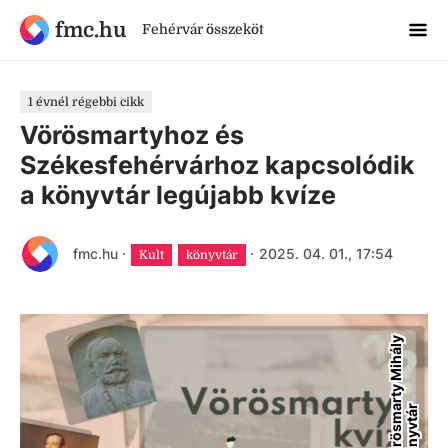
fmc.hu
Fehérvár összeköt
1 évnél régebbi cikk
Vörösmartyhoz és
Székesfehérvárhoz kapcsolódik
a könyvtár legújabb kvíze
fmc.hu
·
·
2025. 04. 01., 17:54
Kult
könyvtár
V
ö
r
ö
s
m
r
t
y
M
i
h
á
l
y
K
ö
n
y
v
t
á
a
r