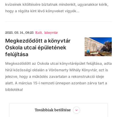
kvízeinek kitöltésére biztatnak mindenkit, ugyanakkor kérik,
hogy a régóta kint lévő könyveket vigyék...
2025. 03. 14., 08:25
Kult
,
könyvtár
Megkezdődött a könyvtár
Oskola utcai épületének
felújítása
Megkezdődött az Oskola utcai könyvtárépület felújítása, adta
hírül közösségi oldalán a Vörösmarty Mihály Könyvtár, azt is
jelezve, hogy a működés zavartalan a rekonstrukció ideje
alatt. A március 15-i nemzeti ünnepen azonban zárva tart a
bibliotéka!
Továbbiak betöltése