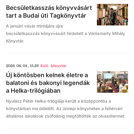
Becsületkasszás könyvvásárt
tart a Budai úti Tagkönyvtár
A januári vásár mintájára újra
becsületkasszás könyvvásárt hirdetett a Vörösmarty Mihály
Könyvtár.
2026. 06. 04., 15:29
Kult
,
könyvtár
Új köntösben kelnek életre a
balatoni és bakonyi legendák
a Helka-trilógiában
Nyulász Péter Helka-trilógiája került a középpontba a
könyvtárban ma délelőtt. Az ünnepi könyvhéten a fehérvári
általános iskolások zsúfolásig megtöltötték az olvasótermet.