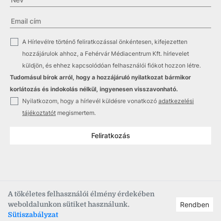
✓
A Hírlevélre történő feliratkozással önkéntesen, kifejezetten
hozzájárulok ahhoz, a Fehérvár Médiacentrum Kft. hírlevelet
küldjön, és ehhez kapcsolódóan felhasználói fiókot hozzon létre.
Tudomásul bírok arról, hogy a hozzájáruló nyilatkozat bármikor
korlátozás és indokolás nélkül, ingyenesen visszavonható.
✓
Nyilatkozom, hogy a hírlevél küldésre vonatkozó
adatkezelési
tájékoztatót
megismertem.
Feliratkozás
A tökéletes felhasználói élmény érdekében
weboldalunkon sütiket használunk.
Rendben
Copyright © 2021
–2026
Fehérvár Médiacentrum, fmc.hu
Sütiszabályzat