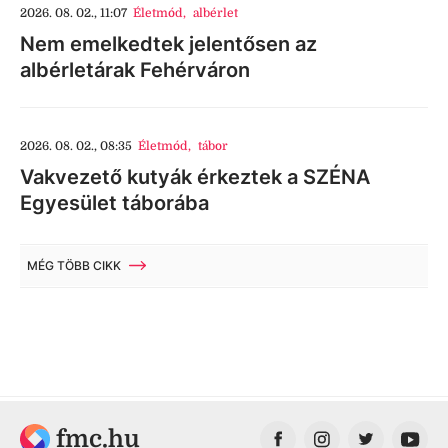
2026. 08. 02., 11:07
Életmód
,
albérlet
Nem emelkedtek jelentősen az
albérletárak Fehérváron
2026. 08. 02., 08:35
Életmód
,
tábor
Vakvezető kutyák érkeztek a SZÉNA
Egyesület táborába
MÉG TÖBB CIKK
fmc.hu