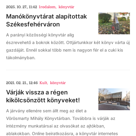
2025. 10. 27., 11:42
Irodalom
,
könyvtár
Manókönyvtárat alapítottak
Székesfehérváron
A parányi közösségi könyvtár alig
észrevehető a bokrok között. Ottjártunkkor két könyv várta új
gazdáját. Ennél sokkal több nem is nagyon fér el a cuki kis
tákolmányban.
2021. 02. 21., 12:46
Kult
,
könyvtár
Várják vissza a régen
kikölcsönzött könyveket!
A járvány ellenére sem állt meg az élet a
Vörösmarty Mihály Könyvtárban. Továbbra is várják az
intézmény munkatársai az olvasókat az ajtókban,
ablakokban. Online beiratkozásra, a könyvtár internetes