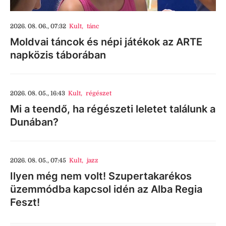
2026. 08. 06., 07:32
Kult
,
tánc
Moldvai táncok és népi játékok az ARTE
napközis táborában
2026. 08. 05., 16:43
Kult
,
régészet
Mi a teendő, ha régészeti leletet találunk a
Dunában?
2026. 08. 05., 07:45
Kult
,
jazz
Ilyen még nem volt! Szupertakarékos
üzemmódba kapcsol idén az Alba Regia
Feszt!