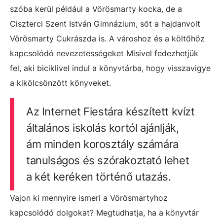
szóba kerül például a Vörösmarty kocka, de a
Ciszterci Szent István Gimnázium, sőt a hajdanvolt
Vörösmarty Cukrászda is. A városhoz és a költőhöz
kapcsolódó nevezetességeket Misivel fedezhetjük
fel, aki biciklivel indul a könyvtárba, hogy visszavigye
a kikölcsönzött könyveket.
Az Internet Fiestára készített kvízt
általános iskolás kortól ajánlják,
ám minden korosztály számára
tanulságos és szórakoztató lehet
a két keréken történő utazás.
Vajon ki mennyire ismeri a Vörösmartyhoz
kapcsolódó dolgokat? Megtudhatja, ha a könyvtár