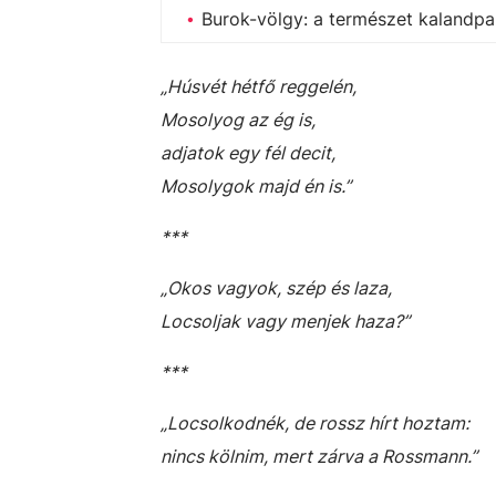
Burok-völgy: a természet kalandpa
„Húsvét hétfő reggelén,
Mosolyog az ég is,
adjatok egy fél decit,
Mosolygok majd én is.”
***
„Okos vagyok, szép és laza,
Locsoljak vagy menjek haza?”
***
„Locsolkodnék, de rossz hírt hoztam:
nincs kölnim, mert zárva a Rossmann.”