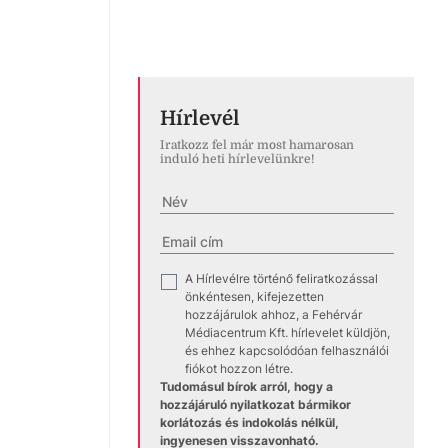
Hírlevél
Iratkozz fel már most hamarosan
induló heti hírlevelünkre!
A Hírlevélre történő feliratkozással
✓
önkéntesen, kifejezetten
hozzájárulok ahhoz, a Fehérvár
Médiacentrum Kft. hírlevelet küldjön,
és ehhez kapcsolódóan felhasználói
fiókot hozzon létre.
Tudomásul bírok arról, hogy a
hozzájáruló nyilatkozat bármikor
korlátozás és indokolás nélkül,
ingyenesen visszavonható.