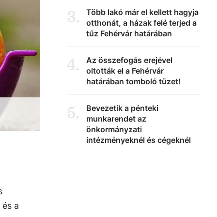
Több lakó már el kellett hagyja
3
.
otthonát, a házak felé terjed a
tűz Fehérvár határában
Az összefogás erejével
4
.
oltották el a Fehérvár
határában tomboló tüzet!
Bevezetik a pénteki
5
.
munkarendet az
önkormányzati
intézményeknél és cégeknél
s
 és a