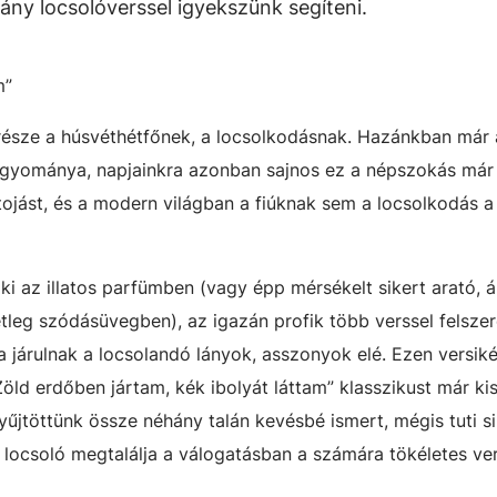
ny locsolóverssel igyekszünk segíteni.
m”
észe a húsvéthétfőnek, a locsolkodásnak. Hazánkban már a
agyománya, napjainkra azonban sajnos ez a népszokás már
ojást, és a modern világban a fiúknak sem a locsolkodás 
 ki az illatos parfümben (vagy épp mérsékelt sikert arató, 
tleg szódásüvegben), az igazán profik több verssel felszer
járulnak a locsolandó lányok, asszonyok elé. Ezen versik
Zöld erdőben jártam, kék ibolyát láttam” klasszikust már ki
gyűjtöttünk össze néhány talán kevésbé ismert, mégis tuti si
 locsoló megtalálja a válogatásban a számára tökéletes ver