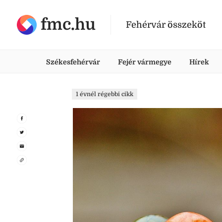
fmc.hu
Fehérvár összeköt
Székesfehérvár
Fejér vármegye
Hírek
1 évnél régebbi cikk