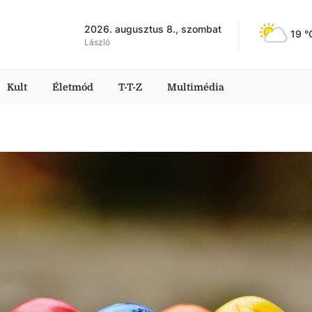
2026. augusztus 8., szombat
19
 °
László
Kult
Életmód
T-T-Z
Multimédia