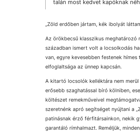
talán most kedvet kapóknak néhá
„Zöld erdőben jártam, kék ibolyát látta
Az örökbecsű klasszikus meghatározó r
században ismert volt a locsolkodás h
van, egyre kevesebben festenek hímes t
elfoglaltsága az ünnep kapcsán.
A kitartó locsolók kelléktára nem merül
erősebb szaghatással bíró kölniben, ese
költészet remekműveivel megtámogatva 
szeretnénk apró segítséget nyújtani a „
patinásnak érző férfitársainkon, nekik 
garantáló rímhalmazt. Reméljük, minden