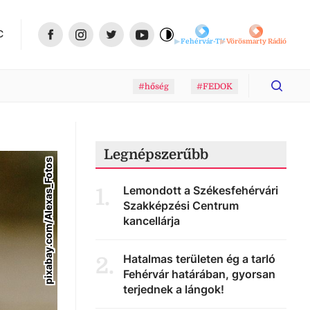
C
Fehérvár-TV
Vörösmarty Rádió
#hőség
#FEDOK
Legnépszerűbb
pixabay.com/Alexas_Fotos
Lemondott a Székesfehérvári
1
.
Szakképzési Centrum
kancellárja
Hatalmas területen ég a tarló
2
.
Fehérvár határában, gyorsan
terjednek a lángok!