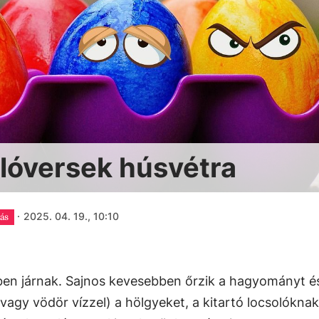
olóversek húsvétra
·
2025. 04. 19., 10:10
ás
zben járnak. Sajnos kevesebben őrzik a hagyományt é
vagy vödör vízzel) a hölgyeket, a kitartó locsolóknak