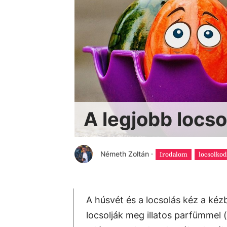
A legjobb locs
Németh Zoltán
·
Irodalom
locsolkod
A húsvét és a locsolás kéz a ké
locsolják meg illatos parfümmel (