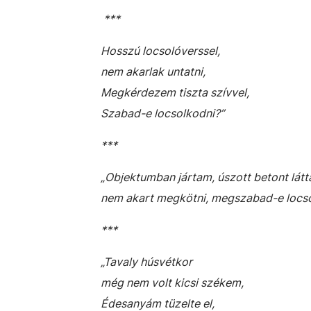
***
Hosszú locsolóverssel,
nem akarlak untatni,
Megkérdezem tiszta szívvel,
Szabad-e locsolkodni?”
***
„Objektumban jártam, úszott betont látt
nem akart megkötni, megszabad-e locso
***
„Tavaly húsvétkor
még nem volt kicsi székem,
Édesanyám tüzelte el,