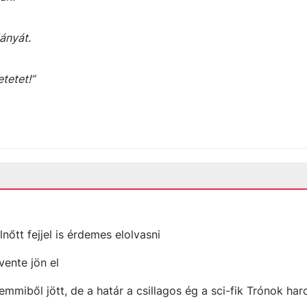
ányát.
tetet!”
lnőtt fejjel is érdemes elolvasni
vente jön el
emmiből jött, de a határ a csillagos ég a sci-fik Trónok ha