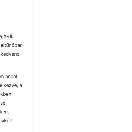
 XVII.
 eltűnőben
a kedvenc
ám annál
elkezve, a
ékben
ssé
kert
sikét!