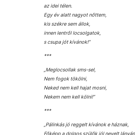
az idei télen.
Egy év alatt nagyot nőttem,
kis székre sem állok,
innen lentről locsolgatok,
s csupa jót kívánok!”
***
„Meglocsollak sms-sel,
Nem fogok tökölni,
Neked nem kell hajat mosni,
Nekem nem kell kölni!”
***
„Pálinkás jó reggelt kívánok e háznak,
Főképp a dolgos szülők jól nevelt lányán