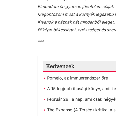
Elmondom én gyorsan jövetelem célját:
Megöntözöm most a környék legszebb l
Kívánok e háznak hát mindenből eleget,
Főképp békességet, egészséget és szere
***
Kedvencek
Pomelo, az immunrendszer őre
A 15 legjobb ifjúsági könyv, amit fe
Február 29.: a nap, ami csak négyé
The Expanse (A Térség) kritika: a s